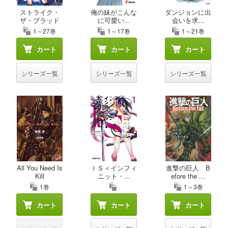
ストライク・
俺の妹がこんな
ダンジョンに出
ザ・ブラッド
に可愛い...
会いを求...
1～27巻
1～17巻
1～21巻
カート
カート
カート
シリーズ一覧
シリーズ一覧
シリーズ一覧
All You Need Is
ＩＳ＜インフィ
進撃の巨人 B
Kill
ニット・...
efore the ...
1巻
1～3巻
カート
カート
カート