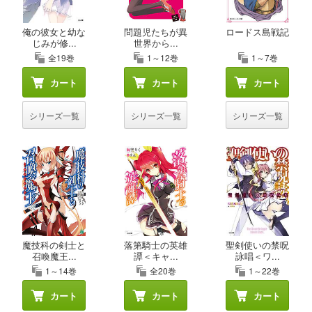
俺の彼女と幼な
問題児たちが異
ロードス島戦記
じみが修...
世界から...
全19巻
1～12巻
1～7巻
カート
カート
カート
シリーズ一覧
シリーズ一覧
シリーズ一覧
魔技科の剣士と
落第騎士の英雄
聖剣使いの禁呪
召喚魔王...
譚＜キャ...
詠唱＜ワ...
1～14巻
全20巻
1～22巻
カート
カート
カート