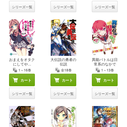
シリーズ一覧
シリーズ一覧
シリーズ一覧
おまえをオタク
大伝説の勇者の
異能バトルは日
にしてや...
伝説
常系のなかで
1～16巻
全18巻
1～13巻
カート
カート
カート
シリーズ一覧
シリーズ一覧
シリーズ一覧