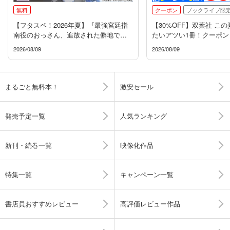
無料
クーポン
ブックライブ限
【フタスペ！2026年夏】『最強宮廷指
【30%OFF】双葉社 こ
南役のおっさん、追放された僻地で無
たいアツい1冊！クーポン
双する』新刊配信フェア
2026/08/09
2026/08/09
まるごと無料本！
激安セール
発売予定一覧
人気ランキング
新刊・続巻一覧
映像化作品
特集一覧
キャンペーン一覧
書店員おすすめレビュー
高評価レビュー作品