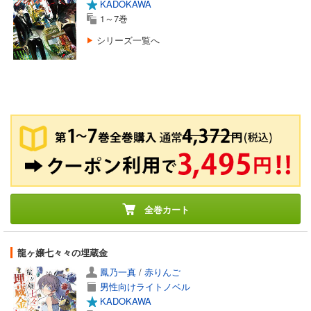
KADOKAWA
1～7巻
シリーズ一覧へ
全巻カート
龍ヶ嬢七々々の埋蔵金
鳳乃一真
/
赤りんご
男性向けライトノベル
KADOKAWA