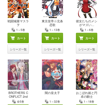
戦闘城塞マスラ
東京皇帝☆北条
彼女たちのメシ
ヲ
恋歌
がマズい...
1～5巻
1～13巻
1～6巻
カート
カート
カート
シリーズ一覧
シリーズ一覧
シリーズ一覧
BROTHERS C
闇の皇太子
おこぼれ姫と円
ONFLICT 2nd
卓の騎士
S...
全5巻
1～32巻
1～18巻