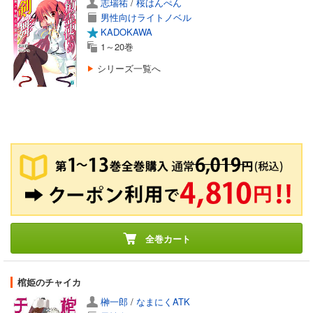
志瑞祐
/
桜はんぺん
男性向けライトノベル
KADOKAWA
1～20巻
シリーズ一覧へ
全巻カート
棺姫のチャイカ
榊一郎
/
なまにくATK