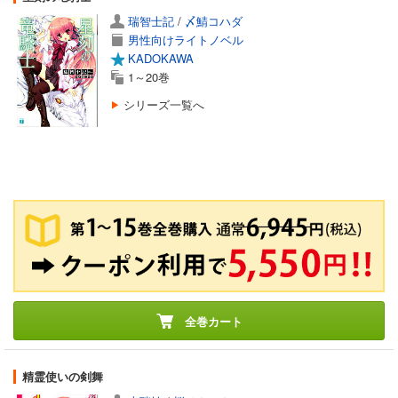
瑞智士記
/
〆鯖コハダ
男性向けライトノベル
KADOKAWA
1～20巻
シリーズ一覧へ
全巻カート
精霊使いの剣舞