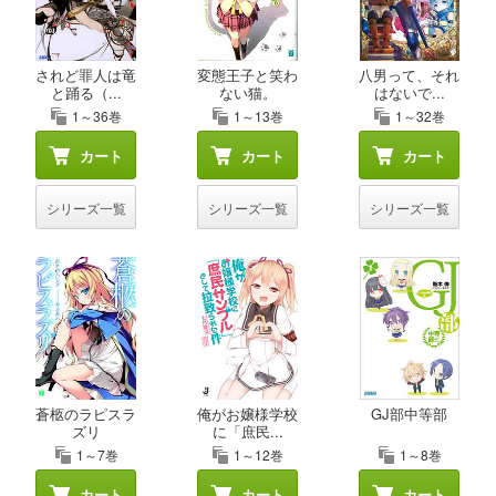
されど罪人は竜
変態王子と笑わ
八男って、それ
と踊る（...
ない猫。
はないで...
1～36巻
1～13巻
1～32巻
カート
カート
カート
シリーズ一覧
シリーズ一覧
シリーズ一覧
蒼柩のラピスラ
俺がお嬢様学校
GJ部中等部
ズリ
に「庶民...
1～7巻
1～12巻
1～8巻
カート
カート
カート