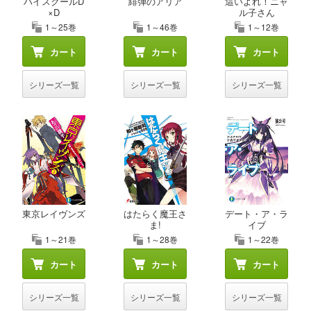
ハイスクールD
緋弾のアリア
這いよれ！ニャ
×D
ル子さん
1～25巻
1～46巻
1～12巻
カート
カート
カート
シリーズ一覧
シリーズ一覧
シリーズ一覧
東京レイヴンズ
はたらく魔王さ
デート・ア・ラ
ま!
イブ
1～21巻
1～28巻
1～22巻
カート
カート
カート
シリーズ一覧
シリーズ一覧
シリーズ一覧