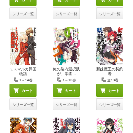
シリーズ一覧
シリーズ一覧
シリーズ一覧
ミスマルカ興国
俺の脳内選択肢
新妹魔王の契約
物語
が、学園...
者
1～14巻
1～13巻
全13巻
カート
カート
カート
シリーズ一覧
シリーズ一覧
シリーズ一覧