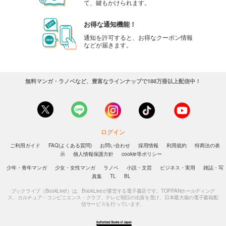
て、鍵もかけられます。
お得な通知機能！
通知を許可すると、お得なクーポン情報
などが届きます。
無料マンガ・ラノベなど、豊富なラインナップで188万冊以上配信中！
ログイン
ご利用ガイド
FAQ(よくある質問)
お問い合わせ
採用情報
利用規約
特商法の表
示
個人情報保護方針
cookie等ポリシー
少年・青年マンガ
少女・女性マンガ
ラノベ
小説・文芸
ビジネス・実用
雑誌・写
真集
TL
BL
ブックライブ（BookLive!）は、BookLiveが運営する電子書店です。TOPPANホールディング
ス、カルチュア・コンビニエンス・クラブ、テレビ朝日の出資を受け、日本最大級の電子書籍配
信サービスを行っています。