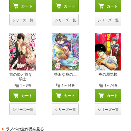
カート
カート
カート
シリーズ一覧
シリーズ一覧
シリーズ一覧
首の姫と首なし
贅沢な身の上
炎の蜃気楼
騎士
1～8巻
1～14巻
1～74巻
カート
カート
カート
シリーズ一覧
シリーズ一覧
シリーズ一覧
ラノベの全作品を見る