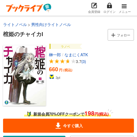
会員登録
ログイン
メニュー
ライトノベル
男性向けライトノベル
棺姫のチャイカI
フォロー
ラノベ
榊一郎
/
なまにくATK
3.7
(3)
660
円 (税込)
3
pt
198
新規会員70%OFFクーポンで
円(税込)
今すぐ購入