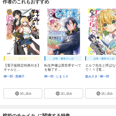
作者のこれもおすすめ
ラノベ
少年・青年マンガ
少年・青年マンガ
【電子版限定特典付き】
転生声優は異世界すべて
エルフ先生と呼ばな
ギャルと...
を魅了す...
で！ 1【電...
榊一郎
黒獅子
榊一郎
じまうそ
森みさき
榊一郎
試し読み
試し読み
試し読み
棺姫のチャイカ に関連する特集