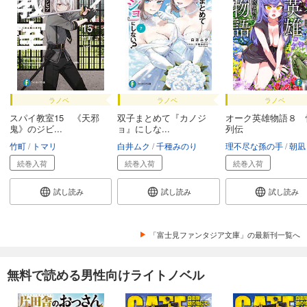
ラノベ
ラノベ
ラノベ
スパイ教室15 《天邪
双子まとめて『カノジ
オーク英雄物語８ 
鬼》のジビ...
ョ』にしな...
列伝
竹町
トマリ
白井ムク
千種みのり
理不尽な孫の手
朝凪
続巻入荷
続巻入荷
続巻入荷
試し読み
試し読み
試し読み
「富士見ファンタジア文庫」の最新刊一覧へ
無料で読める男性向けライトノベル