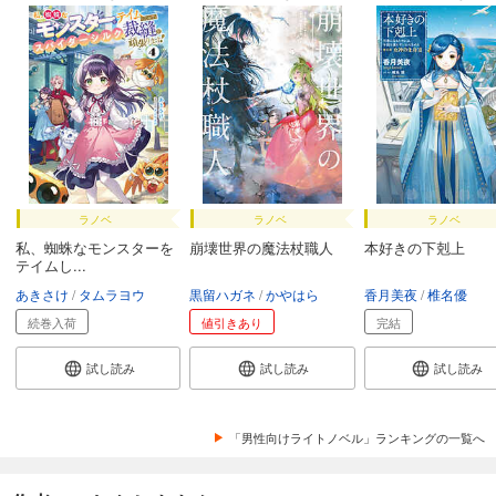
ラノベ
ラノベ
ラノベ
私、蜘蛛なモンスターを
崩壊世界の魔法杖職人
本好きの下剋上
テイムし...
あきさけ
タムラヨウ
黒留ハガネ
かやはら
香月美夜
椎名優
続巻入荷
値引きあり
完結
試し読み
試し読み
試し読み
「男性向けライトノベル」ランキングの一覧へ