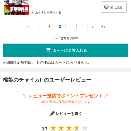
試し読み
あらすじを表示する
棺姫のチャイカXI【電子特別版】
<<
<
1
2
・
・
>
>>
660
円 (税込)
カート
1～12巻配信中
試し読み
カートに全巻入れる
あらすじを表示する
※期間限定無料版、予約作品はカートに入りません
棺姫のチャイカXII〈電子特別版〉
682
円 (税込)
カート
棺姫のチャイカI のユーザーレビュー
試し読み
＼ レビュー投稿でポイントプレゼント ／
あらすじを表示する
※購入済みの作品が対象となります
レビューを書く
3.7