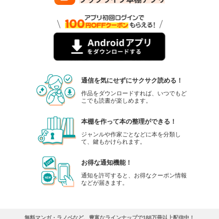
通信を気にせずにサクサク読める！
作品をダウンロードすれば、いつでもど
こでも読書が楽しめます。
本棚を作って本の整理ができる！
ジャンルや作家ごとなどに本を分類し
て、鍵もかけられます。
お得な通知機能！
通知を許可すると、お得なクーポン情報
などが届きます。
無料マンガ・ラノベなど、豊富なラインナップで188万冊以上配信中！