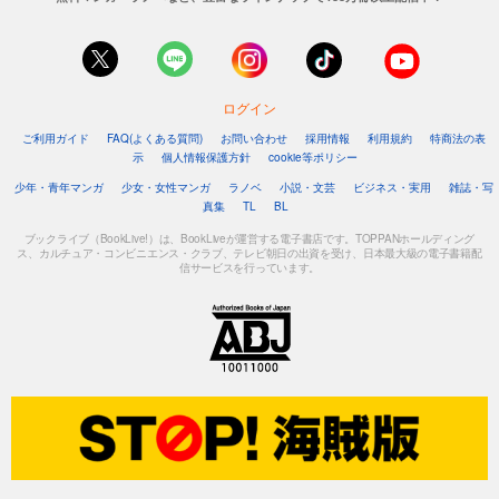
ログイン
ご利用ガイド
FAQ(よくある質問)
お問い合わせ
採用情報
利用規約
特商法の表
示
個人情報保護方針
cookie等ポリシー
少年・青年マンガ
少女・女性マンガ
ラノベ
小説・文芸
ビジネス・実用
雑誌・写
真集
TL
BL
ブックライブ（BookLive!）は、BookLiveが運営する電子書店です。TOPPANホールディング
ス、カルチュア・コンビニエンス・クラブ、テレビ朝日の出資を受け、日本最大級の電子書籍配
信サービスを行っています。