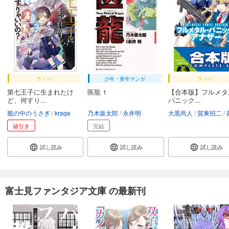
ラノベ
少年・青年マンガ
ラノベ
第七王子に生まれたけ
医龍 1
【合本版】フルメタ
ど、何すり...
パニック...
籠の中のうさぎ
krage
乃木坂太郎
永井明
大黒尚人
賀東招二
四
値引き
完結
試し読み
試し読み
試し読み
富士見ファンタジア文庫 の最新刊