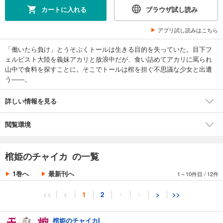
カートに入れる
ブラウザ試し読み
アプリ試し読みはこちら
「働いたら負け」とうそぶくトールは生きる目的を失っていた。目下フ
ェルビスト大陸を義妹アカリと放浪中だが、食い詰めてアカリに罵られ
山中で食料を探すことに。そこでトールは棺を担ぐ不思議な少女と出遭
う――。
詳しい情報を見る
閲覧環境
棺姫のチャイカ の一覧
1巻へ
最新刊へ
1～10件目
/
12件
<<
<
1
2
・
・
>
>>
棺姫のチャイカI