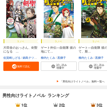
ラノベ
ラノベ
ラノベ
片田舎のおっさん、剣聖
ゲート外伝―自衛隊 彼の
ゲート―自衛隊 彼
になる ...
地にて...
て、斯...
佐賀崎しげる
鍋島テツヒロ
柳内たくみ
黒獅子
柳内たくみ
黒獅子
試し読み
試し読み
無料で読む
増量中
増量中
「男性向けライトノベル」無料一覧へ
男性向けライトノベル ランキング
1位
2位
3位