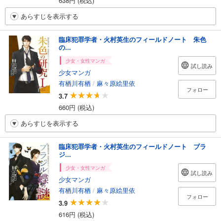
638円 (税込)
あらすじを表示する
臨床犯罪学者・火村英生のフィールドノート 朱色
の...
少女・女性マンガ
試し読み
少女マンガ
有栖川有栖
/
麻々原絵里依
フォロー
3.7
660円 (税込)
あらすじを表示する
臨床犯罪学者・火村英生のフィールドノート ブラ
ジ...
少女・女性マンガ
試し読み
少女マンガ
有栖川有栖
/
麻々原絵里依
フォロー
3.9
616円 (税込)