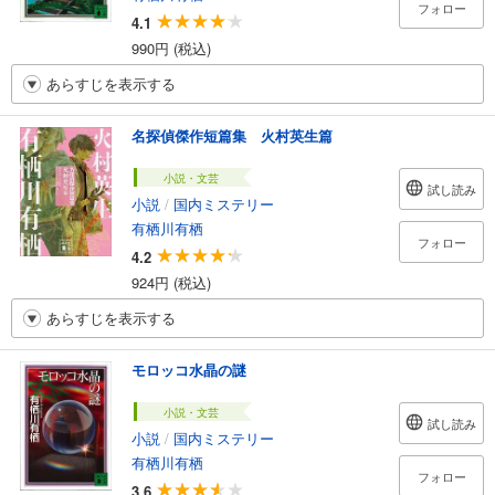
フォロー
4.1
990円 (税込)
あらすじを表示する
名探偵傑作短篇集 火村英生篇
小説・文芸
試し読み
小説
/
国内ミステリー
有栖川有栖
フォロー
4.2
924円 (税込)
あらすじを表示する
モロッコ水晶の謎
小説・文芸
試し読み
小説
/
国内ミステリー
有栖川有栖
フォロー
3.6