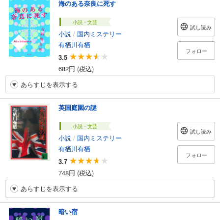
海のある奈良に死す
小説・文芸
試し読み
小説
/
国内ミステリー
有栖川有栖
フォロー
3.5
682円 (税込)
あらすじを表示する
英国庭園の謎
小説・文芸
試し読み
小説
/
国内ミステリー
有栖川有栖
フォロー
3.7
748円 (税込)
あらすじを表示する
暗い宿