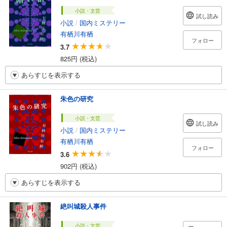
小説・文芸
試し読み
小説
/
国内ミステリー
有栖川有栖
フォロー
3.7
825円 (税込)
あらすじを表示する
朱色の研究
小説・文芸
試し読み
小説
/
国内ミステリー
有栖川有栖
フォロー
3.6
902円 (税込)
あらすじを表示する
絶叫城殺人事件
小説・文芸