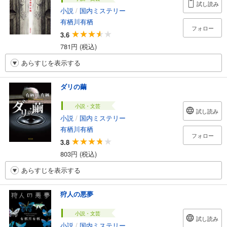
試し読み
小説
/
国内ミステリー
有栖川有栖
フォロー
3.6
781円 (税込)
あらすじを表示する
ダリの繭
小説・文芸
試し読み
小説
/
国内ミステリー
有栖川有栖
フォロー
3.8
803円 (税込)
あらすじを表示する
狩人の悪夢
小説・文芸
試し読み
小説
/
国内ミステリー