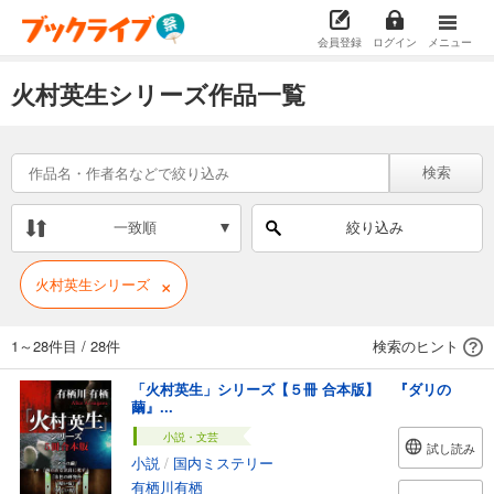
会員登録
ログイン
メニュー
火村英生シリーズ作品一覧
検索
一致順
絞り込み
×
火村英生シリーズ
1～28件目
/
28件
検索のヒント
「火村英生」シリーズ【５冊 合本版】 『ダリの
繭』...
小説・文芸
試し読み
小説
/
国内ミステリー
有栖川有栖