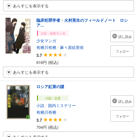
あらすじを表示する
臨床犯罪学者・火村英生のフィールドノート ロシ
ア...
少女・女性マンガ
試し読み
少女マンガ
有栖川有栖
/
麻々原絵里依
フォロー
3.7
616円 (税込)
あらすじを表示する
ロシア紅茶の謎
小説・文芸
試し読み
小説
/
国内ミステリー
有栖川有栖
フォロー
3.7
704円 (税込)
あらすじを表示する