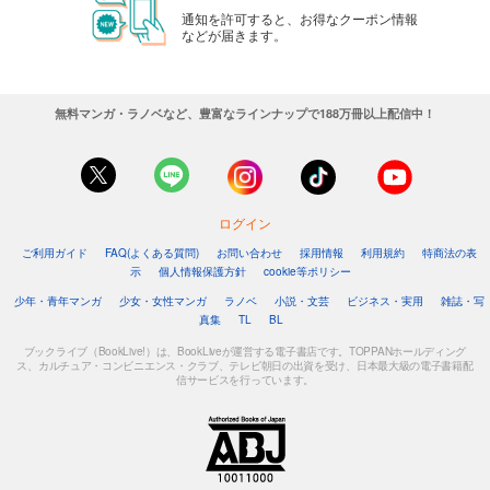
通知を許可すると、お得なクーポン情報
などが届きます。
無料マンガ・ラノベなど、豊富なラインナップで188万冊以上配信中！
ログイン
ご利用ガイド
FAQ(よくある質問)
お問い合わせ
採用情報
利用規約
特商法の表
示
個人情報保護方針
cookie等ポリシー
少年・青年マンガ
少女・女性マンガ
ラノベ
小説・文芸
ビジネス・実用
雑誌・写
真集
TL
BL
ブックライブ（BookLive!）は、BookLiveが運営する電子書店です。TOPPANホールディング
ス、カルチュア・コンビニエンス・クラブ、テレビ朝日の出資を受け、日本最大級の電子書籍配
信サービスを行っています。