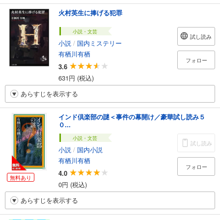
火村英生に捧げる犯罪
小説・文芸
試し読み
小説
/
国内ミステリー
有栖川有栖
フォロー
3.6
631円 (税込)
あらすじを表示する
インド倶楽部の謎＜事件の幕開け／豪華試し読み５
０...
小説・文芸
試し読み
小説
/
国内小説
有栖川有栖
フォロー
4.0
無料あり
0円 (税込)
あらすじを表示する