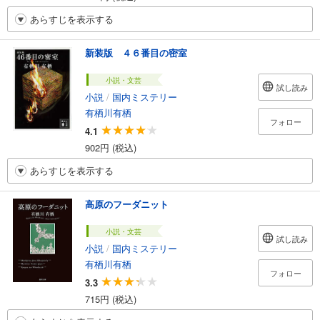
あらすじを表示する
新装版 ４６番目の密室
小説・文芸
試し読み
小説
/
国内ミステリー
有栖川有栖
フォロー
4.1
902円 (税込)
あらすじを表示する
高原のフーダニット
小説・文芸
試し読み
小説
/
国内ミステリー
有栖川有栖
フォロー
3.3
715円 (税込)