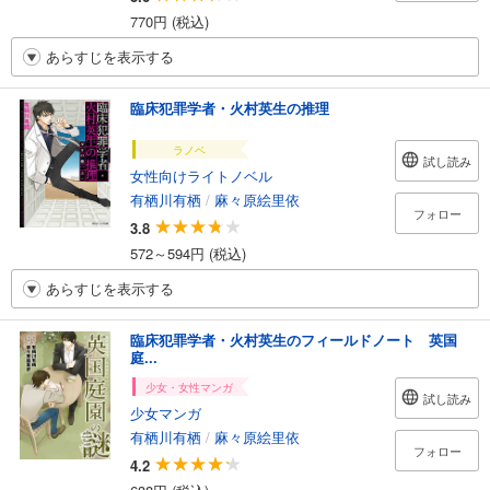
770円 (税込)
あらすじを表示する
臨床犯罪学者・火村英生の推理
ラノベ
試し読み
女性向けライトノベル
有栖川有栖
/
麻々原絵里依
フォロー
3.8
572～594円 (税込)
あらすじを表示する
臨床犯罪学者・火村英生のフィールドノート 英国
庭...
少女・女性マンガ
試し読み
少女マンガ
有栖川有栖
/
麻々原絵里依
フォロー
4.2