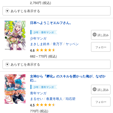
2,750円 (税込)
あらすじを表示する
日本へようこそエルフさん。
少年・青年マンガ
試し読み
少年マンガ
まきしま鈴木
/
青乃下
/
ヤッペン
フォロー
4.6
682～770円 (税込)
あらすじを表示する
女神から『孵化』のスキルを授かった俺が、なぜか
幻...
少年・青年マンガ
試し読み
青年マンガ
まるせい
/
春夏冬唯人
/
珀石碧
フォロー
4.5
770円 (税込)