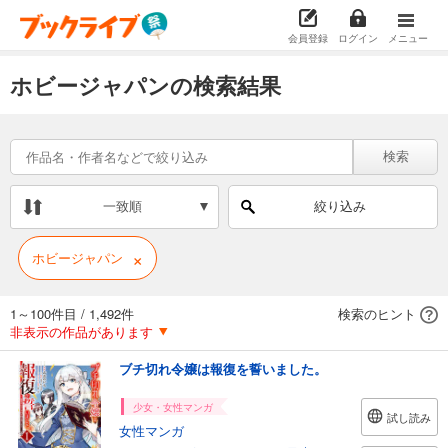
会員登録
ログイン
メニュー
ホビージャパンの検索結果
検索
一致順
絞り込み
×
ホビージャパン
1～100件目
/
1,492件
検索のヒント
非表示の作品があります
ブチ切れ令嬢は報復を誓いました。
少女・女性マンガ
試し読み
女性マンガ