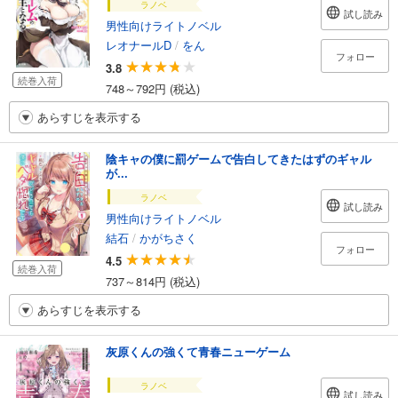
ラノベ
試し読み
男性向けライトノベル
レオナールD
/
をん
フォロー
3.8
続巻入荷
748～792円 (税込)
あらすじを表示する
陰キャの僕に罰ゲームで告白してきたはずのギャル
が...
ラノベ
試し読み
男性向けライトノベル
結石
/
かがちさく
フォロー
4.5
続巻入荷
737～814円 (税込)
あらすじを表示する
灰原くんの強くて青春ニューゲーム
ラノベ
試し読み