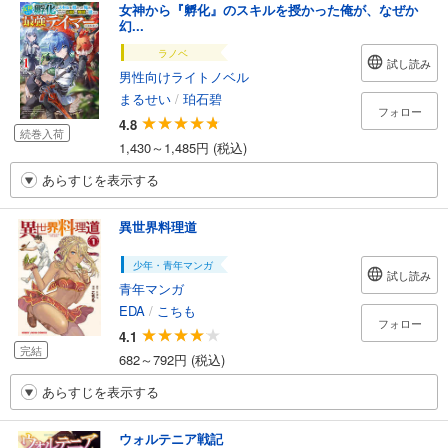
女神から『孵化』のスキルを授かった俺が、なぜか
幻...
ラノベ
試し読み
男性向けライトノベル
まるせい
/
珀石碧
フォロー
4.8
続巻入荷
1,430～1,485円 (税込)
あらすじを表示する
異世界料理道
少年・青年マンガ
試し読み
青年マンガ
EDA
/
こちも
フォロー
4.1
完結
682～792円 (税込)
あらすじを表示する
ウォルテニア戦記