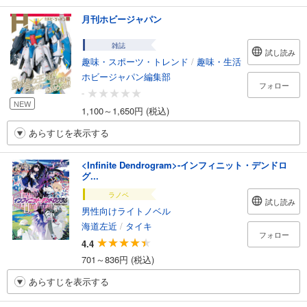
月刊ホビージャパン
雑誌
試し読み
趣味・スポーツ・トレンド
/
趣味・生活
ホビージャパン編集部
フォロー
-
NEW
1,100～1,650円 (税込)
あらすじを表示する
<Infinite Dendrogram>-インフィニット・デンドロ
グ...
ラノベ
試し読み
男性向けライトノベル
海道左近
/
タイキ
フォロー
4.4
701～836円 (税込)
あらすじを表示する