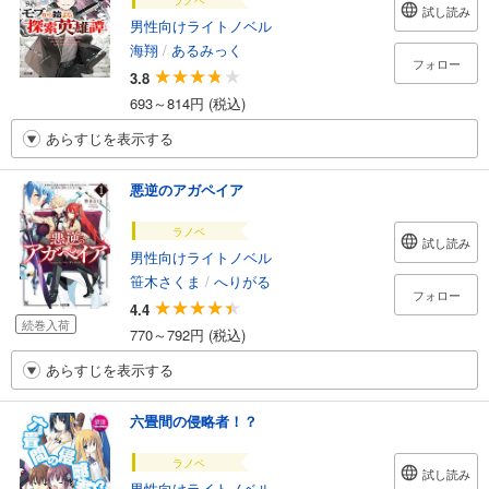
ラノベ
試し読み
男性向けライトノベル
海翔
/
あるみっく
フォロー
3.8
693～814円 (税込)
あらすじを表示する
悪逆のアガペイア
ラノベ
試し読み
男性向けライトノベル
笹木さくま
/
へりがる
フォロー
4.4
続巻入荷
770～792円 (税込)
あらすじを表示する
六畳間の侵略者！？
ラノベ
試し読み
男性向けライトノベル