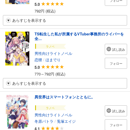
フォロー
5.0
792円 (税込)
あらすじを表示する
TS転生した私が所属するVTuber事務所のライバーを
全...
ラノベ
試し読み
男性向けライトノベル
恋狸
/
ほまでり
フォロー
5.0
770～792円 (税込)
あらすじを表示する
異世界はスマートフォンとともに。
ラノベ
試し読み
男性向けライトノベル
冬原パトラ
/
兎塚エイジ
フォロー
4.1