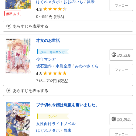
はぐれメタボ
/
おおのいも
/
昌未
フォロー
4.3
無料あり
0～554円 (税込)
あらすじを表示する
才女のお世話
少年・青年マンガ
試し読み
少年マンガ
坂石遊作
/
水島空彦
/
みわべさくら
フォロー
4.8
715～792円 (税込)
あらすじを表示する
ブチ切れ令嬢は報復を誓いました。
ラノベ
試し読み
女性向けライトノベル
はぐれメタボ
/
昌未
フォロー