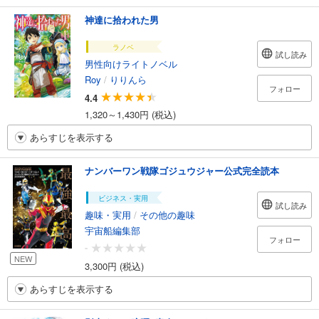
神達に拾われた男
ラノベ
試し読み
男性向けライトノベル
Roy
/
りりんら
フォロー
4.4
1,320～1,430円 (税込)
あらすじを表示する
ナンバーワン戦隊ゴジュウジャー公式完全読本
ビジネス・実用
試し読み
趣味・実用
/
その他の趣味
宇宙船編集部
フォロー
-
NEW
3,300円 (税込)
あらすじを表示する