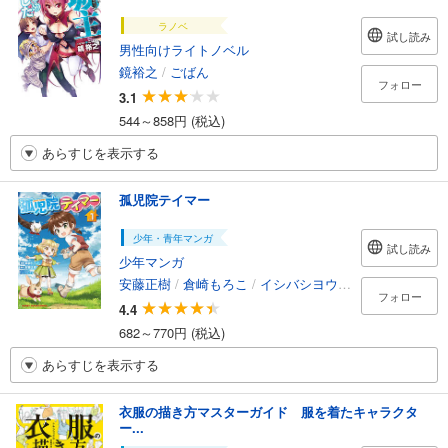
ラノベ
試し読み
男性向けライトノベル
鏡裕之
/
ごばん
フォロー
3.1
544～858円 (税込)
あらすじを表示する
孤児院テイマー
少年・青年マンガ
試し読み
少年マンガ
安藤正樹
/
倉崎もろこ
/
イシバシヨウスケ
フォロー
4.4
682～770円 (税込)
あらすじを表示する
衣服の描き方マスターガイド 服を着たキャラクタ
ー...