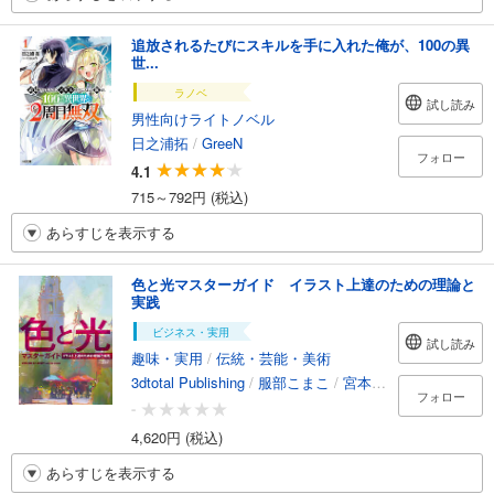
追放されるたびにスキルを手に入れた俺が、100の異
世...
ラノベ
試し読み
男性向けライトノベル
日之浦拓
/
GreeN
フォロー
4.1
715～792円 (税込)
あらすじを表示する
色と光マスターガイド イラスト上達のための理論と
実践
ビジネス・実用
試し読み
趣味・実用
/
伝統・芸能・美術
3dtotal Publishing
/
服部こまこ
/
宮本秀子
フォロー
-
4,620円 (税込)
あらすじを表示する