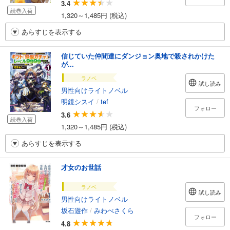
3.4
続巻入荷
1,320～1,485円 (税込)
あらすじを表示する
信じていた仲間達にダンジョン奥地で殺されかけた
が...
ラノベ
試し読み
男性向けライトノベル
明鏡シスイ
/
tef
フォロー
3.6
続巻入荷
1,320～1,485円 (税込)
あらすじを表示する
才女のお世話
ラノベ
試し読み
男性向けライトノベル
坂石遊作
/
みわべさくら
フォロー
4.8