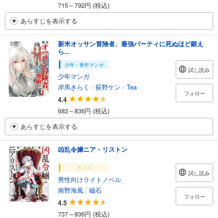
715～792円 (税込)
あらすじを表示する
新米オッサン冒険者、最強パーティに死ぬほど鍛え
ら...
少年・青年マンガ
試し読み
少年マンガ
岸馬きらく
/
荻野ケン
/
Tea
フォロー
4.4
682～836円 (税込)
あらすじを表示する
凶乱令嬢ニア・リストン
ラノベ
試し読み
男性向けライトノベル
南野海風
/
磁石
フォロー
4.5
737～836円 (税込)