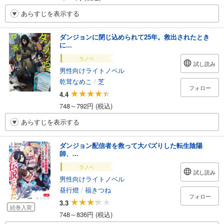
あらすじを表示する
ダンジョンに閉じ込められて25年。救出されたとき
に...
ラノベ
試し読み
男性向けライトノベル
乾茸なめこ
/
芝
フォロー
4.4
748～792円 (税込)
あらすじを表示する
ダンジョン配信者を救って大バズりした転生陰陽
師、...
ラノベ
試し読み
男性向けライトノベル
昼行燈
/
福きつね
フォロー
3.3
続巻入荷
748～836円 (税込)