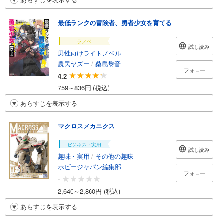
最低ランクの冒険者、勇者少女を育てる
ラノベ
試し読み
男性向けライトノベル
農民ヤズー
/
桑島黎音
フォロー
4.2
759～836円 (税込)
あらすじを表示する
マクロスメカニクス
ビジネス・実用
試し読み
趣味・実用
/
その他の趣味
ホビージャパン編集部
フォロー
-
2,640～2,860円 (税込)
あらすじを表示する