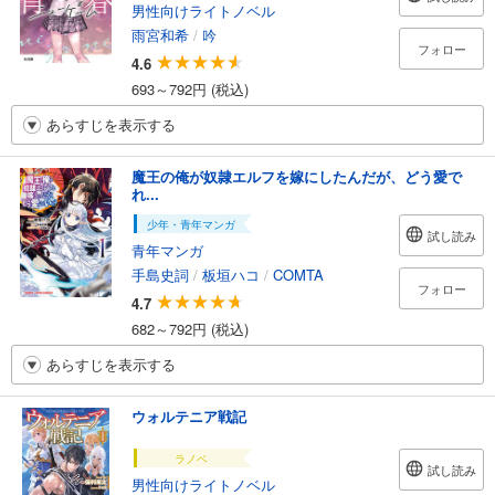
男性向けライトノベル
雨宮和希
/
吟
フォロー
4.6
693～792円 (税込)
あらすじを表示する
魔王の俺が奴隷エルフを嫁にしたんだが、どう愛で
れ...
少年・青年マンガ
試し読み
青年マンガ
手島史詞
/
板垣ハコ
/
COMTA
フォロー
4.7
682～792円 (税込)
あらすじを表示する
ウォルテニア戦記
ラノベ
試し読み
男性向けライトノベル