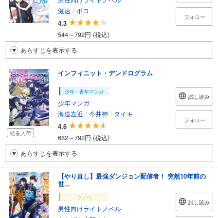
健速
/
ポコ
フォロー
4.3
544～792円 (税込)
あらすじを表示する
インフィニット・デンドログラム
少年・青年マンガ
試し読み
少年マンガ
海道左近
/
今井神
/
タイキ
フォロー
4.6
続巻入荷
682～792円 (税込)
あらすじを表示する
【やり直し】最強ダンジョン配信者！ 突然10年前の
世...
ラノベ
試し読み
男性向けライトノベル