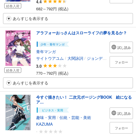
4.4
続巻入荷
682～792円 (税込)
あらすじを表示する
アラフォーおっさんはスローライフの夢を見るか？
少年・青年マンガ
試し読み
青年マンガ
サイトウアユム
/
大関詠詞
/
ジョンディー
フォロー
3.0
続巻入荷
770～792円 (税込)
あらすじを表示する
今すぐ描きたい！ 二次元ポージングBOOK 絵になる
ア...
ビジネス・実用
試し読み
趣味・実用
/
伝統・芸能・美術
KAZUMA
フォロー
-