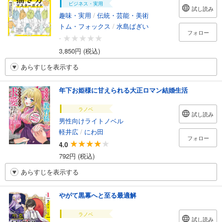
ビジネス・実用
試し読み
趣味・実用
/
伝統・芸能・美術
トム・フォックス
/
水島ばぎい
フォロー
-
3,850円 (税込)
あらすじを表示する
年下お姫様に甘えられる大正ロマン結婚生活
ラノベ
試し読み
男性向けライトノベル
軽井広
/
にわ田
フォロー
4.0
792円 (税込)
あらすじを表示する
やがて黒幕へと至る最適解
ラノベ
試し読み