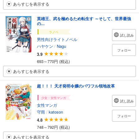
あらすじを表示する
英雄王、武を極めるため転生す ～そして、世界最強
の...
ラノベ
試し読み
男性向けライトノベル
ハヤケン
/
Nagu
フォロー
3.9
693～770円 (税込)
あらすじを表示する
超！！！ 天才発明令嬢のパワフル領地改革
少女・女性マンガ
試し読み
女性マンガ
守雨
/
katoson
フォロー
4.8
748～792円 (税込)
あらすじを表示する