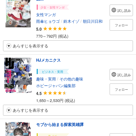
少女・女性マンガ
試し読み
女性マンガ
雨傘ヒョウゴ
/
鈴木イゾ
/
朝日川日和
フォロー
5.0
770～792円 (税込)
あらすじを表示する
HJメカニクス
ビジネス・実用
試し読み
趣味・実用
/
その他の趣味
ホビージャパン編集部
フォロー
4.5
1,650～2,530円 (税込)
あらすじを表示する
モブから始まる探索英雄譚