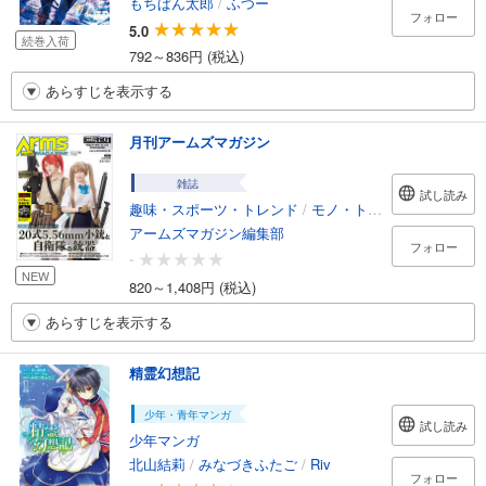
もちぱん太郎
/
ふつー
フォロー
5.0
続巻入荷
792～836円 (税込)
あらすじを表示する
月刊アームズマガジン
雑誌
試し読み
趣味・スポーツ・トレンド
/
モノ・トレンド
アームズマガジン編集部
フォロー
-
NEW
820～1,408円 (税込)
あらすじを表示する
精霊幻想記
少年・青年マンガ
試し読み
少年マンガ
北山結莉
/
みなづきふたご
/
Riv
フォロー