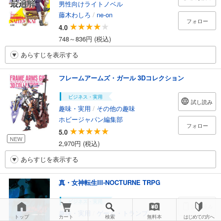
男性向けライトノベル
藤木わしろ
/
ne-on
フォロー
4.0
748～836円 (税込)
あらすじを表示する
フレームアームズ・ガール 3Dコレクション
ビジネス・実用
試し読み
趣味・実用
/
その他の趣味
ホビージャパン編集部
フォロー
5.0
NEW
2,970円 (税込)
あらすじを表示する
真・女神転生III-NOCTURNE TRPG
ビジネス・実用
試し読み
趣味・実用
/
ゲーム・トランプ
トップ
カート
検索
無料本
はじめての方へ