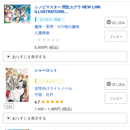
シノビマスター 閃乱カグラ NEW LINK
ILLUSTRATIONS...
ビジネス・実用
試し読み
趣味・実用
/
その他の趣味
八重樫南
フォロー
-
5,500円 (税込)
あらすじを表示する
シャーロット
ラノベ
試し読み
女性向けライトノベル
守雨
/
月戸
フォロー
4.7
完結
1,430～1,485円 (税込)
あらすじを表示する