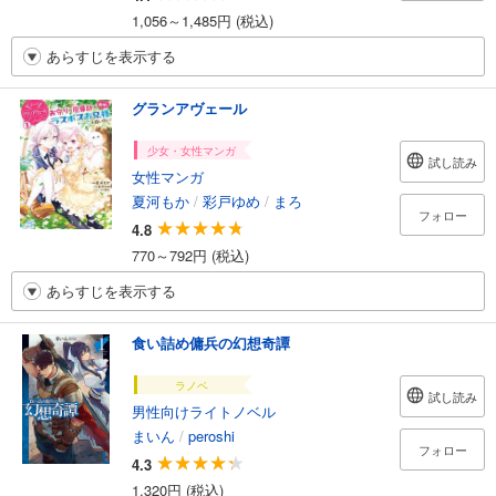
1,056～1,485円 (税込)
あらすじを表示する
グランアヴェール
少女・女性マンガ
試し読み
女性マンガ
夏河もか
/
彩戸ゆめ
/
まろ
フォロー
4.8
770～792円 (税込)
あらすじを表示する
食い詰め傭兵の幻想奇譚
ラノベ
試し読み
男性向けライトノベル
まいん
/
peroshi
フォロー
4.3
1,320円 (税込)