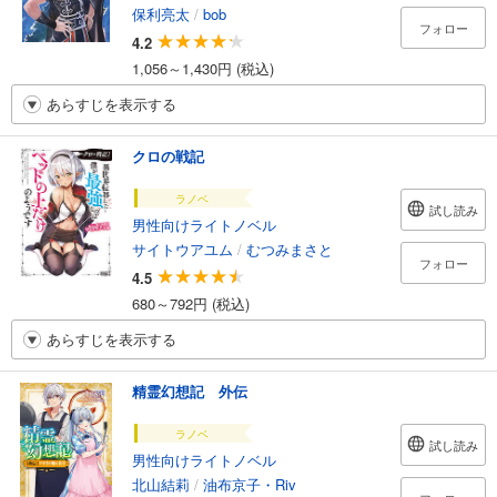
保利亮太
/
bob
フォロー
4.2
1,056～1,430円 (税込)
あらすじを表示する
クロの戦記
ラノベ
試し読み
男性向けライトノベル
サイトウアユム
/
むつみまさと
フォロー
4.5
680～792円 (税込)
あらすじを表示する
精霊幻想記 外伝
ラノベ
試し読み
男性向けライトノベル
北山結莉
/
油布京子・Riv