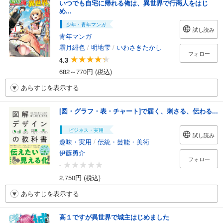
いつでも自宅に帰れる俺は、異世界で行商人をはじ
め...
少年・青年マンガ
試し読み
青年マンガ
霜月緋色
/
明地雫
/
いわさきたかし
フォロー
4.3
682～770円 (税込)
あらすじを表示する
[図・グラフ・表・チャート]で届く、刺さる、伝わる...
ビジネス・実用
試し読み
趣味・実用
/
伝統・芸能・美術
伊藤勇介
フォロー
-
2,750円 (税込)
あらすじを表示する
高１ですが異世界で城主はじめました