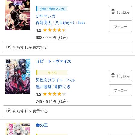
少年・青年マンガ
試し読み
少年マンガ
保利亮太
/
八木ゆかり
/
bob
フォロー
4.5
682～770円 (税込)
あらすじを表示する
リピート・ヴァイス
ラノベ
試し読み
男性向けライトノベル
黒川陽継
/
釧路くき
フォロー
4.2
748～814円 (税込)
あらすじを表示する
毒の王