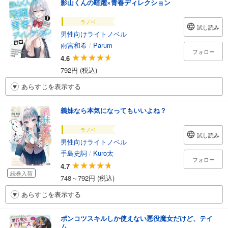
影山くんの暗躍×青春ディレクション
ラノベ
試し読み
男性向けライトノベル
雨宮和希
/
Parum
フォロー
4.6
792円 (税込)
あらすじを表示する
義妹なら本気になってもいいよね？
ラノベ
試し読み
男性向けライトノベル
手島史詞
/
Kuro太
フォロー
4.7
続巻入荷
748～792円 (税込)
あらすじを表示する
ポンコツスキルしか使えない悪役魔女だけど、テイ
ム...