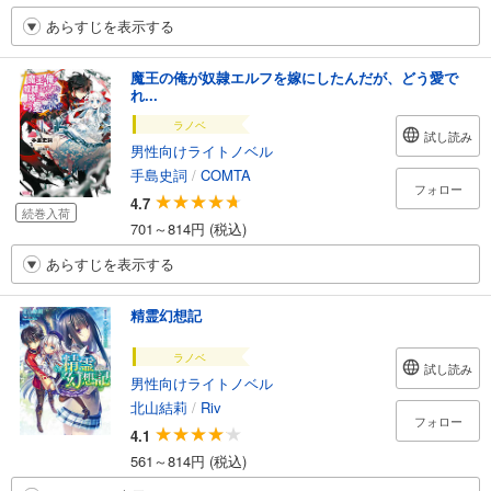
あらすじを表示する
魔王の俺が奴隷エルフを嫁にしたんだが、どう愛で
れ...
ラノベ
試し読み
男性向けライトノベル
手島史詞
/
COMTA
フォロー
4.7
続巻入荷
701～814円 (税込)
あらすじを表示する
精霊幻想記
ラノベ
試し読み
男性向けライトノベル
北山結莉
/
Riv
フォロー
4.1
561～814円 (税込)