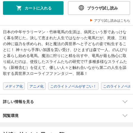
カートに入れる
ブラウザ試し読み
アプリ試し読みはこちら
日本の中年サラリーマン・竹林竜馬の生涯は、病死という形であっけな
く幕を閉じた。決して恵まれた人生ではなかった竜馬だが、死後、三柱
の神に協力を求められ、剣と魔法の異世界へと子どもの姿で転生するこ
とに！ 神々から手厚い加護を貰い受け、ひとまずは森で一人、のんびり
と暮らし始める竜馬。魔法に狩りにと精を出す中、竜馬が最も熱心に取
り組んだのは、使役したスライムたちの研究で!? 多種多様なスライムた
ち（新種含む）を従えて、優しい人々と触れ合いながら第二の人生を謳
歌する異世界スローライフファンタジー、開幕！
メディア化
アニメ化
このライトノベルがすごい！
このライトノベルが
詳しい情報を見る
閲覧環境