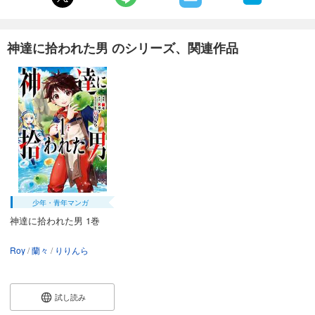
神達に拾われた男 のシリーズ、関連作品
少年・青年マンガ
神達に拾われた男 1巻
Roy
蘭々
りりんら
試し読み