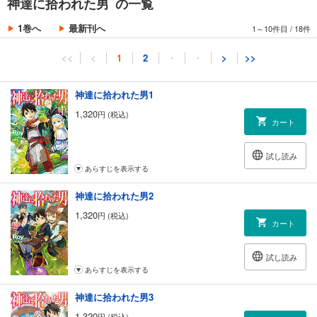
神達に拾われた男 の一覧
1巻へ
最新刊へ
1～10件目
/
18件
<<
<
1
2
・
・
>
>>
神達に拾われた男1
1,320
円 (税込)
カート
試し読み
あらすじを表示する
神達に拾われた男2
1,320
円 (税込)
カート
試し読み
あらすじを表示する
神達に拾われた男3
1,320
円 (税込)