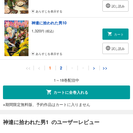
試し読み
あらすじを表示する
神達に拾われた男10
1,320
円 (税込)
カート
試し読み
あらすじを表示する
神達に拾われた男11
<<
<
1
2
・
・
>
>>
1,320
円 (税込)
カート
1～18巻配信中
試し読み
カートに全巻入れる
あらすじを表示する
※期間限定無料版、予約作品はカートに入りません
【電子版限定特典付き】神達に拾われた男12
1,430
円 (税込)
カート
神達に拾われた男1 のユーザーレビュー