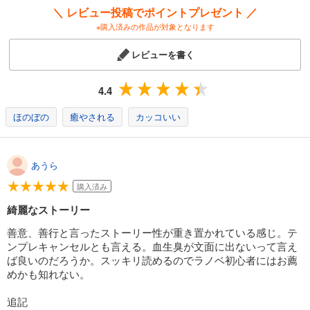
試し読み
＼ レビュー投稿でポイントプレゼント ／
あらすじを表示する
※購入済みの作品が対象となります
【電子版限定特典付き】神達に拾われた男13
レビューを書く
1,430
円 (税込)
カート
4.4
試し読み
あらすじを表示する
ほのぼの
癒やされる
カッコいい
【電子版限定特典付き】神達に拾われた男14
1,430
円 (税込)
あうら
カート
購入済み
試し読み
綺麗なストーリー
あらすじを表示する
善意、善行と言ったストーリー性が重き置かれている感じ。テ
【電子版限定特典付き】神達に拾われた男15
ンプレキャンセルとも言える。血生臭が文面に出ないって言え
1,430
円 (税込)
ば良いのだろうか。スッキリ読めるのでラノベ初心者にはお薦
カート
めかも知れない。
試し読み
追記
あらすじを表示する