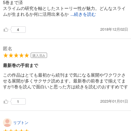
5巻まで済
スライムの研究を軸としたストーリー性が魅力。どんなスライ
【電子版限定特典付き】神達に拾われた男16
ムが生まれるか何に活用出来るか
...続きを読む
1,430
円 (税込)
カート
2018年12月02日
4
試し読み
あらすじを表示する
匿名
【電子版限定特典付き】神達に拾われた男17
購入済み
1,430
円 (税込)
最新巻の手前まで
カート
この作品はとても最初から続刊まで気になる展開やワクワクさ
試し読み
せる展開が多くサクサク読めます。最新巻の前巻まで揃えてま
あらすじを表示する
すが1巻を読んで面白いと思った方は続きを読むのおすすめです
【電子版限定特典付き】神達に拾われた男18
2023年01月01日
1
1,430
円 (税込)
カート
試し読み
リプトン
あらすじを表示する