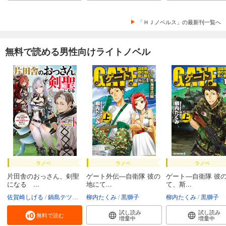
「ＨＪノベルス」の最新刊一覧へ
無料で読める男性向けライトノベル
ラノベ
ラノベ
ラノベ
片田舎のおっさん、剣聖
ゲート外伝―自衛隊 彼の
ゲート―自衛隊 彼
になる ...
地にて...
て、斯...
佐賀崎しげる
鍋島テツヒロ
柳内たくみ
黒獅子
柳内たくみ
黒獅子
試し読み
試し読み
無料で読む
増量中
増量中