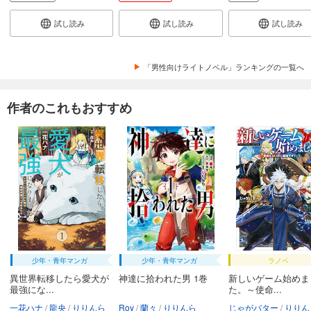
試し読み
試し読み
試し読み
「男性向けライトノベル」ランキングの一覧へ
作者のこれもおすすめ
少年・青年マンガ
少年・青年マンガ
ラノベ
異世界転移したら愛犬が
神達に拾われた男 1巻
新しいゲーム始めま
最強にな...
た。～使命...
一花ハナ
龍央
りりんら
Roy
蘭々
りりんら
じゃがバター
りりん