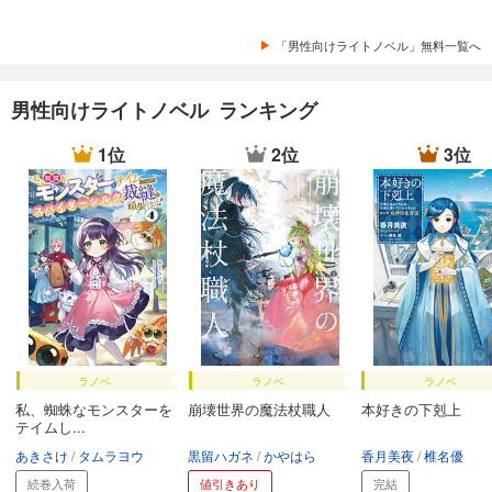
「男性向けライトノベル」無料一覧へ
男性向けライトノベル ランキング
1位
2位
3位
ラノベ
ラノベ
ラノベ
私、蜘蛛なモンスターを
崩壊世界の魔法杖職人
本好きの下剋上
テイムし...
あきさけ
タムラヨウ
黒留ハガネ
かやはら
香月美夜
椎名優
続巻入荷
値引きあり
完結