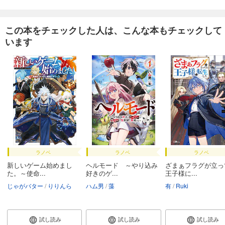
この本をチェックした人は、こんな本もチェックして
います
ラノベ
ラノベ
ラノベ
新しいゲーム始めまし
ヘルモード ～やり込み
ざまぁフラグが立っ
た。～使命...
好きのゲ...
王子様に...
じゃがバター
りりんら
ハム男
藻
有
Ruki
試し読み
試し読み
試し読み