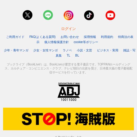
ログイン
ご利用ガイド
FAQ(よくある質問)
お問い合わせ
採用情報
利用規約
特商法の表
示
個人情報保護方針
cookie等ポリシー
少年・青年マンガ
少女・女性マンガ
ラノベ
小説・文芸
ビジネス・実用
雑誌・写
真集
TL
BL
ブックライブ（BookLive!）は、BookLiveが運営する電子書店です。TOPPANホールディング
ス、カルチュア・コンビニエンス・クラブ、テレビ朝日の出資を受け、日本最大級の電子書籍配
信サービスを行っています。