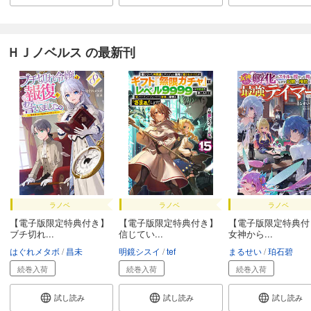
ＨＪノベルス の最新刊
ラノベ
ラノベ
ラノベ
【電子版限定特典付き】
【電子版限定特典付き】
【電子版限定特典付
ブチ切れ...
信じてい...
女神から...
はぐれメタボ
昌未
明鏡シスイ
tef
まるせい
珀石碧
続巻入荷
続巻入荷
続巻入荷
試し読み
試し読み
試し読み