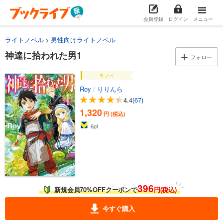
会員登録
ログイン
メニュー
ライトノベル
男性向けライトノベル
神達に拾われた男1
フォロー
ラノベ
Roy
/
りりんら
4.4
(67)
1,320
円 (税込)
6
pt
396
新規会員70%OFFクーポンで
円(税込)
今すぐ購入