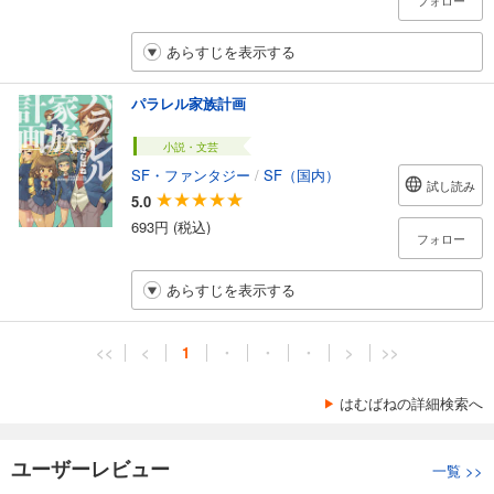
フォロー
あらすじを表示する
パラレル家族計画
小説・文芸
SF・ファンタジー
/
SF（国内）
試し読み
5.0
693円 (税込)
フォロー
あらすじを表示する
<<
<
1
・
・
・
>
>>
はむばねの詳細検索へ
ユーザーレビュー
一覧
>>