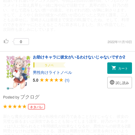
勘違いすれ違いラブコメ大団円。今回は2泊3日の旅行回。いつものクラ
スメイトに加え真琴も一緒に海や山で活動です。真琴の想い、好乃の想
い、そして恋をしない悠一の過去。それぞれの想いが胸に刺さります。
そして、ようやく自分の彼女への想いが恋心だったと気付く護常。二人
ともお幸せに。里崎さんは最後まで安定のBL脳でしたね。そして、料理
のできをガチャにたとえるところに吹き出しました。良い作品でした。
次回作も楽しみにしています。
0
2022年11月10日
お助けキャラに彼女がいるわけないじゃないですか2
ラノベ
カート
男性向けライトノベル
5.0
(1)
試し読み
ブクログ
Posted by
ネタバレ
新たな魔光少女の正体が転校生の好乃であることだけじゃなく、彼女の
完璧な振るまいは演技であることも知ってしまう護常。好乃のペナルテ
ィは1人に知られると1年間彼氏が出来なくなるが、異性からの好意を2週
間受けなければ無効にできる。護常は周囲が好乃に好意を向けないよう