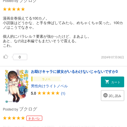
ブクログ
Posted by
漫画全巻揃えてる100カノ。
小説版はどうかな、と手を伸ばしてみたら、めちゃくちゃ笑った。100カ
ノはこうでなきゃ。
個人的にパラレル？要素が強かったけど、まあよし。
あと、なの2は本編でもまだいそうで震える。
こわ。
0
2024年07月06日
お助けキャラに彼女がいるわけないじゃないですか3
ラノベ
カート
男性向けライトノベル
5.0
(1)
試し読み
ブクログ
Posted by
ネタバレ