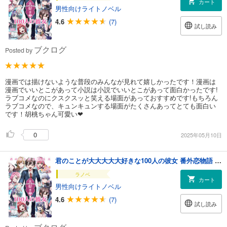
カート
男性向けライトノベル
4.6
(7)
試し読み
ブクログ
Posted by
漫画では描けないような普段のみんなが見れて嬉しかったです！漫画は
漫画でいいとこがあって小説は小説でいいとこがあって面白かったです!
ラブコメなのにクスクスッと笑える場面があっておすすめです!もちろん
ラブコメなので、キュンキュンする場面がたくさんあってとても面白い
です！胡桃ちゃん可愛い❤
0
2025年05月10日
君のことが大大大大大好きな100人の彼女 番外恋物語 ～シークレットラブストーリー～
ラノベ
カート
男性向けライトノベル
4.6
(7)
試し読み