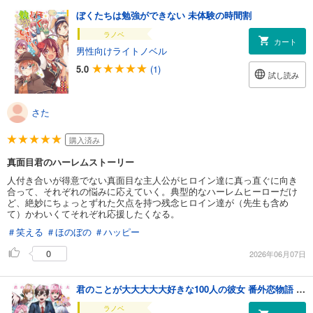
ぼくたちは勉強ができない 未体験の時間割
ラノベ
カート
男性向けライトノベル
5.0
(1)
試し読み
さた
購入済み
真面目君のハーレムストーリー
人付き合いが得意でない真面目な主人公がヒロイン達に真っ直ぐに向き
合って、それぞれの悩みに応えていく。典型的なハーレムヒーローだけ
ど、絶妙にちょっとずれた欠点を持つ残念ヒロイン達が（先生も含め
て）かわいくてそれぞれ応援したくなる。
＃笑える
＃ほのぼの
＃ハッピー
0
2026年06月07日
君のことが大大大大大好きな100人の彼女 番外恋物語 ～シークレットラブストーリー～
ラノベ