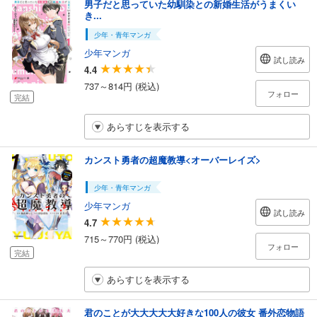
男子だと思っていた幼馴染との新婚生活がうまくい
き...
少年・青年マンガ
少年マンガ
試し読み
4.4
737～814円 (税込)
フォロー
完結
あらすじを表示する
カンスト勇者の超魔教導<オーバーレイズ>
少年・青年マンガ
少年マンガ
試し読み
4.7
715～770円 (税込)
フォロー
完結
あらすじを表示する
君のことが大大大大大好きな100人の彼女 番外恋物語