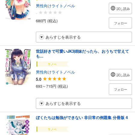
男性向けライトノベル
試し読み
-
680円 (税込)
フォロー
あらすじを表示する
世話好きで可愛いJK3姉妹だったら、おうちで甘えて
も...
ラノベ
男性向けライトノベル
試し読み
5.0
693～715円 (税込)
フォロー
あらすじを表示する
ぼくたちは勉強ができない 非日常の例題集 分冊版 4
ラノベ