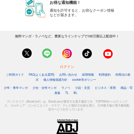
お得な通知機能！
通知を許可すると、お得なクーポン情報
などが届きます。
無料マンガ・ラノベなど、豊富なラインナップで188万冊以上配信中！
ログイン
ご利用ガイド
FAQ(よくある質問)
お問い合わせ
採用情報
利用規約
特商法の表
示
個人情報保護方針
cookie等ポリシー
少年・青年マンガ
少女・女性マンガ
ラノベ
小説・文芸
ビジネス・実用
雑誌・写
真集
TL
BL
ブックライブ（BookLive!）は、BookLiveが運営する電子書店です。TOPPANホールディング
ス、カルチュア・コンビニエンス・クラブ、テレビ朝日の出資を受け、日本最大級の電子書籍配
信サービスを行っています。