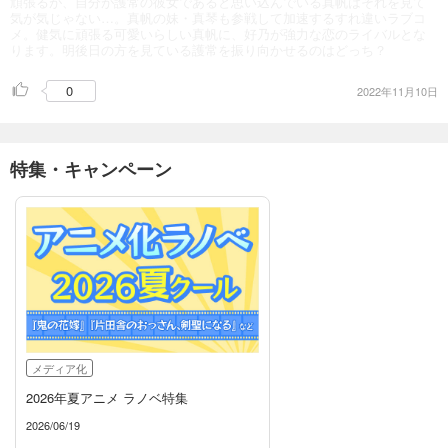
頑張るが、自分が護常の彼女であると思い込んでいる真帆はそれを見て
気が気じゃない…。真帆の妹・真琴も参戦して加速するすれ違いラブコ
メ。健気に頑張る可愛いらしい真帆に、好乃が強力な恋のライバルとな
ります。明後日の方を見ている護常を振り向かせるのはどっち？
0
2022年11月10日
特集・キャンペーン
メディア化
2026年夏アニメ ラノベ特集
2026/06/19