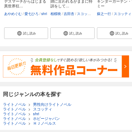
デスマーチからはじまる
姉に言われるがままに特
キンダーガーテン・
異世界狂...
訓をして...
ミー
あやめぐむ
愛七ひろ
shri
相模映
吉田杏
スコッティ
蘇之一行
スコッティ
試し読み
試し読み
試し読み
同じジャンルの本を探す
ライトノベル
>
男性向けライトノベル
ライトノベル
>
スコッティ
ライトノベル
>
shri
ライトノベル
>
ホビージャパン
ライトノベル
>
ＨＪノベルス