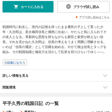
カートに入れる
ブラウザ試し読み
アプリ試し読みはこちら
戦国時代に転生し、現代の記憶を持ったまま農民の子として育った少
年・久次郎は、若き織田信長と偶然に出会い、やたらと気に入られてそ
の友人となる。革新的な思想を持ちながらも家臣と衝突が絶えない信
長。それを見かねた久次郎は、信長の考えをうまく周囲に理解させる、
いわば「信長の通訳」として活躍を始める。やがて彼は信長とタッグを
組み、その戦国知識と補佐力を活かして乱世を切りひらいてゆく――。
小説家になろう
詳しい情報を見る
閲覧環境
平手久秀の戦国日記 の一覧
1巻へ
最新刊へ
1～3件目
/
3件