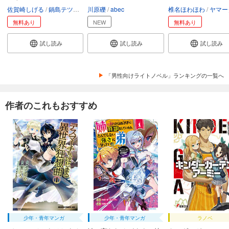
佐賀崎しげる
鍋島テツヒロ
川原礫
abec
椎名ほわほわ
ヤマー
無料あり
NEW
無料あり
試し読み
試し読み
試し読み
「男性向けライトノベル」ランキングの一覧へ
作者のこれもおすすめ
少年・青年マンガ
少年・青年マンガ
ラノベ