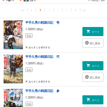
<<
<
1
・
・
・
>
>>
平手久秀の戦国日記 壱
1,320
円 (税込)
カート
完結
試し読み
あらすじを表示する
平手久秀の戦国日記 弐
1,320
円 (税込)
カート
完結
試し読み
あらすじを表示する
平手久秀の戦国日記 参
1,320
円 (税込)
カート
完結