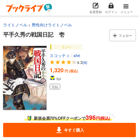
会員登録
ログイン
メニュー
ライトノベル
男性向けライトノベル
平手久秀の戦国日記 壱
フォロー
ラノベ
スコッティ
/
shri
4.3
(4)
1,320
円 (税込)
6
pt
完結
396
新規会員70%OFFクーポンで
円(税込)
今すぐ購入