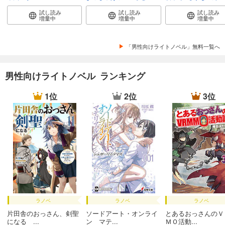
試し読み
試し読み
試し読み
増量中
増量中
増量中
「男性向けライトノベル」無料一覧へ
男性向けライトノベル ランキング
1位
2位
3位
ラノベ
ラノベ
ラノベ
片田舎のおっさん、剣聖
ソードアート・オンライ
とあるおっさんのＶ
になる ...
ン マテ...
ＭＯ活動...