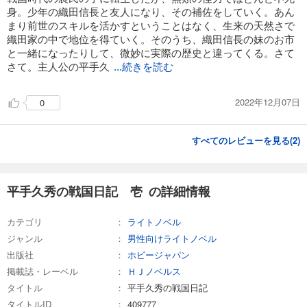
身。少年の織田信長と友人になり、その補佐をしていく。あん
まり前世のスキルを活かすということはなく、生来の天然さで
織田家の中で地位を得ていく。そのうち、織田信長の妹のお市
と一緒になったりして、微妙に実際の歴史と違ってくる。さて
さて。主人公の平手久
...続きを読む
2022年12月07日
0
すべてのレビューを見る(
2
)
平手久秀の戦国日記 壱 の詳細情報
カテゴリ
ライトノベル
ジャンル
男性向けライトノベル
出版社
ホビージャパン
掲載誌・レーベル
ＨＪノベルス
タイトル
平手久秀の戦国日記
タイトルID
409777