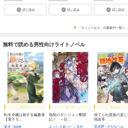
試し読み
試し読み
試し読み
「ＨＪノベルス」の最新刊一覧へ
無料で読める男性向けライトノベル
ラノベ
ラノベ
ラノベ
転生令嬢は旅する編纂者
地龍のダンジョン奮闘
捨てられ貴族の楽し
【電子Ｓ...
記！ ～目...
地改革 ...
采火
syow
よっしゃあっ!
こるせ
茨木野
さかなへん