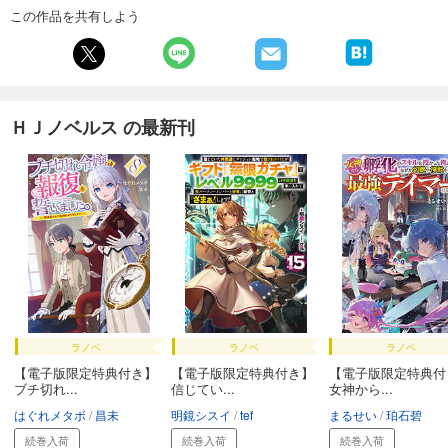
この作品を共有しよう
ＨＪノベルス の最新刊
ラノベ
ラノベ
ラノベ
【電子版限定特典付き】
【電子版限定特典付き】
【電子版限定特典付
ブチ切れ...
信じてい...
女神から...
はぐれメタボ
昌未
明鏡シスイ
tef
まるせい
珀石碧
続巻入荷
続巻入荷
続巻入荷