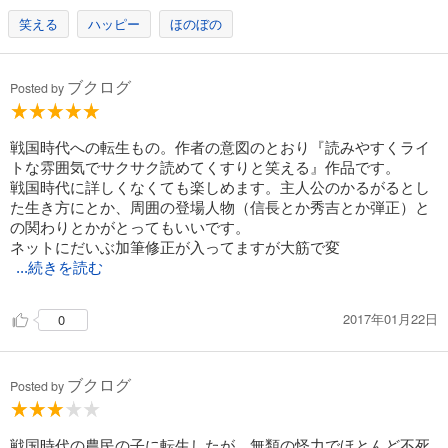
笑える
ハッピー
ほのぼの
ブクログ
Posted by
戦国時代への転生もの。作者の意図のとおり『読みやすくライ
トな雰囲気でサクサク読めてくすりと笑える』作品です。
戦国時代に詳しくなくても楽しめます。主人公のかるがるとし
た生き方にとか、周囲の登場人物（信長とか秀吉とか弾正）と
の関わりとかがとってもいいです。
ネットにだいぶ加筆修正が入ってますが大筋で変
...続きを読む
2017年01月22日
0
ブクログ
Posted by
戦国時代の農民の子に転生したが、無類の怪力でほとんど不死