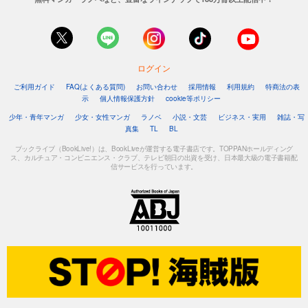
ログイン
ご利用ガイド
FAQ(よくある質問)
お問い合わせ
採用情報
利用規約
特商法の表
示
個人情報保護方針
cookie等ポリシー
少年・青年マンガ
少女・女性マンガ
ラノベ
小説・文芸
ビジネス・実用
雑誌・写
真集
TL
BL
ブックライブ（BookLive!）は、BookLiveが運営する電子書店です。TOPPANホールディング
ス、カルチュア・コンビニエンス・クラブ、テレビ朝日の出資を受け、日本最大級の電子書籍配
信サービスを行っています。