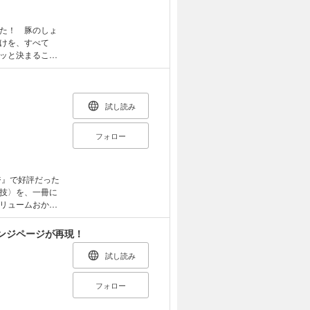
 ・防災リュッ
のピンチを救う
ットの備えも大切
「ポリタンク」が
た！ 豚のしょ
？ ・洗濯機が
いる常温保存のも
けを、すべて
ポリ袋クッキン
できるもの ・長
ッと決まること
持ち出し袋）」の
ておきたいこと
策 ・管理しやす
スを活用 ・電
「ココ」を冷やそ
り気になるトイ
試し読み
すずしい部屋」
 ・子ども部屋は
、「5月」から
フォロー
チェックしよう
を ・友だちが
・家を離れると
たら、「背浮き」
法 ・海でクラ
・防災とエンディ
出会ったら、首を
技〉を、一冊に
ッシュで逃げろ！
掲載しない場合が
リュームおか
ンジの可能性を
る！ ・SNS
ンジページが再現！
進んだら… ・
炒め／レンジ揚げ
試し読み
。
３種 〈鶏肉〉揚
まとめて、子ども
フォロー
て加熱すれば、ふ