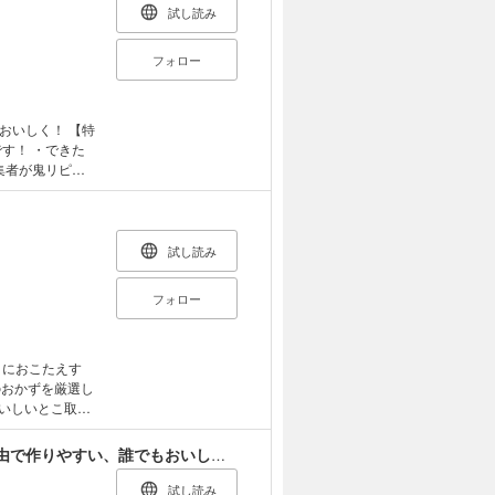
試し読み
フォロー
しく！ 【特
す！ ・できた
集者が鬼リピ！
やし美白＆満タン
トピックス ・ア
ことない濃厚
人気フーディスト
試し読み
原心平のトリセ
フォロー
に合う本、おす
？ 老後の4K」
ウジの星からの
ッチ」「長谷川
お菓子の黄金比
のおかずを厳選し
美容」「しょ～こ
「植松良枝×オ
から揚げ 香味
、楽しむ12カ
ょう煮／卵ごろ
長谷川あかりの「あたらしい」きほんの料理 自由で作りやすい、誰でもおいしくできる。
。」など 特別付
豚肉とほうれん草
----
ラ、ポテトロー
試し読み