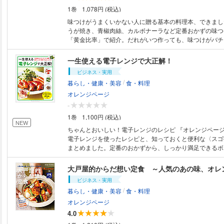
も「火山が噴火」したら、どうなる！？ ●第３章 自宅避難・避難所編 ・
ものバッグにポーチを ・防災リュックは「わが家仕様」で
1巻
1,078円 (税込)
停電発生！工夫して「明かり」を生み出す方法 ・断水時
クの「2軍」もおすすめ ・子どもには子どもの備え ・ペ
「非常時トイレ」の作り方 ・給水所から水を運びたい！
・肌と体を快適に保つために 【第2章】もしものときも安心して食べたい
味つけがうまくいかない人に贈る基本の料理本、できまし
ないときは？ ・断水でお湯が出ない！お風呂はどうする！
《これならできる！ 食品の備蓄》 1：ふだんから食べて
うが焼き、青椒肉絲、カルボナーラなど定番おかずの味つ
使えないときの「簡単洗濯テクニック」 ・災害時にも「
の 2：ふだんから食べている冷凍保存のもの 3：長期保存
「黄金比率」で紹介。だれがいつ作っても、味つけがバチ
グ」で温かいご飯を食べよう！ ・「防災バッグ（非常用
期保存食を食べてみました！ ・調理にひと工夫を 【第3章】在宅避難に備
を保証します。 ※定価、ページ表記は紙版のものです。一部記事・写真・
中身、どうする！？ ・避難所生活を乗り切るために知っ
えよう ・インテリアを安全に楽しむ ・キッチンの防災対
付録は電子版に掲載しない場合があります。
一生使える電子レンジで大正解！
・避難所で「心と体を休める」コツ ●第４章 猛暑編 ・おとな、こども、
い水のストックって？ ・防災用品の収納にファイルボック
ビジネス・実用
犬、「いちばん暑い」のは？ ・暑さで気分が悪いときは
気の備えは油断なく ・停電時の寒さ・暑さ対策 ・やっぱ
/
暮らし・健康・美容
食・料理
う ・学校での熱中症対策、自分自身でしっかりと！ ・「
レの備え ・非常用トイレの使い方 ・寝室の安全を考える
の中にいるときも、水分補給は忘れない！ ・熱中症対策は
こうしています！ ・車の備えも忘れずに 【第4章】防災への意識を高める
オレンジページ
始めよう ・「熱中症警戒アラート」に目を光らせよう！ ●第５章 アウト
・ハザードマップを確認しよう ・家の中の安全な場所を
-
ドア編 ・川に流されたら、「ディフェンシブスイミング」
・わが家の食料備蓄リスト ・家族と決めておきたいこと 
1巻
1,100円 (税込)
川に流された！どうすればいいの！？ ・海で沖に流され
きにすること ・みんなの不安、Q&A 【コラム】 ・子どもたちに伝える防
NEW
で救助を待て！ ・水中で「足がつった！」ときの緊急対処
災 ・暮らしと防災を伝える活動 ・親への防災の伝え方 
ちゃんとおいしい！電子レンジのレシピ 『オレンジページ』で好評だった
ゲに刺されたら「海水」で傷口を洗う ・目の前でクマと
ングノート ・Misaさんおすすめのグッズ・メーカー一覧 ※定価、ページ表
電子レンジを使ったレシピと、知っておくと便利な〈スゴ
守ってうつぶせに！ ・スズメバチが攻撃してきたら、ダ
記は紙版のものです。一部記事・ 写真・付録は電子版に
まとめました。定番のおかずから、しっかり満足できるボ
・山火事を防ぐために、「たき火」には要注意！ ［コラム］ ・ハザード
あります。
ず、1人分のごはん、さらには極上スイーツまで。電子レ
マップを確認しよう ・新しい「防災気象情報」の運用が始ま
余すことなく詰め込んでいます。 ◆◆コンテンツの紹介◆◆ ●PART１ 電
大戸屋的からだ想い定食 ～人気のあの味、オレ
の「災害デマ」に惑わされないで ・このまま地球温暖化が
子レンジで作れる感動！人気おかず レンジ焼き／レンジ
ビジネス・実用
きみも気象予報士になろう！ ※定価、ページ表記は紙版のものです。一部
／レンジ煮／レンジ蒸し ●PART２ 肉＆魚介が主役のボリュームおかず
/
暮らし・健康・美容
食・料理
記事・ 写真・付録は電子版に掲載しない場合があります
〈豚肉〉お弁当やおつまみにぴったりの「野菜の肉巻き」
げて、蒸して、鶏肉のうまみを堪能 〈ひき肉〉ひき肉を
オレンジページ
も大人も大好きな味に！ 〈魚介〉魚の身を野菜でおおっ
4.0
っくら＆しっとり ●PART３ ラクしておいしいあえ麺＆ひと皿ごはん ・レ