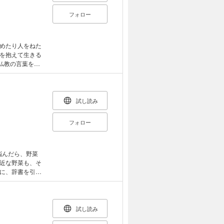
えんどうと油揚
のごま酢あえ／
フォロー
んご＋わかめと
ら入りかきたま
んのピリ辛あえ／
責めたり人をねた
の／キャベツと
を抱えて生きる
肉の卵炒め＋大
仏教の言葉を、
いんげんと豚肉
伝えます。心に
プ／ごぼうと豚
リーム煮＋ごぼ
【第3章】グチグ
ゆ炒め＋ほうれ
試し読み
に掲載しない場合
かぶと豆腐の和
フォロー
てのサラダ／豚
身のコーンフレ
ース炒め＋オク
香味野菜のサラ
たたきサラダ＋
近な野菜も、そ
さつま揚げのさ
に、辞書を引く
／鮭の焼きロー
ナップえんどう
／アボカド／きゅ
ちくわのさっと煮
／オクラ／枝豆
煮＋れんこんのご
試し読み
の炒めもの／豆
ねぎ／春菊／にら