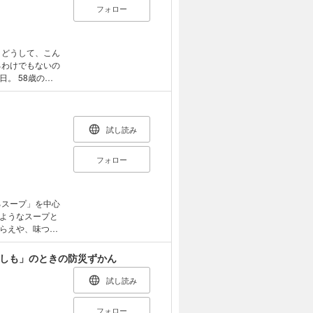
のそぼろ煮＋根
ツ／ブロッコリ
フォロー
ーソース煮＋た
コリーのたらこ
も／かぶ／大根／
青ねぎのすまし
きのこを味方に
そ汁／鶏肉とれ
豚キムチの堅焼
歳の専
カリカリじゃこ
ります。
彼女みやちゃん
て
、30年間夫の顔
 ・火を使わな
んの心に、初め
 ・具だくさん汁
試し読み
なた」の心に深
『もっと2品で完
フォロー
です。
るスープ」を中心
ようなスープと
らえや、味つけ
るスキルや知識
もしも」のときの防災ずかん
ご飯さえあればい
と油揚げのみそ
試し読み
コリーとベーコ
フォロー