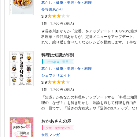
/
暮らし・健康・美容
食・料理
-------- ＼電子版限定特典 おトク素材でCooking トマトで絶好調！／ ●人気
ルのトマト煮 〈牛肉〉焼き肉／牛肉とセロリ、ブロッコ
のトマトメニューBest5 トマトソーススパゲティ／ガー
ソース炒め／ハヤシライス 〈ひき肉〉煮込みハンバーグ
長谷川あかり
ッシュトマトソース／トマトと牛肉のカレー／なす入りハ
つくねの照り焼き／揚げ春巻き ●Part２ リッチなおいしさ、ごちそうご
3.0
ト煮込み／めかじきとプチトマトのガーリックバター炒め ●肉と魚介の
はん。 豚肩ロースのガーリック焼き／ペッパーステーキ
1巻
1,760円 (税込)
満足おかず プチトマトとピーマンの麻婆風／鶏肉とかぶ
ー／豚スペアリブのマーマレード煮 ●Part３ 心がなごむ、煮ものでごは
トと牛肉のチャイニーズ炒め／ごぼうとエリンギの牛肉巻
ん。 牛肉と大根のじっくり煮／鶏肉だんごの煮もの／揚
★長谷川あかりが「定番」をアップデート！★ SNSで絶大な支持を受ける
肉の和風トマト煮／豚肉とミックスビーンズのピリ辛トマ
／鶏骨つき肉とごぼうの酢煮／豚バラ肉と豆腐のみそ煮／
料理家・長谷川あかりが、定番メニューをアップデート。
ーセージのトマトスープ煮／トマトとベーコンのソテー／
中国風煮込み／豚肉と玉ねぎの梅煮／牛肉としめじのしぐれ煮 ●展
れて、繰り返し食べたくなるレシピを提案します。丁寧な
き肉の中華炒め卵のせ／鮭とプチトマトのオリーブオイル
のゆで豚・蒸し鶏・鶏そぼろ ●肉のおかずに添えたい、野
きで初心者でもうまくいく工夫がいっぱいです。 《コンテンツの紹介》
すのトマト煮／オクラとえびのスパイシートマト煮／トマ
●「もったいない！」から生まれたレシピ ※価格、ページ表記は紙版のも
【PART１ minimal】 材料や調味料が少ないからやる気
料理は知識が9割
にく風味炒め／めかじきのトマト煮／たらのトマトシチュ
のです。一部記事・写真・付録は電子版に掲載しない場合
ら揚げ／から揚げ＋野菜だれ ・肉野菜炒め／豚肉とキャ
ビジネス・実用
プチトマトソース／さわらのトマトチーズソテー ●おうちでトマトケチャ
・肉じゃが／牛丼 ・春巻き／えびとれんこんのスティック
/
暮らし・健康・美容
食・料理
ップを手作り 基本のトマトケチャップ／ピリ辛ケチャッ
トソースパスタ／さきいか入りペンネアラビアータ ・ニ
ーケチャップ ●トマトたっぷりご飯と麺 トマト炒めかけオムレツご飯／ト
単ポテサラ ・豚しゃぶ鍋／シメのそば 【PART２ light】 軽い味わいだか
シェフクリエイト
マトと大豆のキーマカレー／トマトと牛肉の甘辛炒めご飯
ら、くり返し作りたくなる ・クリームシチュー／シチュー
3.9
の炒めかけご飯／梅風味のトマトあえ麺／トマトの冷製ス
・麻婆豆腐／麻婆麺 ・チキンカレー／あさりの冷やしカレ
1巻
1,760円 (税込)
菜とえびのトマトチリソーススパゲティ／ピーマンとベー
テー／ねぎソースのポークソテー ・豚の角煮／煮汁でフ
リームスパゲティ／菜の花とえびのトマトスパゲティ ●簡単サラダ＆あえ
・豚のしょうが焼き／塩レモンしょうが焼き ・アクアパ
「知識」があなたの料理をアップデートする 『料理は知識
もの まるごとトマトのサラダ／カリカリ豚バラのトマト
湯煮 ・青椒肉絲／パプリカとバジルでガパオライス風 【PART３
理の「なぜ？」を解き明かし、理論を通じて料理を自由自
ほうれん草のヨーグルトサラダ／トマトのアンチョビード
shortcut】 面倒なことを省いても、満足度は変わらない
の一冊です。「旨さの方程式」や「逆算の3ステップ」な
／トマトとアボカドのサラダ／トマトとわかめの中華風あ
ーマンの肉詰め ・餃子／水餃子 ・ビビンバ／キンパ ・
ドを駆使し、レシピに頼らず自分の感性で美味しさを追求
ムル風／トマトのおろしあえ／プチトマトとピーマンのカ
モンコロッケ ・あじの南蛮漬け／鶏胸肉とかぼちゃの南蛮
す。塩味と旨味の関係、温度管理の重要性、食材選びと調
おかあさんの扉
ー／トマトと揚げだまの酢のもの／プチトマトのしょうが
し／しめさばと薬味の混ぜずし ・チキングラタン／ささ
活用法など、科学的な知識と実践的なテクニックを豊富に
少女・女性マンガ
トときゅうりの搾菜あえ／トマトと豆のサラダ ※定価、ページ表記は紙版
ラタン 【PART４ plus α】 コレを入れたらもっと好きな味になった ・鶏
料理を学ぶ方から、さらに腕を磨きたい方まで、すべての
女性マンガ
のものです。一部記事・ 写真・付録は電子版に掲載しな
の照り焼き／鶏肉のチリソース風 ・ハヤシライス／にんじ
る、究極のガイドブックです。 《コンテンツの紹介》 【CHAPTER 01】