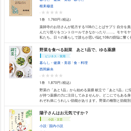
ース＋和風にんじんサラダ／さっぱり麻婆春雨＋スナップ
げのおかかあえ／ゴーヤーのみそチャンプルー＋蒸しなす
根耒穆道
さばの香り竜田揚げ＋かぶの甘酢漬け／シュウマイ風肉だ
-
大豆もやしのスープ／豆腐のバターしょうゆステーキ＋に
1巻
1,760円 (税込)
汁／ねぎ入りとんカツ＋アスパラとハムのサラダ ●PART２ 野菜たっぷり
のラク早献立 簡単ほくほく肉じゃが＋キャベツといんげ
薬師寺のお坊さんが処方する108のことばサプリ 自分を
トマトと鶏肉のチリソース＋きゅうりとザーサイのあえも
んだり怒りをコントロールできなかったり……。モヤモヤ
鶏肉の甘辛煮＋長いものたらこマヨあえ／ほうれん草と豚
私たち。日々の暮らしで誰もが思い悩む108の煩悩に響く
根とにんじんの中華風甘酢あえ／長いもとハムの春巻き＋
日本有数の古寺・薬師寺の若手僧侶が自らの体験を交えて
の田舎煮／なすとひき肉のピリ辛炒め＋にらと春雨のスー
じわっと広がる安堵感を体感して。 《コンテンツの紹介》 【第1章】もっ
野菜を食べる副菜 あと1品で、ゆる薬膳
肉のみそ炒め＋春菊としらすのサラダ／小松菜とえびのク
ともっと系煩悩 貪欲 【第2章】イライラ系煩悩 瞋恚 
ビジネス・実用
うとベーコンのしょうゆ炒め／かぶと鶏肉のバターしょう
チ系煩悩 愚痴 【第4章】モヤモヤ系煩悩 疑・慢・悪見 ※定価、ページ
/
暮らし・健康・美容
食・料理
ん草のごまあえ ●PART３ 肉＆魚が主役のバランス献立 照り焼きチキン＋
表記は紙版のものです。一部記事・ 写真・付録は電子版
レタスとにんじんの和風サラダ／豚肉のロールステーキ＋
があります。
西岡麻央
風スープ／鶏肉とブロッコリーのチーズ焼き＋大根と帆立
-
肉のジンギスカン風＋いかと万能ねぎのキムチあえ／ささ
1巻
1,870円 (税込)
ークカツ＋じゃがいもの簡単ポタージュ／牛肉とねぎのソ
ラとめかぶの甘酢あえ／枝豆入りチキンナゲット＋水菜と
野菜の「あと1品」から始める薬膳 献立で「あと1品」に悩んだら、野菜
ダ／肉だんごの酢豚＋かぶと桜えびのさっと煮／かつおの
が持つ薬膳の力に注目してみませんか。どこにでもある身
じゃがいもとベーコンのスープ／さばのごま焼き＋白菜と
れぞれ体にうれしい効能があります。野菜の種類と効能別
っと煮／鮭とじゃがいものみそ炒め＋コーン入り卵スープ
ように副菜レシピが選べる１冊です。 ◆◆コンテンツの紹介◆◆
ルキャベツ＋里いものポテトサラダ／ぶりの照り焼き＋ス
●CHAPTER 1 実を食べる野菜で トマト／ズッキーニ
陽子さんはお元気ですか？
のごまあえ／たらのから揚げ おろしあんかけ＋小松菜と
うり／ゴーヤー／なす／とうもろこし／さや豆／かぼちゃ
小説・文芸
●PART４ 豆腐＆厚揚げでおかず上手 豆腐の中華風うま
／そら豆／パプリカ／ピーマン ●CHAPTER 2 芽・茎・葉・花を食べる
/
小説
国内小説
まマヨサラダ／豆腐のえびのせピカタ＋ピーマンとしめじ
野菜で アスパラガス／ブロッコリー／玉ねぎ／セロリ／