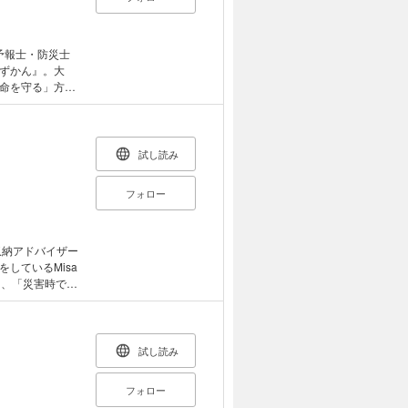
・「レンジスー
】フ
、さらさらカレー
カレーも気軽に
ずかん』。大
と食べる ・
命を守る」方法
つったときの対
ムスープで心を
備をしておける
肉＋具2つで無限
たしに！避難でき
試し読み
靴」はNG！ ・
 ・肉だんごマ
中！こどもが手伝
フォロー
リア」はどこ！？
ープ／めかぶと長
防ごう ・家を浸
ルサーディンと
ったら、土砂災害
玄米の青菜がゆ
確認を！ ・外
収納アドバイザー
スープ／えのき
の逃げ場がない！
しているMisa
キシャキスープ
断できないってホ
は、「災害時でも
ペー
道でも転ばない
るために、日々
版に掲載しない場
乗る前に確認すべ
介。自宅に備えた
続けたい「備え
ろ ・家具の転
災意識を高める
試し読み
の地震！「洗面
。素敵なインテ
OS」で助けを呼
と間違いなしで
フォロー
ヤル）」 ・もし