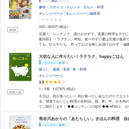
雑誌
/
趣味・スポーツ・トレンド
グルメ・料理
/
オレンジページ
オレンジページ編集部
-
352～800円 (税込)
NEW
豆腐で、レンチンで、漬けおかずで。真夏の料理をラクにおい
集内容】 ・ラクチン、時短、食べやすい夏は豆腐が最高で
ても、ひんやりも。 作っておける味しみ漬けおかず ・編
レンチンHITレシピ15 ・猛暑の日焼け、乾燥肌を救う 冷
保湿 ・おいしさ、ますます進化中！ 今どき「冷凍食品」
大切な人に作りたい！ラクラク、happyごはん
レンジ自由自在！ 冷凍すいかで真夏のデザート ・食べた
ビジネス・実用
味！ 話題の「ブラックキーマカレー」にトライ ・5人の
/
暮らし・健康・美容
食・料理
(R) 夏野菜のおかず＆おつまみ 【連載】 「箸が止まらぬおいしさ。干しき
ゅうりのポリポリ漬け／週末楽しむ小さな手しごと」「栗
オレンジページ
ツ！」「角田光代さん／ちょっと角の酒屋まで」「あなた
3.5
すめします。世話焼きな本屋さん」「どうする？ どうなる
1～5巻
1,078円 (税込)
「お金にもっと強くなる！くらしのマネー学園」「鏡リュ
続巻入荷
エール」「続けやすいから、体が変わる！ 1日1分ストレ
今日は、肉が食べたい！ 肉が食べたいあなたのリクエストにおこたえす
あかりの晩ごはんロードマップ」「シンプルだから基本の
る、簡単でおいしい料理が全80品。鶏、豚、牛、ひき肉
率／パンナコッタ」「3stepでアガる私に 令和のアプデ
てご紹介します！ ◆◆コンテンツの紹介◆◆ ●Part１ おいしいとこ取
のかろやかな暮らし」「気になるあの人／伊藤沙莉さん」
り！満足ごはん。 〈鶏肉〉鶏もも肉のパリパリ焼き／鶏の
レンジページ〈うまくいくふた〉」「コンポストと暮らす
しょうゆだれ／鶏の白ワイン煮／ダッカルビ／鶏の黒こし
月」「伊藤理佐さん／おかあさんの扉」「うちのニャンコ
もの鶏のふわふわ揚げ 〈豚肉〉ポークチョップ／酢豚／
ビジネス・実用
録／「献立に困らない。ほぼ20分で完成！ Today's Cooking」 -----------
のクリームグラタン／豚肉の辛みみそのせグリル／アスパ