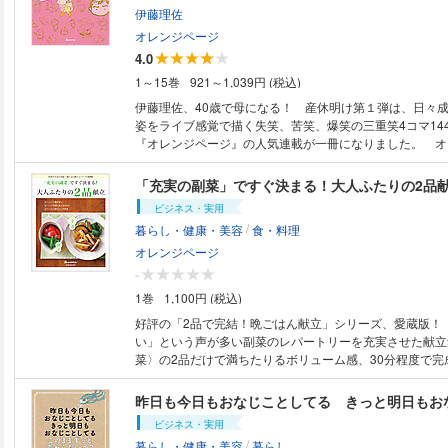
す。
トゥイユ／ピザ風トースト ・卵サンド／ホットサンド ・
料理は知識が９割 【CHAPTER 02】旨さを決める方程式 【
伊藤理佐
風豚つくね 【PART５ change】 発想を変えてみると、料理は案外うまく
03】味の特徴を理解する 【CHAPTER 04】個性を演出
オレンジページ
いく ・オムレツ／納豆オムレツ ・白あえ／ほうれん草の
【CHAPTER 05】おいしさを生み出す食感の工夫 【CHAP
4.0
鶏／鶏のゆで汁でかきたまスープ ・豚肉の冷しゃぶ／豚
度を高める温度の法則 【CHAPTER 07】逆算の3ステッ
1～15巻
921～1,039円 (税込)
豆乳おひたし ・チキンソテー／サラダチキンとアボカド
【CHAPTER 08】レベルを一段上げる旨味の法則 【CHAP
〈COLUMN〉 春の定番 オムライス／オムレツのせご飯 夏の定番 そうめ
を活かす塩の法則 【CHAPTER 10】世界一長いハンバーグの
伊藤理佐、40歳で母になる！ 産休明け第１弾は、日々
ん／きゅうりとツナのつけ麺 秋の定番 炊き込みご飯／ひき肉とれんこん
価、ページ表記は紙版のものです。一部記事・ 写真・付
姿をライブ感覚で描く失笑、苦笑、爆笑の三重笑4コマ14
の炊き込みご飯 冬の定番 豚汁／かぶだけ豚汁 ※定価、ページ表記は紙版の
がない場合があります。
『オレンジページ』の人気連載が一冊になりました。 オ
ものです。一部記事・ 写真・付録は電子版に掲載しない
戦車さんの書きおろしコラム「おとうさんの扉」5本つき
「充実の副菜」ですぐ決まる！大人ふたりの2品
ビジネス・実用
/
暮らし・健康・美容
食・料理
オレンジページ
-
1巻
1,100円 (税込)
好評の「2品で完結！晩ごはん献立」シリーズ、愛蔵版！ 「もっと知りた
い」という声が多い副菜のレパートリーを充実させた献立
菜〉の2品だけで満ちたりるボリューム感、30分程度で完
ど、こだわりぬいてレシピを選出しました。 ◆◆コンテンツの紹介◆◆
●PART１ 大好きおかずで晩ごはん 厚切り豚のしょうが
クラのおひたし／そら豆とえびのかき揚げ＋新玉ねぎとツ
ビジネス・実用
／れんこんハンバーグ＋小松菜と油揚げの煮びたし／鶏の
/
暮らし・健康・美容
暮らし