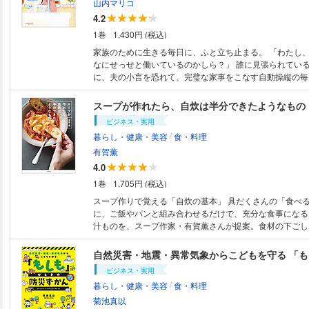
腐と豚肉の梅おかか炒め＋わかめ入りかきたま汁／厚揚げ
／カリフラワー／レタス／白菜／ケール／菜の花／キャベ
山内マリコ
三つ葉と桜えびのさっと炒め／厚揚げと青梗菜のオイスタ
ースプラウト／豆苗／ほうれん草／小松菜 ●CHAPTER 3 根を食べる野
4.2
ことセロリの塩炒め／厚揚げのポークチャップ風＋ブロッ
菜・いも類で にんじん／ごぼう／じゃがいも／さつまい
1巻
1,430円 (税込)
あえ ●PART５ ご飯＆麺は強い味方 韓国風そぼろ丼＋大根ときゅうりのピ
長いも／里いも／ビーツ／れんこん ●副菜はこれでもっと豊かになる ・果
リ辛みそあえ／アボカドとかにかまの簡単ちらし＋豆腐と
物と野菜の組み合わせが好き ・香味野菜を取り入れる ・
家族のために生きる毎日に、ふと立ち止まる。 「わたし、どうして、こん
汁／大豆のドライカレー＋キャベツと玉ねぎのしょうがみ
つける ●COLUMN ・季節の養生 その１「春」 ・季節の養生 その２「夏・
なにせっせと働いているのかしら？」 誰に見張られているわけでもないの
んこんの炊き込みご飯＋たたききゅうりの梅肉ツナあえ／
梅雨」 ・季節の養生 その３「秋・冬」 ※価格、ページ表記は紙版のもので
に、夫の小言を恐れて、完璧な家事をこなす自動操縦の毎日。 58
きそば＋わけぎと卵のスープ／ごまだれうどん＋レタスの
す。一部記事・写真・付録は電子版に掲載しない場合があ
業主婦・陽子さんの平穏な日常は、一人息子が連れてきた
がけ／ほうれん草と卵のスパゲティ＋大根とツナのサラダ ・作りやすく
によって一変する。「俺様」な息子の態度に直面したとき
スープが作れたら、自炊は半分できたようなもの
おいしい！王道副菜の新定番 ・緑黄色野菜でシンプル副菜
色をうかがい、お利口な〈黒子〉として生きてきた陽子さ
ビジネス・実用
い 簡単副菜 ・おつまみにもなる ちょっとボリューム副菜
て強烈な違和感が芽生え…。 当たり前のように家族を支えてきた日々の愛
/
暮らし・健康・美容
食・料理
もの ※定価、ページ表記は紙版のものです。一部記事・写真・付録は電子
おしさと、その裏にある寂しさにそっと光をあてる、「あ
版に掲載しない場合があります。 ※本書は2015年刊行の
く寄り添う物語。 ※価格、ページ表記は紙版のものです。一部記事・写
有賀薫
結！晩ごはん献立』の内容を一部改訂し、再編集したもの
真・付録は電子版に掲載しない場合があります。
4.0
1巻
1,705円 (税込)
スープ作りで覚える「自炊の基本」 具だくさんの「食べ
に、ご飯やパンと組み合わせるだけで、充分な食事になる
汁ものを、スープ作家・有賀薫さんが提案。食材の下ごし
の加減など、スープを作ることで「自炊の基本」ともいえ
が身につく一冊です。 《コンテンツの紹介》 【第1章】 みそ汁が作れた
自然災害・地震・異常気象からこどもを守る 「
ら、自炊は半分できたようなもの ・「おかずみそ汁」と
ビジネス・実用
い ・野菜たっぷりみそ汁が健康のお守り ・いろいろ野菜
/
暮らし・健康・美容
食・料理
汁 ・チンゲンサイともやし、かにかまのみそ汁 ・ブロッ
ンのみそ汁 ・みそ汁をとことん楽しもう 【第2章】 おはようのクイックス
菊池真以