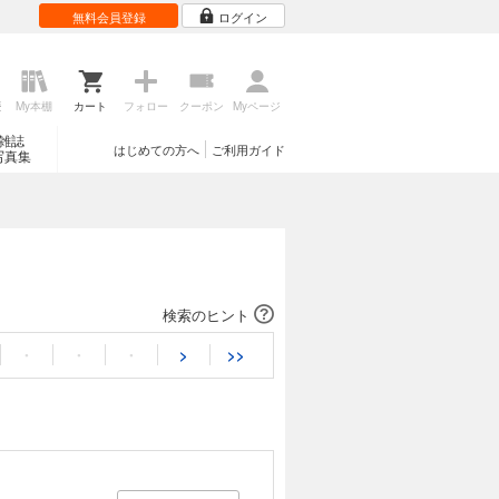
無料会員登録
ログイン
歴
My本棚
カート
フォロー
クーポン
Myページ
雑誌
はじめての方へ
ご利用ガイド
写真集
検索のヒント
・
・
・
>
>>