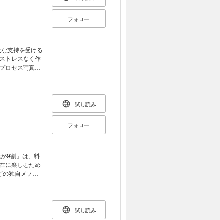
リーのオイスター
リックチキンフレ
／マーボーなす／
フォロー
ンバーグのトマ
大
／欧風チキンカレ
のトマト煮／トマ
きトマト煮／鶏
げ豚肉のみぞれ煮
ト煮／大根とソ
鶏手羽と大豆の
ストレスなく作
プチトマトとひ
開自在
プロセス写真つ
煮／いわしとな
菜の汁もの
トとえびのにん
がおきる ・鶏のか
ー／鯛のソテー
があります。
ベツのみそ炒め
春巻き ・トマ
試し読み
プ／スイートハニ
ース風サラダ／簡
フォロー
／トマトとたこ
に合うご飯2種
パゲティ／青梗
ー ・ポークソ
コンのトマトク
ォー風にゅうめん
ッツァ／白身魚の
が9割』は、料
サラダ／トマトと
在に楽しむため
レッシングがけ
 ・ハンバーグ／ピ
どの独自メソッ
え／トマトのナ
メンチカツ／サー
する力を育てま
レーコールスロ
漬け ・混ぜず
理法の効果的な
あえ／プチトマ
身とにんじんのグ
解説。これから
料理好きに贈
試し読み
い場合がありま
んご飯 ・ラタ