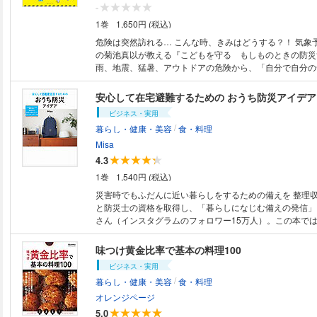
ープで目を覚まそう ・「注ぐだけスープ」で体を温める 
-
プ」で朝の栄養補給 ・市販のスープにちょい足しして食べる 【第3章
1巻
1,650円 (税込)
ライパンでパパッとカレースープ ・毎日でも食べられる
スープ ・ルウで作る、とろみカレースープ ・シーフード
危険は突然訪れる… こんな時、きみはどうする？！ 気象予報士・防災士
楽しむ 【第4章】体ポカポカ！おなかも満足のとろみスープ ・とろみでス
の菊池真以が教える『こどもを守る もしものときの防災
ープはさらにおいしくなる ・「スープかけご飯」でサラッ
雨、地震、猛暑、アウトドアの危険から、「自分で自分の
「あんかけご飯」でおなかを満たす 【第5章】パンとスープで、幸せな気
をイラストで楽しく解説。「雷しゃがみ」や「水中で足が
持ちになる ・パン入りスープでまんぷく、満足 ・クリー
処法」「クマに出会ったときには」など、もしもの時の準
安心して在宅避難するための おうち防災アイデア
満たす ・パンとポタージュは、やっぱり最高 【第6章】豚汁の具は野菜1
一冊です。 《コンテンツの紹介》 ●第１章 天気の現象編 ・災害級の大雨
ビジネス・実用
つでもなんとかなる ・野菜1つでエブリデイ豚汁！ ・豚
を降らす、やばい「雲」はコレだ！ ・家のまわりが水び
/
暮らし・健康・美容
食・料理
に広がる豚汁の楽しみ ・王道の豚汁を作ってみよう 【第7章】休日に作り
る「水の深さ」は？ ・避難所へ行くときは、大雨でも「長
たいごちそうスープ ・かたまり肉で「塩豚」を作ってみる
避難所に行けないときは、「上」を目指せ！ ・台風接近
Misa
スターになろう！ ・プロの味「チキンスープ」に挑戦 【第8章】不足しが
える「準備」リスト ・台風でいちばん「暴風が危険なエ
4.3
ちな栄養はスープでとる わかめときゅうりのさっぱりス
・トイレからゴボゴボと音がしたら、「水のう」で逆流を
1巻
1,540円 (税込)
いものとろとろスープ／さば缶と焼きねぎのスープ／オイ
水から守れ！「土のう」で玄関をブロック ・川の水が濁
トマトのスープ／押し麦とブロッコリーのミルクスープ／
の危険性あり！ ・台風・大雨の前に必ずハザードマップの
災害時でもふだんに近い暮らしをするための備えを 整理
／しらすとキャベツのスープ／煮干しと豆もやしのキムチ
で遊んでいたら「雷」が鳴った！どうする！？ ・雷から
と防災士の資格を取得し、「暮らしになじむ備えの発信」を
とサラダチキンのサンラータン／まいたけとレタスのシャ
緊急時には「雷しゃがみ」を ・家の中にいても、雷は油
さん（インスタグラムのフォロワー15万人）。この本で
／ツナと豆のクリームチャウダー／がんものコンソメスープ ※定価、
ント！？ ・竜巻発生！家の中にいれば大丈夫なの？ ・雪
ふだんとあまり変わらない暮らしをするための準備」をす
ジ表記は紙版のものです。一部記事・ 写真・付録は電子
安全な歩き方「ペンギン歩き」 ・雪道を走るとき、車に
Misaさんが実践していることを、あますところなくご紹
味つけ黄金比率で基本の料理100
合があります。
きこと ●第２章 地震編 ・帰宅中に大地震発生！「４つの危険」から逃げ
い暮らしになじむ「備え」のモノ選びから、日常的に食べ
ビジネス・実用
ろ ・海の近くで地震が起きたら、とにかく「高台」へ逃げ
の食」、在宅避難のために安全に過ごせる部屋づくり、防
/
暮らし・健康・美容
食・料理
倒、食器の散乱を防ぐ「耐震グッズ」 ・お風呂でまさか
ためにやっておきたいワークシートまでついた充実の1冊
器」で頭を守ろう ・建物に閉じ込められた！ 「3つのS
リアを諦めることなく、安全なわが家づくりに一役買うこ
オレンジページ
んで！ ・災害時の連絡に役立つ「171（ 災害用伝言ダイ
す！ 《コンテンツの紹介》 【第1章】ふだんの生活で備えたいこと ・いつ
5.0