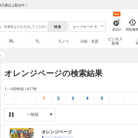
8万冊以上配信中！
Get!
セーフサーチ 中
来店pt
閲覧履
ビジネス
BL
TL
ラノベ
小説・文芸
実用
ジ
オレンジページの検索結果
1～100件目
/
417件
<<
<
1
2
3
4
5
・
・
一致順
オレンジページ