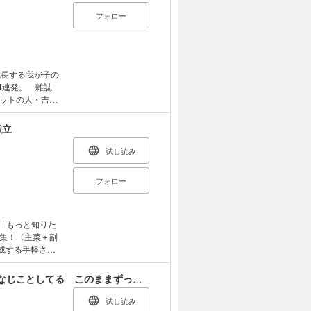
鶏つくね／中華
CHAPTER
フォロー
する風味の使い方
おひたし ・棒棒
TER 06】完成
肉とほうれん草の
プメソッド
のサラダ
TER 09】素材
レシピ ※定
成長する我が子の
録は電子版の掲載
4連発。 雑誌
ットの人・吉田
場合があります。
。
献立
試し読み
フォロー
集！〈主菜＋副
成する手軽さな
焼き＋トマトとオ
昨日も今日もおなじことしてる きっと明日もおなじことしてる このままずっと変わらないの？奈良・薬師寺のお坊さんが処方する108のことばサプリ
ナの和風サラダ
から揚げ ねぎソ
試し読み