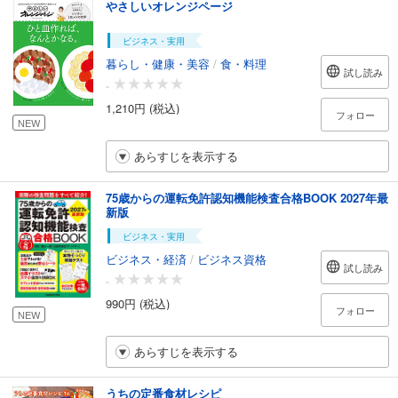
やさしいオレンジページ
ビジネス・実用
暮らし・健康・美容
/
食・料理
試し読み
-
1,210円 (税込)
フォロー
NEW
あらすじを表示する
75歳からの運転免許認知機能検査合格BOOK 2027年最
新版
ビジネス・実用
ビジネス・経済
/
ビジネス資格
試し読み
-
990円 (税込)
フォロー
NEW
あらすじを表示する
うちの定番食材レシピ