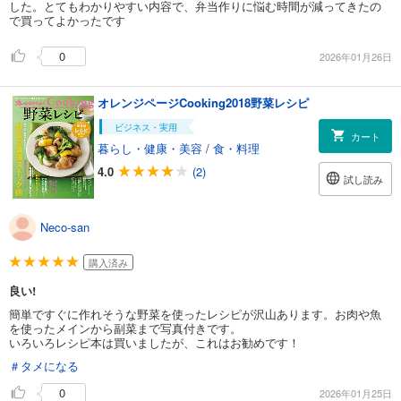
した。とてもわかりやすい内容で、弁当作りに悩む時間が減ってきたの
で買ってよかったです
0
2026年01月26日
オレンジページCooking2018野菜レシピ
ビジネス・実用
カート
暮らし・健康・美容
/
食・料理
4.0
(2)
試し読み
Neco-san
購入済み
良い!
簡単ですぐに作れそうな野菜を使ったレシピが沢山あります。お肉や魚
を使ったメインから副菜まで写真付きです。
いろいろレシピ本は買いましたが、これはお勧めです！
＃タメになる
0
2026年01月25日