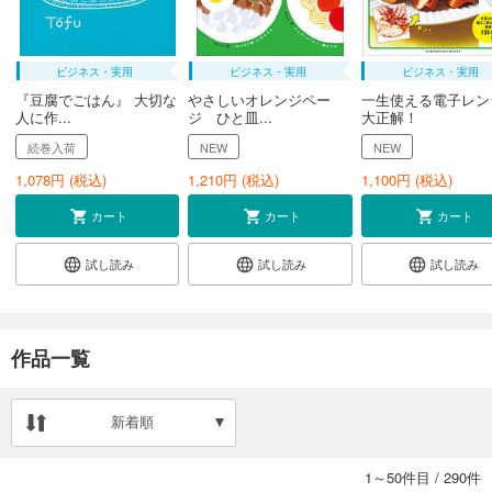
ビジネス・実用
ビジネス・実用
ビジネス・実用
『豆腐でごはん』 大切な
やさしいオレンジペー
一生使える電子レン
人に作...
ジ ひと皿...
大正解！
続巻入荷
NEW
NEW
1,078
円 (税込)
1,210
円 (税込)
1,100
円 (税込)
カート
カート
カート
試し読み
試し読み
試し読み
作品一覧
新着順
1～50件目
/
290件