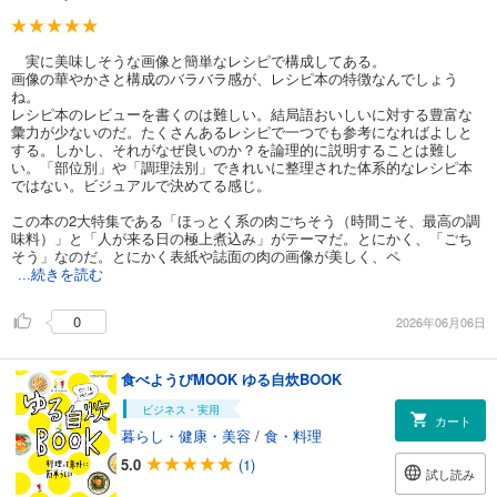
実に美味しそうな画像と簡単なレシピで構成してある。
画像の華やかさと構成のバラバラ感が、レシピ本の特徴なんでしょう
ね。
レシピ本のレビューを書くのは難しい。結局語おいしいに対する豊富な
彙力が少ないのだ。たくさんあるレシピで一つでも参考になればよしと
する。しかし、それがなぜ良いのか？を論理的に説明することは難し
い。「部位別」や「調理法別」できれいに整理された体系的なレシピ本
ではない。ビジュアルで決めてる感じ。
この本の2大特集である「ほっとく系の肉ごちそう（時間こそ、最高の調
味料）」と「人が来る日の極上煮込み」がテーマだ。とにかく、「ごち
そう」なのだ。とにかく表紙や誌面の肉の画像が美しく、ペ
...続きを読む
0
2026年06月06日
食べようびMOOK ゆる自炊BOOK
ビジネス・実用
カート
暮らし・健康・美容
/
食・料理
5.0
(1)
試し読み