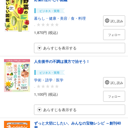
ビジネス・実用
暮らし・健康・美容
/
食・料理
試し読み
-
1,870円 (税込)
フォロー
あらすじを表示する
人生後半の不調は漢方で治そう！
ビジネス・実用
学術・語学
/
医学
試し読み
-
1,100円 (税込)
フォロー
あらすじを表示する
ずっと大切にしたい、みんなの宝物レシピ ～創刊40
周...