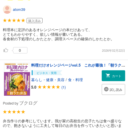
atom39
購入済み
料理本に定評のあるオレンジページの本だけあって、
とてもわかりやすく、欲しい情報が書いてある。
各食材の下処理のしかたとか、調理スペースの確保のしかたとか。
0
2026年02月22日
料理だけオレンジページvol.5 これが最強！「朝ラク」弁当
ビジネス・実用
カート
暮らし・健康・美容
/
食・料理
5.0
(1)
試し読み
ブクログ
Posted by
弁当作りの参考にしています。我が家の高校生の息子たちは食べ盛りな
ので、飽きないように工夫して毎日のお弁当を作っていきたいと思いま