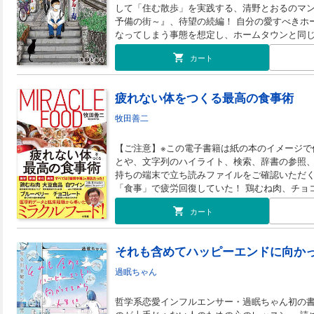
して「住む散歩」を実践する、清野とおるのマ
予備の街～』、待望の続編！ 自分の愛すべきホームタウン＝赤羽にある日突然住めなく
なってしまう事態を想定し、ホームタウンと同
探す旅を続ける。 今回訪れたのは十二社（西新宿４丁目）、高津（川崎市）、溝の口
カート
（川崎市）。 さらに、京王プラザホテル閉館後
ウンのよさを再確認するべく赤羽のビジネスホ
ない濃厚なラインナップでお届けします。加え
疲れない体をつくる最高の食事術
ル」といった、街での運気が爆上がりする「清野流1
「ＵＯＭＯ」に掲載された、大阪と出雲が舞台
牧田善二
［目次］ 第８話 十二社 第９話 続・多摩セン
ペアタ運 第11話 スペアタウン ～押切蓮介氏の場
【ご注意】※この電子書籍は紙の本のイメージで
愛でようホームタウン～ とくべつ読切１ ゆけ
とや、文字列のハイライト、検索、辞書の参照
つ読切２ 二礼!!四拍手!!一礼！二泊!!三日!! 出
持ちの端末で立ち読みファイルをご確認いただくことをお
「食事」で疲労回復していた！ 鶏むね肉、チョコレート、ブルーベリー、大豆食品…。
TVで話題の名医が最新データや臨床経験に基づ
カート
最新調査では日本人の約８割が「疲れている」と
原因は複雑ですが、疲れ知らずの名医は「最大の
為に思い当たるフシはありませんか？ ●疲れたときは「甘い物」で回復 ●栄養ドリンクで
気合いを入れる ●缶コーヒーや炭酸飲料で一服 
スポーツドリンクを愛飲 …… 実は、これらも慢性疲労の要因。 しかも、疲れやすい人は
過眠ちゃん
太りやすく、老化も早く、大病も患いやすい…。
す！ 名医が実践する「医学的に正しい食事術」は、簡単かつお金がかからない方法ばか
哲学系恋愛インフルエンサー・過眠ちゃん初の書
り。 ●丼ものより「定食」を選ぶ ●「旬の食材」を食べる ●調理法は｢蒸す・茹でる｣ ●