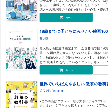
のが上手じゃない人のための心のレッスン。 読
「晩酌」をしながら楽しむ ●加工食品より「伝統食」 …… 医食同源！
きる。 ・復縁したいなら〇〇〇をしてみて ・「くれくれマインド」は恋人を遠ざける ・
疲労回復！ 名医が教える「最高の食事術」を取
恋人への無意識の「条件付け」はやめる ・愛の
の体を手に入れましょう！ （底本 
者」ではないと気づこう ・自分の傷だけを過大
カート
「自己否定」
18歳までに子どもにみせたい映画100
有坂塁
無人島から国立博物館まで、 全国各地で数々の
選！ ＼駆け足で大人になっていく君に贈る100の映画／ 蓄積された膨大な映画データ
と、独自のセンスで作品をセレクトし、 全国の
どで 映画上映を行っているユニット、キノ・イグルー。 幼い頃からYouTu
サブスクリプションサービスを通じて 新旧問わ
カート
えている今、代表の有坂塁のもとには 「子ども
あるの？」 という問い合わせや上映依頼が急増中です。 本書では、学校
ないことも大切な歴史や文化もすべて詰まってい
世界でいちばんやさしい 教養の教科
沿って100作品を厳選。 セレクトするだけに
介し、 それぞれの作品の先に待っている”映画体験”までを
/
児玉克順
fancomi
ると合計300作品を掲載し、 ひとつとして同じ
との素晴らしさを1冊に凝縮！ 親子で楽しめる、決
※この商品はタブレットなど大きいディスプレイ
セレクトテーマ＞ ※一部 ●子どもたちだけの冒険
す。また、文字だけを拡大することや、文字列
だけのヒーロー／ヒロイン ●落ち込んだとき／上