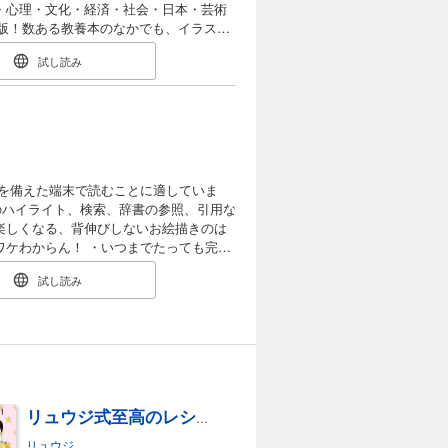
画に音がなかったとき ●学校では教えてく
版！数ある教養本のなかでも、イラスト
のままでいい ●かっこいい先輩 ●友達は
すいイラストで「楽しく教養を身につけた
で一番映画を
試し読み
文化」 など
を備えた端末で読むことに適していま
のハイライト、検索、辞書の参照、引用な
ワケわからん！ ・いつまでたっても完成
なってきた……。 「楽しそう」
試し読み
ストが「苦痛」になる。もしそんな経験が
」だからかもしれません。 本書では徹
ストの描き方を紹介します。 大事なル
奮したシーンを共有できます！ ・日常の
さをみんなに伝えることができます！ イ
しいお絵描きライフをはじめてみませんか
ライラストが描けるようになりたい方 ・
リュウジ式至高のレシピ３ 人生でいちばん美味しい！基本の料理100
─LESSON 1 どんな描き方を覚えれば
リュウジ