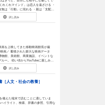
めばきっと、自分にも相手にも優しくで
食べて、飲んで、
り入れ、太らず、老けずに、疲れ知らず
有無は「行動」に現れる ・親は「支配
２０２４年６月発売作品）
視しない ・他人に憧れて真似をするのは
試し読み
映画を上映してきた移動映画館長が厳
博物館、美術館、商業施設、イベントな
beに親しみ、
ずさまざまな映画に触れられる機会が増
試し読み
に何を観せたらいい？」「どんな作品が
では教えてくれ
る映画を 有坂塁がさまざまなテーマに
書［人文・社会の教養］
留まらず、有坂ならでは視点で見どころを紹
詳しく解説。 関連作を合わせ
ではない映画の魅力と それを体験するこ
定版映画ガイドブックです。 ＜作品
を備えた端末で読むことに適していま
 ●学校をズル休みした日に観る映画 ●僕
のハイライト、検索、辞書の参照、引用な
手くいかないとき ●ドキュメンタリー映