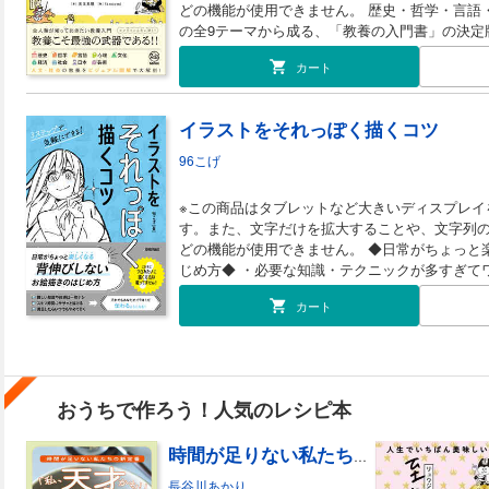
どの機能が使用できません。 歴史・哲学・言語・心理・文化・経済・社会・日本・芸術
画も観てみよう ●こんな職業もアリかも!? ●映
の全9テーマから成る、「教養の入門書」の決定
れないこと ●父の大きな愛／母の深い愛 ●君は君
図解の量は群を抜いており、ポップで親しみや
大事にしろよ ●大人ってサイコー！ ●さあ、旅に出よう ＜コラム＞ 「日本
カート
い」という人におすすめ！
観ていない19歳」 「映画パンフレット、という
イラストをそれっぽく描くコツ
96こげ
※この商品はタブレットなど大きいディスプレイ
す。また、文字だけを拡大することや、文字列
どの機能が使用できません。 ◆日常がちょっと楽しくなる、背伸びしないお絵描きのは
じめ方◆ ・必要な知識・テクニックが多すぎて
しなくて疲れ果てました。 ・自分のヘタさに恥ずかしく
カート
だからはじめたはずなのに、いつの間にかイラ
あるとすれば、それはあなたが「高望みしすぎ
底的にハードルを下げた、「最低限伝わる」イラ
ールは1つだけ。これだけで、 ・感動した、興
ハプニングをSNSで発信できます！ ・推しの尊
おうちで作ろう！人気のレシピ本
ラストを「それっぽく」描くコツを知って、楽
■こんな方におすすめ ・「ちょっとした」キャ
イラストを「楽しく」はじめてみたい方 ■目次 はじめに イラストを描きたいあなたへ P
時間が足りない私たちの新定番 「私、天才かも！」レシピ
ART 1 イラストが楽しめる描き方の「きほん」 ─
長谷川あかり