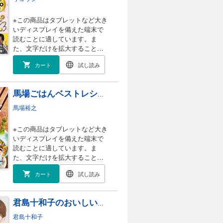
？ ──COLUMN 1 「とりあえずやってみ
っぽく描くコツ ──LESSON 3 顔がそれ
※この商品はタブレットなど大き
描けない！ ──LESSON 5 複雑な髪型が
いディスプレイを備えた端末で
できると次のステップに進みたくなる PART
読むことに適しています。ま
身体がそれっぽく描けない！ ──LESSON
た、文字だけを拡大すること
がそれっぽく描けない！ ──COLUMN 3 上
や、文字列のハイライト、検
T 4 全身をそれっぽく描くコツ ──LE
カート
試し読み
索、辞書の参照、引用などの機
N 10 全身がそれっぽく描けない！ ──CO
能が使用できません。 ぜったい
と PART 5 ちょっと背伸びした描き方の
に、裏切らない。 リュウジ@料
ぽく描けない！ ──LESSON 12 両手で持
馬場ごはんベストレシピ ロバート馬場のばばっと作れて一生うまい！
理のおにいさんの一番売れてる
3 表情がそれっぽく描けない！ ──COLU
レシピ本シリーズ！ 料理レシピ
馬場裕之
 もっと描きたくなったあなたへ おまけ そ
本大賞 in Japan 大賞受賞作、待
望の第３弾！ ・著書150万部突
きたいという人を応援するため、徹底的に
※この商品はタブレットなど大き
破！ ・SNS総フォロワー1000万
BOXで解説している。X：@xfoxyfox
いディスプレイを備えた端末で
人突破！ ・YouTube総再生回数
読むことに適しています。ま
12億回突破！ YOUTUBE未公開
た、文字だけを拡大すること
レシピが、40品！（2025年1月
や、文字列のハイライト、検
時点） なんと、１巻～３巻まで
カート
試し読み
索、辞書の参照、引用などの機
を１つにまとめた索引つき！ ３
能が使用できません。 料理芸人
作合計で基本の料理を300品掲
として各メディアで活躍するロ
載。こんだけ作れれば、間違い
君島十和子のおいしい美容「腸活レシピ」
バート馬場ちゃんのYouTubeチ
なく「料理上手」って言ってい
ャンネル「ばばっと！馬場ごは
君島十和子
い！ 【至高のレシピって、どん