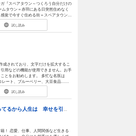
ンガ『スペアタウン～つくろう自分だけの
じ感覚で今すぐ住める街＝スペアタウンを
試し読み
の多摩センターに再訪。そしてホームタ
テルに宿泊するなど、１巻に勝るとも劣ら
て、「電車内で勘を養う」「ホテルにコビ
2の街歩き秘術」を大公開。 雑誌
の特別読切マンガも収録しています。
ター 第10話 上げまくりまくろう！ ス
合～ 第12話 溝の口 第13話 赤羽 ～
作成されており、文字だけを拡大するこ
むれ！サ湯リスト（～大阪編～） とくべ
、引用などの機能が使用できません。お手
雲の旅 あとがき
勧めします。 多忙な名医は
き、６つの「ミラクルフード」を紹介！
試し読み
回答。 疲労はもはや「国民病」です！
問題は食事」と指摘。 以下のような行
それも含めてハッピーエンドに向かってるから人生は 幸せを引き寄せるメンタルの処方箋
●無料の大盛りライスをがっつり ●夏場は
 疲労を放置すれば、寿命が縮まるので
籍！ 恋愛、仕事、人間関係など生きる