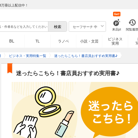
8万冊以上配信中！
Get!
セーフサーチ 中
来店pt
閲覧履
ビジネス
BL
TL
ラノベ
小説・文芸
実用
用
ビジネス・実用特集一覧
迷ったらこちら！書店員おすすめ実用書♪
迷ったらこちら！書店員おすすめ実用書♪