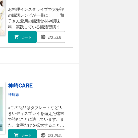
ん」初のレシピ本！ 100万回以
なレシピ?】 1.普段の料理がも
上再生された大バズリ動画多数
のすごいアイデアで至高の料理
お料理インスタライブで大好評
の大人気チャンネルから厳選し
に進化する! →工程もめちゃくち
の腸活レシピが一冊に！ 十和
たレシピを紹介。どれもばばっ
ゃ丁寧に載せたのでレシピ通り
子さん愛用の腸活食材や調味
と作れて一生うまい！
に作ってください。 2.ウラ技満
料、実践している腸活習慣まで
載で、「おいしい!」への最短距
公開します 美容家として、自身
カート
試し読み
離を突破します →ウマいもの作
がプロデュースするスキンケア
るために本当に必要なことしか
ブランドFTCの「顔」として理
書いてません。 3.つまりこの本
想の美を追求する十和子さん。
は、ウマさと効率が両立した
10年ほど前、体の中からキレイ
「人生のお供」 →台所に立つ人
になることの必要性を実感する
にこそやさしくありたい。そう
なかで「腸活」に出合い、その
思って書きました。 【たとえ
魅力をInstagramなどを通して発
ば、どんな料理が載ってるの?】
信してきました。 月イチで行っ
神崎CARE
・アジのように開け。さすれば
ているクッキングライブでは
究極のザクプリ「至高のエビフ
「腸活レシピ」をリアルに調理
神崎恵
ライ」 ・湯煎でも炊飯器でもな
する様子を配信。 これが大好評
く、レンジが正解でした「至高
で、レシピ本でまとめて読みた
※この商品はタブレットなど大
のローストビーフ」 ・あの韓国
いという声が続々届き、本書に
きいディスプレイを備えた端末
の調味料が日常を変える「至高
実を結びました。 レシピに加え
で読むことに適しています。ま
のコンソメスープ」 ・殻をむき
て、十和子さんが愛用している
た、文字だけを拡大すること
やすいゆで方も教えます「至高
腸活食材や調味料などもしっか
や、文字列のハイライト、検
のゆで卵」 ・魔法の粉を混ぜ込
りご紹介。 腸活の効果を上げる
カート
試し読み
索、辞書の参照、引用などの機
む。すると香りが全然ちがう
生活習慣も公開します。 君島 十