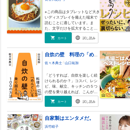
いいの？ ──LESSON 2 どんな風に描けばいいの
よう」がステップアップの秘訣 PART 2 顔をそれ
※この商品はタブレットなど大き
っぽく描けない！ ──LESSON 4 髪がそれっぽく
いディスプレイを備えた端末で
それっぽく描けない！ ──COLUMN 2 クリア
読むことに適しています。ま
3 上半身をそれっぽく描くコツ ──LESSON 6 
た、文字だけを拡大すること
7 腕がそれっぽく描けない！ ──LESSON 8 手
や、文字列のハイライト、検
半身が描けるとキャラクターを動かしたくなる PAR
カート
試し読み
索、辞書の参照、引用などの機
SSON 9 脚がそれっぽく描けない！ ──LESSO
能が使用できません。 料理がし
LUMN 4 楽しさを維持するコツは楽を意識するこ
たくても時間がない！ 料理し
コツ ──LESSON 11 モノを持つポーズがそれっ
自炊の壁 料理の「めんどい」を乗り越える１００の方法
たいけど得意じゃないからちょ
つポーズがそれっぽく描けない！ ──LESSON 1
っと面倒……そんな忙しく働く
/
佐々木典士
山口祐加
MN 5 続けるほど自分の個性がわかる おわりに
ひとへ。 せっかく作るなら
れっぽい目の描き方 ■著者プロフィール 96こげ：イラストの描き方の解説が「わかりや
「私、天才かも！」と思えるレ
すい」とバズった人。イラストを「楽しく」描
「どうすれば、自炊を楽しく続
シピで気持ちも満足したい。そ
ハードルを下げた「それっぽい」描き方をX やFAN
けられるのか？」コスパ、レシ
こで、料理上手な気分になれる
FANBOX：https://xfoxyfox.fanbox.cc/
ピ、味、献立、キッチンの５つ
レシピがすごいと人気の料理
の壁を乗り越えれば、こんがら
家・長谷川あかりさんが、「料
がった料理の当たり前が消え
理に対するハードルを下げてほ
カート
試し読み
る！ 料理がもっと自由にな
しい」とお悩みを解決するレシ
る！ 料理入門中のミニマリス
ピを集めました。 ・へとへと限
トと、ゆるすぎる自炊料理家が
界な夜でも作る気になる一品
自家製はエンタメだ。
１００のテーマで「壁」を解き
は？ ・一人の夜ごはんはスープ
明かす、一生モノの“自炊”啓発
浜竹睦子
でいい、スープがいい ・これな