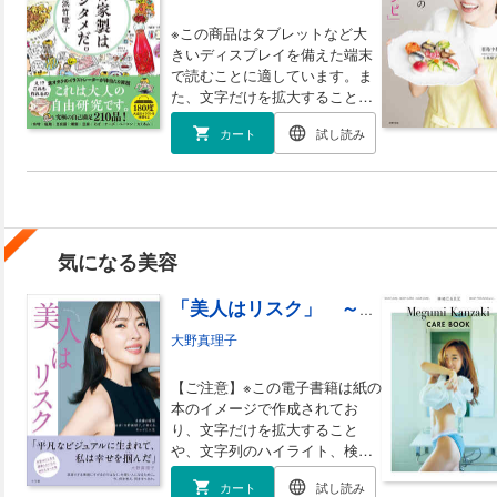
書。
ら続けられる”20分 のっけ弁”の
すすめ ・サラダがいつもワンパ
※この商品はタブレットなど大
ターンになってしまう ・「絶
きいディスプレイを備えた端末
対、失敗しないので」レシピが
で読むことに適しています。ま
ほしい ・ホムパも安心。ぶっつ
た、文字だけを拡大すること
けＯＫごちそうは？ ・おいしい
や、文字列のハイライト、検
カート
試し読み
節約レシピが知りたい ……ほ
索、辞書の参照、引用などの機
か 作ってみたら「私、天才か
能が使用できません。 祝！料
も！」と思わず感動する、あた
理レシピ本大賞 第12回【プロ
らしいレシピ集です。 「かけた
の選んだレシピ賞】を受賞しま
手間以上のおいしさに驚くは
した！！ これは大人の自由研
ず！ これでいい！ これがい
究です。 ＼＼自家製の沼へ導
気になる美容
い。 簡単・気楽・都合のいい私
く！エンタメレシピ／／ この
のレシピが あなたの定番となり
本は、「買うのが当たり前」と
ますように」（長谷川あかり）
思っていた食品あれこれが、
「美人はリスク」 ～＃皮膚の変態「美容家・大野真理子」と考える、キレイと人生～
※この商品は紙の書籍のページを
おうちで作れてしまう本です。
大野真理子
画像にした電子書籍です。文字
なんでも自分で作ってみたくな
だけを拡大することはできませ
っちゃう 食オタクのイラスト
【ご注意】※この電子書籍は紙の
んので、タブレットサイズの端
レーターが体当たり実践！ 味
本のイメージで作成されてお
末での閲読を推奨します。ま
噌や梅など自家製の定番から
り、文字だけを拡大すること
た、文字列のハイライトや検
「え！これも家で作れるの？」
や、文字列のハイライト、検
索、辞書の参照、引用などの機
という驚きのものまで、 全210
索、辞書の参照、引用などの機
能も使用できません。
品をどーんとご紹介。 さら
カート
試し読み
能が使用できません。お手持ち
に、 各ジャンルの食のプロフ