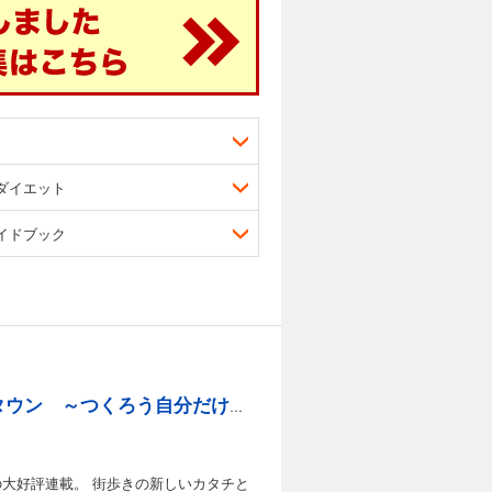
ダイエット
イドブック
【電子限定カラー写真収録】スペアタウン ～つくろう自分だけの予備の街～ ２
大好評連載。 街歩きの新しいカタチと