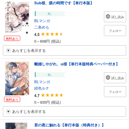
Sub様、躾の時間です【単行本版】
BL
試し読み
BLマンガ
二条めも
フォロー
4.5
無料あり
0～608円 (税込)
あらすじを表示する
離婚しやがれ、α様【単行本版特典ペーパー付き】
BL
試し読み
BLマンガ
紺色ルナ
フォロー
4.7
無料あり
0～935円 (税込)
あらすじを表示する
君の夜に触れる【単行本版（特典付き）】