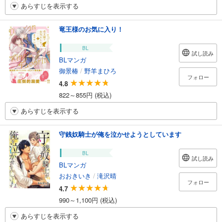
あらすじを表示する
竜王様のお気に入り！
BL
試し読み
BLマンガ
御景椿
/
野羊まひろ
フォロー
4.8
822～855円 (税込)
あらすじを表示する
守銭奴騎士が俺を泣かせようとしています
BL
試し読み
BLマンガ
おおきいき
/
滝沢晴
フォロー
4.7
990～1,100円 (税込)
あらすじを表示する