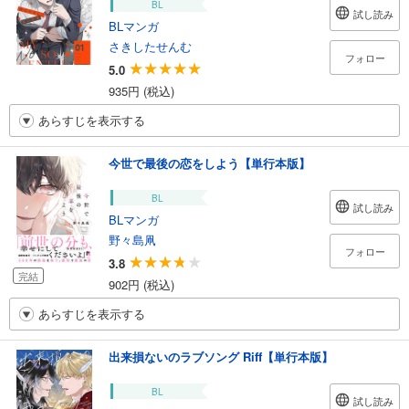
BL
試し読み
BLマンガ
さきしたせんむ
フォロー
5.0
935円 (税込)
あらすじを表示する
今世で最後の恋をしよう【単行本版】
BL
試し読み
BLマンガ
野々島凧
フォロー
3.8
完結
902円 (税込)
あらすじを表示する
出来損ないのラブソング Riff【単行本版】
BL
試し読み