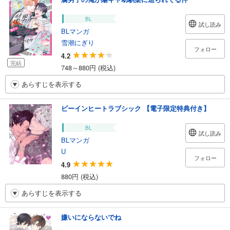
BL
試し読み
BLマンガ
雪潮にぎり
フォロー
4.2
完結
748～880円 (税込)
あらすじを表示する
ビーインヒートラブシック 【電子限定特典付き】
BL
試し読み
BLマンガ
U
フォロー
4.9
880円 (税込)
あらすじを表示する
嫌いにならないでね