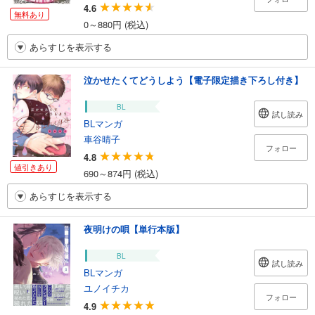
4.6
無料あり
0～880円 (税込)
あらすじを表示する
泣かせたくてどうしよう【電子限定描き下ろし付き】
BL
試し読み
BLマンガ
車谷晴子
フォロー
4.8
値引きあり
690～874円 (税込)
あらすじを表示する
夜明けの唄【単行本版】
BL
試し読み
BLマンガ
ユノイチカ
フォロー
4.9