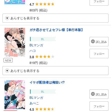
フォロー
4.7
803円 (税込)
あらすじを表示する
ガチ恋させてよセフレ様【単行本版】
BL
試し読み
BLマンガ
ハコ
フォロー
3.8
NEW
819円 (税込)
あらすじを表示する
イケボ配信者は俺狙い!?
BL
試し読み
BLマンガ
あぺこ
フォロー
4.5