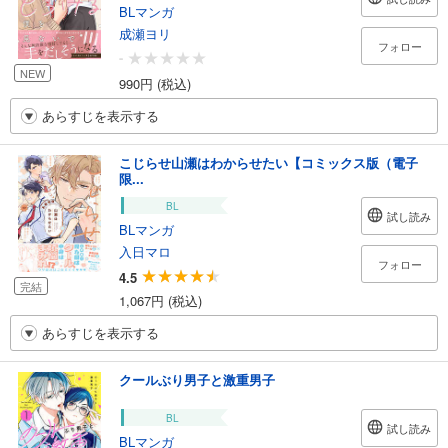
BLマンガ
成瀬ヨリ
フォロー
-
NEW
990円 (税込)
あらすじを表示する
こじらせ山瀬はわからせたい【コミックス版（電子
限...
BL
試し読み
BLマンガ
入日マロ
フォロー
4.5
完結
1,067円 (税込)
あらすじを表示する
クールぶり男子と激重男子
BL
試し読み
BLマンガ