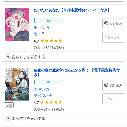
たべたいあなた【単行本版特典ペーパー付き】
BL
試し読み
BLマンガ
七ノ日
フォロー
4.7
748～858円 (税込)
あらすじを表示する
秘密の森の魔術師はのどかを願う 【電子限定特典付
き】
BL
試し読み
BLマンガ
蔓沢つた子
フォロー
4.7
完結
836～847円 (税込)
あらすじを表示する