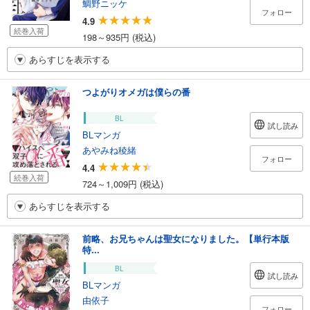
鯛野ニッケ
フォロー
4.9
続巻入荷
198～935円 (税込)
あらすじを表示する
つよがりオメガは僕らの番
BL
試し読み
BLマンガ
あやみね稜緒
フォロー
4.4
続巻入荷
724～1,009円 (税込)
あらすじを表示する
前略、お兄ちゃんは聖女になりました。【単行本版
特...
BL
試し読み
BLマンガ
由依子
フォロー