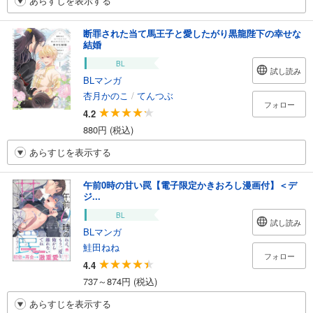
あらすじを表示する
断罪された当て馬王子と愛したがり黒龍陛下の幸せな
結婚
BL
試し読み
BLマンガ
杏月かのこ
/
てんつぶ
フォロー
4.2
880円 (税込)
あらすじを表示する
午前0時の甘い罠【電子限定かきおろし漫画付】＜デ
ジ...
BL
試し読み
BLマンガ
鮭田ねね
フォロー
4.4
737～874円 (税込)
あらすじを表示する