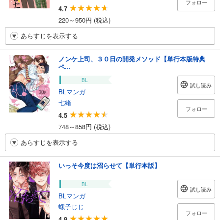
フォロー
4.7
220～950円 (税込)
あらすじを表示する
ノンケ上司、３０日の開発メソッド【単行本版特典
ペ...
BL
試し読み
BLマンガ
七緒
フォロー
4.5
748～858円 (税込)
あらすじを表示する
いっそ今度は沼らせて【単行本版】
BL
試し読み
BLマンガ
螺子じじ
フォロー
4.9