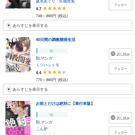
森永あぐり
/
矢城慧兎
フォロー
4.7
748～880円 (税込)
あらすじを表示する
40日間の調教開発生活
BL
試し読み
BLマンガ
ミツハシトモ
フォロー
4.4
770～880円 (税込)
あらすじを表示する
お前とだけは絶対に【単行本版】
BL
試し読み
BLマンガ
こん炉
フォロー