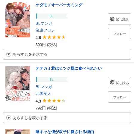
ケダモノオーバーカミング
BL
試し読み
BLマンガ
泣虫ツヨシ
フォロー
4.6
803円 (税込)
あらすじを表示する
オオカミ君はヒツジ様に食べられたい
BL
試し読み
BLマンガ
北国良人
フォロー
4.3
792円 (税込)
あらすじを表示する
陰キャな僕が双子に愛される理由