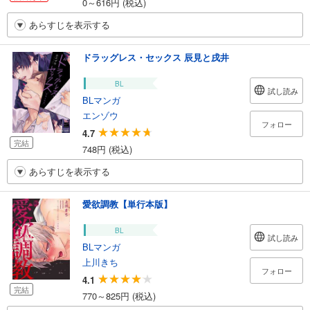
0～616円 (税込)
あらすじを表示する
ドラッグレス・セックス 辰見と戌井
BL
試し読み
BLマンガ
エンゾウ
フォロー
4.7
完結
748円 (税込)
あらすじを表示する
愛欲調教【単行本版】
BL
試し読み
BLマンガ
上川きち
フォロー
4.1
完結
770～825円 (税込)