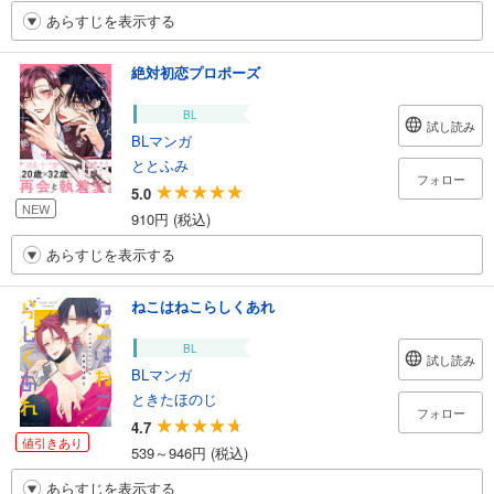
あらすじを表示する
絶対初恋プロポーズ
BL
試し読み
BLマンガ
ととふみ
フォロー
5.0
NEW
910円 (税込)
あらすじを表示する
ねこはねこらしくあれ
BL
試し読み
BLマンガ
ときたほのじ
フォロー
4.7
値引きあり
539～946円 (税込)
あらすじを表示する