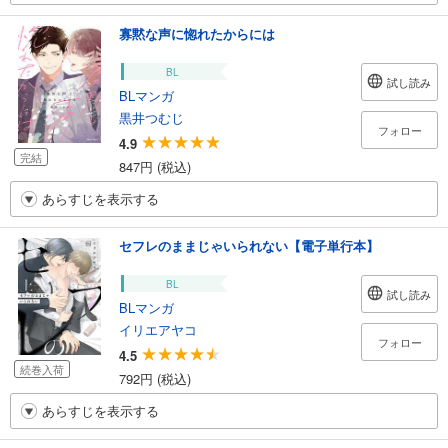
寡黙な声に惚れたからには
BL
試し読み
BLマンガ
黒井つむじ
フォロー
4.9
完結
847円 (税込)
あらすじを表示する
セフレのままじゃいられない【電子単行本】
BL
試し読み
BLマンガ
イリエアヤコ
フォロー
4.5
続巻入荷
792円 (税込)
あらすじを表示する