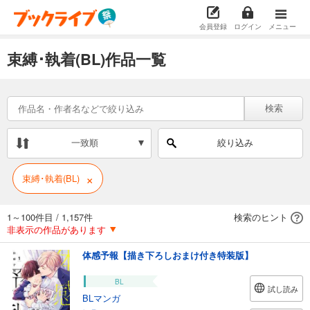
会員登録
ログイン
メニュー
束縛･執着(BL)作品一覧
検索
一致順
絞り込み
×
束縛･執着(BL)
1～100件目
/
1,157件
検索のヒント
非表示の作品があります
体感予報【描き下ろしおまけ付き特装版】
BL
試し読み
BLマンガ