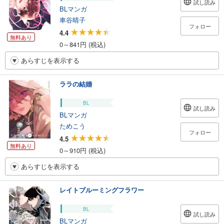
試し読み
BLマンガ
車谷晴子
フォロー
4.4
無料あり
0～841円 (税込)
あらすじを表示する
ララの結婚
BL
試し読み
BLマンガ
ためこう
フォロー
4.5
無料あり
0～910円 (税込)
あらすじを表示する
レイトブルーミングフラワー
BL
試し読み
BLマンガ