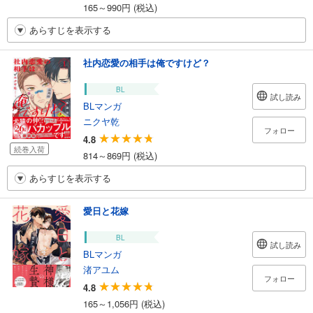
165～990円 (税込)
あらすじを表示する
社内恋愛の相手は俺ですけど？
BL
試し読み
BLマンガ
ニクヤ乾
フォロー
4.8
続巻入荷
814～869円 (税込)
あらすじを表示する
愛日と花嫁
BL
試し読み
BLマンガ
渚アユム
フォロー
4.8
165～1,056円 (税込)