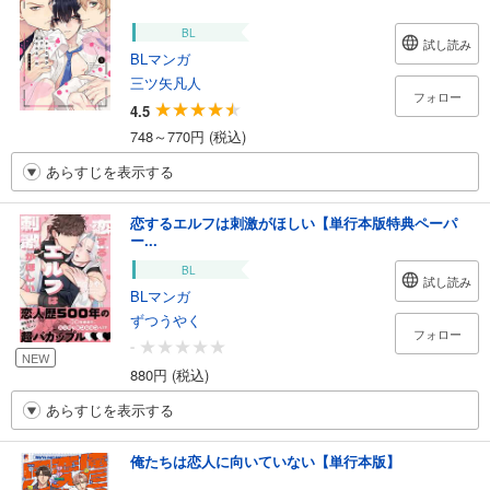
BL
試し読み
BLマンガ
三ツ矢凡人
フォロー
4.5
748～770円 (税込)
あらすじを表示する
恋するエルフは刺激がほしい【単行本版特典ペーパ
ー...
BL
試し読み
BLマンガ
ずつうやく
フォロー
-
NEW
880円 (税込)
あらすじを表示する
俺たちは恋人に向いていない【単行本版】