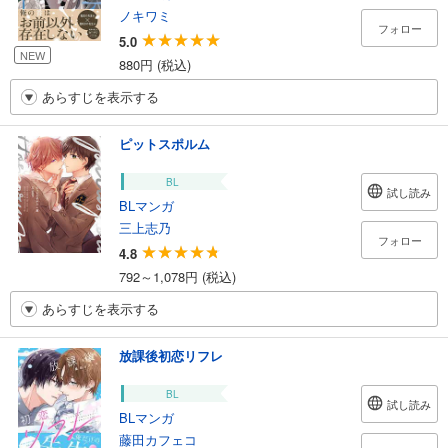
ノキワミ
フォロー
5.0
NEW
880円 (税込)
あらすじを表示する
ピットスポルム
BL
試し読み
BLマンガ
三上志乃
フォロー
4.8
792～1,078円 (税込)
あらすじを表示する
放課後初恋リフレ
BL
試し読み
BLマンガ
藤田カフェコ