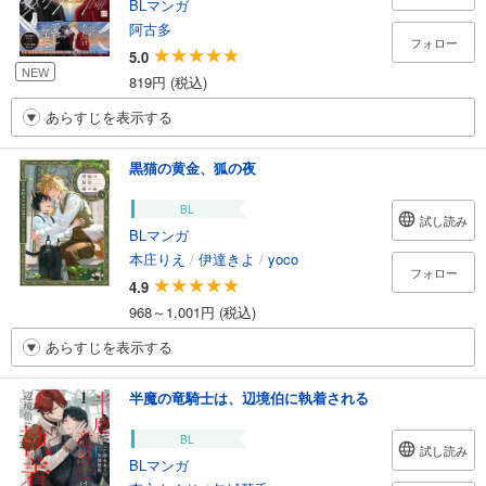
BLマンガ
阿古多
フォロー
5.0
NEW
819円 (税込)
あらすじを表示する
黒猫の黄金、狐の夜
BL
試し読み
BLマンガ
本庄りえ
/
伊達きよ
/
yoco
フォロー
4.9
968～1,001円 (税込)
あらすじを表示する
半魔の竜騎士は、辺境伯に執着される
BL
試し読み
BLマンガ