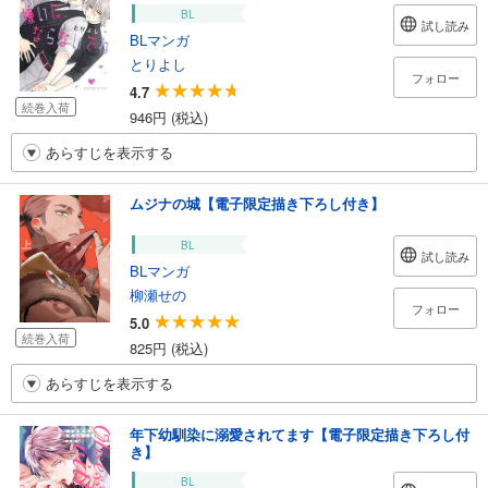
BL
試し読み
BLマンガ
とりよし
フォロー
4.7
続巻入荷
946円 (税込)
あらすじを表示する
ムジナの城【電子限定描き下ろし付き】
BL
試し読み
BLマンガ
柳瀬せの
フォロー
5.0
続巻入荷
825円 (税込)
あらすじを表示する
年下幼馴染に溺愛されてます【電子限定描き下ろし付
き】
BL