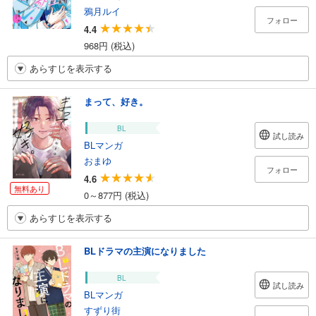
鴉月ルイ
フォロー
4.4
968円 (税込)
あらすじを表示する
まって、好き。
BL
試し読み
BLマンガ
おまゆ
フォロー
4.6
無料あり
0～877円 (税込)
あらすじを表示する
BLドラマの主演になりました
BL
試し読み
BLマンガ
すずり街