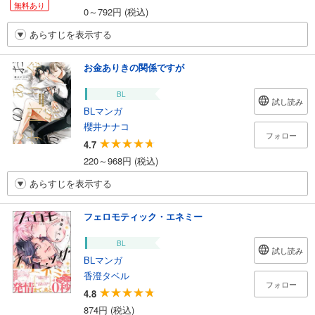
無料あり
0～792円 (税込)
あらすじを表示する
お金ありきの関係ですが
BL
試し読み
BLマンガ
櫻井ナナコ
フォロー
4.7
220～968円 (税込)
あらすじを表示する
フェロモティック・エネミー
BL
試し読み
BLマンガ
香澄タベル
フォロー
4.8
874円 (税込)