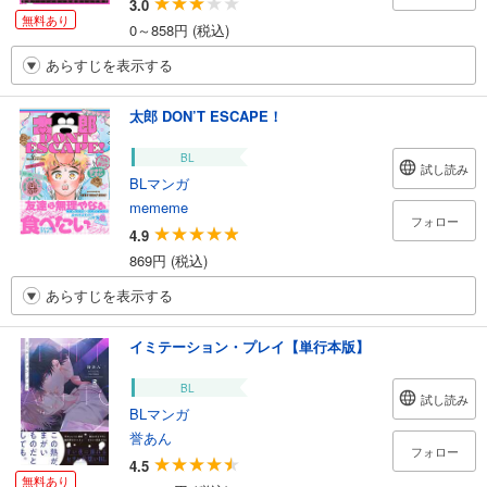
3.0
無料あり
0～858円 (税込)
あらすじを表示する
太郎 DON’T ESCAPE！
BL
試し読み
BLマンガ
mememe
フォロー
4.9
869円 (税込)
あらすじを表示する
イミテーション・プレイ【単行本版】
BL
試し読み
BLマンガ
誉あん
フォロー
4.5
無料あり