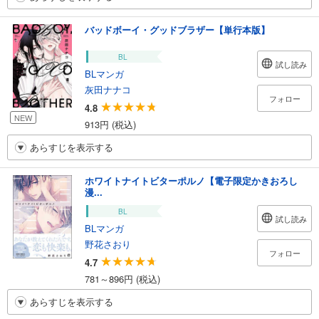
バッドボーイ・グッドブラザー【単行本版】
BL
試し読み
BLマンガ
灰田ナナコ
フォロー
4.8
NEW
913円 (税込)
あらすじを表示する
ホワイトナイトビターポルノ【電子限定かきおろし
漫...
BL
試し読み
BLマンガ
野花さおり
フォロー
4.7
781～896円 (税込)
あらすじを表示する