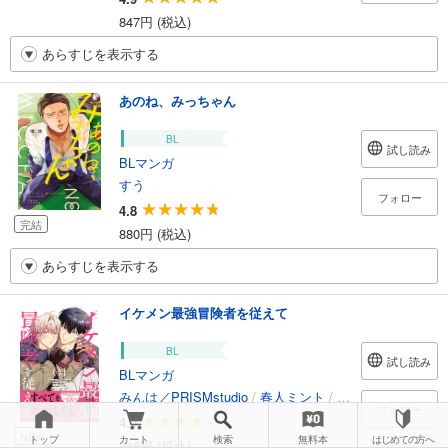
847円 (税込)
あらすじを表示する
あのね、みっちゃん
BL
試し読み
BLマンガ
すう
フォロー
4.8
完結
880円 (税込)
あらすじを表示する
イケメン最強冒険者を従えて
BL
試し読み
BLマンガ
みんは／PRISMstudio
/
春人ミント
/
むぎごはん
/
しお
フォロー
4.0
NEW
トップ
カート
検索
無料本
はじめての方へ
946円 (税込)