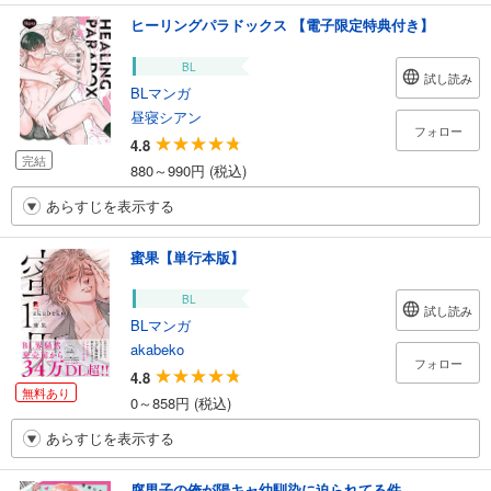
ヒーリングパラドックス 【電子限定特典付き】
BL
試し読み
BLマンガ
昼寝シアン
フォロー
4.8
完結
880～990円 (税込)
あらすじを表示する
蜜果【単行本版】
BL
試し読み
BLマンガ
akabeko
フォロー
4.8
無料あり
0～858円 (税込)
あらすじを表示する
腐男子の俺が陽キャ幼馴染に迫られてる件