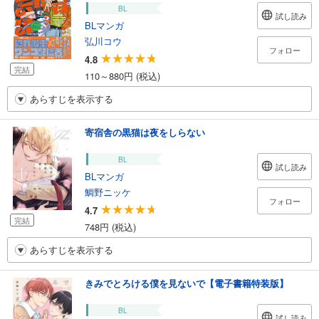
BL
試し読み
BLマンガ
弘川コウ
フォロー
4.8
完結
110～880円 (税込)
あらすじを表示する
寄宿舎の黒猫は夜をしらない
BL
試し読み
BLマンガ
鯛野ニッケ
フォロー
4.7
完結
748円 (税込)
あらすじを表示する
きみでとろける僕を見ないで【電子書籍特装版】
BL
試し読み