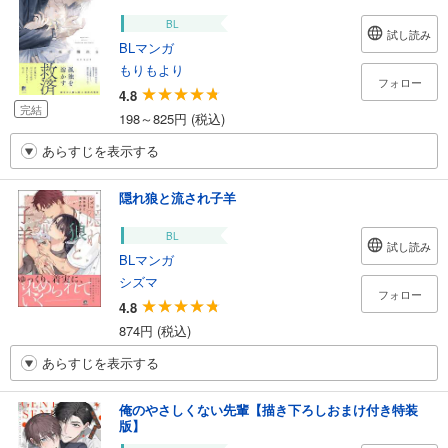
BL
試し読み
BLマンガ
もりもより
フォロー
4.8
完結
198～825円 (税込)
あらすじを表示する
隠れ狼と流され子羊
BL
試し読み
BLマンガ
シズマ
フォロー
4.8
874円 (税込)
あらすじを表示する
俺のやさしくない先輩【描き下ろしおまけ付き特装
版】