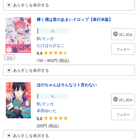
あらすじを表示する
輝く僕は君のあまいドロップ【単行本版】
BL
試し読み
BLマンガ
たけはらひなこ
フォロー
4.4
完結
132～902円 (税込)
あらすじを表示する
ほのちゃんはそんなコト言わない
BL
試し読み
BLマンガ
本田ゆいた
フォロー
5.0
220円 (税込)
あらすじを表示する