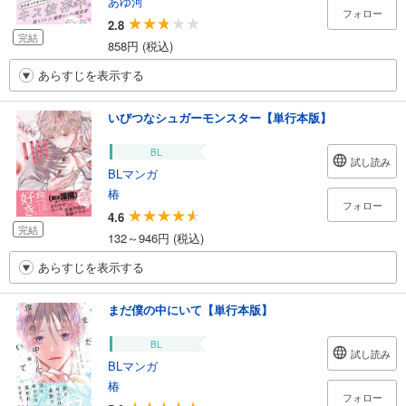
あゆ河
フォロー
2.8
完結
858円 (税込)
あらすじを表示する
いびつなシュガーモンスター【単行本版】
BL
試し読み
BLマンガ
椿
フォロー
4.6
完結
132～946円 (税込)
あらすじを表示する
まだ僕の中にいて【単行本版】
BL
試し読み
BLマンガ
椿
フォロー