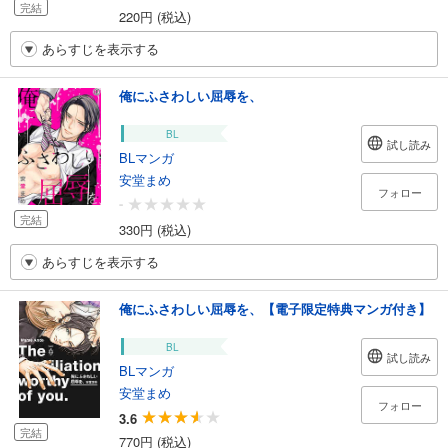
完結
220円 (税込)
あらすじを表示する
俺にふさわしい屈辱を、
BL
試し読み
BLマンガ
安堂まめ
フォロー
-
完結
330円 (税込)
あらすじを表示する
俺にふさわしい屈辱を、【電子限定特典マンガ付き】
BL
試し読み
BLマンガ
安堂まめ
フォロー
3.6
完結
770円 (税込)