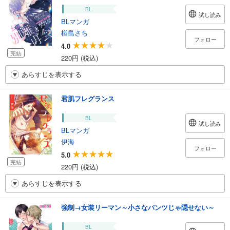
BL
試し読み
BLマンガ
楢島さち
フォロー
4.0
完結
220円 (税込)
あらすじを表示する
君肌フレグランス
BL
試し読み
BLマンガ
伊海
フォロー
5.0
完結
220円 (税込)
あらすじを表示する
強制→女装リーマン～小さなパンツじゃ隠せない～
BL