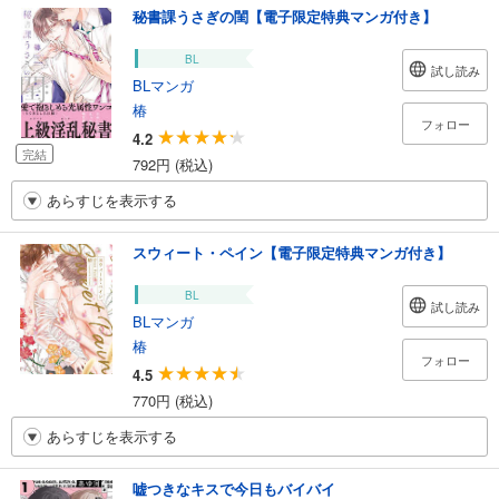
秘書課うさぎの閨【電子限定特典マンガ付き】
BL
試し読み
BLマンガ
椿
フォロー
4.2
完結
792円 (税込)
あらすじを表示する
スウィート・ペイン【電子限定特典マンガ付き】
BL
試し読み
BLマンガ
椿
フォロー
4.5
770円 (税込)
あらすじを表示する
嘘つきなキスで今日もバイバイ