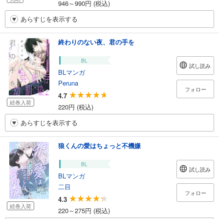
946～990円 (税込)
あらすじを表示する
終わりのない夜、君の手を
BL
試し読み
BLマンガ
Peruna
フォロー
4.7
続巻入荷
220円 (税込)
あらすじを表示する
狼くんの愛はちょっと不機嫌
BL
試し読み
BLマンガ
二目
フォロー
4.3
続巻入荷
220～275円 (税込)