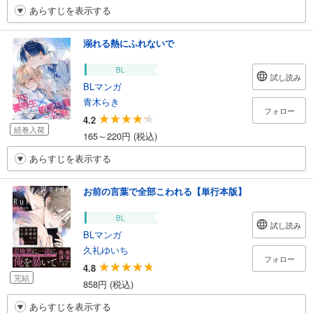
あらすじを表示する
溺れる熱にふれないで
BL
試し読み
BLマンガ
青木らき
フォロー
4.2
続巻入荷
165～220円 (税込)
あらすじを表示する
お前の言葉で全部こわれる【単行本版】
BL
試し読み
BLマンガ
久礼ゆいち
フォロー
4.8
完結
858円 (税込)
あらすじを表示する