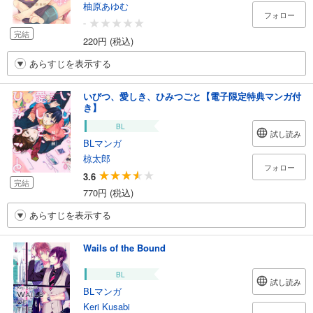
柚原あゆむ
フォロー
-
完結
220円 (税込)
あらすじを表示する
いびつ、愛しき、ひみつごと【電子限定特典マンガ付
き】
BL
試し読み
BLマンガ
椋太郎
フォロー
3.6
完結
770円 (税込)
あらすじを表示する
Wails of the Bound
BL
試し読み
BLマンガ
Keri Kusabi