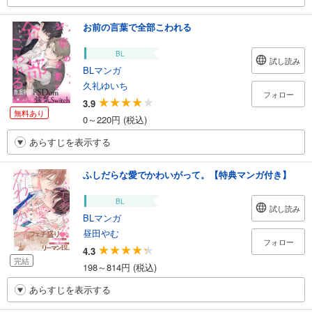
お前の言葉で全部こわれる
BL
試し読み
BLマンガ
久礼ゆいち
フォロー
3.9
無料あり
0～220円 (税込)
あらすじを表示する
ふしだらな愛でかわいがって。【特典マンガ付き】
BL
試し読み
BLマンガ
昼田やむ
フォロー
4.3
完結
198～814円 (税込)
あらすじを表示する