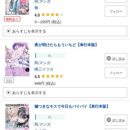
BLマンガ
椿
フォロー
4.0
無料あり
0～220円 (税込)
あらすじを表示する
夜が明けたらもういちど【単行本版】
BL
試し読み
BLマンガ
峰三イツカ
フォロー
4.5
完結
946円 (税込)
あらすじを表示する
嘘つきなキスで今日もバイバイ【単行本版】
BL
試し読み
BLマンガ