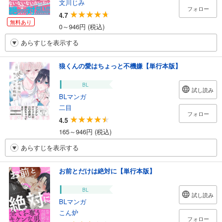
文川じみ
フォロー
4.7
無料あり
0～946円 (税込)
あらすじを表示する
狼くんの愛はちょっと不機嫌【単行本版】
BL
試し読み
BLマンガ
二目
フォロー
4.5
165～946円 (税込)
あらすじを表示する
お前とだけは絶対に【単行本版】
BL
試し読み
BLマンガ
こん炉
フォロー