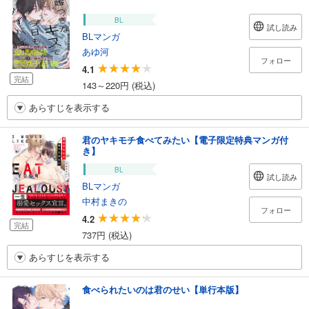
BL
試し読み
BLマンガ
あゆ河
フォロー
4.1
完結
143～220円 (税込)
あらすじを表示する
君のヤキモチ食べてみたい【電子限定特典マンガ付
き】
BL
試し読み
BLマンガ
中村まきの
フォロー
4.2
完結
737円 (税込)
あらすじを表示する
食べられたいのは君のせい【単行本版】