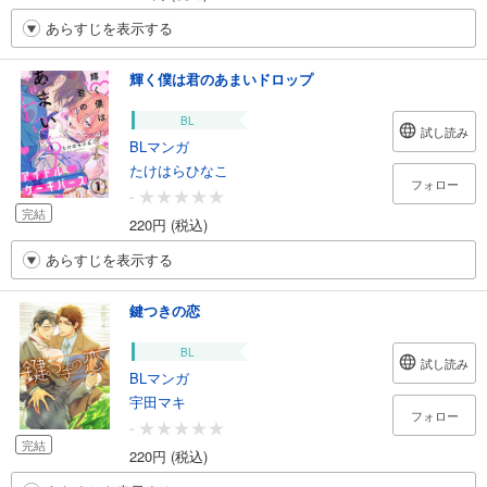
あらすじを表示する
輝く僕は君のあまいドロップ
BL
試し読み
BLマンガ
たけはらひなこ
フォロー
-
完結
220円 (税込)
あらすじを表示する
鍵つきの恋
BL
試し読み
BLマンガ
宇田マキ
フォロー
-
完結
220円 (税込)