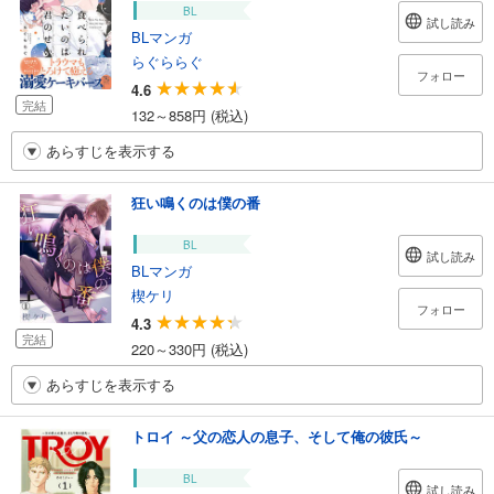
BL
試し読み
BLマンガ
らぐららぐ
フォロー
4.6
完結
132～858円 (税込)
あらすじを表示する
狂い鳴くのは僕の番
BL
試し読み
BLマンガ
楔ケリ
フォロー
4.3
完結
220～330円 (税込)
あらすじを表示する
トロイ ～父の恋人の息子、そして俺の彼氏～
BL
試し読み