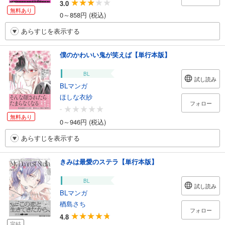
3.0
無料あり
0～858円 (税込)
あらすじを表示する
僕のかわいい鬼が笑えば【単行本版】
BL
試し読み
BLマンガ
ほしな衣紗
フォロー
-
無料あり
0～946円 (税込)
あらすじを表示する
きみは最愛のステラ【単行本版】
BL
試し読み
BLマンガ
楢島さち
フォロー
4.8
完結