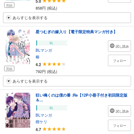
5.0
完結
858円 (税込)
あらすじを表示する
星つむぎの嫁入り【電子限定特典マンガ付き】
BL
試し読み
BLマンガ
椿
フォロー
4.2
完結
792円 (税込)
あらすじを表示する
狂い鳴くのは僕の番 :Re【12P小冊子付き初回限定版
＆...
BL
試し読み
BLマンガ
楔ケリ
フォロー
4.7