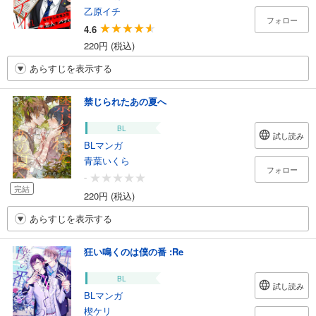
乙原イチ
フォロー
4.6
220円 (税込)
あらすじを表示する
禁じられたあの夏へ
BL
試し読み
BLマンガ
青葉いくら
フォロー
-
完結
220円 (税込)
あらすじを表示する
狂い鳴くのは僕の番 :Re
BL
試し読み
BLマンガ
楔ケリ