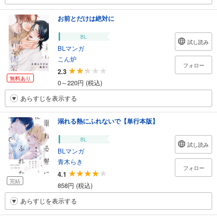
お前とだけは絶対に
BL
試し読み
BLマンガ
こん炉
フォロー
2.3
無料あり
0～220円 (税込)
あらすじを表示する
溺れる熱にふれないで【単行本版】
BL
試し読み
BLマンガ
青木らき
フォロー
4.1
完結
858円 (税込)
あらすじを表示する