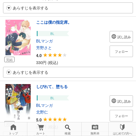
あらすじを表示する
ここは僕の指定席。
BL
試し読み
BLマンガ
芳野さと
フォロー
4.0
完結
330円 (税込)
あらすじを表示する
しびれて、堕ちる
BL
試し読み
BLマンガ
北野仁
フォロー
5.0
完結
220円 (税込)
トップ
カート
検索
無料本
はじめての方へ