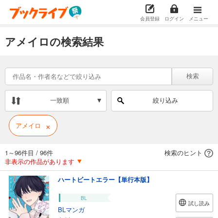
会員登録
ログイン
メニュー
アメイロの検索結果
検索
一致順
絞り込み
×
アメイロ
1～96件目
/
96件
検索のヒント
非表示の作品があります
ハートビートエラー【単行本版】
BL
試し読み
BLマンガ