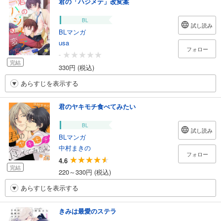
君の「ハジメテ」改変案
BL
試し読み
BLマンガ
usa
フォロー
-
完結
330円 (税込)
あらすじを表示する
君のヤキモチ食べてみたい
BL
試し読み
BLマンガ
中村まきの
フォロー
4.6
完結
220～330円 (税込)
あらすじを表示する
きみは最愛のステラ