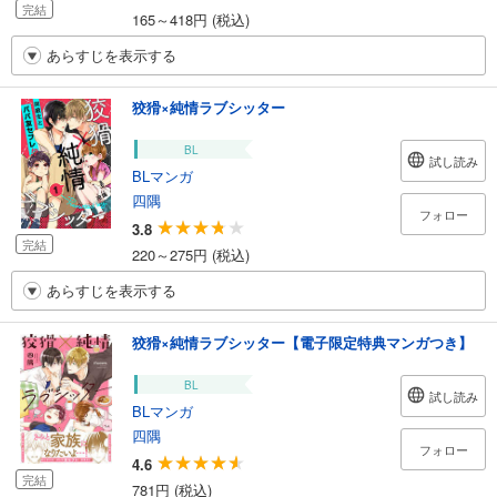
完結
165～418円 (税込)
あらすじを表示する
狡猾×純情ラブシッター
BL
試し読み
BLマンガ
四隅
フォロー
3.8
完結
220～275円 (税込)
あらすじを表示する
狡猾×純情ラブシッター【電子限定特典マンガつき】
BL
試し読み
BLマンガ
四隅
フォロー
4.6
完結
781円 (税込)