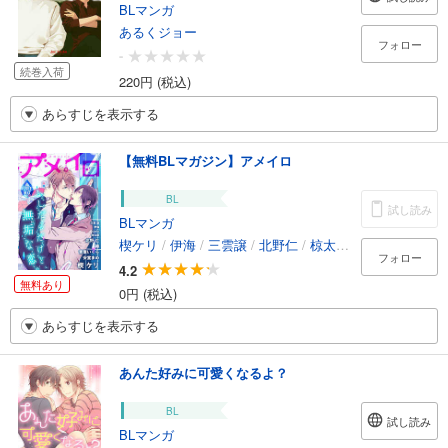
BLマンガ
あるくジョー
フォロー
-
続巻入荷
220円 (税込)
あらすじを表示する
【無料BLマガジン】アメイロ
BL
試し読み
BLマンガ
楔ケリ
/
伊海
/
三雲譲
/
北野仁
/
椋太郎
/
安堂まめ
/
ciel
フォロー
4.2
無料あり
0円 (税込)
あらすじを表示する
あんた好みに可愛くなるよ？
BL
試し読み
BLマンガ