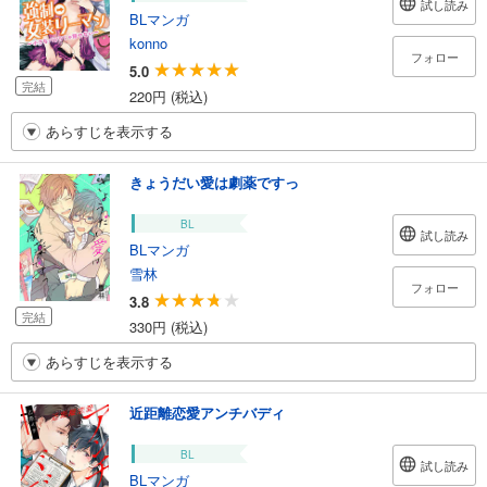
試し読み
BLマンガ
konno
フォロー
5.0
完結
220円 (税込)
あらすじを表示する
きょうだい愛は劇薬ですっ
BL
試し読み
BLマンガ
雪林
フォロー
3.8
完結
330円 (税込)
あらすじを表示する
近距離恋愛アンチバディ
BL
試し読み
BLマンガ