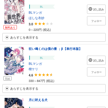
BL
試し読み
BLマンガ
ほしな衣紗
フォロー
3.0
無料あり
0～220円 (税込)
あらすじを表示する
狂い鳴くのは僕の番 ；β【単行本版】
BL
試し読み
BLマンガ
楔ケリ
フォロー
4.6
完結
330～847円 (税込)
あらすじを表示する
月に吠える犬