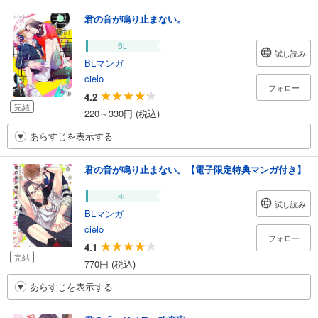
君の音が鳴り止まない。
BL
試し読み
BLマンガ
cielo
フォロー
4.2
完結
220～330円 (税込)
あらすじを表示する
君の音が鳴り止まない。【電子限定特典マンガ付き】
BL
試し読み
BLマンガ
cielo
フォロー
4.1
完結
770円 (税込)
あらすじを表示する