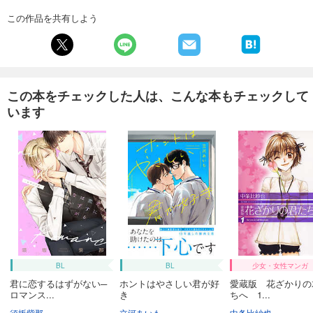
この作品を共有しよう
この本をチェックした人は、こんな本もチェックして
います
BL
BL
少女・女性マンガ
君に恋するはずがない─
ホントはやさしい君が好
愛蔵版 花ざかりの
ロマンス...
き
ちへ 1...
須坂紫那
立河あいも
中条比紗也