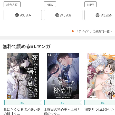
続巻入荷
NEW
NEW
試し読み
試し読み
試し読み
「アメイロ」の最新刊一覧へ
無料で読めるBLマンガ
BL
BL
BL
死にたくなるほど暑い夏
土曜日の秘め事～上司と
溺愛きつねは娶りた
の日【タ...
僕のキケ...