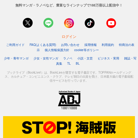
無料マンガ・ラノベなど、豊富なラインナップで188万冊以上配信中！
ログイン
ご利用ガイド
FAQ(よくある質問)
お問い合わせ
採用情報
利用規約
特商法の表
示
個人情報保護方針
cookie等ポリシー
少年・青年マンガ
少女・女性マンガ
ラノベ
小説・文芸
ビジネス・実用
雑誌・写
真集
TL
BL
ブックライブ（BookLive!）は、BookLiveが運営する電子書店です。TOPPANホールディング
ス、カルチュア・コンビニエンス・クラブ、テレビ朝日の出資を受け、日本最大級の電子書籍配
信サービスを行っています。