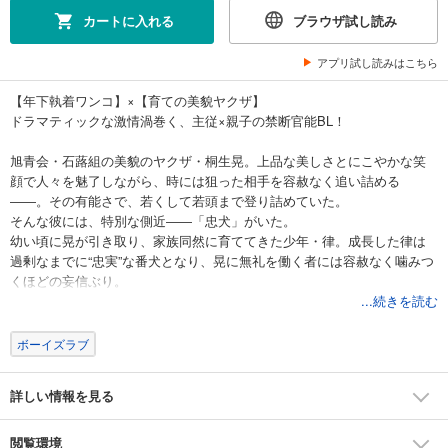
カートに入れる
ブラウザ試し読み
アプリ試し読みはこちら
【年下執着ワンコ】×【育ての美貌ヤクザ】
ドラマティックな激情渦巻く、主従×親子の禁断官能BL！
旭青会・石蕗組の美貌のヤクザ・桐生晃。上品な美しさとにこやかな笑
顔で人々を魅了しながら、時には狙った相手を容赦なく追い詰める
――。その有能さで、若くして若頭まで登り詰めていた。
そんな彼には、特別な側近――「忠犬」がいた。
幼い頃に晃が引き取り、家族同然に育ててきた少年・律。成長した律は
過剰なまでに“忠実”な番犬となり、晃に無礼を働く者には容赦なく噛みつ
くほどの妄信ぶり。
...続きを読む
「俺には晃さんしかいないから――。」
危うさをはらみつつも平和に過ごしていた2人だったが、ある日、律が晃
ボーイズラブ
のとある秘密を目撃してしまい――？
詳しい情報を見る
閲覧環境