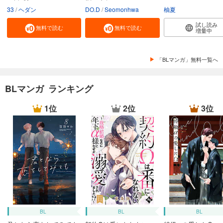
33
ヘダン
DO.D
Seomonhwa
柚夏
試し読み
無料で読む
無料で読む
増量中
「BLマンガ」無料一覧へ
BLマンガ ランキング
1位
2位
3位
BL
BL
BL