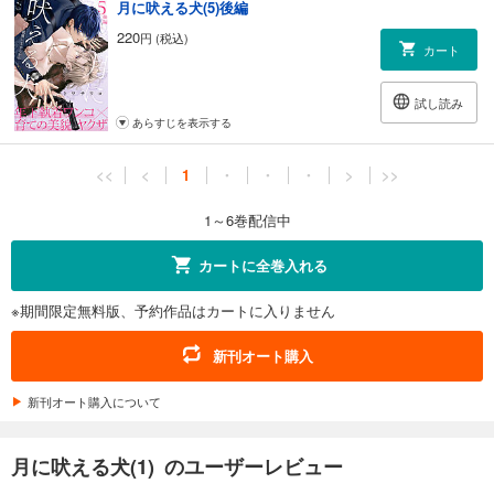
月に吠える犬(5)後編
220
円 (税込)
カート
試し読み
あらすじを表示する
<<
<
1
・
・
・
>
>>
1～6巻配信中
カートに全巻入れる
※期間限定無料版、予約作品はカートに入りません
新刊オート購入
新刊オート購入について
月に吠える犬(1) のユーザーレビュー