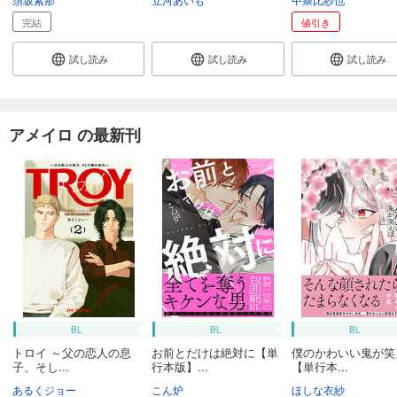
完結
値引き
試し読み
試し読み
試し読み
アメイロ の最新刊
BL
BL
BL
トロイ ～父の恋人の息
お前とだけは絶対に【単
僕のかわいい鬼が笑
子、そし...
行本版】...
【単行本...
あるくジョー
こん炉
ほしな衣紗