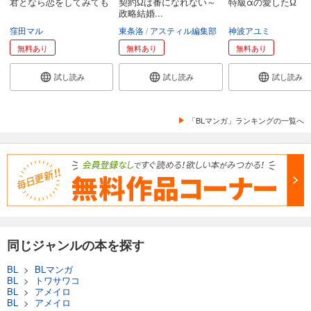
君となら恋をしてみても
契約Ωは番になれない～
特級αの愛したΩ
政略結婚...
窪田マル
東条洛
アスティル編集部
神波アユミ
無料あり
無料あり
無料あり
試し読み
試し読み
試し読み
「BLマンガ」ランキングの一覧へ
同じジャンルの本を探す
BL
>
BLマンガ
BL
>
トワサワコ
BL
>
アメイロ
BL
>
アメイロ