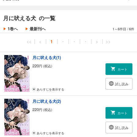
月に吠える犬 の一覧
1巻へ
最新刊へ
1～6件目
/
6件
<<
<
1
・
・
・
>
>>
月に吠える犬(1)
220
円 (税込)
カート
試し読み
あらすじを表示する
月に吠える犬(2)
220
円 (税込)
カート
試し読み
あらすじを表示する