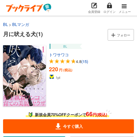
会員登録
ログイン
メニュー
BL
BLマンガ
月に吠える犬(1)
フォロー
BL
トワサワコ
4.8
(15)
220
円 (税込)
1
pt
66
新規会員70%OFFクーポンで
円(税込)
今すぐ購入