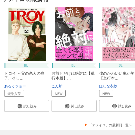
BL
BL
BL
トロイ ～父の恋人の息
お前とだけは絶対に【単
僕のかわいい鬼が笑
子、そし...
行本版】...
【単行本...
あるくジョー
こん炉
ほしな衣紗
続巻入荷
NEW
NEW
試し読み
試し読み
試し読み
「アメイロ」の最新刊一覧へ