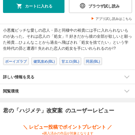
カートに入れる
ブラウザ試し読み
アプリ試し読みはこちら
小悪魔ビッチな愛しの恋人・昴と同棲中の裕貴には手に入れられないも
のがあった。それは恋人の「処女」!! 好きだから彼の全部が欲しいと願っ
た裕貴…ひょんなことから過去へ飛ばされ「処女を捨てたい」という学
生時代の昴と遭遇!! 失われた恋人の処女を手にいれられるのか!?
ボーイズラブ
健気攻め(BL)
甘エロ(BL)
同居(BL)
詳しい情報を見る
閲覧環境
君の「ハジメテ」改変案 のユーザーレビュー
＼ レビュー投稿でポイントプレゼント ／
※購入済みの作品が対象となります