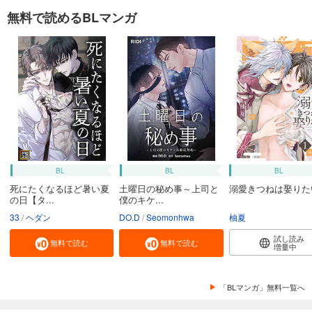
無料で読めるBLマンガ
BL
BL
BL
死にたくなるほど暑い夏
土曜日の秘め事～上司と
溺愛きつねは娶りた
の日【タ...
僕のキケ...
33
ヘダン
DO.D
Seomonhwa
柚夏
試し読み
無料で読む
無料で読む
増量中
「BLマンガ」無料一覧へ