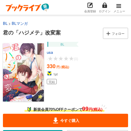
会員登録
ログイン
メニュー
BL
BLマンガ
君の「ハジメテ」改変案
フォロー
BL
usa
-
(0)
330
円 (税込)
1
pt
完結
99
新規会員70%OFFクーポンで
円(税込)
今すぐ購入