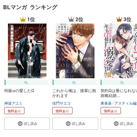
BLマンガ ランキング
1位
2位
3位
BL
BL
BL
特級αの愛したΩ
これから俺は、後輩に抱
契約Ωは番になれな
かれます
政略結婚...
神波アユミ
佳門サエコ
東条洛
アスティル編
無料あり
無料あり
無料あり
試し読み
試し読み
試し読み