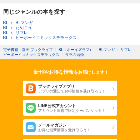
同じジャンルの本を探す
BL
>
BLマンガ
BL
>
ためこう
BL
>
リブレ
BL
>
ビーボーイコミックスデラックス
電子書籍・漫画 ブックライブ
〉
BL（ボーイズラブ）
〉
BLマンガ
〉
リブレ
〉
ビーボーイコミックスデラックス
〉
ララの結婚
新刊やお得な情報
をお届けします！
ブックライブアプリ
アプリの通知でお得情報を受け取ろう！
LINE公式アカウント
アカウント連携で限定クーポンゲット！
メールマガジン
お得な最新情報を受け取ろう！