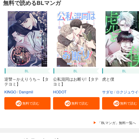
無料で読めるBLマンガ
BL
BL
BL
逆讐～かえりうち～【タ
公私混同はお断り!【タテ
虎と僕
テヨミ】
ヨミ】
KINGO
Dangmil
HODOT
サダセ
ロクジュウイ
無料で読む
無料で読む
無料で読む
「BLマンガ」無料一覧へ