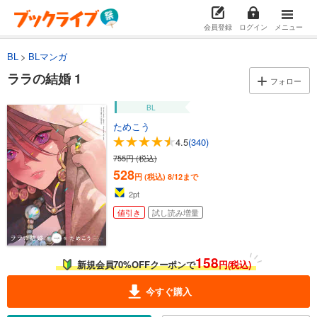
会員登録
ログイン
メニュー
BL
BLマンガ
ララの結婚 1
フォロー
BL
ためこう
4.5
(340)
755円 (税込)
528
円 (税込)
8/12まで
2
pt
値引き
試し読み増量
158
新規会員70%OFFクーポンで
円(税込)
今すぐ購入