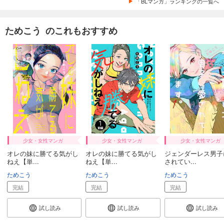
「BLマンガ」ランキングの一覧へ
ためこう のこれもおすすめ
少女・女性マンガ
少女・女性マンガ
少女・女性マンガ
オレの妹に勝てる気がし
オレの妹に勝てる気がし
ジェンダーレス男子
ねえ【単...
ねえ【単...
されてい...
ためこう
ためこう
ためこう
完結
完結
完結
試し読み
試し読み
試し読み