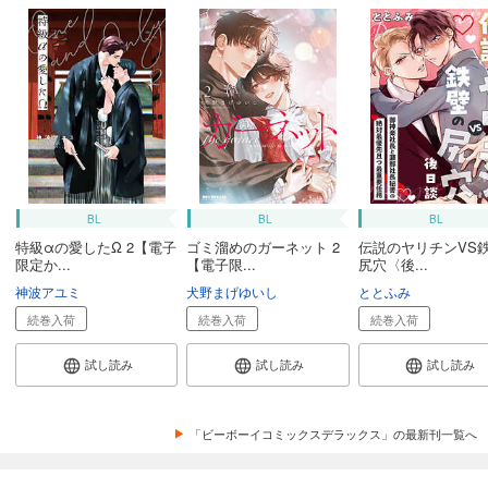
BL
BL
BL
特級αの愛したΩ 2【電子
ゴミ溜めのガーネット 2
伝説のヤリチンVS
限定か...
【電子限...
尻穴〈後...
神波アユミ
犬野まげゆいし
ととふみ
続巻入荷
続巻入荷
続巻入荷
試し読み
試し読み
試し読み
「ビーボーイコミックスデラックス」の最新刊一覧へ