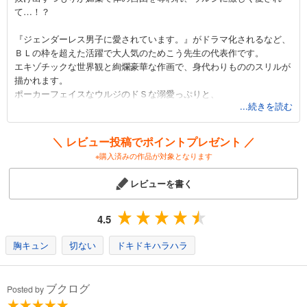
て…！？
『ジェンダーレス男子に愛されています。』がドラマ化されるなど、
ＢＬの枠を超えた活躍で大人気のためこう先生の代表作です。
エキゾチックな世界観と絢爛豪華な作画で、身代わりもののスリルが
描かれます。
ポーカーフェイスなウルジのドＳな溺愛っぷりと、
...続きを読む
健気で妹想いのラムダンがとろっとろにとろかされる姿も眼福でしか
ありません。
ウルジの愛撫に身体は反応してしまうものの心は許したくなかったラ
＼ レビュー投稿でポイントプレゼント ／
ムダンですが、
※購入済みの作品が対象となります
彼の不器用な素顔を知っていくたびに心が揺れ動き…。
偽りの夫婦であるウルジとラムダンの間には、果たして本当の愛が生
レビューを書く
まれるのでしょうか！？
4.5
胸キュン
切ない
ドキドキハラハラ
ブクログ
Posted by