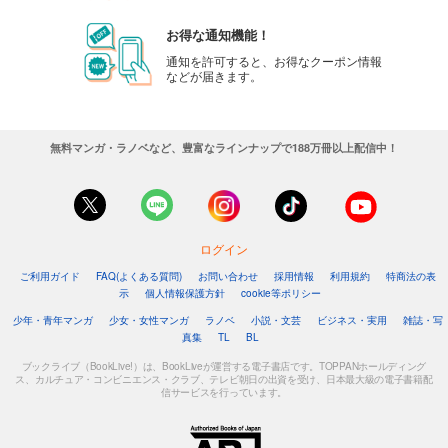
お得な通知機能！
通知を許可すると、お得なクーポン情報
などが届きます。
無料マンガ・ラノベなど、豊富なラインナップで188万冊以上配信中！
ログイン
ご利用ガイド
FAQ(よくある質問)
お問い合わせ
採用情報
利用規約
特商法の表
示
個人情報保護方針
cookie等ポリシー
少年・青年マンガ
少女・女性マンガ
ラノベ
小説・文芸
ビジネス・実用
雑誌・写
真集
TL
BL
ブックライブ（BookLive!）は、BookLiveが運営する電子書店です。TOPPANホールディング
ス、カルチュア・コンビニエンス・クラブ、テレビ朝日の出資を受け、日本最大級の電子書籍配
信サービスを行っています。