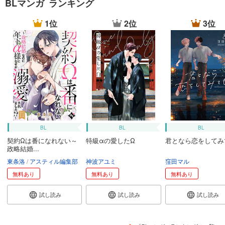
BLマンガ ランキング
1位
2位
3位
BL
BL
BL
契約Ωは番になれない～
特級αの愛したΩ
君となら恋をしてみ
政略結婚...
東条洛
アスティル編集部
神波アユミ
窪田マル
無料あり
無料あり
無料あり
試し読み
試し読み
試し読み