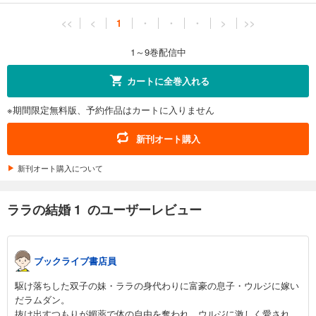
<<
<
1
・
・
・
>
>>
1～9巻配信中
カートに全巻入れる
※期間限定無料版、予約作品はカートに入りません
新刊オート購入
新刊オート購入について
ララの結婚 1 のユーザーレビュー
ブックライブ書店員
駆け落ちした双子の妹・ララの身代わりに富豪の息子・ウルジに嫁い
だラムダン。
抜け出すつもりが媚薬で体の自由を奪われ、ウルジに激しく愛され