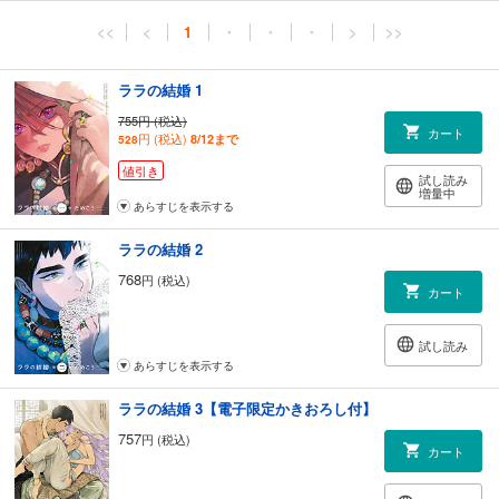
<<
<
1
・
・
・
>
>>
ララの結婚 1
755円 (税込)
カート
円 (税込)
8/12まで
528
値引き
試し読み
増量中
あらすじを表示する
ララの結婚 2
768
円 (税込)
カート
試し読み
あらすじを表示する
ララの結婚 3【電子限定かきおろし付】
757
円 (税込)
カート