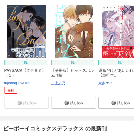
BL
BL
BL
PAYBACK【タテヨミ】
【分冊版】ピットスポル
運命だけどあいいれ
（１）
ム 1枝
【単行本...
fujoking
SAMK
三上志乃
永条エイ
無料
試し読み
試し読み
試し読み
ビーボーイコミックスデラックス の最新刊