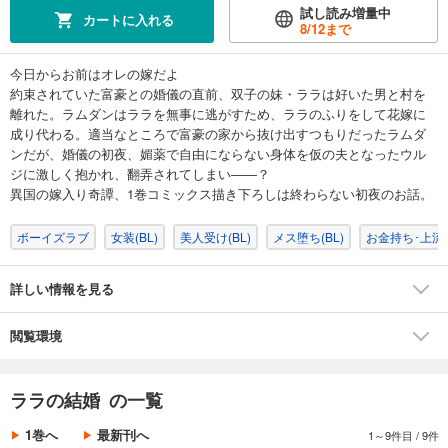
試し読み増量中
カートに入れる
8/12
まで
今日からお前はオレの嫁だよ
約束されていた富豪との婚儀の直前、双子の妹・ララは好いた男と村を
離れた。ラムダンはララを無事に逃がすため、ララのふりをして花嫁に
成り代わる。適当なところで富豪の家から抜け出すつもりだったラムダ
ンだが、婚儀の初夜、媚薬で自由にならない身体を仮の夫となったウル
ジに激しく抱かれ、翻弄されてしまい――？
異国の嫁入り奇譚、1巻コミックス描き下ろしは終わらない初夜のお話。
ボーイズラブ
女装(BL)
美人受け(BL)
メス堕ち(BL)
お金持ち･上流階
詳しい情報を見る
閲覧環境
ララの結婚 の一覧
1巻へ
最新刊へ
1～9件目
/
9件