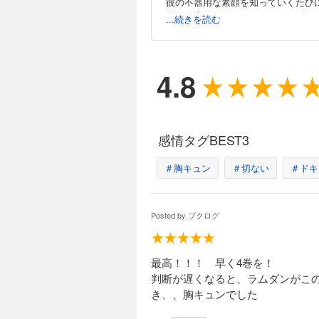
彼の不器用な素顔を知っていくたび
偽りの夫婦であるウルジとラムダン
...続きを読む
4.8
感情タグBEST3
＃胸キュン
＃切ない
＃ドキ
Posted by
ブクログ
最高！！！ 早く4巻を！
判断が遅くなると、ラムダンがこ
き、、胸キュンでした