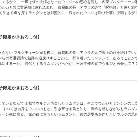
にくるか？」 一度は仮の夫婦となったウルジへの恋心を隠し、名家ブルクティーン
のルカと共に貿易船に連れ込まれ、 貿易船の長・アウラの許で『呪術師』と偽り旅
く生きる道を探すラムダンとは対照的に、残されたウルジは独り仕事に没頭するが？ 異国の
巻描き下ろしはある出航の朝のお話。 電子限定描き下ろしマンガ1Pも収録。
電子限定かきおろし付】
で海上の旅を続けていたラムダン
からの寄港要請で航路を逆戻りすることに。 行き着いたミンシンで、あろうことか
にする一行。 愕然とするラムダンだったが、王宮主催の宴でウルジと再会して？ 異国の嫁入
描き下ろしは揺らぐ王宮の朝のお話。 電子限定描き下ろしマンガ1Pも収録。
電子限定かきおろし付】
ダンは、そこでウルジとミンシンの王女との結婚
。 すべては自身をウルジのもとに引き寄せる為と知り、畏怖を感じながらもラムダ
ィーン家に戻る。 家の役に立ちたいラムダンと、彼の居場所を作りたいウルジの思