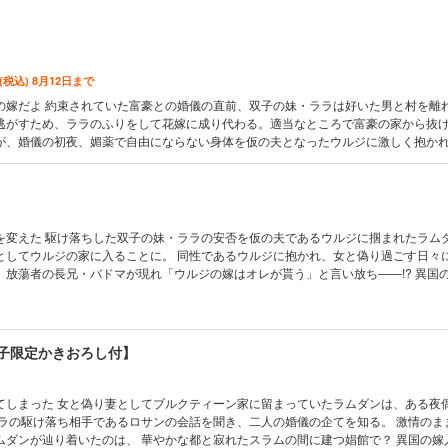
 (税込) 8月12日まで
の嫁だよ 約束されていた富豪との婚儀の直前、双子の妹・ララは好いた男と村を離
逃がすため、ララのふりをして花嫁に成り代わる。適当なところで富豪の家から抜
が、婚儀の初夜、媚薬で自由にならない身体を仮の夫となったウルジに激しく抱か
異国の嫁入り奇譚、1巻コミックス描き下ろしは終わらない初夜のお話。
を変えた 駆け落ちした双子の妹・ララの安否を仮の夫であるウルジに掴まれたラム
としてウルジの家に入ることに。 同性であるウルジに抱かれ、女と偽り過ごす日々
、放蕩者の長兄・バドマが現れ「ウルジの嫁はオレが貰う」と言い放ち――!? 異国
しは気持ちが近づいた夜のお話。
電子限定かきおろし付】
っていたラムダンは、ある夜偶然にも仮
ララの駆け落ち相手であるロサンの会話を聞き、二人の婚儀の企てを知る。 激情のま
ムダンが辿り着いたのは、 華やかな都と寂れたスラムの間に建つ娼館で？ 異国の嫁