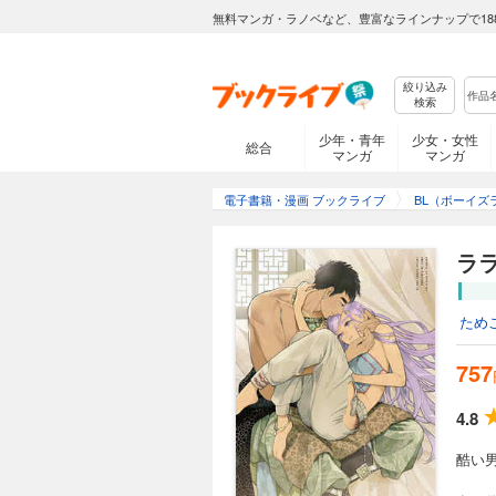
無料マンガ・ラノベなど、豊富なラインナップで18
絞り込み
検索
少年・青年
少女・女性
総合
マンガ
マンガ
電子書籍・漫画 ブックライブ
BL（ボーイズ
ラ
ため
757
4.8
酷い