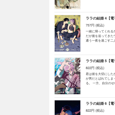
三巻単行本描き下ろ
景。
ララの結婚 4【
757円 (税込)
一緒に帰ってくれるだろう？ ブルクティーン家を飛び出し、大都市ミンシンの娼
だが後を追ってきた
通う一夜を過ごす二人だが
ミックス描き下ろし
ララの結婚 5【
822円 (税込)
君は彼を大切にしたかったんだな ウルジとラムダン、二人でブルクテ
が男だとばれてしま
る。 一方、自分のせい
譚、五巻単行本描き
ララの結婚 6【
822円 (税込)