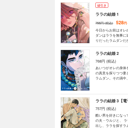
値引き
ララの結婚 1
528
755円 (税込)
円
今日からお前はオレ
ダンはララを無事に
りだったラムダンだ
れてしまい――？ 
ララの結婚 2
768円 (税込)
あいつがオレの身体
の真意を探りつつ妻
ラムダン。その渦中
譚、単行本描き下ろ
ララの結婚 3【
757円 (税込)
酷い男を好きになってしまった 女と偽り妻としてブルクティーン家に留ま
の夫・ウルジと、 
出し、ララを探すラ