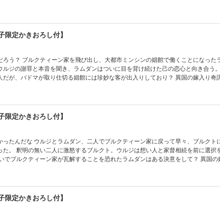
しはぎこちない二人の夜のお話。 電子限定描き下ろしマンガ1Pは二人のとあるほの
電子限定かきおろし付】
館で働くことになったラムダン。
ウルジの謝罪と本音を聞き、ラムダンはついに目を背け続けた己の恋心と向き合う。
、バドマが取り仕切る娼館には珍妙な客が出入りしており？ 異国の嫁入り奇譚、四巻コ
は湯殿で過ごす朝のお話。 電子限定描き下ろしマンガ1Pも収録。
電子限定かきおろし付】
ィーン家に戻って早々、ブルクトにラムダン
った。 釈明の無い二人に激怒するブルクト。ウルジは想い人と家督相続を前に選択
でブルクティーン家が瓦解することを恐れたラムダンはある決意をして？ 異国の嫁入り奇
下ろしは密やかな帰途の夜のお話。 電子限定描き下ろしマンガ1Pも収録。
電子限定かきおろし付】