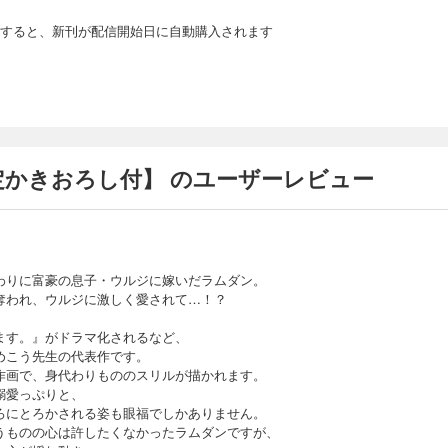
すると、新刊が配信開始日に自動購入されます
定かきおろし付】 のユーザーレビュー
わりに富豪の息子・ウルジに嫁いだラムダン。
奪われ、ウルジに激しく愛されて…！？
ます。』がドラマ化されるなど、
めこう先生の代表作です。
作画で、身代わりもののスリルが描かれます。
溺愛っぷりと、
ろにとろかされる姿も眼福でしかありません。
うものの心は許したくなかったラムダンですが、