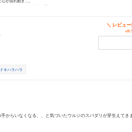
に心が揺れ動き…。
の間には、果たして本当の愛が生まれるのでしょうか！？
＼ レビュ
※購
ドキハラハラ
の手からいなくなる、、と気づいたウルジのスパダリが芽生えてき