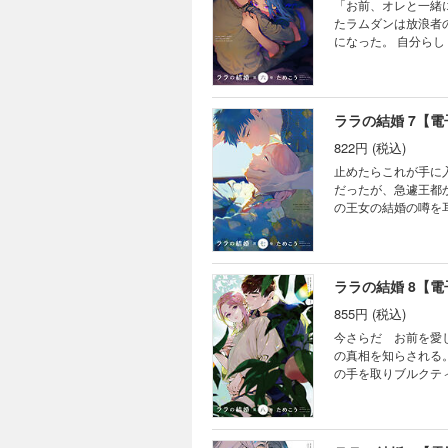
「お前、オレと一緒
たラムダンは放浪者
になった。 自分らし
入り奇譚、単行本六
ララの結婚 7【
822円 (税込)
止めたらこれが手に入らない ブルクティーン家を後にし貿易船の長・アウラの元
だったが、急遽王都
の王女の結婚の噂を耳
り奇譚、七巻単行本
ララの結婚 8【
855円 (税込)
今さらだ お前を愛しているなんて 王都でウルジと再会したラム
の真相を知らされる
の手を取りブルクテ
ズレがあって？ 異国の嫁入り奇譚、八巻単行本描き下ろしはのどかな朝の営みのお話。 電子限定描き下ろしマンガ
1Pも収録。