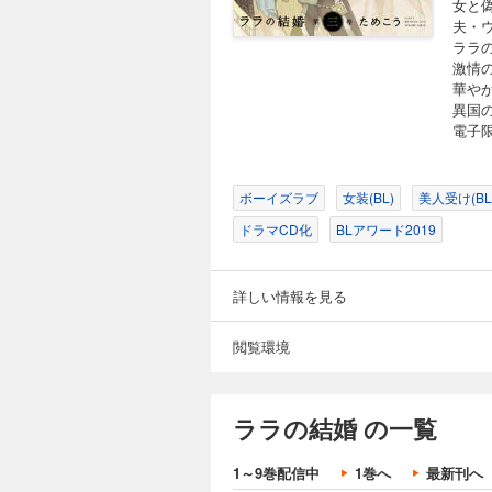
女と
夫・
ララ
激情
華や
異国
電子
ボーイズラブ
女装(BL)
美人受け(BL
ドラマCD化
BLアワード2019
詳しい情報を見る
閲覧環境
ララの結婚 の一覧
1～9巻配信中
1巻へ
最新刊へ