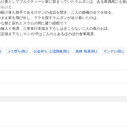
偽り妻としてブルクティーン家に留まっていたラムダンは、ある夜偶然にも仮
ウルジと、
の駆け落ち相手であるロサンの会話を聞き、二人の婚儀の企てを知る。
のまま家を飛び出し、ララを探すラムダンが辿り着いたのは、
かな都と寂れたスラムの間に建つ娼館で？
の嫁入り奇譚、三巻単行本描き下ろしはぎこちない二人の夜のお話。
限定描き下ろしマンガ1Pは二人のとあるほのぼの食事風景。
)
メス堕ち(BL)
お金持ち･上流階級(BL)
束縛･執着(BL)
ヤンデレ(BL)