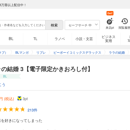
8万冊以上配信中！
Get!
セーフサーチ 中
来店pt
閲覧履
ビジネス
BL
TL
ラノベ
小説・文芸
実用
ラブ）
BLマンガ
リブレ
ビーボーイコミックスデラックス
ララの結婚
ラの結婚 3【電子限定かきおろし付】
BL
こう
円 (税込)
3
pt
213件
男を好きになってしまった