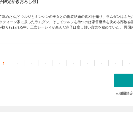
電子限定かきおろし付】
婚の真相を知り、ラムダンはふたたびウルジ
ルクティーン家に戻ったラムダン、そしてウルジを待つのは家督継承を決める部族会議
が執り行われる中、王女シーシィが産んだ赤子は度し難い真実を秘めていた。 異国
下ろしは喧騒から離れた二人のお話。 電子限定描き下ろしマンガ1Pも収録。
1
・
・
・
・
・
・
・
・
・
※期間限