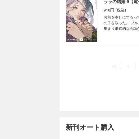
ララの結婚 9【
910円 (税込)
お前を幸せにするって決めたんだ ウルジとミンシンの王女との偽装結
の手を取った。 ブ
集まり形式的な会議
譚、九巻単行本描き
<<
<
新刊オート購入