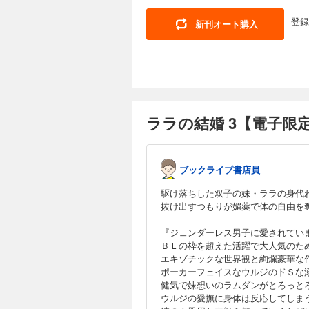
登録
新刊オート購入
ララの結婚 3【電子限
ブックライブ書店員
駆け落ちした双子の妹・ララの身代
抜け出すつもりが媚薬で体の自由を
『ジェンダーレス男子に愛されてい
ＢＬの枠を超えた活躍で大人気のた
エキゾチックな世界観と絢爛豪華な
ポーカーフェイスなウルジのドＳな
健気で妹想いのラムダンがとろっと
ウルジの愛撫に身体は反応してしま