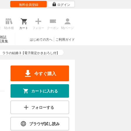
無料会員登録
ログイン
歴
My本棚
カート
フォロー
クーポン
Myページ
雑誌
はじめての方へ
ご利用ガイド
写真集
ララの結婚 3【電子限定かきおろし付】
今すぐ購入
カートに入れる
フォローする
ブラウザ試し読み