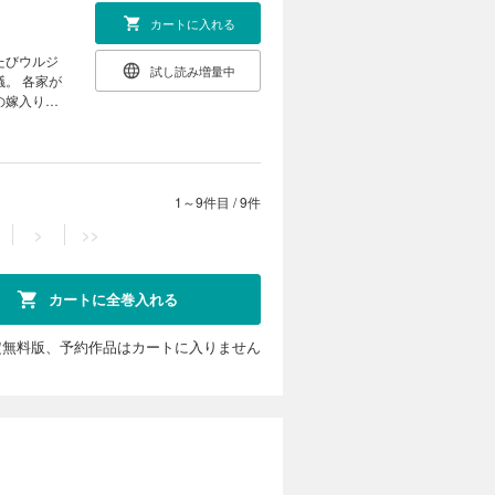
カートに入れる
試し読み増量中
。 各家が
の嫁入り奇
1～9件目
/
9件
>
>>
カートに全巻入れる
定無料版、予約作品はカートに入りません