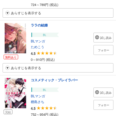
724～789円 (税込)
あらすじを表示する
ララの結婚
BL
試し読み
BLマンガ
ためこう
フォロー
4.5
無料あり
0～910円 (税込)
あらすじを表示する
コスメティック・プレイラバー
BL
試し読み
BLマンガ
楢島さち
フォロー
4.5
完結
752～954円 (税込)