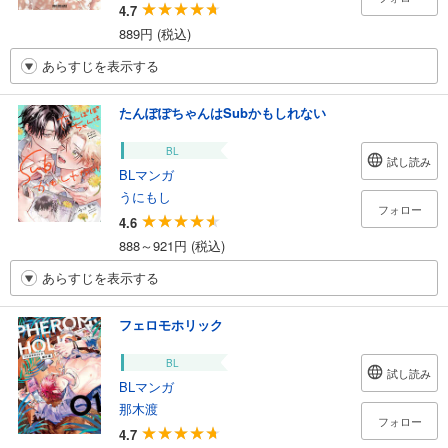
4.7
889円 (税込)
あらすじを表示する
たんぽぽちゃんはSubかもしれない
BL
試し読み
BLマンガ
うにもし
フォロー
4.6
888～921円 (税込)
あらすじを表示する
フェロモホリック
BL
試し読み
BLマンガ
那木渡
フォロー
4.7