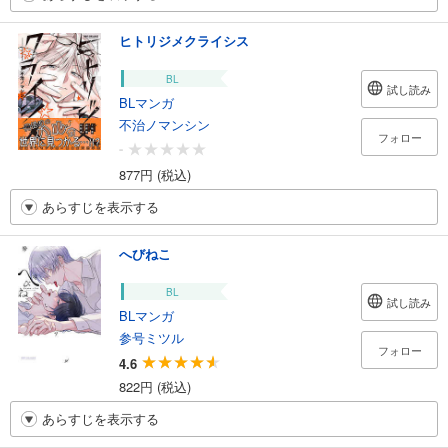
ヒトリジメクライシス
BL
試し読み
BLマンガ
不治ノマンシン
フォロー
-
877円 (税込)
あらすじを表示する
へびねこ
BL
試し読み
BLマンガ
参号ミツル
フォロー
4.6
822円 (税込)
あらすじを表示する