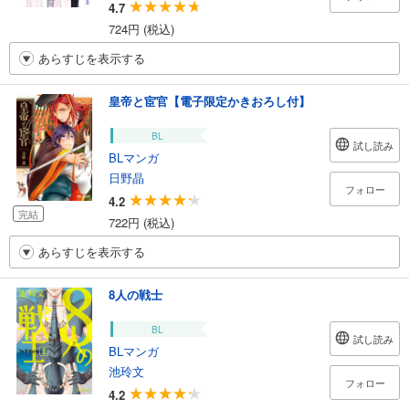
4.7
724円 (税込)
あらすじを表示する
皇帝と宦官【電子限定かきおろし付】
BL
試し読み
BLマンガ
日野晶
フォロー
4.2
完結
722円 (税込)
あらすじを表示する
8人の戦士
BL
試し読み
BLマンガ
池玲文
フォロー
4.2