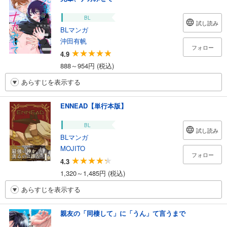
BL
試し読み
BLマンガ
沖田有帆
フォロー
4.9
888～954円 (税込)
あらすじを表示する
ENNEAD【単行本版】
BL
試し読み
BLマンガ
MOJITO
フォロー
4.3
1,320～1,485円 (税込)
あらすじを表示する
親友の「同棲して」に「うん」て言うまで