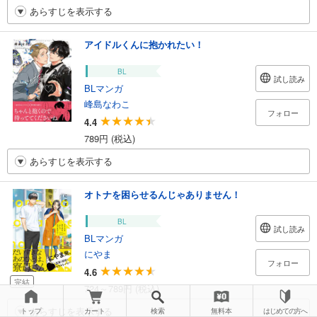
あらすじを表示する
アイドルくんに抱かれたい！
BL
試し読み
BLマンガ
峰島なわこ
フォロー
4.4
789円 (税込)
あらすじを表示する
オトナを困らせるんじゃありません！
BL
試し読み
BLマンガ
にやま
フォロー
4.6
完結
724～789円 (税込)
あらすじを表示する
トップ
カート
検索
無料本
はじめての方へ