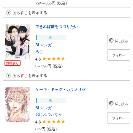
724～855円 (税込)
あらすじを表示する
できれば愛をつづりたい
BL
試し読み
BLマンガ
ろじ
フォロー
4.6
無料あり
0～598円 (税込)
あらすじを表示する
ケーキ・ドッグ・カラメリゼ
BL
試し読み
BLマンガ
おげれつたなか
フォロー
4.8
822円 (税込)