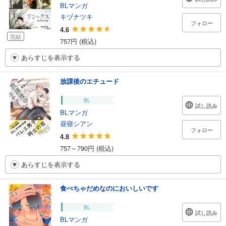
BLマンガ
キヅナツキ
フォロー
4.6
完結
757円 (税込)
あらすじを表示する
放課後のエチュード
BL
試し読み
BLマンガ
昼寝シアン
フォロー
4.8
757～790円 (税込)
あらすじを表示する
食べちゃだめなのにおいしいです
BL
試し読み
BLマンガ