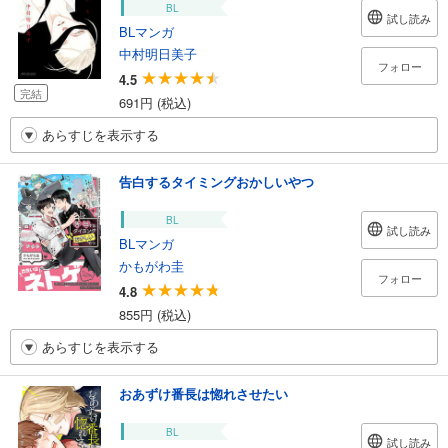
BL
試し読み
BLマンガ
中村明日美子
フォロー
4.5
完結
691円 (税込)
あらすじを表示する
告白するタイミングおかしいやつ
BL
試し読み
BLマンガ
かもがわ圭
フォロー
4.8
855円 (税込)
あらすじを表示する
おあずけ番長は惚れさせたい
BL
試し読み