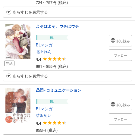
724～757円 (税込)
あらすじを表示する
よそはよそ、ウチはウチ
BL
試し読み
BLマンガ
北上れん
フォロー
4.4
完結
691～855円 (税込)
あらすじを表示する
凸凹×コミュニケーション
BL
試し読み
BLマンガ
芽沢めい
フォロー
4.4
855円 (税込)