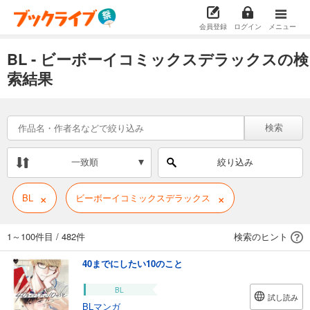
会員登録
ログイン
メニュー
BL - ビーボーイコミックスデラックスの検
索結果
検索
一致順
絞り込み
×
×
BL
ビーボーイコミックスデラックス
1～100件目
/
482件
検索のヒント
40までにしたい10のこと
BL
試し読み
BLマンガ