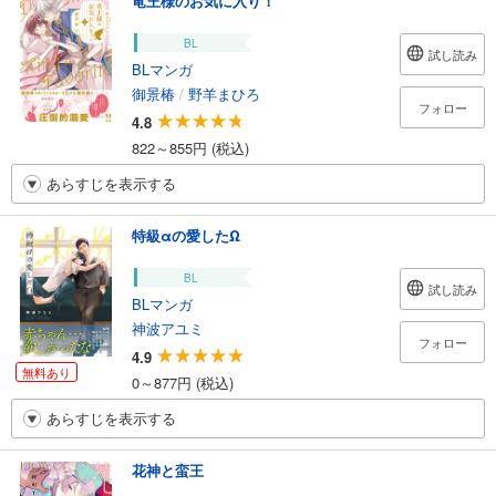
竜王様のお気に入り！
BL
試し読み
BLマンガ
御景椿
/
野羊まひろ
フォロー
4.8
822～855円 (税込)
あらすじを表示する
特級αの愛したΩ
BL
試し読み
BLマンガ
神波アユミ
フォロー
4.9
無料あり
0～877円 (税込)
あらすじを表示する
花神と蛮王