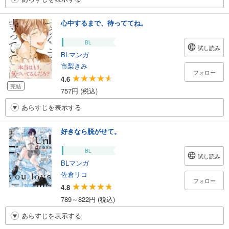
心中するまで、待っててね。
BL
試し読み
BLマンガ
市梨きみ
フォロー
4.6
完結
757円 (税込)
あらすじを表示する
好きなら脱がせて。
BL
試し読み
BLマンガ
佐倉リコ
フォロー
4.8
789～822円 (税込)
あらすじを表示する