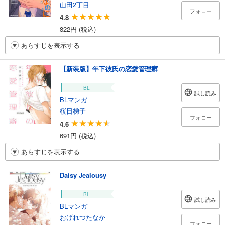
山田2丁目
フォロー
4.8
822円 (税込)
あらすじを表示する
【新装版】年下彼氏の恋愛管理癖
BL
試し読み
BLマンガ
桜日梯子
フォロー
4.6
691円 (税込)
あらすじを表示する
Daisy Jealousy
BL
試し読み
BLマンガ
おげれつたなか
フォロー