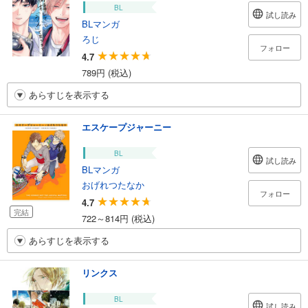
BL
試し読み
BLマンガ
ろじ
フォロー
4.7
789円 (税込)
あらすじを表示する
エスケープジャーニー
BL
試し読み
BLマンガ
おげれつたなか
フォロー
4.7
完結
722～814円 (税込)
あらすじを表示する
リンクス
BL
試し読み