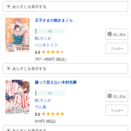
あらすじを表示する
王子さまの抱きまくら
BL
試し読み
BLマンガ
ハシモトミツ
フォロー
4.5
757～855円 (税込)
あらすじを表示する
嫌って言えない木村先輩
BL
試し読み
BLマンガ
でん蔵
フォロー
5.0
910円 (税込)
あらすじを表示する