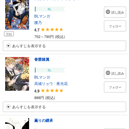
BL
試し読み
BLマンガ
腰乃
フォロー
4.7
完結
752～790円 (税込)
あらすじを表示する
眷愛隷属
BL
試し読み
BLマンガ
高城リョウ
/
夜光花
フォロー
4.9
888円 (税込)
あらすじを表示する
薫りの継承