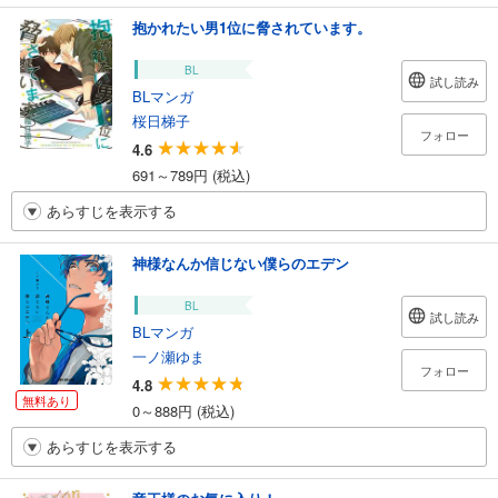
抱かれたい男1位に脅されています。
BL
試し読み
BLマンガ
桜日梯子
フォロー
4.6
691～789円 (税込)
あらすじを表示する
神様なんか信じない僕らのエデン
BL
試し読み
BLマンガ
一ノ瀬ゆま
フォロー
4.8
無料あり
0～888円 (税込)
あらすじを表示する