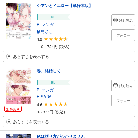
シアンとイエロー【単行本版】
BL
試し読み
BLマンガ
楢島さち
フォロー
4.5
110～724円 (税込)
あらすじを表示する
春、結婚して
BL
試し読み
BLマンガ
HISADA
フォロー
4.6
無料あり
0～877円 (税込)
あらすじを表示する
俺は頼り方がわかりません