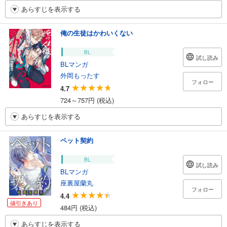
あらすじを表示する
俺の生徒はかわいくない
BL
試し読み
BLマンガ
外岡もったす
フォロー
4.7
724～757円 (税込)
あらすじを表示する
ペット契約
BL
試し読み
BLマンガ
座裏屋蘭丸
フォロー
4.4
値引きあり
484円 (税込)
あらすじを表示する