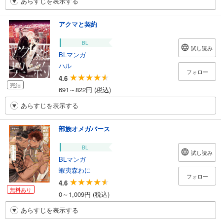
あらすじを表示する
アクマと契約
BL
試し読み
BLマンガ
ハル
フォロー
4.6
完結
691～822円 (税込)
あらすじを表示する
部族オメガバース
BL
試し読み
BLマンガ
蝦夷森わに
フォロー
4.6
無料あり
0～1,009円 (税込)
あらすじを表示する