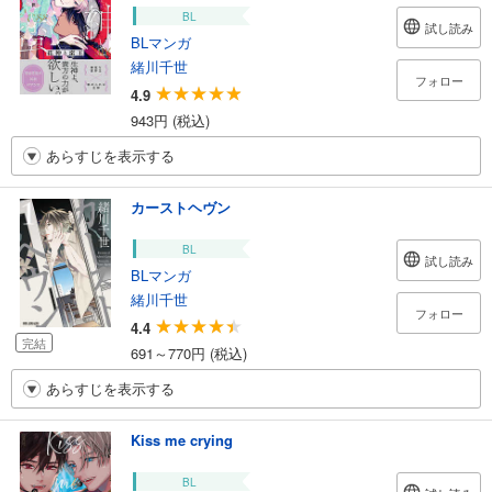
BL
試し読み
BLマンガ
緒川千世
フォロー
4.9
943円 (税込)
あらすじを表示する
カーストヘヴン
BL
試し読み
BLマンガ
緒川千世
フォロー
4.4
完結
691～770円 (税込)
あらすじを表示する
Kiss me crying
BL