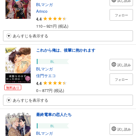
試し読み
BLマンガ
Arinco
フォロー
4.4
110～921円 (税込)
あらすじを表示する
これから俺は、後輩に抱かれます
BL
試し読み
BLマンガ
佳門サエコ
フォロー
4.4
無料あり
0～877円 (税込)
あらすじを表示する
最終電車の恋人たち
BL
試し読み
BLマンガ