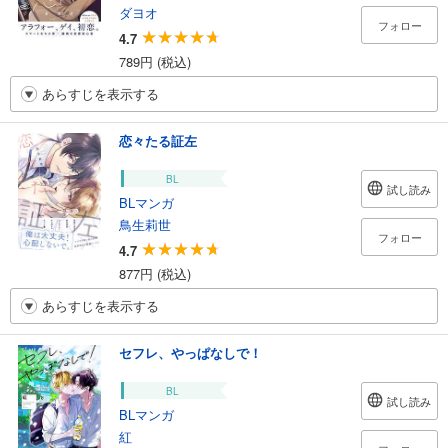
ダヨオ
フォロー
4.7
789円 (税込)
あらすじを表示する
恋々たる証左
BL
試し読み
BLマンガ
鳥生莉世
フォロー
4.7
877円 (税込)
あらすじを表示する
セフレ、やっぱなしで！
BL
試し読み
BLマンガ
紅