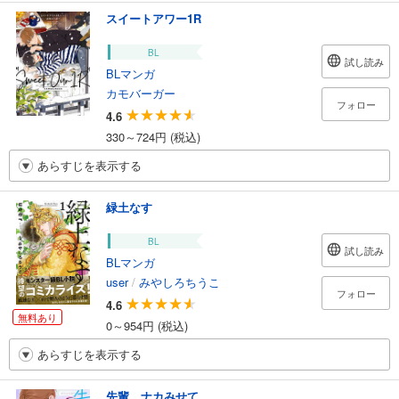
スイートアワー1R
BL
試し読み
BLマンガ
カモバーガー
フォロー
4.6
330～724円 (税込)
あらすじを表示する
緑土なす
BL
試し読み
BLマンガ
user
/
みやしろちうこ
フォロー
4.6
無料あり
0～954円 (税込)
あらすじを表示する
先輩、ナカみせて