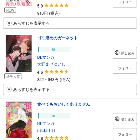
フォロー
5.0
NEW
910円 (税込)
あらすじを表示する
ゴミ溜めのガーネット
BL
試し読み
BLマンガ
犬野まげゆいし
フォロー
4.6
続巻入荷
822～943円 (税込)
あらすじを表示する
食べてもおいしくありません
BL
試し読み
BLマンガ
山田2丁目
フォロー
4.8