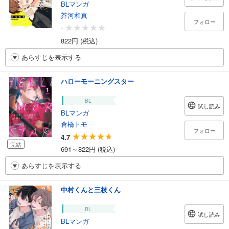
BLマンガ
芥河和真
フォロー
-
822円 (税込)
あらすじを表示する
ハローモーニングスター
BL
試し読み
BLマンガ
倉橋トモ
フォロー
4.7
完結
691～822円 (税込)
あらすじを表示する
中村くんと三枝くん
BL
試し読み
BLマンガ