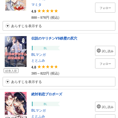
マミタ
フォロー
4.9
888～976円 (税込)
あらすじを表示する
伝説のヤリチンVS鉄壁の尻穴
BL
試し読み
BLマンガ
ととふみ
フォロー
4.8
続巻入荷
385～822円 (税込)
あらすじを表示する
絶対初恋プロポーズ
BL
試し読み
BLマンガ
ととふみ