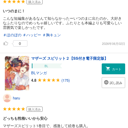
購入済み
いつのまに！
こんな短編集があるなんて知らなかったーいつのまに出たのか。大好き
なふたりなのでめっちゃ嬉しいです。ふたりとも本編よりも可愛らしい
雰囲気で楽しかったです。
＃ほのぼの
＃ハッピー
＃胸キュン
0
2026年06月02日
マザーズ スピリット２【SS付き電子限定版】
BL
カート
BLマンガ
4.8
(175)
試し読み
haru
購入済み
どっちも性格いいから安心
マザーズスピリット1巻目で、感激して続巻も購入。