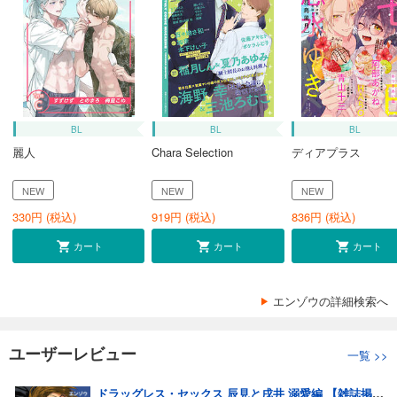
BL
BL
BL
麗人
Chara Selection
ディアプラス
NEW
NEW
NEW
330
円 (税込)
919
円 (税込)
836
円 (税込)
カート
カート
カート
エンゾウの詳細検索へ
ユーザーレビュー
一覧
>>
ドラッグレス・セックス 辰見と戌井 溺愛編 【雑誌掲載版】はじまり