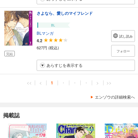
さよなら、愛しのマイフレンド
BL
BLマンガ
試し読み
4.2
627円 (税込)
フォロー
完結
あらすじを表示する
<<
<
1
・
・
・
>
>>
エンゾウの詳細検索へ
掲載誌