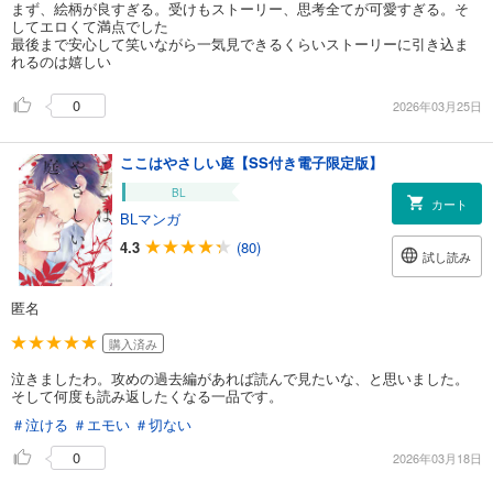
まず、絵柄が良すぎる。受けもストーリー、思考全てが可愛すぎる。そ
してエロくて満点でした
最後まで安心して笑いながら一気見できるくらいストーリーに引き込ま
れるのは嬉しい
0
2026年03月25日
ここはやさしい庭【SS付き電子限定版】
BL
カート
BLマンガ
4.3
(80)
試し読み
匿名
購入済み
泣きましたわ。攻めの過去編があれば読んで見たいな、と思いました。
そして何度も読み返したくなる一品です。
＃泣ける
＃エモい
＃切ない
0
2026年03月18日