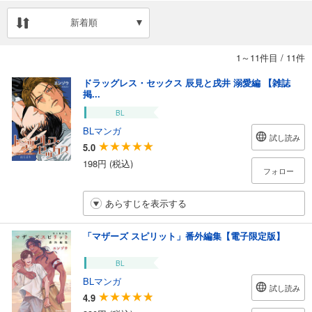
新着順
1～11件目
/
11件
ドラッグレス・セックス 辰見と戌井 溺愛編 【雑誌
掲...
BL
BLマンガ
試し読み
5.0
198円 (税込)
フォロー
あらすじを表示する
「マザーズ スピリット」番外編集【電子限定版】
BL
BLマンガ
試し読み
4.9