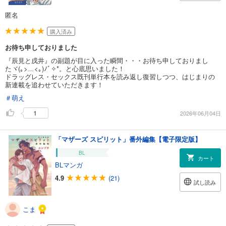
匿名
購入済み
お待ち申しておりました
『辰見と戌井』の副題が目に入った瞬間・・・お待ち申しておりまし
たヾ(｡>﹏<｡)ﾉﾞ✧*。と心底思いました！
ドラッグレス・セックス既刊単行本を読み返し復習しつつ、はじまりの
新連載を追わせていただきます！
＃萌え
1
2026年06月04日
「マザーズ スピリット」番外編集【電子限定版】
BL
カート
BLマンガ
4.9
(21)
試し読み
こま