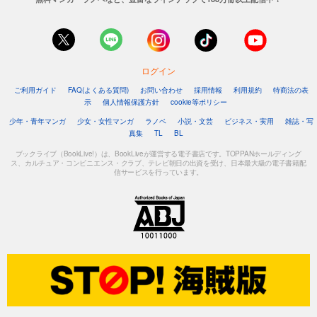
ログイン
ご利用ガイド
FAQ(よくある質問)
お問い合わせ
採用情報
利用規約
特商法の表
示
個人情報保護方針
cookie等ポリシー
少年・青年マンガ
少女・女性マンガ
ラノベ
小説・文芸
ビジネス・実用
雑誌・写
真集
TL
BL
ブックライブ（BookLive!）は、BookLiveが運営する電子書店です。TOPPANホールディング
ス、カルチュア・コンビニエンス・クラブ、テレビ朝日の出資を受け、日本最大級の電子書籍配
信サービスを行っています。