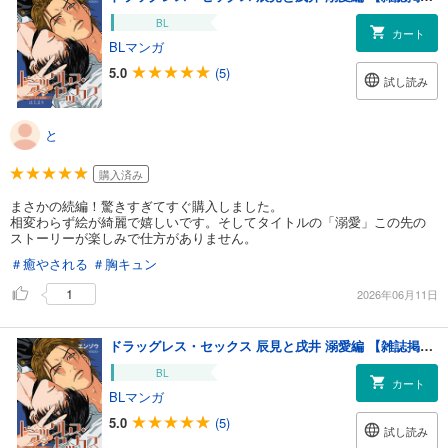
BL
カート
BLマンガ
5.0
(5)
試し読み
と
購入済み
まさかの続編！驚きすぎてすぐ購入しました。
相変わらず絵が綺麗で嬉しいです。そしてタイトルの「溺愛」この先の
ストーリーが楽しみで仕方がありません。
＃癒やされる
＃胸キュン
1
2026年06月11日
ドラッグレス・セックス 辰見と戌井 溺愛編 【雑誌掲載版】はじまり
BL
カート
BLマンガ
5.0
(5)
試し読み