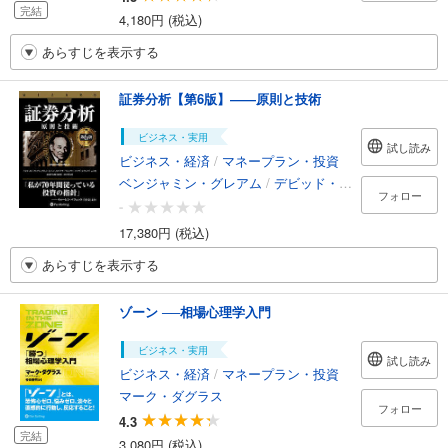
完結
4,180円 (税込)
あらすじを表示する
証券分析【第6版】――原則と技術
ビジネス・実用
試し読み
ビジネス・経済
/
マネープラン・投資
ベンジャミン・グレアム
/
デビッド・L・ドッド
/
セス
フォロー
-
17,380円 (税込)
あらすじを表示する
ゾーン ──相場心理学入門
ビジネス・実用
試し読み
ビジネス・経済
/
マネープラン・投資
マーク・ダグラス
フォロー
4.3
完結
3,080円 (税込)