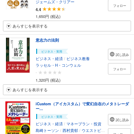
ジェームズ・クリアー
フォロー
4.4
1,650円 (税込)
あらすじを表示する
意志力の法則
ビジネス・実用
試し読み
ビジネス・経済
/
ビジネス教養
ラッセル・H・コンウェル
フォロー
-
1,320円 (税込)
あらすじを表示する
iCustom（アイカスタム）で変幻自在のメタトレーダ
ー...
ビジネス・実用
試し読み
ビジネス・経済
/
マネープラン・投資
島崎トーソン
/
西村貴郁
/
ウエストビレッジインベストメント株式会社