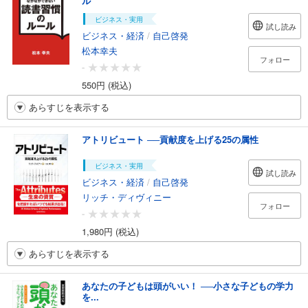
ル
ビジネス・実用
試し読み
ビジネス・経済
/
自己啓発
松本幸夫
フォロー
-
550円 (税込)
あらすじを表示する
アトリビュート ──貢献度を上げる25の属性
ビジネス・実用
試し読み
ビジネス・経済
/
自己啓発
リッチ・ディヴィニー
フォロー
-
1,980円 (税込)
あらすじを表示する
あなたの子どもは頭がいい！ ──小さな子どもの学力
を...