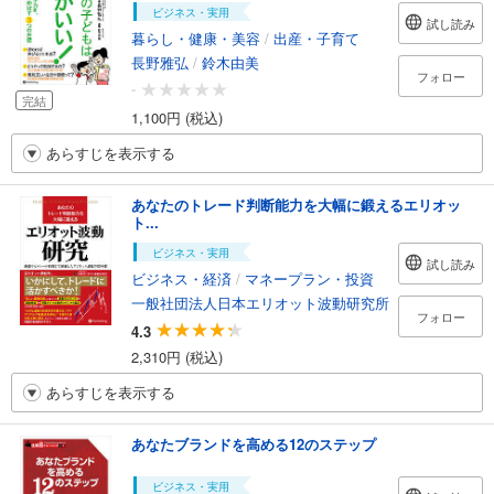
ビジネス・実用
試し読み
暮らし・健康・美容
/
出産・子育て
長野雅弘
/
鈴木由美
フォロー
-
完結
1,100円 (税込)
あらすじを表示する
あなたのトレード判断能力を大幅に鍛えるエリオッ
ト...
ビジネス・実用
試し読み
ビジネス・経済
/
マネープラン・投資
一般社団法人日本エリオット波動研究所
フォロー
4.3
2,310円 (税込)
あらすじを表示する
あなたブランドを高める12のステップ
ビジネス・実用