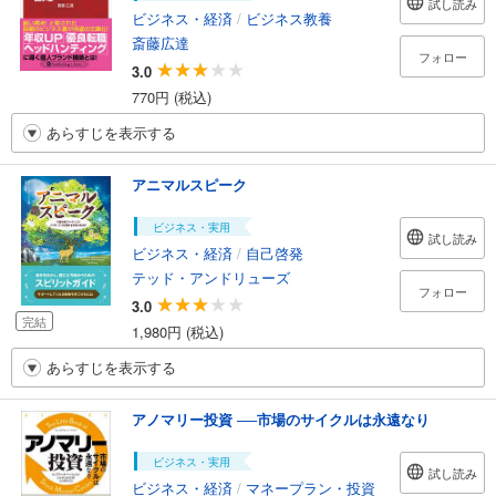
試し読み
ビジネス・経済
/
ビジネス教養
斎藤広達
フォロー
3.0
770円 (税込)
あらすじを表示する
アニマルスピーク
ビジネス・実用
試し読み
ビジネス・経済
/
自己啓発
テッド・アンドリューズ
フォロー
3.0
完結
1,980円 (税込)
あらすじを表示する
アノマリー投資 ──市場のサイクルは永遠なり
ビジネス・実用
試し読み
ビジネス・経済
/
マネープラン・投資