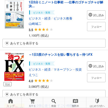
1日5分ミニノート仕事術 ──仕事のゴチャゴチャが解
決...
ビジネス・実用
試し読み
ビジネス・経済
/
ビジネス教養
山崎城二
フォロー
3.5
1,100円 (税込)
あらすじを表示する
～1日3度のチャンスを狙い撃ちする～待つFX
ビジネス・実用
試し読み
ビジネス・経済
/
マネープラン・投資
えつこ
フォロー
4.0
完結
3,080円 (税込)
あらすじを表示する
1日を2倍に使う！ すごい時間術
トップ
カート
検索
無料本
はじめての方へ