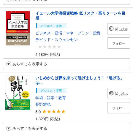
イェール大学流投資戦略 低リスク・高リターンを目
指...
ビジネス・実用
試し読み
ビジネス・経済
/
マネープラン・投資
デビッド・スウェンセン
フォロー
-
4,180円 (税込)
あらすじを表示する
いじめからは夢を持って逃げましょう！「逃げる」
は...
ビジネス・実用
試し読み
学術・語学
/
教育
長野雅弘
フォロー
5.0
1,320円 (税込)
あらすじを表示する