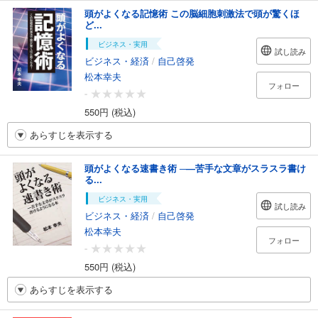
頭がよくなる記憶術 この脳細胞刺激法で頭が驚くほ
ど...
ビジネス・実用
試し読み
ビジネス・経済
/
自己啓発
松本幸夫
フォロー
-
550円 (税込)
あらすじを表示する
頭がよくなる速書き術 ─―苦手な文章がスラスラ書け
る...
ビジネス・実用
試し読み
ビジネス・経済
/
自己啓発
松本幸夫
フォロー
-
550円 (税込)
あらすじを表示する