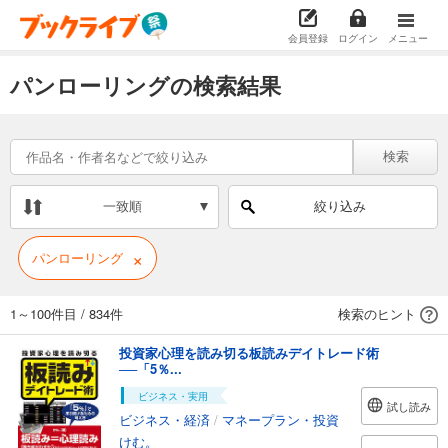
会員登録
ログイン
メニュー
パンローリングの検索結果
検索
一致順
絞り込み
×
パンローリング
1～100件目
/
834件
検索のヒント
投資家心理を読み切る板読みデイトレード術
──「5％...
ビジネス・実用
試し読み
ビジネス・経済
/
マネープラン・投資
けむ。