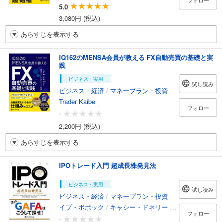
フォロー
5.0
3,080円 (税込)
あらすじを表示する
IQ162のMENSA会員が教える FX自動売買の基礎と実
践
ビジネス・実用
試し読み
ビジネス・経済
/
マネープラン・投資
Trader Kaibe
フォロー
-
2,200円 (税込)
あらすじを表示する
IPOトレード入門 超成長株発見法
ビジネス・実用
試し読み
ビジネス・経済
/
マネープラン・投資
イブ・ボボック
/
キャシー・ドネリー
/
エリック・クロ
フォロー
-