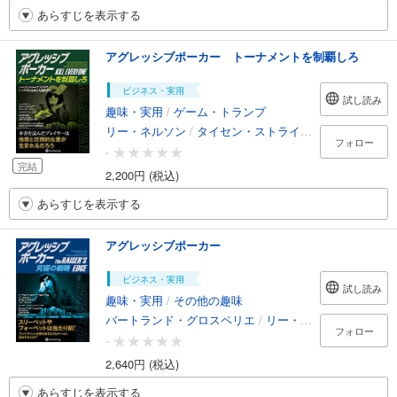
あらすじを表示する
アグレッシブポーカー トーナメントを制覇しろ
ビジネス・実用
試し読み
趣味・実用
/
ゲーム・トランプ
リー・ネルソン
/
タイセン・ストライブ
/
スティーブ・
フォロー
-
完結
2,200円 (税込)
あらすじを表示する
アグレッシブポーカー
ビジネス・実用
試し読み
趣味・実用
/
その他の趣味
バートランド・グロスペリエ
/
リー・ネルソン
/
タイセ
フォロー
-
2,640円 (税込)
あらすじを表示する