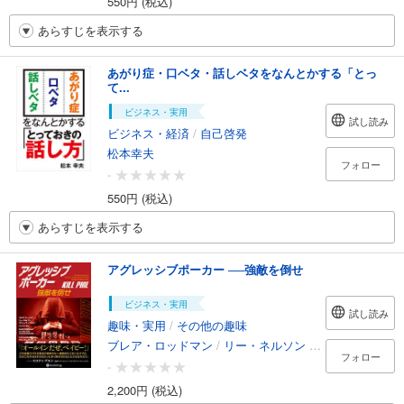
550円 (税込)
あらすじを表示する
あがり症・口ベタ・話しベタをなんとかする「とっ
て...
ビジネス・実用
試し読み
ビジネス・経済
/
自己啓発
松本幸夫
フォロー
-
550円 (税込)
あらすじを表示する
アグレッシブポーカー ──強敵を倒せ
ビジネス・実用
試し読み
趣味・実用
/
その他の趣味
ブレア・ロッドマン
/
リー・ネルソン
/
スティーブン・
フォロー
-
2,200円 (税込)