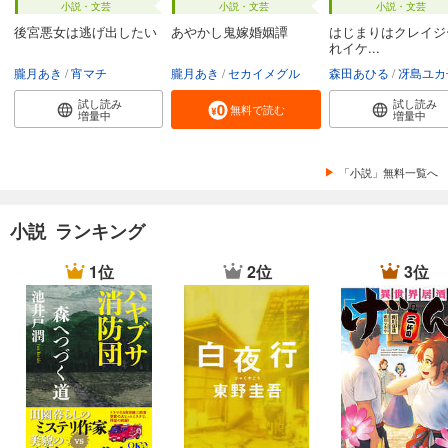
小説・文芸
小説・文芸
小説・文芸
後宮悪女は逃げ出したい
あやかし鬼嫁婚姻譚
はじまりはクレイジ
れイケ...
朧月あき
宵マチ
朧月あき
セカイメグル
森田あひる
冴島ユカ
試し読み
試し読み
無料で読む
増量中
増量中
「小説」無料一覧へ
小説 ランキング
1位
2位
3位