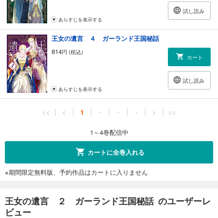
試し読み
あらすじを表示する
王女の遺言 ４ ガーランド王国秘話
814
円 (税込)
カート
試し読み
あらすじを表示する
<<
<
1
・
・
・
>
>>
1～4巻配信中
カートに全巻入れる
※期間限定無料版、予約作品はカートに入りません
王女の遺言 ２ ガーランド王国秘話 のユーザーレ
ビュー