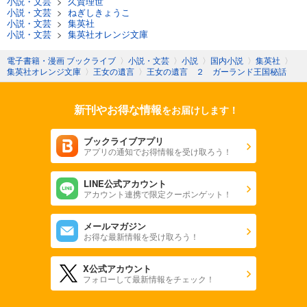
小説・文芸
>
久賀理世
小説・文芸
>
ねぎしきょうこ
小説・文芸
>
集英社
小説・文芸
>
集英社オレンジ文庫
電子書籍・漫画 ブックライブ
〉
小説・文芸
〉
小説
〉
国内小説
〉
集英社
〉
集英社オレンジ文庫
〉
王女の遺言
〉
王女の遺言 ２ ガーランド王国秘話
新刊やお得な情報
をお届けします！
ブックライブアプリ
アプリの通知でお得情報を受け取ろう！
LINE公式アカウント
アカウント連携で限定クーポンゲット！
メールマガジン
お得な最新情報を受け取ろう！
X公式アカウント
フォローして最新情報をチェック！