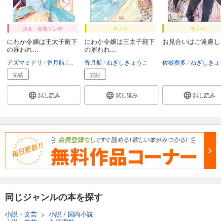
少女・女性マンガ
ラノベ
ラノベ
にわか令嬢は王太子殿下
にわか令嬢は王太子殿下
お見合いはご遠慮し
の雇われ...
の雇われ...
アズマミドリ
香月航
ねぎしきょうこ
香月航
ねぎしきょうこ
佐槻奏多
ねぎしきょ
完結
完結
試し読み
試し読み
試し読み
同じジャンルの本を探す
小説・文芸
>
小説
/
国内小説