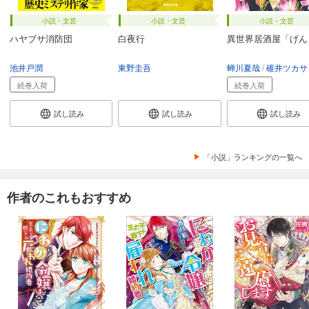
小説・文芸
小説・文芸
小説・文芸
ハヤブサ消防団
白夜行
異世界居酒屋「げん
池井戸潤
東野圭吾
蝉川夏哉
碓井ツカサ
続巻入荷
続巻入荷
試し読み
試し読み
試し読み
「小説」ランキングの一覧へ
作者のこれもおすすめ