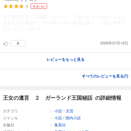
ネタバレ
少し希望を持てる展開。だけれど、王族というのは信じられる
者がおらず孤独で、民や国のための責任は重く、大変な世界だ
なとつくづく感じた。
2025年07月13日
0
レビューをもっと見る
すべてのレビューを見る(
7
)
王女の遺言 ２ ガーランド王国秘話 の詳細情報
カテゴリ
小説・文芸
ジャンル
小説
/
国内小説
出版社
集英社