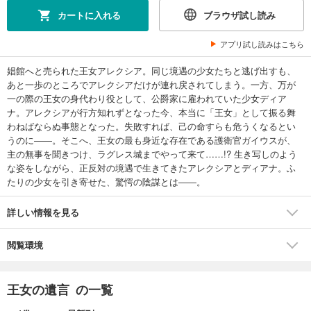
カートに入れる
ブラウザ試し読み
アプリ試し読みはこちら
娼館へと売られた王女アレクシア。同じ境遇の少女たちと逃げ出すも、
あと一歩のところでアレクシアだけが連れ戻されてしまう。一方、万が
一の際の王女の身代わり役として、公爵家に雇われていた少女ディア
ナ。アレクシアが行方知れずとなった今、本当に「王女」として振る舞
わねばならぬ事態となった。失敗すれば、己の命すらも危うくなるとい
うのに――。そこへ、王女の最も身近な存在である護衛官ガイウスが、
主の無事を聞きつけ、ラグレス城までやって来て……!? 生き写しのよう
な姿をしながら、正反対の境遇で生きてきたアレクシアとディアナ。ふ
たりの少女を引き寄せた、驚愕の陰謀とは――。
詳しい情報を見る
閲覧環境
王女の遺言 の一覧