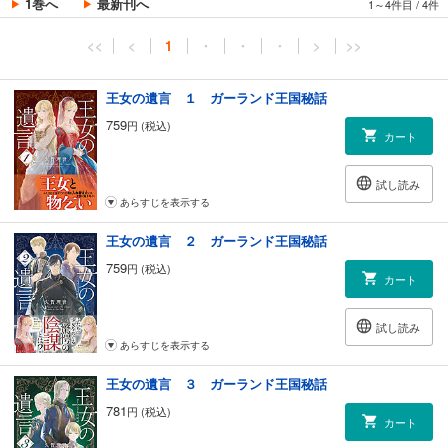
1巻へ
最新刊へ
1～4件目
/
4件
<<
<
1
・
・
・
>
>>
王女の遺言 １ ガーランド王国秘話
759
円 (税込)
カート
試し読み
あらすじを表示する
王女の遺言 ２ ガーランド王国秘話
759
円 (税込)
カート
試し読み
あらすじを表示する
王女の遺言 ３ ガーランド王国秘話
781
円 (税込)
カート