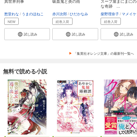
異世界刑事
吸血鬼と炎の雨
スープ屋まにまにの
な奇跡 ...
愁堂れな
うまのほねこ
赤川次郎
ひだかなみ
柴野理奈子
マメイケ
NEW
続巻入荷
続巻入荷
試し読み
試し読み
試し読み
「集英社オレンジ文庫」の最新刊一覧へ
無料で読める小説