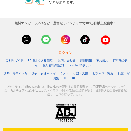
などが届きます。
無料マンガ・ラノベなど、豊富なラインナップで188万冊以上配信中！
ログイン
ご利用ガイド
FAQ(よくある質問)
お問い合わせ
採用情報
利用規約
特商法の表
示
個人情報保護方針
cookie等ポリシー
少年・青年マンガ
少女・女性マンガ
ラノベ
小説・文芸
ビジネス・実用
雑誌・写
真集
TL
BL
ブックライブ（BookLive!）は、BookLiveが運営する電子書店です。TOPPANホールディング
ス、カルチュア・コンビニエンス・クラブ、テレビ朝日の出資を受け、日本最大級の電子書籍配
信サービスを行っています。