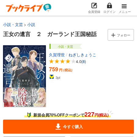
会員登録
ログイン
メニュー
小説・文芸
小説
王女の遺言 ２ ガーランド王国秘話
フォロー
小説・文芸
久賀理世
/
ねぎしきょうこ
4.0
(8)
759
円 (税込)
3
pt
227
新規会員70%OFFクーポンで
円(税込)
今すぐ購入