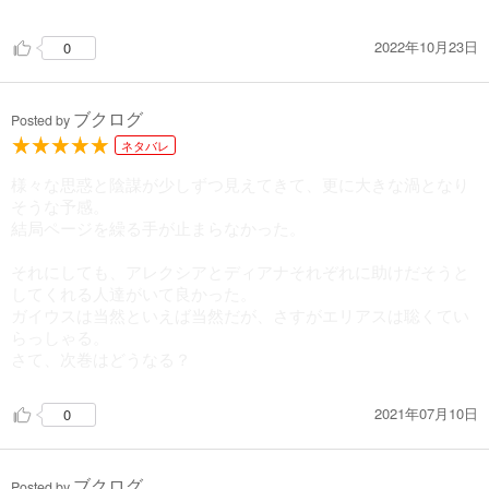
2022年10月23日
0
ブクログ
Posted by
ネタバレ
様々な思惑と陰謀が少しずつ見えてきて、更に大きな渦となり
そうな予感。
結局ページを繰る手が止まらなかった。
それにしても、アレクシアとディアナそれぞれに助けだそうと
してくれる人達がいて良かった。
ガイウスは当然といえば当然だが、さすがエリアスは聡くてい
らっしゃる。
さて、次巻はどうなる？
2021年07月10日
0
ブクログ
Posted by