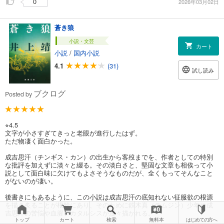
0
2026年03月02日
蒼き狼
小説・文芸
カート
小説
/
国内小説
4.1
(31)
試し読み
ブクログ
Posted by
⭐︎4.5
文字が小さすぎてきっと老眼が進行したはず。
ただ物凄く面白かった。
成吉思汗（チンギス・カン）の出生から客歿までを、作者としての特別
な批評を加えずに淡々と綴る。その淡白さと、堅固な文章も相俟って小
説として面白味に欠けてもよさそうなものだが、全くもってそんなこと
がないのが凄い。
後書きにもあるように、この小説は成吉思汗の底知れない征服欲の根源
を描き炙ることが根幹にあり、そのために鉄木真（テムジン）少年や成
吉思汗の苦悩や血腥いカタルシスが度々描かれる。
トップ
カート
検索
無料本
はじめての方へ