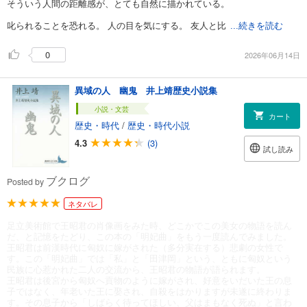
そういう人間の距離感が、とても自然に描かれている。
叱られることを恐れる。 人の目を気にする。 友人と比
...続きを読む
0
2026年06月14日
異域の人 幽鬼 井上靖歴史小説集
小説・文芸
カート
歴史・時代
/
歴史・時代小説
4.3
(3)
試し読み
ブクログ
Posted by
ネタバレ
足立美術館で王昭君の肖像画をみた時、どこかでこの美女の物語を読ん
だ、と記憶をたどり、この本の「明妃曲」をもう一度読んでみました。
王昭君は前漢時代に匈奴に嫁がされた（多分実在する）悲劇の女性で
す。この「明妃曲」では「私」と「田津岡」という、ともに匈奴という
民族に心惹かれた二人の交流から、王昭君の物語が語られます。
王昭君は後宮から匈奴へ貢物のように嫁がされ、好意をいだいた王の息
子ではなく、年老いた王に娶され、自殺をはかりますが未遂に終わりま
す。その息子から「しばらく待ってほしい、父はまもなく死ぬ」と言わ