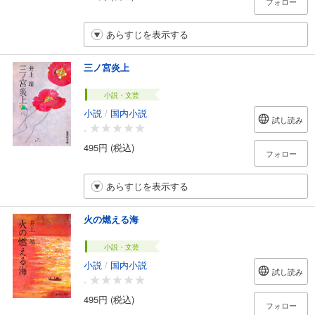
フォロー
あらすじを表示する
三ノ宮炎上
小説・文芸
小説
/
国内小説
試し読み
-
495円 (税込)
フォロー
あらすじを表示する
火の燃える海
小説・文芸
小説
/
国内小説
試し読み
-
495円 (税込)
フォロー