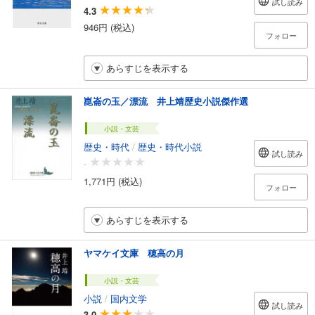
試し読み
4.3
946円 (税込)
フォロー
あらすじを表示する
崑崙の玉／漂流 井上靖歴史小説傑作選
小説・文芸
歴史・時代
/
歴史・時代小説
試し読み
-
1,771円 (税込)
フォロー
あらすじを表示する
ヤマケイ文庫 穂高の月
小説・文芸
小説
/
国内文学
試し読み
3.0