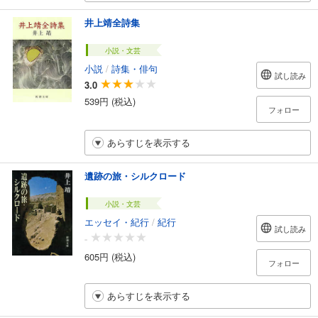
井上靖全詩集
小説・文芸
小説
/
詩集・俳句
試し読み
3.0
539円 (税込)
フォロー
あらすじを表示する
遺跡の旅・シルクロード
小説・文芸
エッセイ・紀行
/
紀行
試し読み
-
605円 (税込)
フォロー
あらすじを表示する