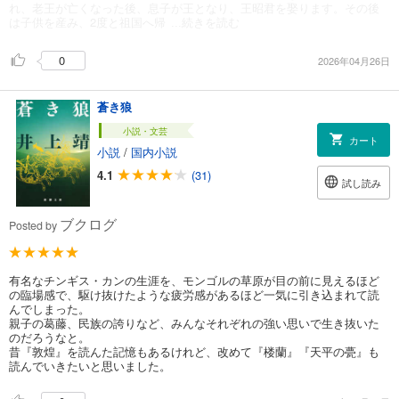
れ、老王が亡くなった後、息子が王となり、王昭君を娶ります。その後
は子供を産み、2度と祖国へ帰
...続きを読む
0
2026年04月26日
蒼き狼
小説・文芸
カート
小説
/
国内小説
4.1
(31)
試し読み
ブクログ
Posted by
有名なチンギス・カンの生涯を、モンゴルの草原が目の前に見えるほど
の臨場感で、駆け抜けたような疲労感があるほど一気に引き込まれて読
んでしまった。
親子の葛藤、民族の誇りなど、みんなそれぞれの強い思いで生き抜いた
のだろうなと。
昔『敦煌』を読んた記憶もあるけれど、改めて『楼蘭』『天平の甍』も
読んでいきたいと思いました。