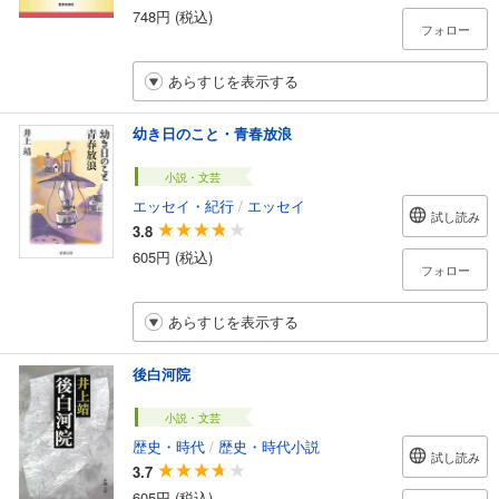
748円 (税込)
フォロー
あらすじを表示する
幼き日のこと・青春放浪
小説・文芸
エッセイ・紀行
/
エッセイ
試し読み
3.8
605円 (税込)
フォロー
あらすじを表示する
後白河院
小説・文芸
歴史・時代
/
歴史・時代小説
試し読み
3.7
605円 (税込)