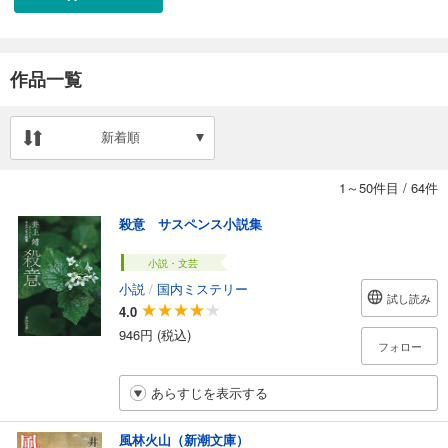
作品一覧
新着順
1～50件目
/
64件
殺意 サスペンス小説集
小説・文芸
小説
/
国内ミステリー
試し読み
4.0
946円 (税込)
フォロー
あらすじを表示する
風林火山（新潮文庫）