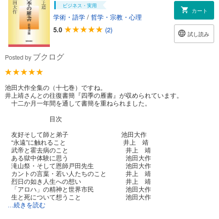
ビジネス・実用
カート
学術・語学
/
哲学・宗教・心理
5.0
(2)
試し読み
ブクログ
Posted by
池田大作全集の（十七巻）ですね。
井上靖さんとの往復書簡『四季の雁書』が収められています。
十二か月一年間を通して書簡を重ねられました。
目次
友好そして師と弟子 池田大作
“永遠”に触れること 井上 靖
武帝と霍去病のこと 井上 靖
ある獄中体験に思う 池田大作
滝山祭・そして恩師戸田先生 池田大作
カントの言葉・若い人たちのこと 井上 靖
烈日の如き人生への想い 井上 靖
「アロハ」の精神と世界市民 池田大作
生と死について想うこと 池田大作
...続きを読む