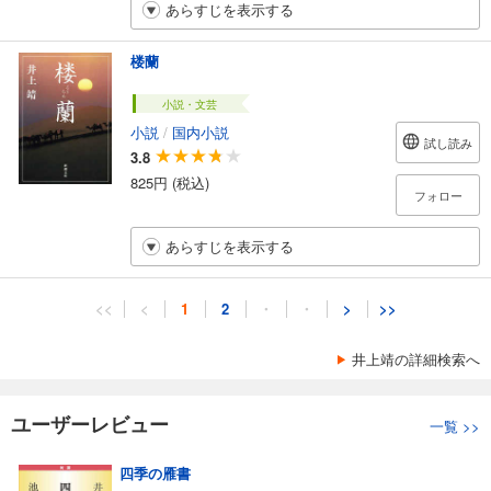
あらすじを表示する
楼蘭
小説・文芸
小説
/
国内小説
試し読み
3.8
825円 (税込)
フォロー
あらすじを表示する
<<
<
1
2
・
・
>
>>
井上靖の詳細検索へ
ユーザーレビュー
一覧
>>
四季の雁書