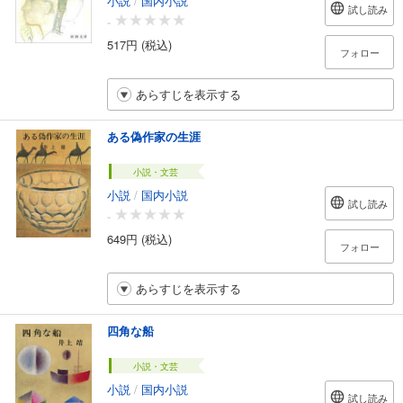
試し読み
-
517円 (税込)
フォロー
あらすじを表示する
ある偽作家の生涯
小説・文芸
小説
/
国内小説
試し読み
-
649円 (税込)
フォロー
あらすじを表示する
四角な船
小説・文芸
小説
/
国内小説
試し読み