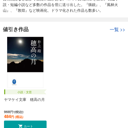
説・短編小説など多数の作品を世に送り出した。『猟銃』、『風林火
山』、『敦煌』など映画化、ドラマ化された作品も数多い。
値引き作品
一覧
>>
小説・文芸
ヤマケイ文庫 穂高の月
968円 (税込)
484
円 (税込)
カート