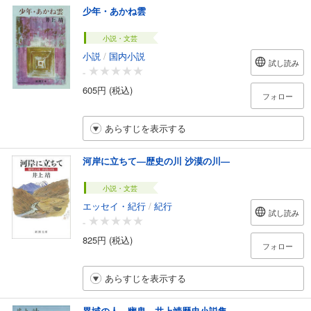
少年・あかね雲
小説・文芸
小説
/
国内小説
試し読み
-
605円 (税込)
フォロー
あらすじを表示する
河岸に立ちて―歴史の川 沙漠の川―
小説・文芸
エッセイ・紀行
/
紀行
試し読み
-
825円 (税込)
フォロー
あらすじを表示する
異域の人 幽鬼 井上靖歴史小説集