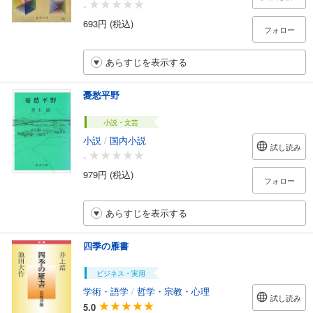
-
693円 (税込)
フォロー
あらすじを表示する
憂愁平野
小説・文芸
小説
/
国内小説
試し読み
-
979円 (税込)
フォロー
あらすじを表示する
四季の雁書
ビジネス・実用
学術・語学
/
哲学・宗教・心理
試し読み
5.0