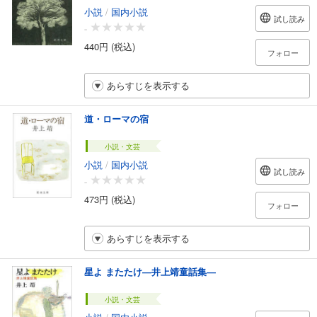
小説
/
国内小説
試し読み
-
440円 (税込)
フォロー
あらすじを表示する
道・ローマの宿
小説・文芸
小説
/
国内小説
試し読み
-
473円 (税込)
フォロー
あらすじを表示する
星よ またたけ―井上靖童話集―
小説・文芸
小説
/
国内小説