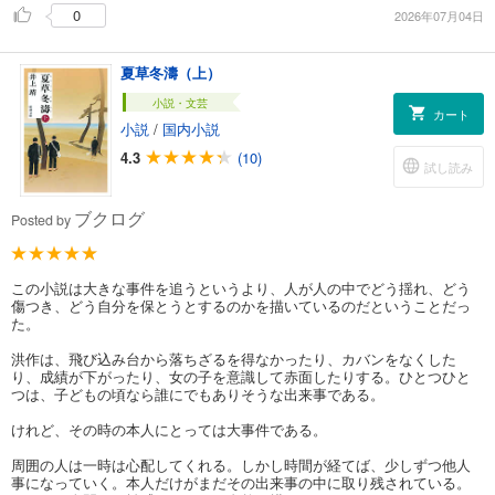
0
2026年07月04日
夏草冬濤（上）
小説・文芸
カート
小説
/
国内小説
4.3
(10)
試し読み
ブクログ
Posted by
この小説は大きな事件を追うというより、人が人の中でどう揺れ、どう
傷つき、どう自分を保とうとするのかを描いているのだということだっ
た。
洪作は、飛び込み台から落ちざるを得なかったり、カバンをなくした
り、成績が下がったり、女の子を意識して赤面したりする。ひとつひと
つは、子どもの頃なら誰にでもありそうな出来事である。
けれど、その時の本人にとっては大事件である。
周囲の人は一時は心配してくれる。しかし時間が経てば、少しずつ他人
事になっていく。本人だけがまだその出来事の中に取り残されている。