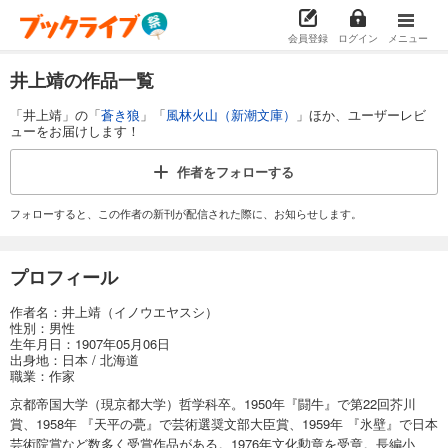
会員登録
ログイン
メニュー
井上靖の作品一覧
「井上靖」の「
蒼き狼
」「
風林火山（新潮文庫）
」ほか、ユーザーレビ
ューをお届けします！
作者を
フォローする
フォローすると、この作者の新刊が配信された際に、お知らせします。
プロフィール
作者名：井上靖（イノウエヤスシ）
性別：男性
生年月日：1907年05月06日
出身地：日本 / 北海道
職業：作家
京都帝国大学（現京都大学）哲学科卒。1950年『闘牛』で第22回芥川
賞、1958年 『天平の甍』で芸術選奨文部大臣賞、1959年 『氷壁』で日本
芸術院賞など数多く受賞作品がある。1976年文化勲章を受章。長編小