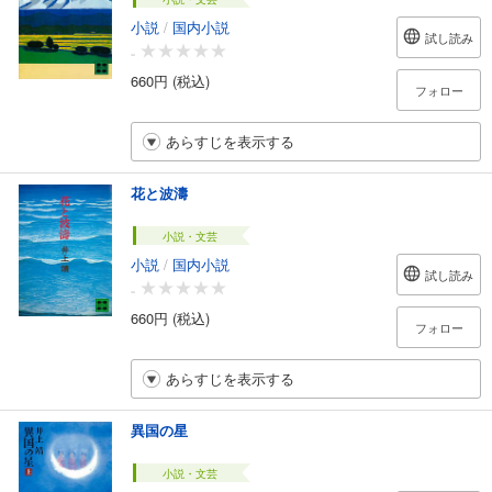
小説
/
国内小説
試し読み
-
660円 (税込)
フォロー
あらすじを表示する
花と波濤
小説・文芸
小説
/
国内小説
試し読み
-
660円 (税込)
フォロー
あらすじを表示する
異国の星
小説・文芸