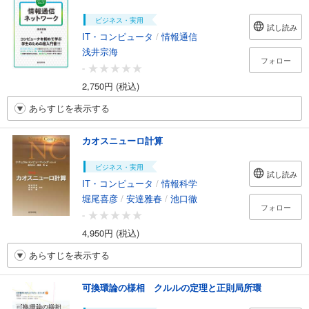
ビジネス・実用
試し読み
IT・コンピュータ
/
情報通信
浅井宗海
フォロー
-
2,750円 (税込)
あらすじを表示する
カオスニューロ計算
ビジネス・実用
試し読み
IT・コンピュータ
/
情報科学
堀尾喜彦
/
安達雅春
/
池口徹
フォロー
-
4,950円 (税込)
あらすじを表示する
可換環論の様相 クルルの定理と正則局所環