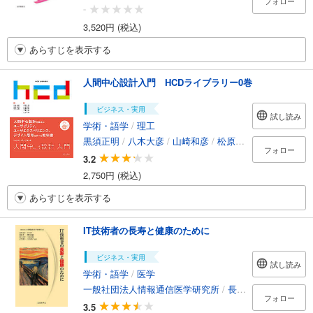
フォロー
-
3,520円 (税込)
あらすじを表示する
人間中心設計入門 HCDライブラリー0巻
ビジネス・実用
試し読み
学術・語学
/
理工
黒須正明
/
八木大彦
/
山崎和彦
/
松原幸行
/
竹内公啓
フォロー
3.2
2,750円 (税込)
あらすじを表示する
IT技術者の長寿と健康のために
ビジネス・実用
試し読み
学術・語学
/
医学
一般社団法人情報通信医学研究所
/
長野宏宣
/
中川晋一
フォロー
3.5