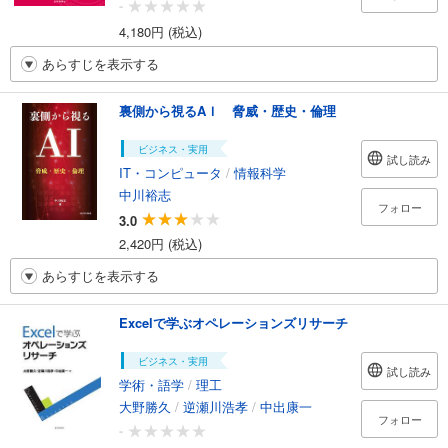
-
4,180円 (税込)
あらすじを表示する
裏側から視るAＩ 脅威・歴史・倫理
ビジネス・実用
試し読み
IT・コンピュータ
/
情報科学
中川裕志
フォロー
3.0
2,420円 (税込)
あらすじを表示する
Excelで学ぶオペレーションズリサーチ
ビジネス・実用
試し読み
学術・語学
/
理工
大野勝久
/
逆瀬川浩孝
/
中出康一
フォロー
-