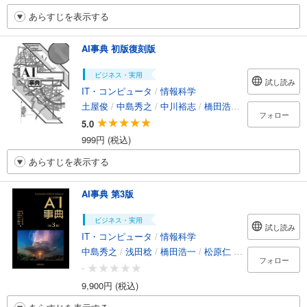
あらすじを表示する
AI事典 初版復刻版
ビジネス・実用
試し読み
IT・コンピュータ
/
情報科学
土屋俊
/
中島秀之
/
中川裕志
/
橋田浩一
/
松原仁
フォロー
5.0
999円 (税込)
あらすじを表示する
AI事典 第3版
ビジネス・実用
試し読み
IT・コンピュータ
/
情報科学
中島秀之
/
浅田稔
/
橋田浩一
/
松原仁
/
山川宏
/
栗原聡
フォロー
-
9,900円 (税込)