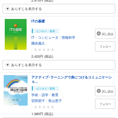
2,970円 (税込)
あらすじを表示する
ITの基礎
ビジネス・実用
試し読み
IT・コンピュータ
/
情報科学
國友義久
フォロー
-
2,420円 (税込)
あらすじを表示する
アクティブ･ラーニングで身につけるコミュニケーシ
ョ...
ビジネス・実用
試し読み
学術・語学
/
教育
切田節子
/
長山恵子
フォロー
-
1,980円 (税込)