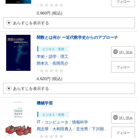
フォロー
-
3,960円 (税込)
あらすじを表示する
関数とは何か ー近代数学史からのアプローチ
ビジネス・実用
試し読み
学術・語学
/
理工
岡本久
/
長岡亮介
フォロー
-
4,620円 (税込)
あらすじを表示する
機械学習
ビジネス・実用
試し読み
IT・コンピュータ
/
情報科学
周志華
/
大和田勇人
/
玄光男
/
下川朝有
/
郝新厂
/
張聞
フォロー
-