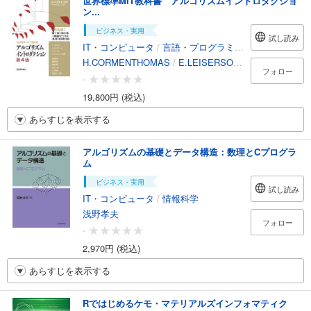
世界標準MIT教科書 アルゴリズムイントロダクショ
ン...
ビジネス・実用
試し読み
IT・コンピュータ
/
言語・プログラミング
H.CORMENTHOMAS
/
E.LEISERSONCHARLES
/
L.R
フォロー
-
19,800円 (税込)
あらすじを表示する
アルゴリズムの基礎とデータ構造：数理とCプログラ
ム
ビジネス・実用
試し読み
IT・コンピュータ
/
情報科学
浅野孝夫
フォロー
-
2,970円 (税込)
あらすじを表示する
Rではじめるケモ・マテリアルズインフォマティク