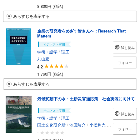
8,800円 (税込)
あらすじを表示する
企業の研究者をめざす皆さんへ：Research That
Matters
ビジネス・実用
試し読み
学術・語学
/
理工
丸山宏
フォロー
4.2
1,760円 (税込)
あらすじを表示する
気候変動下の水・土砂災害適応策 社会実装に向けて
ビジネス・実用
試し読み
学術・語学
/
理工
国土文化研究所
/
池田駿介
/
小松利光
/
馬場健司
/
望月
フォロー
-