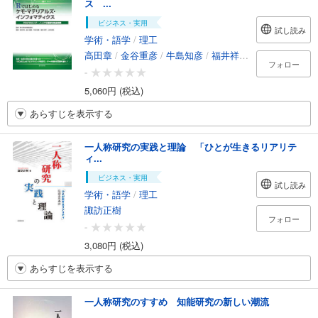
ス ...
ビジネス・実用
試し読み
学術・語学
/
理工
高田章
/
金谷重彦
/
牛島知彦
/
福井祥文
/
小野直亮
フォロー
-
5,060円 (税込)
あらすじを表示する
一人称研究の実践と理論 「ひとが生きるリアリテ
ィ...
ビジネス・実用
試し読み
学術・語学
/
理工
諏訪正樹
フォロー
-
3,080円 (税込)
あらすじを表示する
一人称研究のすすめ 知能研究の新しい潮流