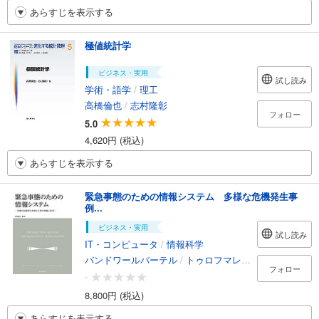
あらすじを表示する
極値統計学
ビジネス・実用
試し読み
学術・語学
/
理工
高橋倫也
/
志村隆彰
フォロー
5.0
4,620円 (税込)
あらすじを表示する
緊急事態のための情報システム 多様な危機発生事
例...
ビジネス・実用
試し読み
IT・コンピュータ
/
情報科学
バンドワールバーテル
/
トゥロフマレー
/
ヒルツスター
フォロー
-
8,800円 (税込)
あらすじを表示する