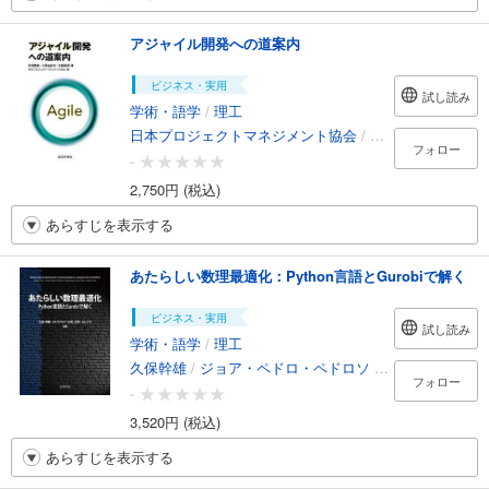
アジャイル開発への道案内
ビジネス・実用
試し読み
学術・語学
/
理工
日本プロジェクトマネジメント協会
/
片岡雅憲
/
小原由
フォロー
-
2,750円 (税込)
あらすじを表示する
あたらしい数理最適化：Python言語とGurobiで解く
ビジネス・実用
試し読み
学術・語学
/
理工
久保幹雄
/
ジョア・ペドロ・ペドロソ
/
村松正和
/
アブ
フォロー
-
3,520円 (税込)
あらすじを表示する