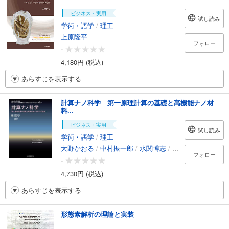
ビジネス・実用
試し読み
学術・語学
/
理工
上原隆平
フォロー
-
4,180円 (税込)
あらすじを表示する
計算ナノ科学 第一原理計算の基礎と高機能ナノ材
料...
ビジネス・実用
試し読み
学術・語学
/
理工
大野かおる
/
中村振一郎
/
水関博志
/
佐原亮二
フォロー
-
4,730円 (税込)
あらすじを表示する
形態素解析の理論と実装