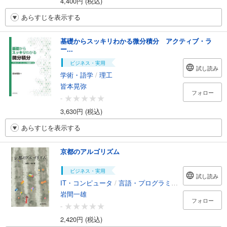
4,400円 (税込)
あらすじを表示する
基礎からスッキリわかる微分積分 アクティブ・ラ
ー...
ビジネス・実用
試し読み
学術・語学
/
理工
皆本晃弥
フォロー
-
3,630円 (税込)
あらすじを表示する
京都のアルゴリズム
ビジネス・実用
試し読み
IT・コンピュータ
/
言語・プログラミング
岩間一雄
フォロー
-
2,420円 (税込)