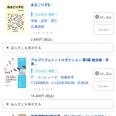
あるごりずむ
ビジネス・実用
試し読み
学術・語学
/
理工
広瀬貞樹
フォロー
-
2,640円 (税込)
あらすじを表示する
アルゴリズムイントロダクション 第3版 総合版：世
界...
ビジネス・実用
試し読み
IT・コンピュータ
/
情報科学
T.CORMEN
/
C.LEISERSON
/
R.RIVEST
/
C.STEIN
/
フォロー
-
15,400円 (税込)
あらすじを表示する