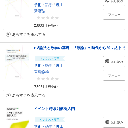
試し読み
学術・語学
/
理工
新妻弘
フォロー
-
2,860円 (税込)
あらすじを表示する
ε-δ論法と数学の基礎 『原論』の時代から20世紀まで
ビジネス・実用
試し読み
学術・語学
/
理工
宮島静雄
フォロー
-
3,850円 (税込)
あらすじを表示する
イベント時系列解析入門
ビジネス・実用
試し読み
学術・語学
/
理工