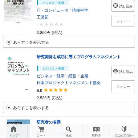
ビジネス・実用
試し読み
IT・コンピュータ
/
情報科学
工藤拓
フォロー
-
3,850円 (税込)
あらすじを表示する
研究開発を成功に導くプログラムマネジメント
ビジネス・実用
試し読み
ビジネス・経済
/
経営・企業
日本プロジェクトマネジメント協会
フォロー
5.0
2,530円 (税込)
あらすじを表示する
研究者の省察
ビジネス・実用
トップ
カート
検索
無料本
はじめての方へ
試し読み