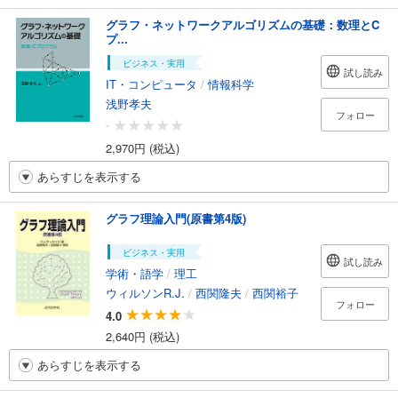
グラフ・ネットワークアルゴリズムの基礎：数理とC
プ...
ビジネス・実用
試し読み
IT・コンピュータ
/
情報科学
浅野孝夫
フォロー
-
2,970円 (税込)
あらすじを表示する
グラフ理論入門(原書第4版)
ビジネス・実用
試し読み
学術・語学
/
理工
ウィルソンR.J.
/
西関隆夫
/
西関裕子
フォロー
4.0
2,640円 (税込)
あらすじを表示する