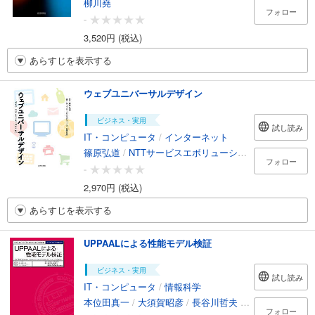
柳川堯
フォロー
-
3,520円 (税込)
あらすじを表示する
ウェブユニバーサルデザイン
ビジネス・実用
試し読み
IT・コンピュータ
/
インターネット
篠原弘道
/
NTTサービスエボリューション研究所
フォロー
-
2,970円 (税込)
あらすじを表示する
UPPAALによる性能モデル検証
ビジネス・実用
試し読み
IT・コンピュータ
/
情報科学
本位田真一
/
大須賀昭彦
/
長谷川哲夫
/
田原康之
/
磯部
フォロー