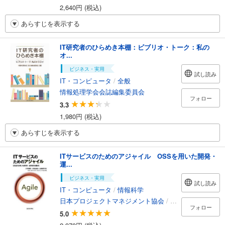
2,640円 (税込)
あらすじを表示する
IT研究者のひらめき本棚：ビブリオ・トーク：私の
オ...
ビジネス・実用
試し読み
IT・コンピュータ
/
全般
情報処理学会会誌編集委員会
フォロー
3.3
1,980円 (税込)
あらすじを表示する
ITサービスのためのアジャイル OSSを用いた開発・
運...
ビジネス・実用
試し読み
IT・コンピュータ
/
情報科学
日本プロジェクトマネジメント協会
/
片岡雅憲
/
小原由
フォロー
5.0