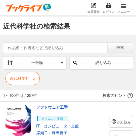
会員登録
ログイン
メニュー
近代科学社の検索結果
検索
一致順
絞り込み
×
近代科学社
1～100件目
/
257件
検索のヒント
ソフトウェア工学
ビジネス・実用
試し読み
IT・コンピュータ
/
全般
岸知二
/
野田夏子