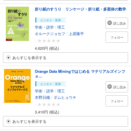
折り紙のすうり リンケージ・折り紙・多面体の数学
ビジネス・実用
試し読み
学術・語学
/
理工
オルークジョセフ
/
上原隆平
フォロー
-
4,620円 (税込)
あらすじを表示する
Orange Data Miningではじめる マテリアルズインフ
ォ...
ビジネス・実用
試し読み
学術・語学
/
理工
木野日織
/
ダムヒョウチ
フォロー
-
3,410円 (税込)
あらすじを表示する