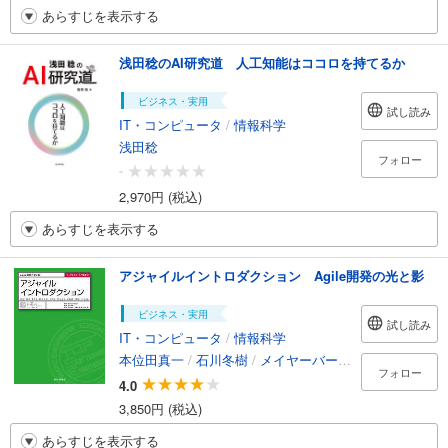
あらすじを表示する
浅田稔のAI研究道 人工知能はココロを持てるか
ビジネス・実用
試し読み
IT・コンピュータ
/
情報科学
浅田稔
フォロー
-
2,970円 (税込)
あらすじを表示する
アジャイルイントロダクション Agile開発の光と影
ビジネス・実用
試し読み
IT・コンピュータ
/
情報科学
本位田真一
/
石川冬樹
/
メイヤーバートランド
/
土肥拓
フォロー
4.0
3,850円 (税込)
あらすじを表示する