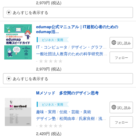
2,970円 (税込)
あらすじを表示する
edumap公式マニュアル｜IT超初心者のための
edumap活...
ビジネス・実用
試し読み
IT・コンピュータ
/
デザイン・グラフィックス
一般社団法人教育のための科学研究所
/
新井紀子
/
合田
フォロー
-
2,970円 (税込)
あらすじを表示する
Mメソッド 多空間のデザイン思考
ビジネス・実用
試し読み
趣味・実用
/
伝統・芸能・美術
デザイン塾
/
松岡由幸
/
氏家良樹
/
浅沼尚
/
高野修治
/
フォロー
-
2,420円 (税込)