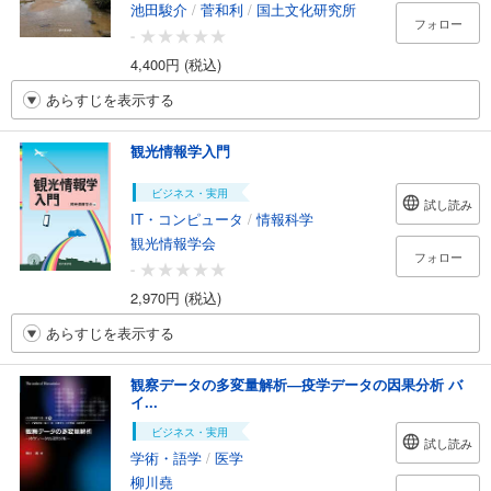
池田駿介
/
菅和利
/
国土文化研究所
フォロー
-
4,400円 (税込)
あらすじを表示する
観光情報学入門
ビジネス・実用
試し読み
IT・コンピュータ
/
情報科学
観光情報学会
フォロー
-
2,970円 (税込)
あらすじを表示する
観察データの多変量解析―疫学データの因果分析 バ
イ...
ビジネス・実用
試し読み
学術・語学
/
医学
柳川堯