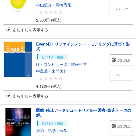
小山慎介
/
島崎秀昭
フォロー
-
2,860円 (税込)
あらすじを表示する
Event-B：リファインメント・モデリングに基づく形
式...
ビジネス・実用
試し読み
IT・コンピュータ
/
情報科学
中島震
/
來間啓伸
フォロー
-
4,180円 (税込)
あらすじを表示する
医療･臨床データチュートリアル―医療･臨床データの
解...
ビジネス・実用
試し読み
学術・語学
/
医学