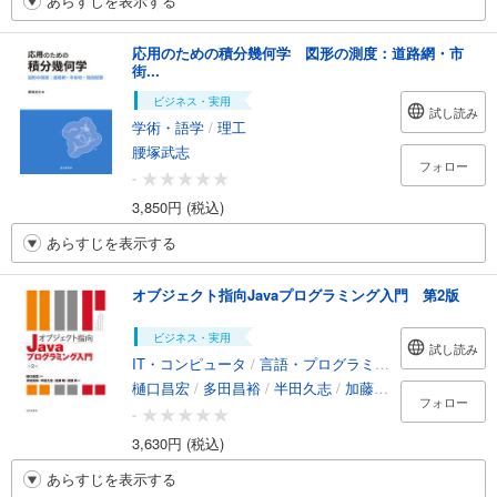
あらすじを表示する
応用のための積分幾何学 図形の測度：道路網・市
街...
ビジネス・実用
試し読み
学術・語学
/
理工
腰塚武志
フォロー
-
3,850円 (税込)
あらすじを表示する
オブジェクト指向Javaプログラミング入門 第2版
ビジネス・実用
試し読み
IT・コンピュータ
/
言語・プログラミング
樋口昌宏
/
多田昌裕
/
半田久志
/
加藤暢
/
波部斉
フォロー
-
3,630円 (税込)
あらすじを表示する