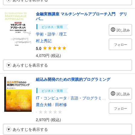
金融実務講座 マルチンゲールアプローチ入門 デリ
バ...
ビジネス・実用
試し読み
学術・語学
/
理工
村上秀記
フォロー
5.0
4,070円 (税込)
あらすじを表示する
組込み開発のための実践的プログラミング
ビジネス・実用
試し読み
IT・コンピュータ
/
言語・プログラミング
鷹合大輔
/
田村修
フォロー
-
2,970円 (税込)
あらすじを表示する