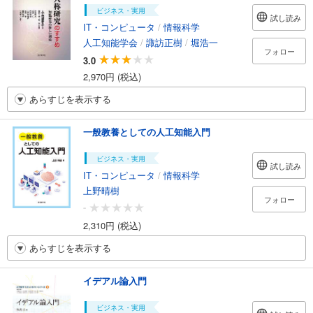
ビジネス・実用
試し読み
IT・コンピュータ
/
情報科学
人工知能学会
/
諏訪正樹
/
堀浩一
フォロー
3.0
2,970円 (税込)
あらすじを表示する
一般教養としての人工知能入門
ビジネス・実用
試し読み
IT・コンピュータ
/
情報科学
上野晴樹
フォロー
-
2,310円 (税込)
あらすじを表示する
イデアル論入門
ビジネス・実用