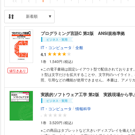
<<
<
1
・
・
・
・
・
・
新着順
プログラミング言語C 第2版 ANSI規格準拠
ビジネス・実用
/
IT・コンピュータ
全般
4.1
1巻
1,540円 (税込)
※この電子書籍は固定レイアウト型で配信されております
値引きあり
ト型は文字だけを拡大することや、文字列のハイライト、
照、引用などの機能が使用できません。 本書は、アメリカの標準規格とし
て1988年末に提出されたC言語のANSI規格にもとづいて
書き直した新版である。ごく常識的に言えば、C言語はリ
実践的ソフトウェア工学 第2版 実践現場から学
ル研で1973年に開発して以来、多くのプログラマに使わ
ビジネス・実用
の仕様変更はちょっと不可能ということになるが、アメリ
のCの仕様変更・機能拡張をやってのけた。これでCが近
/
IT・コンピュータ
情報科学
ミング言語としてよみがえったのだからすばらしい。 本
-
でもわかる通り、ANSI規格による変更（機能拡張）はそ
1巻
3,520円 (税込)
ないが、重要な改良点を多く含んでいる。Cによるプログ
れまで自由度がありすぎて危険だとよくいわれてきたが、A
※この商品はタブレットなど大きいディスプレイを備えた
良された結果、Cによるプログラミングの安全性は大いに