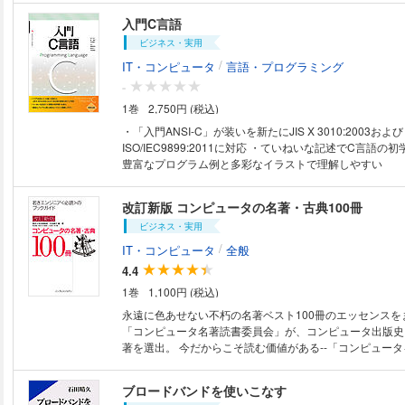
のである。私自身も、今までUNIXをかなり使い込んでい
入門C言語
ていたが、本書にはいろいろと教えられた。UNIXには、
ビジネス・実用
使ったことのない機能、使い方さえ想像できなかった機能
とに改めて驚嘆している。（"監訳者まえがき"より）
/
IT・コンピュータ
言語・プログラミング
-
1巻
2,750円 (税込)
・「入門ANSI-C」が装いを新たにJIS X 3010:2003および
ISO/IEC9899:2011に対応 ・ていねいな記述でC言語の
豊富なプログラム例と多彩なイラストで理解しやすい
改訂新版 コンピュータの名著・古典100冊
ビジネス・実用
/
IT・コンピュータ
全般
4.4
1巻
1,100円 (税込)
永遠に色あせない不朽の名著ベスト100冊のエッセンスを
「コンピュータ名著読書委員会」が、コンピュータ出版史
著を選出。 今だからこそ読む価値がある--「コンピュー
めのブックガイド。 有名ソフト開発者などのゲストのコ
介した名著を読むための「入門ガイド」を掲載。
ブロードバンドを使いこなす