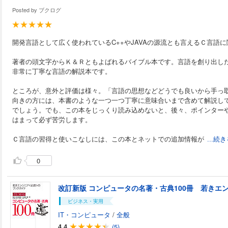
Posted by
ブクログ
開発言語として広く使われているC++やJAVAの源流とも言えるＣ言語
著者の頭文字からＫ＆Ｒともよばれるバイブル本です。言語を創り出し
非常に丁寧な言語の解説本です。
ところが、意外と評価は様々。「言語の思想などどうでも良いから手っ
向きの方には、本書のような一つ一つ丁寧に意味合いまで含めて解説し
でしょう。でも、この本をじっくり読み込めないと、後々、ポインター
はまって必ず苦労します。
Ｃ言語の習得と使いこなしには、この本とネットでの追加情報が
...続
0
改訂新版 コンピュータの名著・古典100冊 若きエ
ビジネス・実用
IT・コンピュータ
/
全般
4.4
(5)