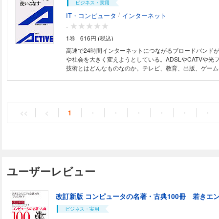
ビジネス・実用
/
IT・コンピュータ
インターネット
-
1巻
616円 (税込)
高速で24時間インターネットにつながるブロードバンド
や社会を大きく変えようとしている。ADSLやCATVや光
技術とはどんなものなのか。テレビ、教育、出版、ゲーム
を受けるのか。ブロードバンドの基礎から賢い使い方まで
説。さあ始めよう、ブロードバンド。
<<
<
1
・
・
・
・
・
・
ユーザーレビュー
改訂新版 コンピュータの名著・古典100冊 若きエ
ビジネス・実用