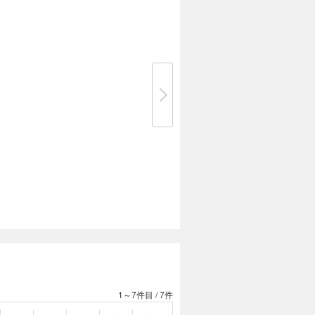
1～7件目
/
7件