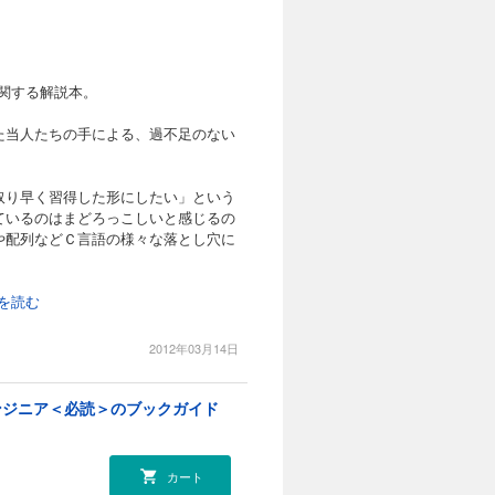
に関する解説本。
た当人たちの手による、過不足のない
取り早く習得した形にしたい」という
ているのはまどろっこしいと感じるの
や配列などＣ言語の様々な落とし穴に
きを読む
2012年03月14日
ンジニア＜必読＞のブックガイド
カート