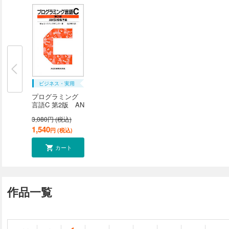
ビジネス・実用
プログラミング
言語C 第2版 AN
S...
3,080円 (税込)
1,540
円 (税込)
カート
作品一覧