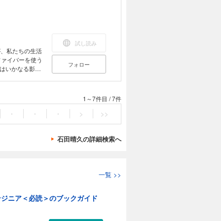
試し読み
が、私たちの生活
ファイバーを使う
フォロー
はいかなる影響
をやさしく解
1～7件目
/
7件
・
・
・
>
>>
石田晴久の詳細検索へ
一覧
>>
ンジニア＜必読＞のブックガイド