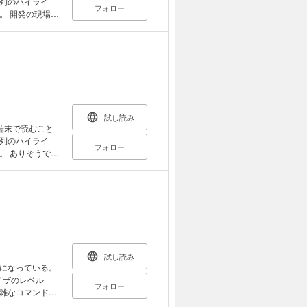
列のハイライ
フォロー
れることになる
場で
トウェア工学の知
エスイー入門講
た章構成に掲載項
せた。 ソフトウ
る理論までを学
試し読み
端末で読むこと
列のハイライ
フォロー
で無
る実践的知識と
現役エンジニアが
ェア開発に内在す
々な要素が複雑
ない面があるこ
してきた中で、
に使えるソフト
す。
試し読み
になっている。
イザのレベル
フォロー
雑なコマンドを
は教えてくれる