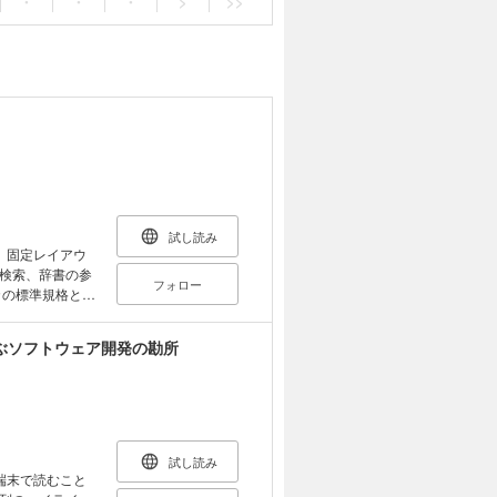
・
・
・
>
>>
試し読み
。固定レイアウ
検索、辞書の参
フォロー
第1版を全面的に
ッチー博士がベ
ぶソフトウェア開発の勘所
れているから、そ
カはあえて、そ
代的なプログラ
書の付録Cの要約
う大幅なものでは
ラミングは、こ
試し読み
NSIによって改
端末で読むこと
向上した。これ