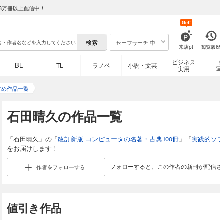
8万冊以上配信中！
Get!
セーフサーチ 中
来店pt
閲覧履
ビジネス
BL
TL
ラノベ
小説・文芸
実用
すめ作品一覧
石田晴久の作品一覧
「石田晴久」の「
改訂新版 コンピュータの名著・古典100冊
」「
実践的ソ
をお届けします！
フォローすると、この作者の新刊が配信
作者を
フォローする
値引き作品