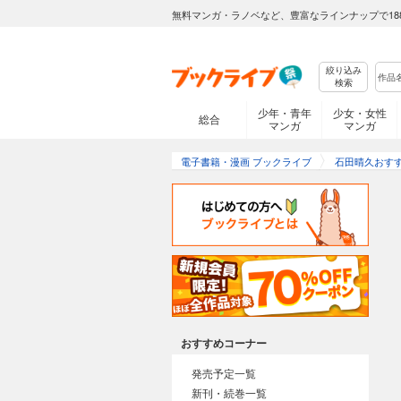
無料マンガ・ラノベなど、豊富なラインナップで18
絞り込み
検索
少年・青年
少女・女性
総合
マンガ
マンガ
電子書籍・漫画 ブックライブ
石田晴久おす
おすすめコーナー
発売予定一覧
新刊・続巻一覧