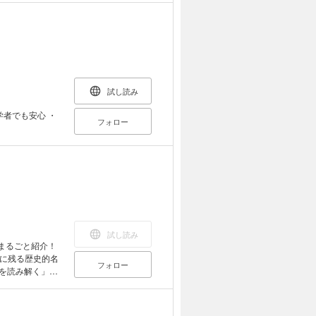
る一人だと思っ
自分がまだ全く
が数多くあるこ
試し読み
初学者でも安心 ・
フォロー
試し読み
まるごと紹介！
に残る歴史的名
フォロー
タを読み解く」た
ラムや、本書で紹