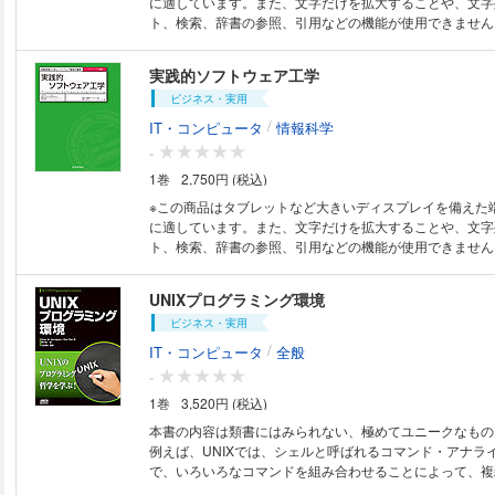
に適しています。また、文字だけを拡大することや、文字
でCの寿命は一段と長くなり、Cは今後ますます広く使わ
ト、検索、辞書の参照、引用などの機能が使用できません。 開発の現
であろう。
活かせる実践的知識と理論を体系化！ 現場視点のソフ
識が網羅的に紹介されているとして好評を博した『トップ
実践的ソフトウェア工学
座1 実践的ソフトウェア工学』の第2版。初版を踏襲し
ビジネス・実用
目追加し、新たに用語解説等も加え、より内容を充実さ
ェア工学の知識を持たない初学者でも、開発現場で生かせ
/
IT・コンピュータ
情報科学
ぶことができる1冊。現場技術者の学び直しにも最適。
-
1巻
2,750円 (税込)
※この商品はタブレットなど大きいディスプレイを備えた
に適しています。また、文字だけを拡大することや、文字
ト、検索、辞書の参照、引用などの機能が使用できません。 ありそう
かった解説書！机上の理論ではなく、開発の現場で活かせ
理論の体系化！ ソフトウェア開発の裏表を知り尽くした
UNIXプログラミング環境
語る基本とエッセンス！ ソフトウェア工学は、ソフトウ
ビジネス・実用
る課題や問題を解決する土台となる基礎知識。しかし、様
に絡まる開発現場では、抽象化された理論では対応しきれ
/
IT・コンピュータ
全般
とも否定できない。本書は著者が長く開発の第一線で活躍
-
理論と経験を現場で活かせる知識として体系化した、実践
1巻
3,520円 (税込)
ウェア工学の解説書。エンジニアの目からウロコの１冊で
本書の内容は類書にはみられない、極めてユニークなもの
例えば、UNIXでは、シェルと呼ばれるコマンド・アナラ
で、いろいろなコマンドを組み合わせることによって、複
実現することが可能であるが、そのためのノウハウを本書