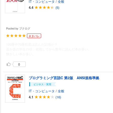
IT・コンピュータ
/
全般
4.4
(5)
Posted by
ブクログ
ネタバレ
100冊中70冊程度は読んだ記憶が？
遥か昔の学生の頃，就職してから数年に読んだ本が多い。
懐かしい本が多い。
0
プログラミング言語C 第2版 ANSI規格準拠
ビジネス・実用
IT・コンピュータ
/
全般
4.1
(16)