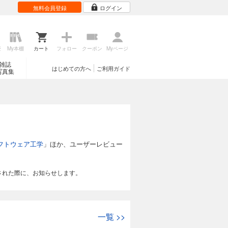
無料会員登録
ログイン
歴
My本棚
カート
フォロー
クーポン
Myページ
雑誌
はじめての方へ
ご利用ガイド
写真集
フトウェア工学
」ほか、ユーザーレビュー
された際に、お知らせします。
一覧
>>