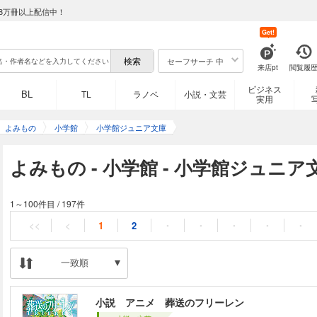
8万冊以上配信中！
Get!
セーフサーチ 中
来店pt
閲覧履
ビジネス
BL
TL
ラノベ
小説・文芸
実用
よみもの
小学館
小学館ジュニア文庫
よみもの - 小学館 - 小学館ジュニ
1～100件目
/
197件
<<
<
1
2
・
・
・
・
・
一致順
小説 アニメ 葬送のフリーレン