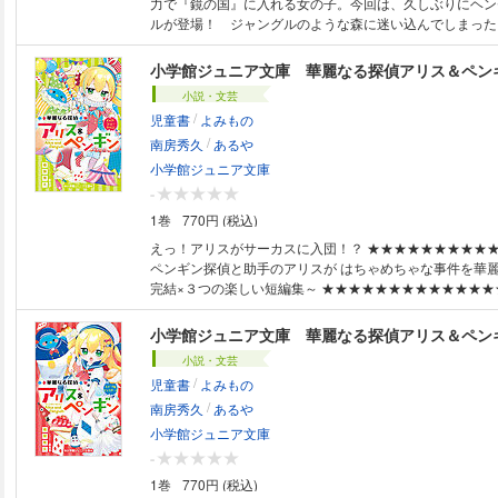
力で『鏡の国』に入れる女の子。今回は、久しぶりにヘン
ルが登場！ ジャングルのような森に迷い込んでしまった
んとかお菓子の家にたどりつきましたが……。 電子版の
購入者限定の応募者全員プレゼント企画のSS「華麗なる
小学館ジュニア文庫 華麗なる探偵アリス＆ペン
ギン 未整理の事件ファイル ペンギンの日：運命の出会
小説・文芸
います♪
/
児童書
よみもの
/
南房秀久
あるや
小学館ジュニア文庫
-
1巻
770円 (税込)
えっ！アリスがサーカスに入団！？ ★★★★★★★★★★★★★★★★
ペンギン探偵と助手のアリスが はちゃめちゃな事件を華麗に
完結×３つの楽しい短編集～ ★★★★★★★★★★★★★★★★ 
の探偵、Ｐ・Ｐ・ジュニアの助手として 『ペンギン探偵
る中学２年生のアリス。 ある日、ロンドン支社の美少女名探偵シャーリ
小学館ジュニア文庫 華麗なる探偵アリス＆ペン
ー・ホームズが ペンギン探偵社日本支社にやって来た!! ペンギン探偵社
小説・文芸
の世界的な知名度を上げるため、 シャーリーを主人公に
/
児童書
よみもの
ていたアリスたちは、 銀行強盗事件に巻き込まれて……。 さらに、ロ
/
ットたちに支配された高校や、 怪しげなサーカス団でも事件
南房秀久
あるや
回も、はちゃめちゃな事件を アリスとししょ～が華麗に解決!? ※
小学館ジュニア文庫
齢：中学年から ★すべての漢字にふりがなつき★
-
1巻
770円 (税込)