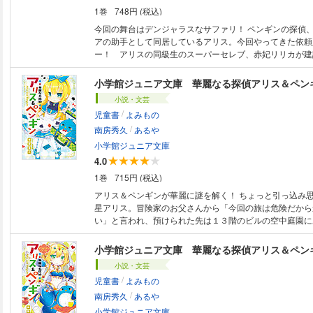
1巻
748円 (税込)
今回の舞台はデンジャラスなサファリ！ ペンギンの探偵、P・P・ジュニ
アの助手として同居しているアリス。今回やってきた依頼
ー！ アリスの同級生のスーパーセレブ、赤妃リリカが建
エキサイティング・サファリ・ワールド」で建設を担当し
たちが次々に姿を消していると聞き、みんなで向かったサ
小学館ジュニア文庫 華麗なる探偵アリス＆ペン
ジャラスな動物たちがあらわれて――!? 他にもゲーム好きな人ばかりを追
小説・文芸
い回すトーイ男爵と戦ったり、今回もしっちゃかめっちゃ
/
児童書
よみもの
麗＆ハッピーに解決しちゃいます！ ※対象年齢：中学年
/
南房秀久
あるや
小学館ジュニア文庫
4.0
1巻
715円 (税込)
アリス＆ペンギンが華麗に謎を解く！ ちょっと引っ込み思案な女の子・夕
星アリス。冒険家のお父さんから「今回の旅は危険だから
い」と言われ、預けられた先は１３階のビルの空中庭園に
探偵社】！ そこの探偵はもちろんペンギンで！……え！
ン！？ アリスは探偵のししょー（ペンギン）から貰った
小学館ジュニア文庫 華麗なる探偵アリス＆ペン
る不思議な指輪の力を使ってアリス＝リドルとして探偵助
小説・文芸
に！ 美少女怪盗赤ずきんや少年探偵シュヴァリエが巻き
/
児童書
よみもの
（珍？）事件にアリス＆ペンギンが華麗に謎を解く！ ※シリーズ内で登録
/
されていない巻がございます。 ※この作品は底本と同じクオリティのイラ
南房秀久
あるや
ストが収録されています。
小学館ジュニア文庫