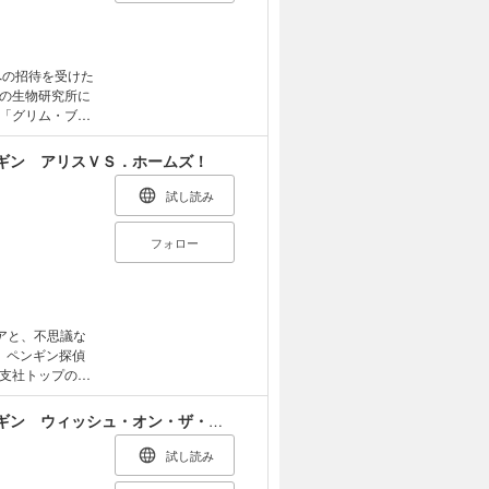
の生物研究所に
「グリム・ブラ
も価値のあるも
芽して、巨大な
ギン アリスＶＳ．ホームズ！
雪と毒リンゴ」
アリスで華麗に
試し読み
フォロー
、ペンギン探偵
支社トップの探
！ アリスは
続き、アリスた
小学館ジュニア文庫 華麗なる探偵アリス＆ペンギン ウィッシュ・オン・ザ・スターズ
が現れたり、博
まれたりで！？
試し読み
ています。