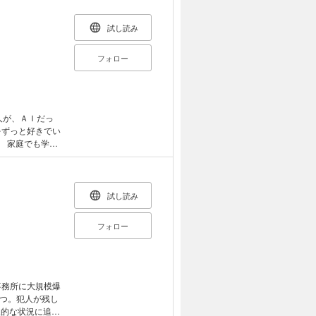
。東方魔界から
探していた」と
試し読み
フォロー
、ちょっと天然で
明だった透花の
美術部に入り、
からだ。 藍と毎
試し読み
くが、ある日、
フォロー
つ。犯人が残し
望的な状況に追い