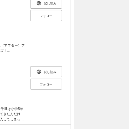
試し読み
フォロー
譚（アフター）フ
イズ！
っとき
試し読み
リーレンの言葉
フォロー
す。
てきたんだけ
入してしまっ