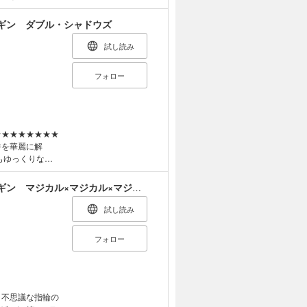
の中、犯人を取
コナンは次の爆
ギン ダブル・シャドウズ
はいったいどこ
五郎を狙うの
試し読み
同時に「あるこ
であった！ ※
フォロー
件を華麗に解
指輪の力で鏡の
・P・ジュニア
小学館ジュニア文庫 華麗なる探偵アリス＆ペンギン マジカル×マジカル×マジカルハウス
・ジュニアの天
試し読み
談、 ジキル博士
には、はちゃめち
フォロー