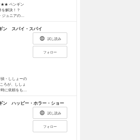
件を解決！？
ス。 ある
甘味処のピンチを
ギン スパイ・スパイ
と、 このお
他、鏡
試し読み
 響琉生
フォロー
なつき★
ころが、ししょ
あらわれ
ギン ハッピー・ホラー・ショー
ラザーズ」と一
試し読み
たします！！ ※対象年齢：中学年から
フォロー