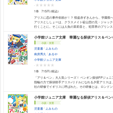
-
1巻
715円 (税込)
アリスに恋の事件依頼が！？ 怪盗赤ずきんから、学園祭への招待を受けた
アリスとししょーは、クラスメイト碇山憩の兄・ジャック
行くことに。そこには人魚の茉莉音と、犯罪界のプリンス
ザーズ」もいた！ なんでもジャックの遺伝子研究はとて
ので狙っているらしい。だけどその貴重な研究用の豆が発
小学館ジュニア文庫 華麗なる探偵アリス＆ペン
豆の木が研究所を空高く押し上げてしまい！？ 他に「白
小説・文芸
事件や「アリババと恋」事件も！今回は博士（ドクター）
/
児童書
よみもの
解決！ ※この作品は底本と同じクオリティのイラストが収録されていま
/
す。
南房秀久
あるや
小学館ジュニア文庫
-
1巻
715円 (税込)
「アリ＆ペン」大人気シリーズ！ ペンギン探偵P.Pジュニアと、不思議な
指輪の力で探偵助手アリス=リドルになれる夕星アリスは
社の研修でイギリスに呼ばれた。その研修とは、ロンドン
偵シャーリー・ホームズから「科学捜査術」を教わること
「外国に来てまで勉強とは…」と落ち込む。さらに災難は
ちが泊まっているおんぼろホテルに、ロンドン名物の幽霊
小説・文芸
物館でミイラと出会ったり、シャーリーから探偵勝負を挑
/
児童書
よみもの
※この作品は底本と同じクオリティのイラストが収録され