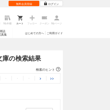
無料会員登録
ログイン
歴
My本棚
カート
フォロー
クーポン
Myページ
雑誌
はじめての方へ
ご利用ガイド
写真集
ア文庫の検索結果
検索のヒント
・
・
・
>
>>