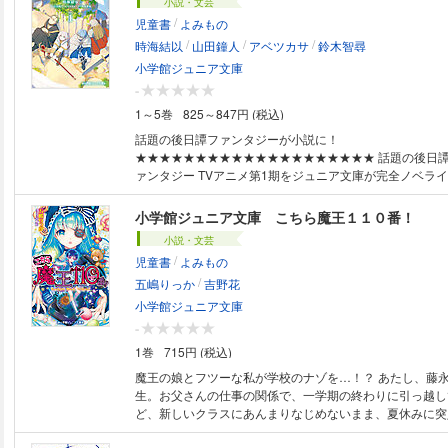
小説・文芸
/
児童書
よみもの
/
/
/
時海結以
山田鐘人
アベツカサ
鈴木智尋
小学館ジュニア文庫
-
1～5巻
825～847円 (税込)
話題の後日譚ファンタジーが小説に！
★★★★★★★★★★★★★★★★★★★★ 話題の後日
ァンタジー TVアニメ第1期をジュニア文庫が完全ノベラ
★★★★★★★★★★★★★★★★★★★★ これは、冒険の終わりからは
じまる物語。 魔王を倒して王都へ凱旋した勇者ヒンメル、僧侶ハイター、
小学館ジュニア文庫 こちら魔王１１０番！
戦士のアイゼン、そして、魔法使いのフリーレン。 10年にわたる冒険の
小説・文芸
旅をふりかえった4人は、 50年に一度の流星群をながめます。 「も
/
児童書
よみもの
れいに見える場所知ってるから、案内するよ」 と言うフ
/
に、50年後の再会を約束しますが……。 長い時を生きる魔法使いフリー
五嶋りっか
吉野花
レンは、 なぜ「人間を知る旅」に出ることにしたのか？ 話題の後日譚
小学館ジュニア文庫
（アフター）ファンタジー第1巻！ ★本文のすべての漢字にふりがなつき
-
★ ※対象年齢：中学年から ※この作品はカラーが含まれま
1巻
715円 (税込)
魔王の娘とフツーな私が学校のナゾを…！？ あたし、藤永千世は小学5年
生。お父さんの仕事の関係で、一学期の終わりに引っ越し
ど、新しいクラスにあんまりなじめないまま、夏休みに突
た。 そんなある日の夜、クラスメイトにさそわれて肝だめしにやってきた