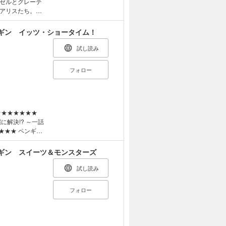
ゼルとグレーテ
アリスたち。な
巻末では、底本
探偵アリス＆ペン
ギン イッツ・ショータイム！
い」も読めちゃ
試し読み
フォロー
解決!? ～一話
ペンギン
社』に同居してい
ギン スイーツ＆モンスターズ
した動画を撮影し
試し読み
ボ
が発生!! 今
フォロー
対象年