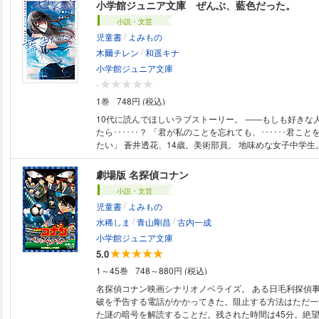
小学校の校庭で、あたしは不思議な女の子と出会う。 しゃべるクマのぬい
小学館ジュニア文庫 ぜんぶ、藍色だった。
ぐるみを連れ、クマの眼帯をしたその美少女の名前は翡翠
小説・文芸
来た「魔王の娘」さんで、なぜかあたしのことを「ずっと
/
児童書
よみもの
言うんだけど――！？ ※この作品は底本と同じクオリティのイラストが収
/
録されています。
木爾チレン
和遥キナ
小学館ジュニア文庫
-
1巻
748円 (税込)
10代に読んでほしいラブストーリー。 ――もしも好きな人が、ＡＩだっ
たら･･････？ 「君が私のことを忘れても、･･････君ことをずっと好きでい
たい」 蒼井透花、14歳。美術部員。 地味めな女子中学生。 家庭でも学校
でも居場所がなく、透明な毎日をすごしていた。 けれど
不思議なイケメン男子、不二木藍が転校してきてから、透
劇場版 名探偵コナン
心はだんだんと彩られていく。 なぜなら藍は透花と同じ
小説・文芸
「透明な存在」だった透花にも、毎日はなしかけてくれる
/
児童書
よみもの
日話すうち、透花はだんだんと藍のことが好きになってい
/
/
事件が起こり――･･････。 すべての10代に読んでほしい、せつなすぎる
水稀しま
青山剛昌
古内一成
ラブストーリー。 ※対象年齢：高学年から ※この作品はカラーが含まれま
小学館ジュニア文庫
す。
5.0
1～45巻
748～880円 (税込)
名探偵コナン映画シナリオノベライズ。 ある日毛利探偵事務所に大規模爆
破を予告する電話がかかってきた。阻止する方法はただ一
た謎の暗号を解読することだ。残された時間は45分。絶