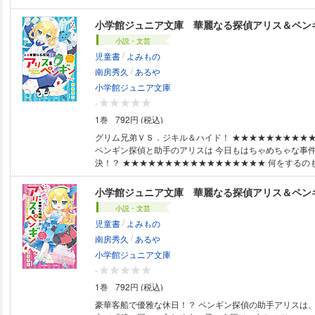
込まれても、事件の解決をあきらめないコナンだが、爆風
り逃がしてしまう。犯人が計画性を持っていると推理した
小学館ジュニア文庫 華麗なる探偵アリス＆ペン
発を阻止するために単独捜査に乗り出す。次のターゲット
小説・文芸
なのか？果たして犯人は誰なのか？そして犯人はなぜ、小
/
児童書
よみもの
か？ 挑戦状に隠された暗号解読にコナンは成功するが、
/
と」を知る。それは、この事件に仕掛けられた恐るべき陰謀
南房秀久
あるや
この作品はカラーイラストが含まれます。
小学館ジュニア文庫
-
1巻
792円 (税込)
グリム兄弟ＶＳ．ジキル＆ハイド！ ★★★★★★★★★★★★★★★★★
ペンギン探偵と助手のアリスは 今日もはちゃめちゃな事
決！？ ★★★★★★★★★★★★★★★★★ 何をするのもゆっくりな中
学2年生の女の子・夕星（ゆうずつ）アリスは、 不思議な
国に入ると、アリス・リドルに変身！ ペンギン探偵、P
の優秀な助手として、華麗に事件を解決しちゃいます。 イギリスからの転
小説・文芸
校生、七つの顔をもつジョニーの落とし物の捜索、 P・P
/
児童書
よみもの
敵の巨大犯罪ワニ、チックタック・ザ・キッドのお悩み相
/
＆ハイド氏の復讐計画などなど、 今日もペンギン探偵社
南房秀久
あるや
ゃな事件が持ち込まれているようで……。 ※対象年齢：中学年から ★本文
小学館ジュニア文庫
のすべての漢字にふりがなつき★
-
1巻
792円 (税込)
豪華客船で優雅な休日！？ ペンギン探偵の助手アリスは、不思議な指輪の