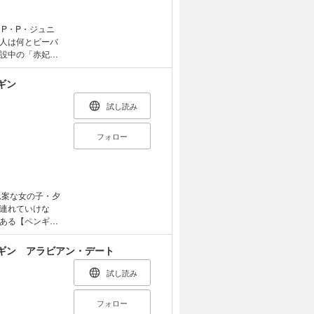
人は何とビーバ
設中の「赤妃・
ているビーバー
ファリではデン
ギン
かな事件を、華
試し読み
から
フォロー
連れていけな
ある【ペンギン
？ペンギ
、鏡の国に入れ
ギン アラビアン・デート
手をすること
起こす、難
試し読み
フォロー