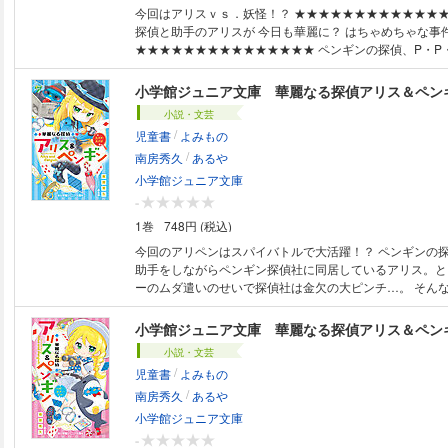
今回はアリスｖｓ．妖怪！？ ★★★★★★★★★★★★★★★ ペンギン
探偵と助手のアリスが 今日も華麗に？ はちゃめちゃな事
★★★★★★★★★★★★★★★ ペンギンの探偵、P・P・ジュニアの助
手として 『ペンギン探偵社』に同居している中学2年生のアリ
日、美少女（自称）怪盗の赤ずきんが、 アルバイト先の
小学館ジュニア文庫 華麗なる探偵アリス＆ペン
救って欲しいとやって来た！ アリスが潜入捜査してみる
小説・文芸
店、店長も店員さんもなんだかちょっと怪しい雰囲気で……。 その
/
児童書
よみもの
の国のチョコレートの海で冒険ツアーのはずが行方不明事件発生!
/
のストーカー事件も!! アリス＆ペンギンは今日も事件を華麗に解決で
南房秀久
あるや
す！ ※対象年齢：中学年から ★すべての漢字にふりが
小学館ジュニア文庫
-
1巻
748円 (税込)
今回のアリペンはスパイバトルで大活躍！？ ペンギンの探偵・ししょーの
助手をしながらペンギン探偵社に同居しているアリス。と
ーのムダ遣いのせいで探偵社は金欠の大ピンチ…。 そんな時に依頼をもら
って喜んで行った市長の家で、なんと妖怪の一つ目入道が
て…！？ ほかにも、アリスがぐうたらすぎる眠り姫への殺害予告事件をふ
小学館ジュニア文庫 華麗なる探偵アリス＆ペン
せいだり、スパイの争いに犯罪界のプリンス「グリム・ブ
小説・文芸
緒に巻き込まれてヒミツ道具で戦ったり…。 今回もはちゃめちゃな事件を
/
児童書
よみもの
アリス＆ペンギンが華麗に解決い
/
南房秀久
あるや
小学館ジュニア文庫
-