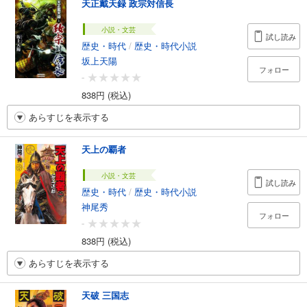
天正戴天録 政宗対信長
小説・文芸
試し読み
歴史・時代
/
歴史・時代小説
坂上天陽
フォロー
-
838円 (税込)
あらすじを表示する
天上の覇者
小説・文芸
試し読み
歴史・時代
/
歴史・時代小説
神尾秀
フォロー
-
838円 (税込)
あらすじを表示する
天破 三国志