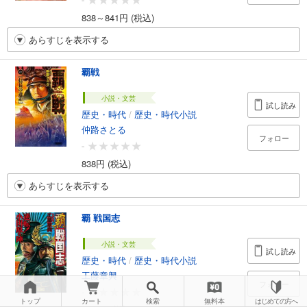
838～841円 (税込)
あらすじを表示する
覇戦
小説・文芸
試し読み
歴史・時代
/
歴史・時代小説
仲路さとる
フォロー
-
838円 (税込)
あらすじを表示する
覇 戦国志
小説・文芸
試し読み
歴史・時代
/
歴史・時代小説
工藤章興
フォロー
-
トップ
カート
検索
無料本
はじめての方へ