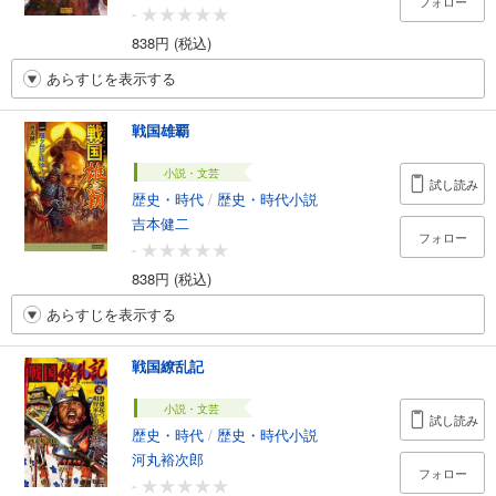
フォロー
-
838円 (税込)
あらすじを表示する
戦国雄覇
小説・文芸
試し読み
歴史・時代
/
歴史・時代小説
吉本健二
フォロー
-
838円 (税込)
あらすじを表示する
戦国繚乱記
小説・文芸
試し読み
歴史・時代
/
歴史・時代小説
河丸裕次郎
フォロー
-