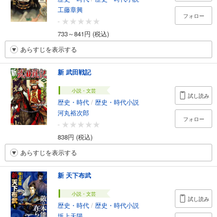
工藤章興
フォロー
-
733～841円 (税込)
あらすじを表示する
新 武田戦記
小説・文芸
試し読み
歴史・時代
/
歴史・時代小説
河丸裕次郎
フォロー
-
838円 (税込)
あらすじを表示する
新 天下布武
小説・文芸
試し読み
歴史・時代
/
歴史・時代小説
坂上天陽