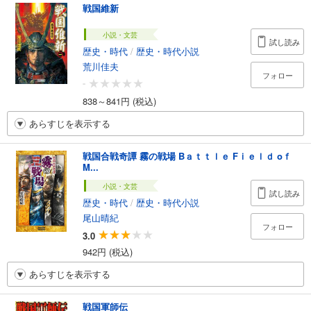
戦国維新
小説・文芸
試し読み
歴史・時代
/
歴史・時代小説
荒川佳夫
フォロー
-
838～841円 (税込)
あらすじを表示する
戦国合戦奇譚 霧の戦場 Bａｔｔｌｅ Fｉｅｌｄ oｆ
M...
小説・文芸
試し読み
歴史・時代
/
歴史・時代小説
尾山晴紀
フォロー
3.0
942円 (税込)
あらすじを表示する
戦国軍師伝