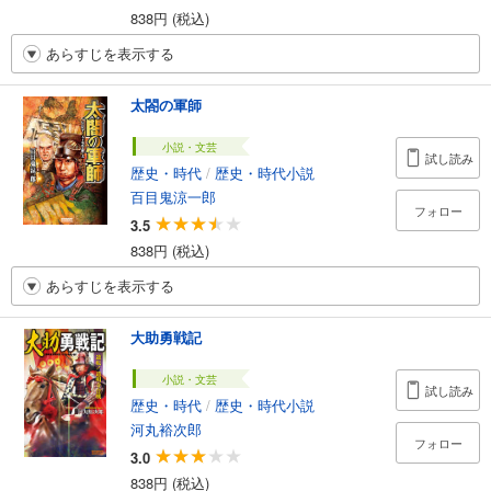
838円 (税込)
あらすじを表示する
太閤の軍師
小説・文芸
試し読み
歴史・時代
/
歴史・時代小説
百目鬼涼一郎
フォロー
3.5
838円 (税込)
あらすじを表示する
大助勇戦記
小説・文芸
試し読み
歴史・時代
/
歴史・時代小説
河丸裕次郎
フォロー
3.0
838円 (税込)