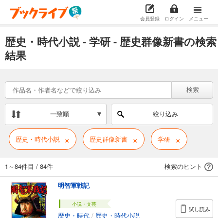
会員登録
ログイン
メニュー
歴史・時代小説 - 学研 - 歴史群像新書の検索
結果
検索
一致順
絞り込み
×
×
×
歴史・時代小説
歴史群像新書
学研
1～84件目
/
84件
検索のヒント
明智軍戦記
小説・文芸
試し読み
歴史・時代
/
歴史・時代小説