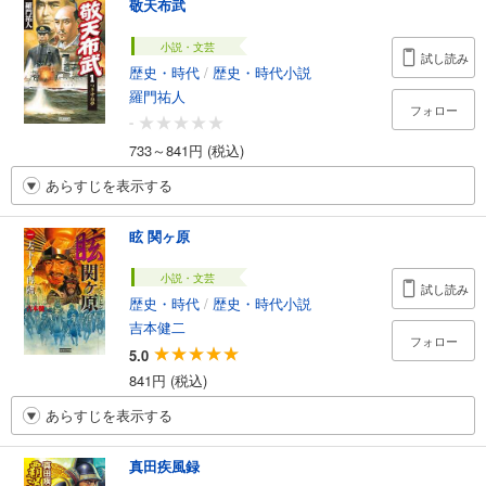
敬天布武
小説・文芸
試し読み
歴史・時代
/
歴史・時代小説
羅門祐人
フォロー
-
733～841円 (税込)
あらすじを表示する
眩 関ヶ原
小説・文芸
試し読み
歴史・時代
/
歴史・時代小説
吉本健二
フォロー
5.0
841円 (税込)
あらすじを表示する
真田疾風録