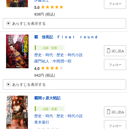
フォロー
5.0
838円 (税込)
あらすじを表示する
覇 信長記 Ｆｉｎａｌ ｒｏｕｎｄ
小説・文芸
試し読み
歴史・時代
/
歴史・時代小説
羅門祐人
/
中岡潤一郎
フォロー
4.0
942円 (税込)
あらすじを表示する
覇関ヶ原大戦記
小説・文芸
試し読み
歴史・時代
/
歴史・時代小説
青木基行
フォロー
-