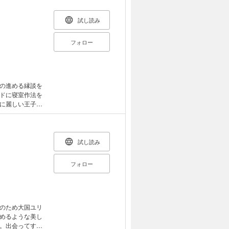
冒険のロマンス・
試し読み
フォロー
の進める縁談を
ドに寝室作法を
に麗しい王子に
を教え込まれる
度は、ただの教
試し読み
フォロー
のため大国ユリ
めるような美し
。出会ってすぐ