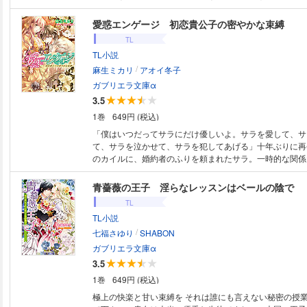
閨に引き込まれ淫らな快感を教え込まれるミラベル。昼間
とは裏腹に夜は妖しく魅惑的で知性を垣間見せるディオン
愛惑エンゲージ 初恋貴公子の密やかな束縛
体―!?
TL
TL小説
/
麻生ミカリ
アオイ冬子
ガブリエラ文庫α
3.5
1巻
649円 (税込)
「僕はいつだってサラにだけ優しいよ。サラを愛して、サ
て、サラを泣かせて、サラを犯してあげる」十年ぶりに再
のカイルに、婚約者のふりを頼まれたサラ。一時的な関係
に、彼はサラを私邸に閉じ込め、毎日のように誘惑してく
る甘い囁きと淫らな指先。悦楽を擦り込まれ、初めてまで
青薔薇の王子 淫らなレッスンはベールの陰で
を本当にしようとするカイルにサラは!?
TL
TL小説
/
七福さゆり
SHABON
ガブリエラ文庫α
3.5
1巻
649円 (税込)
極上の快楽と甘い束縛を それは誰にも言えない秘密の授業