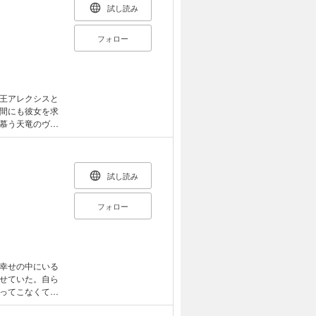
試し読み
フォロー
王アレクシスと
間にも彼女を求
慕う天竜のヴァ
着と情熱を一身
いつしか寂しさ
試し読み
フォロー
幸せの中にいる
せていた。自ら
ってこなくて
がる心と身体。