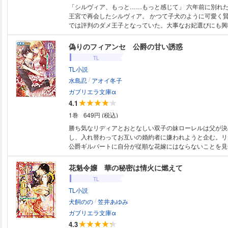
「シルヴィア、もっと……もっと感じて」 六年前に別れ
王宮で再会したシルヴィア。 かつて子犬のように可愛く
では評判のダメ王子となっていた。大事なお妃選びにも興
ルヴィアにだけ執着して誘惑してくるレオン。普段とは別
な愛撫と甘いおねだりに翻弄される日々。でもどうして彼
偽りのフィアンセ 公爵の甘い誘惑
しているの？ キュートなラブコメディ開幕!!
TL
TL小説
/
水島忍
アオイ冬子
ガブリエラ文庫α
4.1
1巻
649円 (税込)
勝ち気なリディアとおとなしい双子の妹ローレルは父が決
し、入れ替わってお互いの婚約者に嫌われようと企む。リ
公爵ギルバートに自分が従順な花嫁にはならないことを見
たが、逆に彼に気に入られてしまった。本気で彼女を得よ
ートの巧みな誘惑に、身も心も囚われてしまうリディア。
花魁令嬢 華の秘密は情火に燃えて
なのに──！？
TL
TL小説
/
犬飼のの
笠井あゆみ
ガブリエラ文庫α
4.3