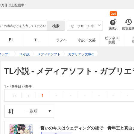
8万冊以上配信中！
Get!
セーフサーチ 中
来店pt
閲覧履
ビジネス
BL
TL
ラノベ
小説・文芸
実用
ズラブ）
TL小説
メディアソフト
ガブリエラ文庫α
TL小説 - メディアソフト - ガブ
1～40件目
/
40件
<<
<
1
・
・
・
・
・
・
一致順
誓いのキスはウェディングの後で 青年王と真白