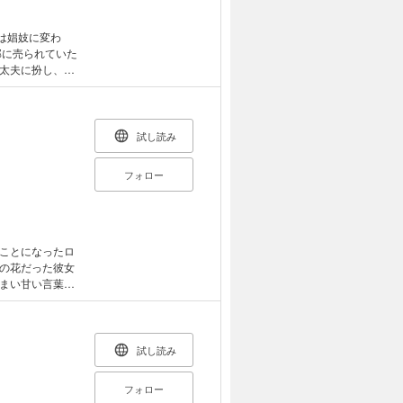
は娼妓に変わ
郭に売られていた
太夫に扮し、死
は、櫻子が人知
櫻子を櫻子とし
楽。しかし彼は
試し読み
フォロー
ことになったロ
の花だった彼女
まい甘い言葉で
ロジータを愛妾
試し読み
フォロー