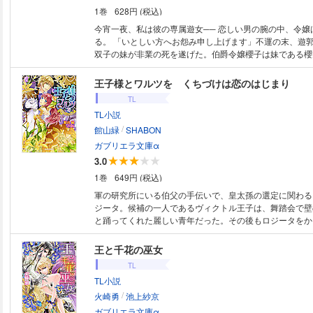
1巻
628円 (税込)
今宵一夜、私は彼の専属遊女── 恋しい男の腕の中、令嬢
る。 「いとしい方へお怨み申し上げます」不運の末、遊
双子の妹が非業の死を遂げた。伯爵令嬢櫻子は妹である櫻
の真相を探ることに。妹を身請しようとしていた綾瀬和晃
れず慕っていた美しい軍人だった。彼女の偽装を見破り、
王子様とワルツを くちづけは恋のはじまり
て迫ってくる和晃。初めて知る殿方の熱い情熱と淫靡な快
TL
妹の死に関わるかもしれない人で―。
TL小説
/
館山緑
SHABON
ガブリエラ文庫α
3.0
1巻
649円 (税込)
軍の研究所にいる伯父の手伝いで、皇太孫の選定に関わる
ジータ。候補の一人であるヴィクトル王子は、舞踏会で壁
と踊ってくれた麗しい青年だった。その後もロジータをか
誘いかけるヴィクトル。しかしロジータの伯母に、王子は
にしようとしていると勘違いされて―!?
王と千花の巫女
TL
TL小説
/
火崎勇
池上紗京
ガブリエラ文庫α