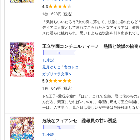
4.3
1巻
628円 (税込)
「気持ちいいだろう?女の身に落ちて、快楽に溺れたらど
ディアに人質として連れてこられた巫女アイリアは、傲慢
スに淫らに触れられ、思いもよらぬ悦楽を引き出されてし
つ翻弄されるアイリア。しかし王の冷たい瞳の影に隠され
を知り、彼を愛したアイリアは禁忌を犯し、彼に抱かれるが
王立学園コンチェルティーノ 熱情と陰謀の協奏
TL
TL小説
/
見月ゆりこ
壱コトコ
ガブリエラ文庫α
5.0
1巻
649円 (税込)
ドS王子×愛玩令嬢!? 「はい、これで全部。君は僕のもの
んだろ。素直になればいいのに」希望に燃えて王立学園に
ーは、入学早々、見た目は美しいが中身は危険極まりない
トに目をつけられ、活動に協力させられることに。仮面舞
われ、監督生室ではセクハラ三昧。でも、なぜか逆らえな
危険なフィアンセ 諜報員の甘い誘惑
への想いを自覚しはじめた矢先に、彼が実はこの国の王子
TL
い―!?
TL小説