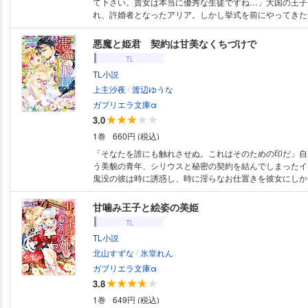
て下さい。貴女は本当に優秀な生徒ですね…」大国の王子
れ、許婚者となったアリア。しかし挙式を前にやってきた
オンの命で彼女に性教育を施すと言い出す。傷付きながら
ないアリア。心とは裏腹に、教師の巧みな指技に快楽を擦
悪魔と姫君 契約は甘美なくちづけで
に変えられていく身体。レオン様は私が他の男性に触れら
TL
の!?
TL小説
/
上主沙夜
渡辺ゆうな
ガブリエラ文庫α
3.0
1巻
660円 (税込)
「そなたを誰にも触れさせぬ。これはそのための印だ」自
う美貌の青年、シリウスと秘密の契約を結んでしまったイ
鬼没の彼は時に誘惑し、時に淫らなお仕置きを彼女にしか
囁きと巧みな指先に開いていく心と身体。どんな願いも叶
傾倒する自分を止められない。けれど弟王子の危機に、い
甘噛み王子と絵姿の美姫
顔を見せる彼に心乱され──!?
TL
TL小説
/
北山すずな
氷堂れん
ガブリエラ文庫α
3.8
1巻
649円 (税込)