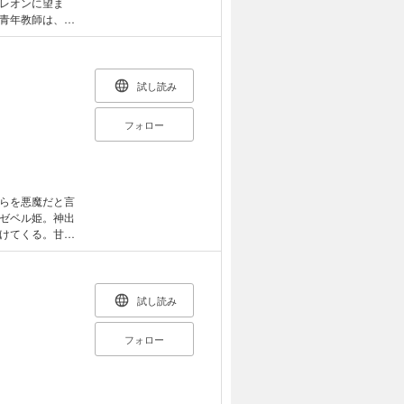
レオンに望ま
青年教師は、レ
も従わざるを得
り込まれ、淫ら
れても平気な
試し読み
フォロー
らを悪魔だと言
ゼベル姫。神出
けてくる。甘い
えてくれる彼に
つになく冷たい
試し読み
フォロー