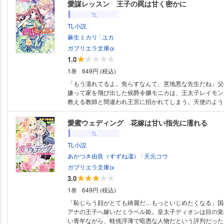
その頃、時の狭間に飛ばされた天竜ヴァイは──!? 恋と
愛謀レッスン 王子の罠は甘く密かに
ファンタジー、堂々完結!!
TL
TL小説
/
麻生ミカリ
ユカ
ガブリエラ文庫α
1.0
1巻
649円 (税込)
「もう濡れてるよ。焦らすなんて、意地悪な先生だね」父
嫌って家を飛び出した侯爵令嬢モニカは、王太子レイモン
教える教師と間違われ王宮に招かれてしまう。天使のよう
手ほどきするどころか翻弄され、無垢な身体に淫らな悦び
彼女。ことあるごとに彼女へ甘い言葉をささやく王子の態
愛蜜ウェディング 花嫁は甘い指先に濡れる
師に対するものと思えないほど熱すぎて―。
TL
TL小説
/
あかつき由良（すずね凜）
天元コウ
ガブリエラ文庫α
3.0
1巻
649円 (税込)
「恥じらう顔がとても綺麗だ…もっといじめたくなる」国
アナの王子へ嫁いだミラベル姫。皇太子ディオンは目の覚
い青年ながら、軽佻浮薄で暗愚な人物だという評判だった