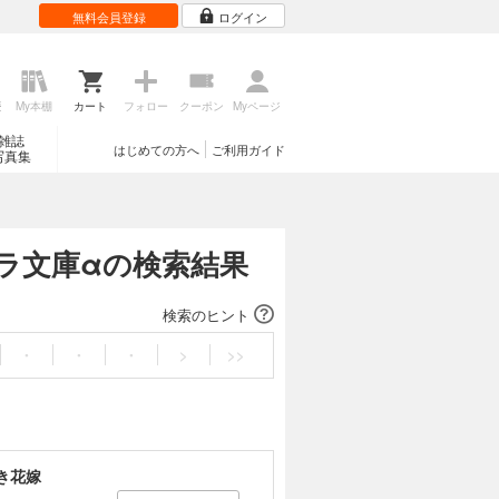
無料会員登録
ログイン
歴
My本棚
カート
フォロー
クーポン
Myページ
雑誌
はじめての方へ
ご利用ガイド
写真集
リエラ文庫αの検索結果
検索のヒント
・
・
・
>
>>
き花嫁