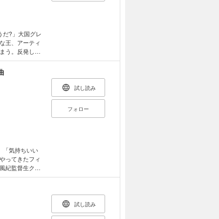
うだ?」大国グレ
な王、アーティ
まう。反発しつ
た悲しみと真実
!?
曲
試し読み
フォロー
」 「気持ちいい
やってきたフィ
風紀監督生クル
踏会では囮に使
い拒めない。彼
だと聞いてしま
試し読み