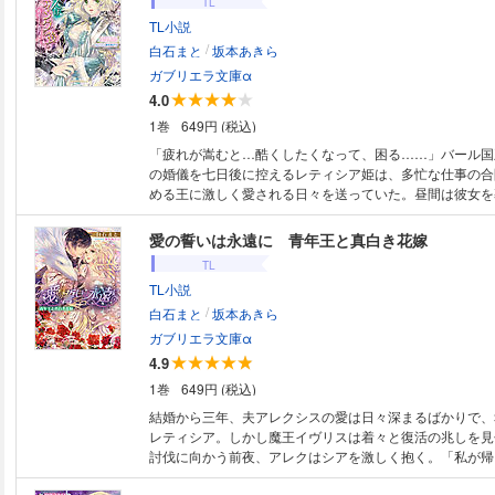
TL
TL小説
/
白石まと
坂本あきら
ガブリエラ文庫α
4.0
1巻
649円 (税込)
「疲れが嵩むと…酷くしたくなって、困る……」バール国
の婚儀を七日後に控えるレティシア姫は、多忙な仕事の合
める王に激しく愛される日々を送っていた。昼間は彼女を
イと戯れ、夜はようやく結ばれるアレクの痛いくらいの執
に受け止めながらも、彼とゆっくり過ごす時間の少なさに
愛の誓いは永遠に 青年王と真白き花嫁
が募ってきて――！？
TL
TL小説
/
白石まと
坂本あきら
ガブリエラ文庫α
4.9
1巻
649円 (税込)
結婚から三年、夫アレクシスの愛は日々深まるばかりで、
レティシア。しかし魔王イヴリスは着々と復活の兆しを見
討伐に向かう前夜、アレクはシアを激しく抱く。「私が帰
も、誰のものにもなるな」互いの覚悟を感じながら燃え上