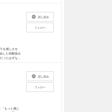
の破天荒な言動
。彼の真意は一
試し読み
フォロー
ラを感じさせ
会した幼馴染み
だったはずなの
る。繰り返され
も奪われて婚約
試し読み
フォロー
 「もっと感じ