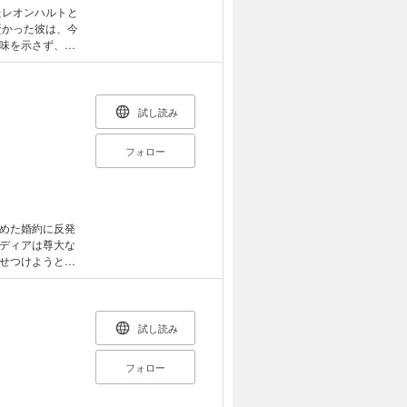
たレオンハルトと
賢かった彼は、今
味を示さず、シ
人のような巧み
は無能なふりを
試し読み
フォロー
めた婚約に反発
ディアは尊大な
せつけようとし
うとするギルバ
彼は妹の婚約者
試し読み
フォロー