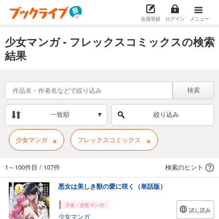
会員登録
ログイン
メニュー
少女マンガ - フレックスコミックスの検索
結果
検索
一致順
絞り込み
×
×
少女マンガ
フレックスコミックス
1～100件目
/
107件
検索のヒント
悪女は美しき獣の愛に咲く（単話版）
少女・女性マンガ
試し読み
少女マンガ