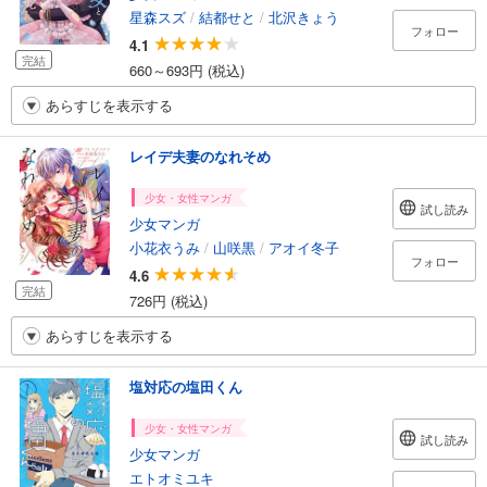
星森スズ
/
結都せと
/
北沢きょう
フォロー
4.1
完結
660～693円 (税込)
あらすじを表示する
レイデ夫妻のなれそめ
少女・女性マンガ
試し読み
少女マンガ
小花衣うみ
/
山咲黒
/
アオイ冬子
フォロー
4.6
完結
726円 (税込)
あらすじを表示する
塩対応の塩田くん
少女・女性マンガ
試し読み
少女マンガ
エトオミユキ