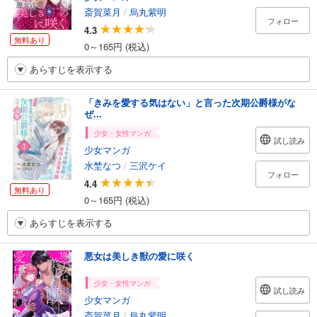
斎賀菜月
/
烏丸紫明
フォロー
4.3
無料あり
0～165円 (税込)
あらすじを表示する
「きみを愛する気はない」と言った次期公爵様がな
ぜ...
少女・女性マンガ
試し読み
少女マンガ
水埜なつ
/
三沢ケイ
フォロー
4.4
無料あり
0～165円 (税込)
あらすじを表示する
悪女は美しき獣の愛に咲く
少女・女性マンガ
試し読み
少女マンガ
斎賀菜月
/
烏丸紫明