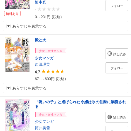
慎本真
フォロー
-
無料あり
0～231円 (税込)
あらすじを表示する
殿と犬
少女・女性マンガ
試し読み
少女マンガ
西田理英
フォロー
4.7
671～693円 (税込)
あらすじを表示する
「呪いの子」と虐げられた令嬢は氷の伯爵に溺愛され
る
少女・女性マンガ
試し読み
少女マンガ
筒井美雪