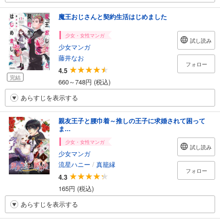
魔王おじさんと契約生活はじめました
少女・女性マンガ
試し読み
少女マンガ
藤井なお
フォロー
4.5
完結
660～748円 (税込)
あらすじを表示する
親友王子と腰巾着～推しの王子に求婚されて困って
ま...
少女・女性マンガ
試し読み
少女マンガ
流星ハニー
/
真籠縁
フォロー
4.3
165円 (税込)
あらすじを表示する