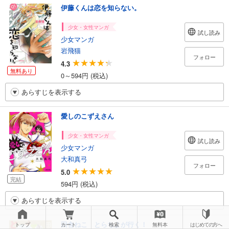
伊藤くんは恋を知らない。
少女・女性マンガ
試し読み
少女マンガ
岩飛猫
フォロー
4.3
無料あり
0～594円 (税込)
あらすじを表示する
愛しのこずえさん
少女・女性マンガ
試し読み
少女マンガ
大和真弓
フォロー
5.0
完結
594円 (税込)
あらすじを表示する
田舎ねこ とらちよが行く！
トップ
カート
検索
無料本
はじめての方へ