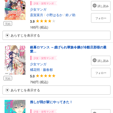
少女・女性マンガ
試し読み
少女マンガ
斎賀菜月
/
小野はるか
/
鈴ノ助
フォロー
3.9
完結
165円 (税込)
あらすじを表示する
銀幕ロマンス ～虐げられ華族令嬢が冷酷旦那様の最
愛...
少女・女性マンガ
試し読み
少女マンガ
橘花明
/
藤春都
フォロー
5.0
完結
792円 (税込)
あらすじを表示する
推しが我が家にやってきた！
少女・女性マンガ