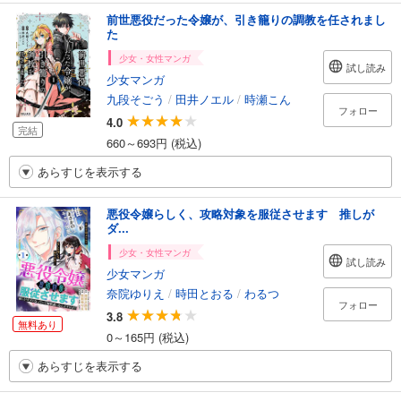
前世悪役だった令嬢が、引き籠りの調教を任されまし
た
少女・女性マンガ
試し読み
少女マンガ
九段そごう
/
田井ノエル
/
時瀬こん
フォロー
4.0
完結
660～693円 (税込)
あらすじを表示する
悪役令嬢らしく、攻略対象を服従させます 推しが
ダ...
少女・女性マンガ
試し読み
少女マンガ
奈院ゆりえ
/
時田とおる
/
わるつ
フォロー
3.8
無料あり
0～165円 (税込)
あらすじを表示する