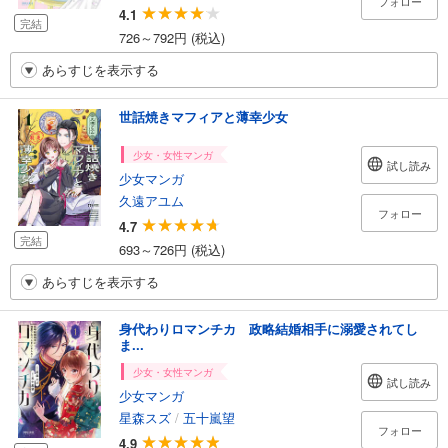
フォロー
4.1
完結
726～792円 (税込)
あらすじを表示する
世話焼きマフィアと薄幸少女
少女・女性マンガ
試し読み
少女マンガ
久遠アユム
フォロー
4.7
完結
693～726円 (税込)
あらすじを表示する
身代わりロマンチカ 政略結婚相手に溺愛されてし
ま...
少女・女性マンガ
試し読み
少女マンガ
星森スズ
/
五十嵐望
フォロー
4.9