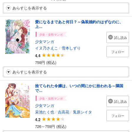
あらすじを表示する
愛になるまであと何日？～偽装婚約のはずなのに、
上...
少女・女性マンガ
試し読み
少女マンガ
イヌ乃さえこ
/
雪本しずり
フォロー
4.4
759円 (税込)
あらすじを表示する
捨てられた令嬢は、いつの間にかに拾われる～隣国
で...
少女・女性マンガ
試し読み
少女マンガ
采池たく也
/
吉高花
/
兎原シイタ
フォロー
4.2
726～759円 (税込)