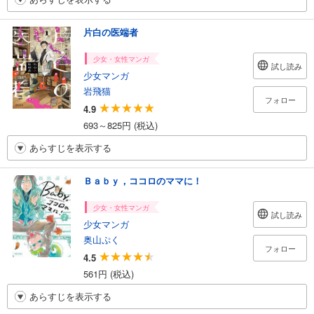
片白の医端者
少女・女性マンガ
試し読み
少女マンガ
岩飛猫
フォロー
4.9
693～825円 (税込)
あらすじを表示する
Ｂａｂｙ，ココロのママに！
少女・女性マンガ
試し読み
少女マンガ
奥山ぷく
フォロー
4.5
561円 (税込)
あらすじを表示する