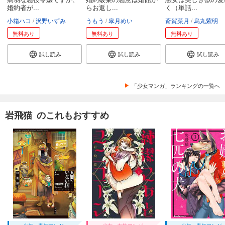
婚約者が...
らお返し...
く（単話...
小箱ハコ
沢野いずみ
うもう
皐月めい
斎賀菜月
烏丸紫明
無料あり
無料あり
無料あり
試し読み
試し読み
試し読み
「少女マンガ」ランキングの一覧へ
岩飛猫 のこれもおすすめ