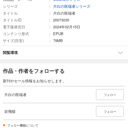
シリーズ
片白の医端者シリーズ
タイトル
片白の医端者
タイトルID
20073035
電子版発売日
2024年02月15日
コンテンツ形式
EPUB
サイズ(目安)
79MB
閲覧環境
作品・作者をフォローする
新刊やセール情報をお知らせします。
片白の医端者
フォロー
岩飛猫
フォロー
フォロー機能について