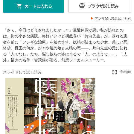
カートに入れる
ブラウザ試し読み
アプリ試し読みはこちら
「さて、今日はどうされましたか…？」最近体調が悪い私が訪れたの
は、街の小さな病院。格好いいけど胡散臭い「片白先生」が、暴れる患
者を前に「フシギな治療」を始めます。妖精が詰まった少女、美しい死
体袋、目玉の何か、かぐや姫の娘と人狼の恋――。片白先生の元に訪れ
る「人でなし」たち。悩む彼らの姿はまるで「人」のようで……。「人
外」描きの名手・岩飛猫が贈る、幻想シニカルストーリー。
スライドして試し読み
全画面