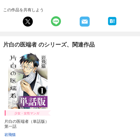
この作品を共有しよう
片白の医端者 のシリーズ、関連作品
少女・女性マンガ
片白の医端者（単話版）
第一話
岩飛猫