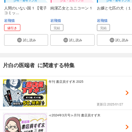
少年・青年マンガ
少女・女性マンガ
少年・青年マンガ
人間のいない国 1 【電子
純潔乙女とユニコーン 1
お嬢と七匹の犬（１
コミッ...
岩飛猫
岩飛猫
岩飛猫
値引き
完結
完結
試し読み
試し読み
試し読み
片白の医端者 に関連する特集
年刊 書店員すず木 2025
更新日:2025/01/27
≪2024年3月号≫月刊 書店員すず木