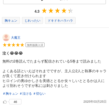
悪女は美しき獣の愛に咲く（単話版）第14話
165
円 (税込)
4.3
カート
胸キュン
じれったい
ドキドキハラハラ
試し読み
あらすじを表示する
大魔王
悪女は美しき獣の愛に咲く（単話版）第15話
198
円 (税込)
無料版購入済
購入予約
8/12入荷
泣く😭😭😭
無料の2巻読んでたまらず配信されている5巻まで読みました
あらすじを表示する
よくある話といえばそれまでですが、主人公2人と執事のキャラ
が良くて惹き付けられます
ヒロインの奥ゆかしさを美徳ととるか女々しいととるかは人に
より別れそうですが私には刺さりました
＃胸キュン
＃泣ける
＃切ない
2025年03月25日
46