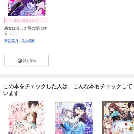
少女・女性マンガ
悪女は美しき獣の愛に咲
く（１）
斎賀菜月
烏丸紫明
試し読み
この本をチェックした人は、こんな本もチェックして
います