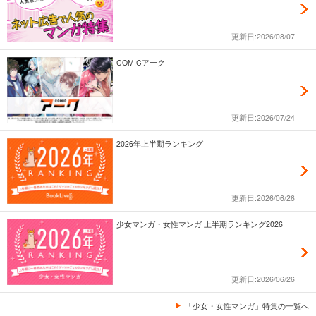
更新日:2026/08/07
COMICアーク
更新日:2026/07/24
2026年上半期ランキング
更新日:2026/06/26
少女マンガ・女性マンガ 上半期ランキング2026
更新日:2026/06/26
「少女・女性マンガ」特集の一覧へ