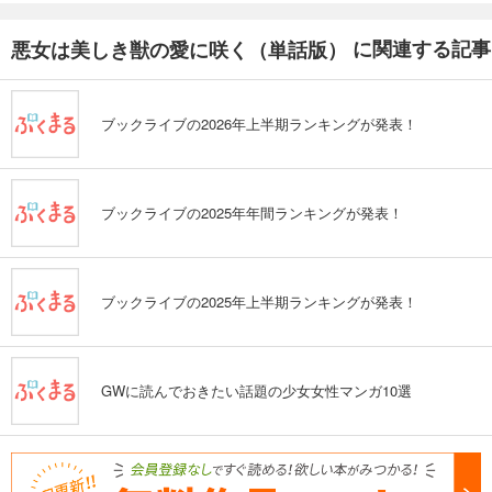
に関連する記事
悪女は美しき獣の愛に咲く（単話版）
ブックライブの2026年上半期ランキングが発表！
ブックライブの2025年年間ランキングが発表！
ブックライブの2025年上半期ランキングが発表！
GWに読んでおきたい話題の少女女性マンガ10選