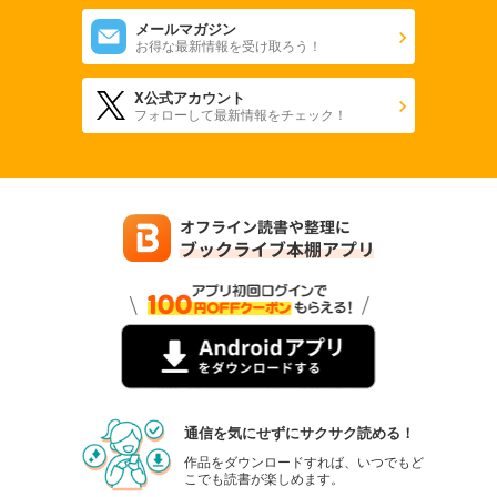
メールマガジン
お得な最新情報を受け取ろう！
X公式アカウント
フォローして最新情報をチェック！
通信を気にせずにサクサク読める！
作品をダウンロードすれば、いつでもど
こでも読書が楽しめます。