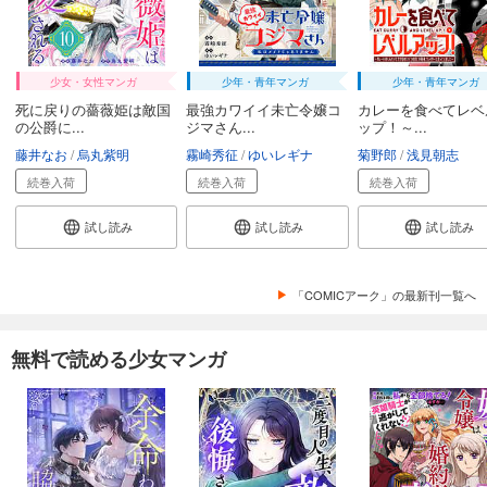
少女・女性マンガ
少年・青年マンガ
少年・青年マンガ
死に戻りの薔薇姫は敵国
最強カワイイ未亡令嬢コ
カレーを食べてレベ
の公爵に...
ジマさん...
ップ！～...
藤井なお
烏丸紫明
霧崎秀征
ゆいレギナ
菊野郎
浅見朝志
続巻入荷
続巻入荷
続巻入荷
試し読み
試し読み
試し読み
「COMICアーク」の最新刊一覧へ
無料で読める少女マンガ