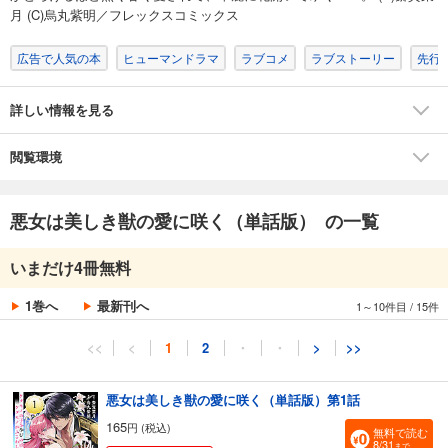
月 (C)烏丸紫明／フレックスコミックス
広告で人気の本
ヒューマンドラマ
ラブコメ
ラブストーリー
先行
詳しい情報を見る
閲覧環境
悪女は美しき獣の愛に咲く（単話版） の一覧
いまだけ4冊無料
1巻へ
最新刊へ
1～10件目
/
15件
<<
<
1
2
・
・
>
>>
悪女は美しき獣の愛に咲く（単話版）第1話
165
円 (税込)
無料で読む
8/31
まで