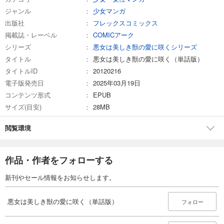
ジャンル
少女マンガ
出版社
フレックスコミックス
掲載誌・レーベル
COMICアーク
シリーズ
悪女は美しき獣の愛に咲くシリーズ
タイトル
悪女は美しき獣の愛に咲く（単話版）
タイトルID
20120216
電子版発売日
2025年03月19日
コンテンツ形式
EPUB
サイズ(目安)
28MB
閲覧環境
作品・作者をフォローする
新刊やセール情報をお知らせします。
悪女は美しき獣の愛に咲く（単話版）
フォロー