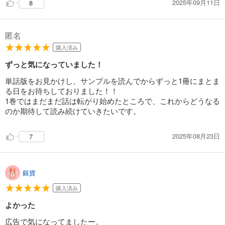
2025年09月11日
8
匿名
購入済み
ずっと気になっていました！
単話版をお見かけし、サンプルを読んでからずっと1冊にまとま
る日をお待ちしておりました！！
1巻ではまだまだ話は転がり始めたところで、これからどうなる
のか期待して読み続けていきたいです。
2025年08月23日
7
銀貨
購入済み
よかった
広告で気になってましたー。