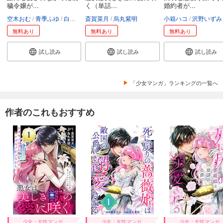
穢令嬢が...
く（単話...
婚約者が...
空木おむ
青季ふゆ
白谷ゆう
斎賀菜月
烏丸紫明
小箱ハコ
沢野いずみ
無料あり
無料あり
無料あり
試し読み
試し読み
試し読み
「少女マンガ」ランキングの一覧へ
作者のこれもおすすめ
少女・女性マンガ
少女・女性マンガ
少女・女性マンガ