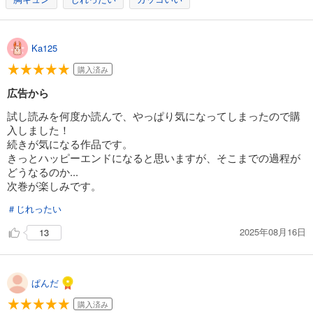
Ka125
購入済み
広告から
試し読みを何度か読んで、やっぱり気になってしまったので購
入しました！
続きが気になる作品です。
きっとハッピーエンドになると思いますが、そこまでの過程が
どうなるのか...
次巻が楽しみです。
＃じれったい
2025年08月16日
13
ぱんだ
購入済み