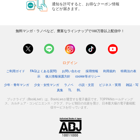
通知を許可すると、お得なクーポン情報
などが届きます。
無料マンガ・ラノベなど、豊富なラインナップで188万冊以上配信中！
ログイン
ご利用ガイド
FAQ(よくある質問)
お問い合わせ
採用情報
利用規約
特商法の表
示
個人情報保護方針
cookie等ポリシー
少年・青年マンガ
少女・女性マンガ
ラノベ
小説・文芸
ビジネス・実用
雑誌・写
真集
TL
BL
ブックライブ（BookLive!）は、BookLiveが運営する電子書店です。TOPPANホールディング
ス、カルチュア・コンビニエンス・クラブ、テレビ朝日の出資を受け、日本最大級の電子書籍配
信サービスを行っています。