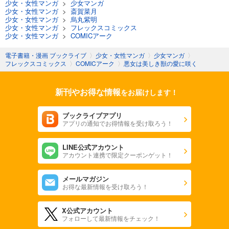
少女・女性マンガ
>
少女マンガ
少女・女性マンガ
>
斎賀菜月
少女・女性マンガ
>
烏丸紫明
少女・女性マンガ
>
フレックスコミックス
少女・女性マンガ
>
COMICアーク
電子書籍・漫画 ブックライブ
〉
少女・女性マンガ
〉
少女マンガ
〉
フレックスコミックス
〉
COMICアーク
〉
悪女は美しき獣の愛に咲く
新刊やお得な情報
をお届けします！
ブックライブアプリ
アプリの通知でお得情報を受け取ろう！
LINE公式アカウント
アカウント連携で限定クーポンゲット！
メールマガジン
お得な最新情報を受け取ろう！
X公式アカウント
フォローして最新情報をチェック！