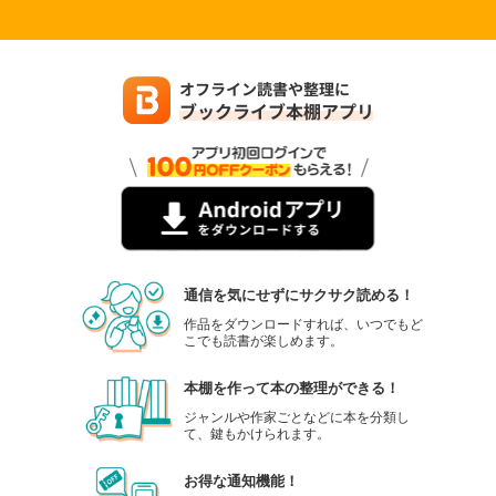
通信を気にせずにサクサク読める！
作品をダウンロードすれば、いつでもど
こでも読書が楽しめます。
本棚を作って本の整理ができる！
ジャンルや作家ごとなどに本を分類し
て、鍵もかけられます。
お得な通知機能！