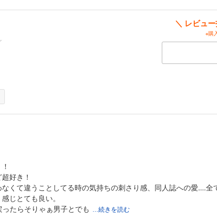
にかく高い！！！
＼ レビュ
※購
当時は大切だったことに気付けなかったからこそ大事にしようと思うようにな
れられるはとこがちょっぴり羨ましく思います。
つ、自分がタイムスリップしたとしたらどうすごすのかを妄想しつつ、はとこ
！！
ど超好き！
なくて違うことしてる時の気持ちの刺さり感、同人誌への愛....全
」感じとても良い。
戻ったらそりゃぁ男子とでも
...続きを読む