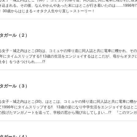
込まれる。その後、なんやかんやあった末にはとこが行き着いたのは……1996年!?
！ 30歳からはじまる＜オタク人生やり直し＞ストーリー！
タガール（２）
る女子・城之内はとこ(30)は、コミュケの帰り道に同人誌と共に電車に轢かれ、そ
6年にタイムスリップする!! 13歳の生活をエンジョイするはとこだが、母からオタク
令］をつきつけられ……!?
タガール（３）
る女子・城之内はとこ(30)。はとこは、コミュケの帰り道に同人誌と共に電車に轢
1996年にタイムスリップする!! 13歳の姿になり中学生活をエンジョイするはと
の投げたマンガノートを追って、学校の窓から飛び出してしまい…!? 『このマン
社）オンナ編5位ランクイン作品！
タガール（４）