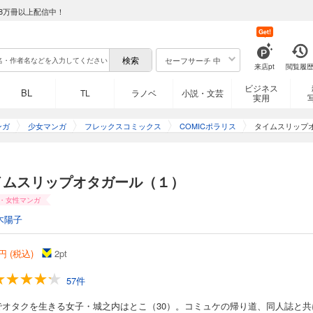
8万冊以上配信中！
Get!
セーフサーチ 中
来店pt
閲覧履
ビジネス
BL
TL
ラノベ
小説・文芸
実用
ンガ
少女マンガ
フレックスコミックス
COMICポラリス
タイムスリップ
イムスリップオタガール（１）
・女性マンガ
木陽子
円 (税込)
2
pt
57件
でオタクを生きる女子・城之内はとこ（30）。コミュケの帰り道、同人誌と共