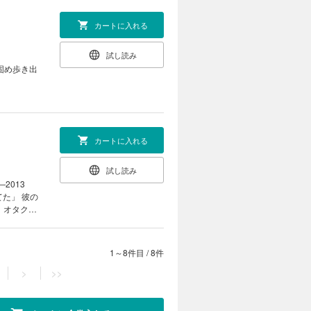
カートに入れる
試し読み
固め歩き出
カートに入れる
試し読み
2013
た」 彼の
、オタク女
1～8件目
/
8件
>
>>