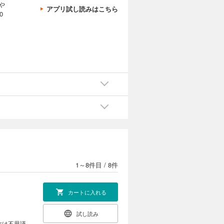
や
アプリ試し読みはこちら
0
1～8件目
/
8件
カートに入れる
試し読み
女は不思議