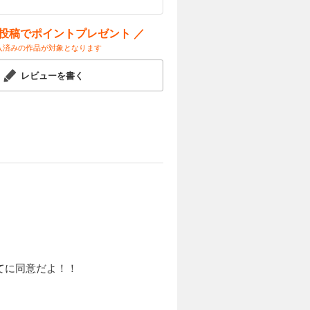
ー投稿でポイントプレゼント ／
入済みの作品が対象となります
ったり、自分の夢を叶えようと努力
レビューを書く
のチャレンジを応援したい作品で
てに同意だよ！！