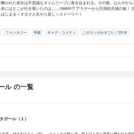
に轢かれた彼女は不思議なタイムリープに巻き込まれる。その後、なんやかん
末にはとこが行き着いたのは……1996年!? アラサーから圧倒的共感の嵐！ 3
らはじまる＜オタク人生やり直し＞ストーリー！
ファンタジー
学園
ギャグ・コメディ
このマンガがすごい！2018
ール の一覧
タガール（１）
る女子・城之内はとこ（30）。コミュケの帰り道、同人誌と共に電車に轢かれた彼