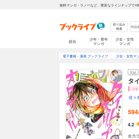
無料マンガ・ラノベなど、豊富なラインナップで18
絞り込み
検索
少年・青年
少女・女性
総合
マンガ
マンガ
電子書籍・漫画 ブックライブ
少女・女性マ
完結
タ
少女
佐々
594
4.2
全力