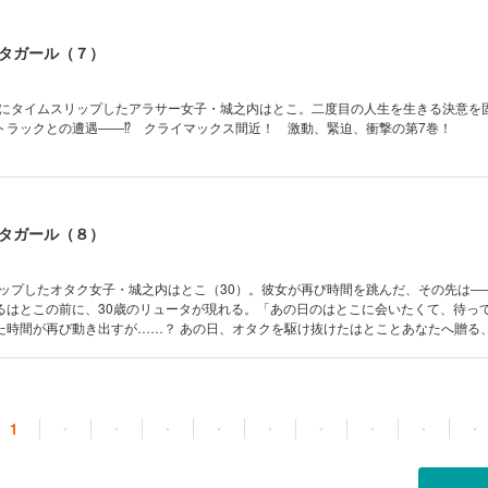
タガール（７）
6年にタイムスリップしたアラサー女子・城之内はとこ。二度目の人生を生きる決意を
トラックとの遭遇――⁉ クライマックス間近！ 激動、緊迫、衝撃の第7巻！
タガール（８）
リップしたオタク女子・城之内はとこ（30）。彼女が再び時間を跳んだ、その先は――
るはとこの前に、30歳のリュータが現れる。「あの日のはとこに会いたくて、待って
た時間が再び動き出すが……？ あの日、オタクを駆け抜けたはとことあなたへ贈る
・レジェンド、完結を見届けよ！
1
・
・
・
・
・
・
・
・
・