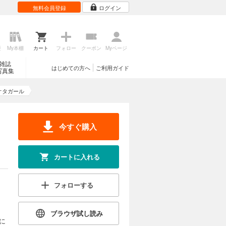
無料会員登録
ログイン
歴
My本棚
カート
フォロー
クーポン
Myページ
雑誌
はじめての方へ
ご利用ガイド
写真集
オタガール
今すぐ購入
カートに入れる
フォローする
ブラウザ試し読み
に