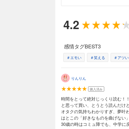
好きなことにとことん一直線！
現実も妄想も全部が糧！
はとこの「好き」のエネルギーがと
4.2
友人関係も、家族関係も、勉強も、
したり、戻らないものを再び手に入
当時のオタク文化を懐かしく思いつ
す！
感情タグBEST3
＃エモい
＃笑える
＃アツい
りんりん
購入済み
時間をとって絶対じっくり読む！
と思って買い、とうとう読んだけ
オタクの気持ちわかりすぎ、夢叶わ
はとこの「好きなものを曲げない
30歳の時はコミュ障でも、中学に