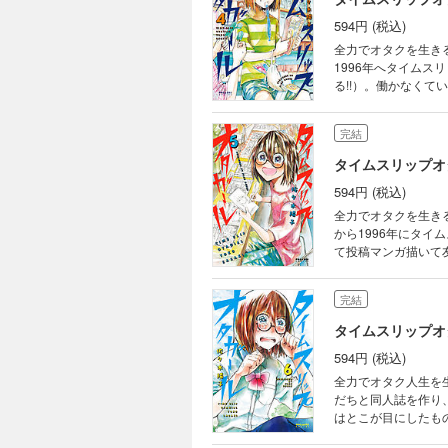
594円 (税込)
全力でオタクを生き
1996年へタイムス
る!!）。働かなく
い……!? 「私、男
タイムスリップ待望の
完結
タイムスリップオ
594円 (税込)
全力でオタクを生き
から1996年にタイ
て投稿マンガ描いて
でガチ対立!! ケン
完結
タイムスリップオ
594円 (税込)
全力でオタク人生を
だちと同人誌を作り
はとこが目にしたもの
女子のタイムスリッ