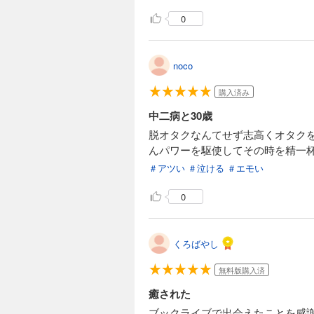
0
noco
購入済み
中二病と30歳
脱オタクなんてせず志高くオタク
んパワーを駆使してその時を精一
＃アツい
＃泣ける
＃エモい
0
くろばやし
無料版購入済
癒された
ブックライブで出会えたことを感