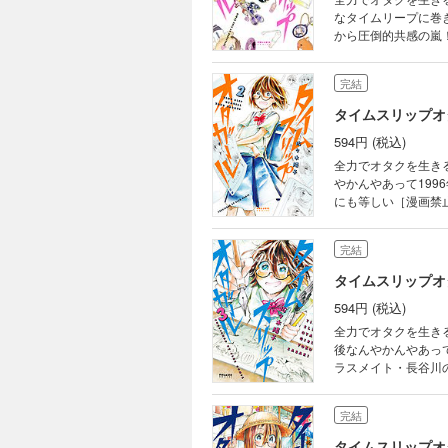
なタイムリープに巻き
から圧倒的共感の嵐
完結
タイムスリップオ
594円 (税込)
全力でオタクを生き
やかんやあって199
にも等しい［漫画禁止
完結
タイムスリップオ
594円 (税込)
全力でオタクを生き
後なんやかんやあって
ラスメイト・長谷川
い!2018』（宝島
完結
タイムスリップオ