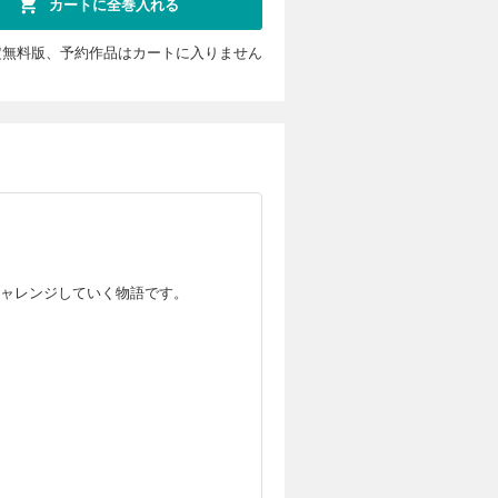
カートに全巻入れる
定無料版、予約作品はカートに入りません
ャレンジしていく物語です。
ます。