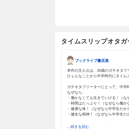
タイムスリップオタガ
ブックライブ書店員
本作の主人公は、30歳のガチオタフ
ひょんなことから中学時代にタイム
ガチオタフリーターにとって、中学
なぜなら、
・働かなくても生きていける！（な
・時間はたっぷり！（なぜなら働か
・健康な体！（なぜなら中学生だか
・健全な精神！（なぜなら中学生だ
どこまでもポジティブなはとこは、
...続きを読む