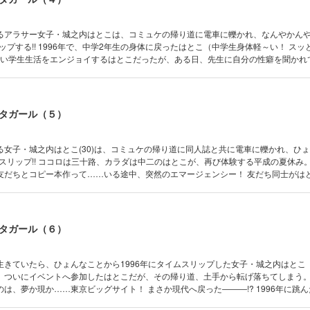
るアラサー女子・城之内はとこは、コミュケの帰り道に電車に轢かれ、なんやかん
リップする!! 1996年で、中学2年生の身体に戻ったはとこ（中学生身体軽～い！ スッ
ていい学生生活をエンジョイするはとこだったが、ある日、先生に自分の性癖を聞かれ
の子のハダカを描くの、すごい好き!!」どうする、はとこ!? 読むと元気になる、ポ
第4巻!!
タガール（５）
る女子・城之内はとこ(30)は、コミュケの帰り道に同人誌と共に電車に轢かれ、ひ
ムスリップ!! ココロは三十路、カラダは中二のはとこが、再び体験する平成の夏休み
友だちとコピー本作って……いる途中、突然のエマージェンシー！ 友だち同士がは
カ、ヨクナイ。平和にいこうぜ～～!! 1996年に跳んだオタク女子のタイムスリップ・レ
タガール（６）
生きていたら、ひょんなことから1996年にタイムスリップした女子・城之内はとこ（
、ついにイベントへ参加したはとこだが、その帰り道、土手から転げ落ちてしまう
は、夢か現か……東京ビッグサイト！ まさか現代へ戻った―――!? 1996年に跳
プ・レジェンド！