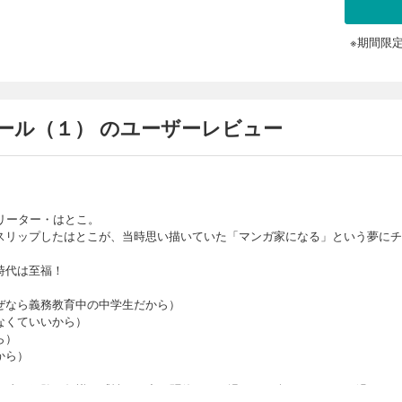
※期間限
ール（１） のユーザーレビュー
リーター・はとこ。
スリップしたはとこが、当時思い描いていた「マンガ家になる」という夢にチ
時代は至福！
ぜなら義務教育中の中学生だから）
なくていいから）
ら）
から）
30歳の経験・知識・感性・画力を駆使して、逞しく、楽しく、日々を過ごし