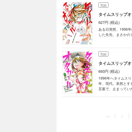
完結
タイムスリップオ
627円 (税込)
ある日突然、199
した矢先、まさかの
完結
タイムスリップオ
693円 (税込)
1996年へタイムス
年、現代。呆然とす
言葉で、止まってい
子のタイムスリップ
<<
<