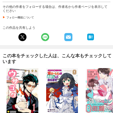
その他の作者をフォローする場合は、作者名から作者ページを表示して
ください
フォロー機能について
この作品を共有しよう
この本をチェックした人は、こんな本もチェックして
います