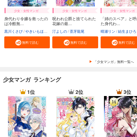
少女・女性マンガ
少女・女性マンガ
少女・女性マンガ
身代わり令嬢を救ったの
呪われ公爵と捨てられた
「姉のスペア」と呼
は冷酷無...
花嫁の最...
た身代わ...
黒川くさび
やきいもほくほく
汀よしの
歪牙龍尾
晴瀬リン
結生まひろ
無料で読む
無料で読む
無料で読む
「少女マンガ」無料一覧へ
少女マンガ ランキング
1位
2位
3位