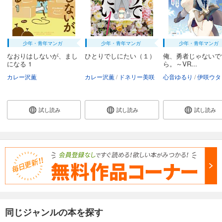
少年・青年マンガ
少年・青年マンガ
少年・青年マンガ
なおりはしないが、まし
ひとりでしにたい（１）
俺、勇者じゃないで
になる 1
ら。～VR...
カレー沢薫
カレー沢薫
ドネリー美咲
心音ゆるり
伊咲ウタ
試し読み
試し読み
試し読み
同じジャンルの本を探す