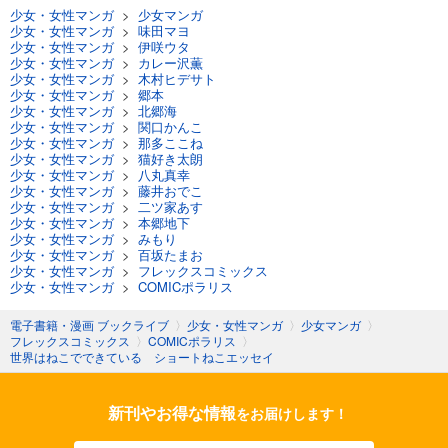
少女・女性マンガ
>
少女マンガ
少女・女性マンガ
>
味田マヨ
少女・女性マンガ
>
伊咲ウタ
少女・女性マンガ
>
カレー沢薫
少女・女性マンガ
>
木村ヒデサト
少女・女性マンガ
>
郷本
少女・女性マンガ
>
北郷海
少女・女性マンガ
>
関口かんこ
少女・女性マンガ
>
那多ここね
少女・女性マンガ
>
猫好き太朗
少女・女性マンガ
>
八丸真幸
少女・女性マンガ
>
藤井おでこ
少女・女性マンガ
>
二ツ家あす
少女・女性マンガ
>
本郷地下
少女・女性マンガ
>
みもり
少女・女性マンガ
>
百坂たまお
少女・女性マンガ
>
フレックスコミックス
少女・女性マンガ
>
COMICポラリス
電子書籍・漫画 ブックライブ
〉
少女・女性マンガ
〉
少女マンガ
〉
フレックスコミックス
〉
COMICポラリス
〉
世界はねこでできている ショートねこエッセイ
新刊やお得な情報
をお届けします！