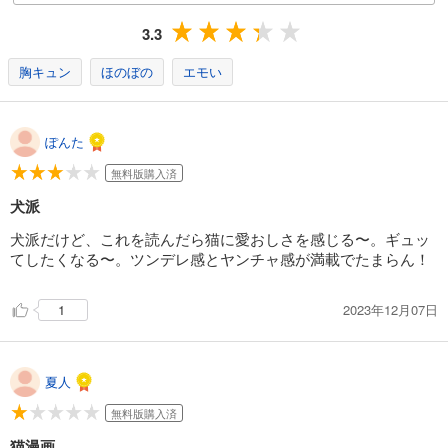
3.3
胸キュン
ほのぼの
エモい
ぽんた
無料版購入済
犬派
犬派だけど、これを読んだら猫に愛おしさを感じる〜。ギュッ
てしたくなる〜。ツンデレ感とヤンチャ感が満載でたまらん！
2023年12月07日
1
夏人
無料版購入済
猫漫画