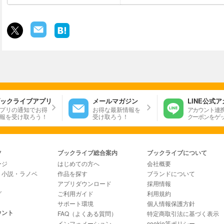
ックライブアプリ
メールマガジン
LINE公式
プリの通知でお得
お得な最新情報を
アカウント連
報を受け取ろう！
受け取ろう！
クーポンをゲ
ツ
ブックライブ総合案内
ブックライブについて
ージ
はじめての方へ
会社概要
・小説・ラノベ
作品を探す
ブランドについて
アプリダウンロード
採用情報
グ
ご利用ガイド
利用規約
サポート環境
個人情報保護方針
ウント
FAQ（よくある質問）
特定商取引法に基づく表示
インフォメーション
cookie等ポリシー