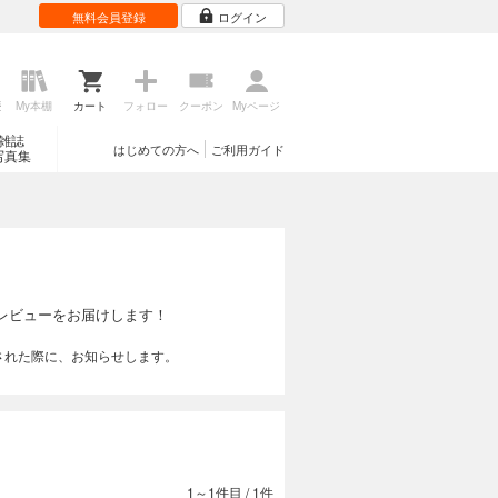
無料会員登録
ログイン
歴
My本棚
カート
フォロー
クーポン
Myページ
雑誌
はじめての方へ
ご利用ガイド
写真集
レビューをお届けします！
された際に、お知らせします。
1～1件目
/
1件