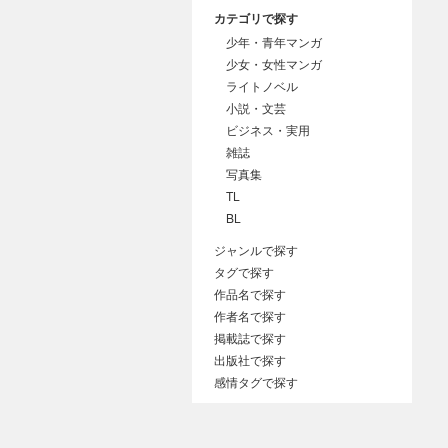
カテゴリで探す
少年・青年マンガ
少女・女性マンガ
ライトノベル
小説・文芸
ビジネス・実用
雑誌
写真集
TL
BL
ジャンルで探す
タグで探す
作品名で探す
作者名で探す
掲載誌で探す
出版社で探す
感情タグで探す