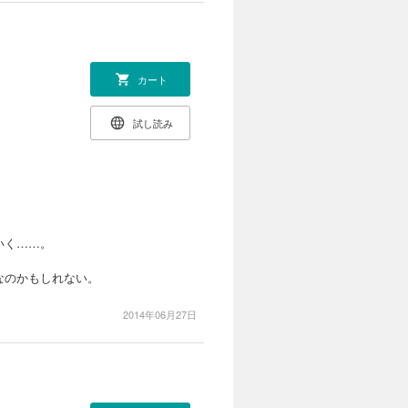
カート
試し読み
いく……。
なのかもしれない。
2014年06月27日