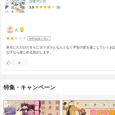
少女マンガ
3.8
(5)
た
無料版購入済み
本当にただひたすらにダラダラとなんとなく平安の世を過ごしていくお
な子なら楽しめる気がします。
0
特集・キャンペーン