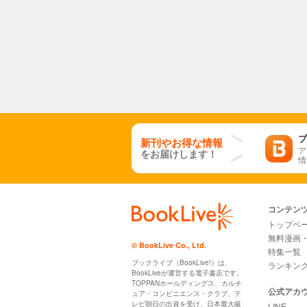
ブ
新刊やお得な情報
ア
をお届けします！
情
コンテン
トップペ
無料漫画
© BookLive Co., Ltd.
特集一覧
ブックライブ（BookLive!）は、
ランキン
BookLiveが運営する電子書店です。
TOPPANホールディングス、カルチ
公式アカ
ュア・コンビニエンス・クラブ、テ
レビ朝日の出資を受け、日本最大級
LINE