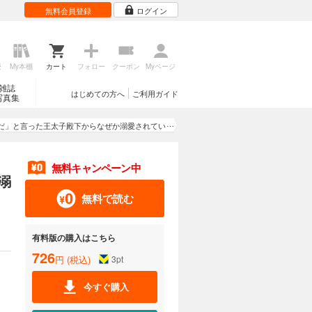
無料会員登録
ログイン
歴
My本棚
カート
フォロー
クーポン
Myページ
雑誌
はじめての方へ
ご利用ガイド
写真集
だ」と言った王太子殿下からなぜか溺愛されてい
ます
無料キャンペーン中
溺
無料で読む
有料版の購入はこちら
726
円 (税込)
3
pt
今すぐ購入