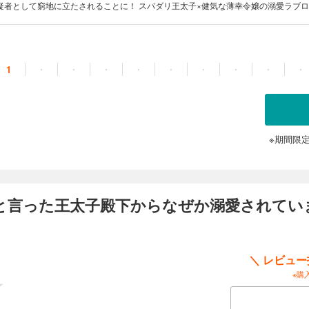
疑者として窮地に立たされることに！ スパダリ王太子×健気な薄幸令嬢の溺愛ラブロ
する気はない」と言った次期公爵様がなぜか溺愛してきます』公式スピンオフ作品
(C)坂田ユイ (C)三沢ケイ／フレックスコミックス
1
・
・
・
・
・
・
・
・
・
※期間限
と言った王太子殿下からなぜか溺愛されてい
＼ レビュ
※購