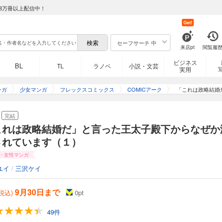
8万冊以上配信中！
Get!
セーフサーチ 中
来店pt
閲覧履
ビジネス
BL
TL
ラノベ
小説・文芸
実用
ンガ
少女マンガ
フレックスコミックス
COMICアーク
「これは政略結婚
完結
これは政略結婚だ」と言った王太子殿下からなぜか
されています（１）
・女性マンガ
ユイ
/
三沢ケイ
9月30日まで
(税込)
0
pt
49件