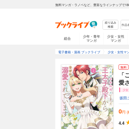
無料マンガ・ラノベなど、豊富なラインナップで18
絞り込み
検索
少年・青年
少女・女性
総合
マンガ
マンガ
電子書籍・漫画 ブックライブ
少女・女性マ
無料
「
愛
少女
坂田
0
円 
4.4