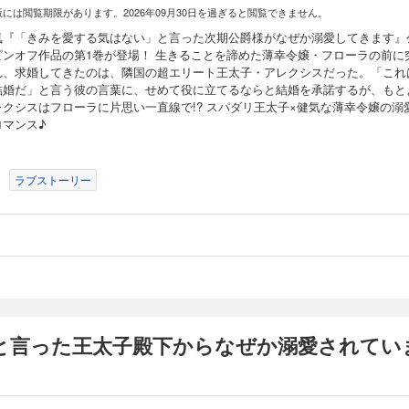
版には閲覧期限があります。2026年09月30日を過ぎると閲覧できません。
気『「きみを愛する気はない」と言った次期公爵様がなぜか溺愛してきます』
ピンオフ作品の第1巻が登場！ 生きることを諦めた薄幸令嬢・フローラの前に
れ、求婚してきたのは、隣国の超エリート王太子・アレクシスだった。「これ
結婚だ」と言う彼の言葉に、せめて役に立てるならと結婚を承諾するが、もと
レクシスはフローラに片思い一直線で!? スパダリ王太子×健気な薄幸令嬢の溺
ロマンス♪
ラブストーリー
と言った王太子殿下からなぜか溺愛されてい