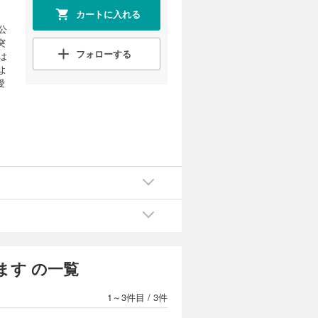
カートに入れる
公
突
フォローする
は
よ
愛
ます の一覧
1～3件目
/
3件