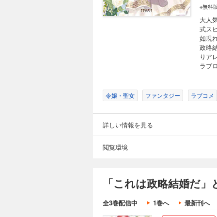
※無料
大人
式ス
如現
政略
りア
ラブ
令嬢・聖女
ファンタジー
ラブコメ
詳しい情報を見る
閲覧環境
「これは政略結婚だ」
全3巻配信中
1巻へ
最新刊へ