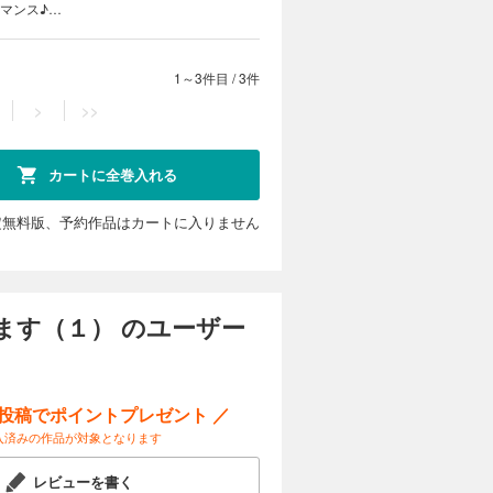
マンス♪
、ドキドキ
1～3件目
/
3件
>
>>
カートに全巻入れる
定無料版、予約作品はカートに入りません
ます（１） のユーザー
ー投稿でポイントプレゼント ／
入済みの作品が対象となります
レビューを書く