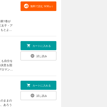
無料で読む 9/30
まで
第1巻が
王太子・ア
、もとより
カートに入れる
試し読み
くも自分を
の決意を固
ブロマンス
の第2巻が
カートに入れる
試し読み
りのままの
れ、あろう