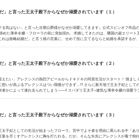
だ」と言った王太子殿下からなぜか溺愛されています（１）
する気はない」と言った次期公爵様がなぜか溺愛してきます』公式スピンオフ作品の
を諦めた薄幸令嬢・フローラの前に突如現れ、求婚してきたのは、隣国の超エリート
これは政略結婚だ」と言う彼の言葉に、せめて役に立てるならと結婚を承諾するが
に片思い一直線で!? スパダリ王太子×健気な薄幸令嬢の溺愛ラブロマンス♪
だ」と言った王太子殿下からなぜか溺愛されています（２）
迎えたい」アレクシスの熱烈アピールからドキドキの同居生活がスタート！ 慎まし
に想いが高ぶるアレクシスはつい我慢ができず…!? さらに新天地で王太子妃として
何者かによって連れ去られてしまう――!! スパダリ王太子×健気な薄幸令嬢の溺愛ラ
を愛する気はない」と言った次期公爵様がなぜか溺愛してきます』公式スピンオフ作品
だ」と言った王太子殿下からなぜか溺愛されています（３）
王太子妃としての生活が始まったフローラ。宮中でよそ者を理由に罵られる中「あ
言葉を尽くすアレクシスに胸を打たれる。だが、そんな矢先にアレクシスが毒で倒