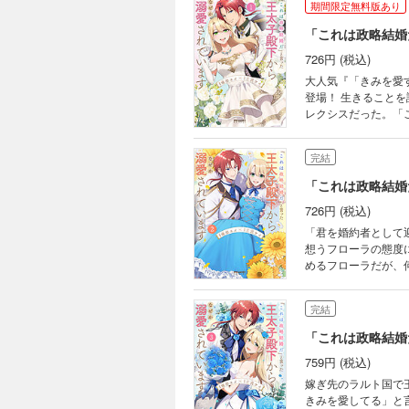
期間限定無料版あり
「これは政略結婚
726円 (税込)
大人気『「きみを愛
登場！ 生きること
レクシスだった。「
アレクシスはフローラ
完結
「これは政略結婚
726円 (税込)
「君を婚約者として
想うフローラの態度
めるフローラだが、
♪ 大人気『「きみ
登場！
完結
「これは政略結婚
759円 (税込)
嫁ぎ先のラルト国で
きみを愛してる」と