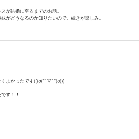
シスが結婚に至るまでのお話。
義妹がどうなるのか知りたいので、続きが楽しみ。
たです(((o(*ﾟ▽ﾟ*)o)))
たです！！