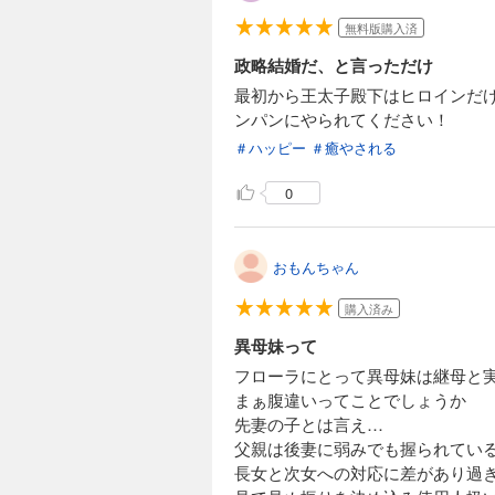
無料版購入済
政略結婚だ、と言っただけ
最初から王太子殿下はヒロインだ
ンパンにやられてください！
＃ハッピー
＃癒やされる
0
おもんちゃん
購入済み
異母妹って
フローラにとって異母妹は継母と
まぁ腹違いってことでしょうか
先妻の子とは言え…
父親は後妻に弱みでも握られてい
長女と次女への対応に差があり過