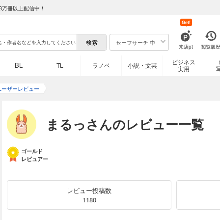
8万冊以上配信中！
Get!
セーフサーチ 中
来店pt
閲覧履
ビジネス
BL
TL
ラノベ
小説・文芸
実用
ユーザーレビュー
まるっさんのレビュー一覧
ゴールド
レビュアー
レビュー投稿数
1180