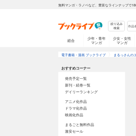
無料マンガ・ラノベなど、豊富なラインナップで18
絞り込み
検索
少年・青年
少女・女性
総合
マンガ
マンガ
電子書籍・漫画 ブックライブ
まるっさんの
おすすめコーナー
発売予定一覧
新刊・続巻一覧
デイリーランキング
アニメ化作品
ドラマ化作品
映画化作品
まるごと無料作品
激安セール