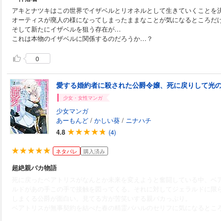
アキとナツキはこの世界でイザベルとリオネルとして生きていくことを
オーティスが廃人の様になってしまったままなことが気になるところだ
そして新たにイザベルを狙う存在が…
これは本物のイザベルに関係するのだろうか…？
0
少女・女性マンガ
少女マンガ
あーもんど
/
かしい葵
/
ニナハチ
4.8
(4)
ネタバレ
購入済み
超絶親バカ物語
死に戻ったベアトリスがなんとか未来を変えようと奮闘している中、ベ
ルドがあの手この手で接触を図ってくる。それに対してジェラルドに限
しまくる公爵が面白い。見てる方が苦笑いする親バカっぷり。
ベアトリスが無事契約を結べた春の精霊バハルのセリフに気になるとこ