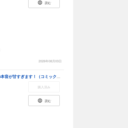
読む
な
2026年08月03日
顔だけ聖女なのに、死に戻ったら冷酷だった公爵様の本音が甘すぎます！（コミック） ： 2
購入済み
読む