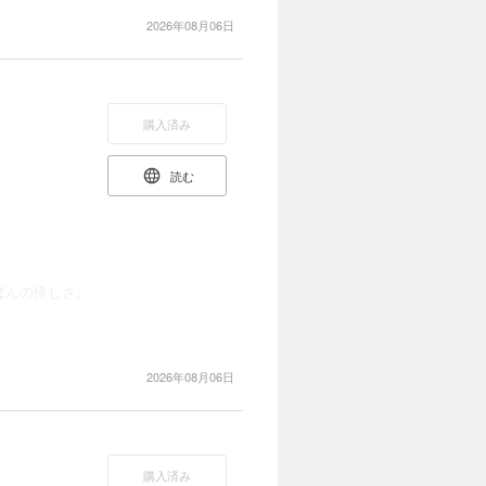
2026年08月06日
購入済み
読む
ばんの怪しさ。
2026年08月06日
購入済み