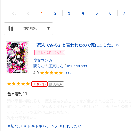
<<
<
1
2
3
4
5
6
7
並び替え
「死んでみろ」と言われたので死にました。 6
少女・女性マンガ
少女マンガ
蘭らむ
/
江東しろ
/
whimhalooo
4.9
(11)
ネタバレ
購入済み
色々混乱😵‍💫
汚い宰相の罠に嵌り、魔力暴走を起こして命が危ぶまれる公爵。そんな
前生とは色々なことが大きく変わってきているけれど、ナタリーと公爵
そしてフランツ医師の正体にも驚き。
次巻発売が遠い…
＃切ない
＃ドキドキハラハラ
＃じれったい