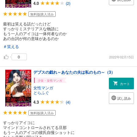
4.0
(2)
無料版購入済み
最初は笑える話だったけど
すっかりミステリアスな物語に
もう一人のアイコは一体何者なのか
あの台詞が何の意味があるのか
＃笑える
0
2022年02月15日
デブスの戯れ～あなたの夫は私のもの～（3）
少女・女性マンガ
カート
女性マンガ
とらふぐ
試し読み
4.3
(4)
無料版購入済み
すっかりアイコに
マインドコントロールされてる旦那
もう一人のアイコの彼氏自慢ショットに