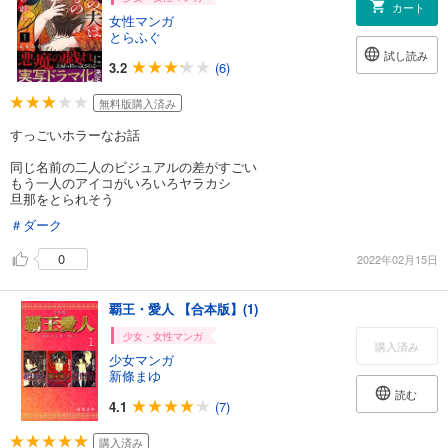
カート
女性マンガ
とらふぐ
試し読み
3.2
(6)
無料版購入済み
すっごいホラーなお話
同じ名前の二人のビジュアルの差がすごい
もう一人のアイコがいろいろヤラカシ
旦那をとられそう
＃ダーク
0
2022年02月15日
覇王・愛人 【合本版】(1)
少女・女性マンガ
購入済み
少女マンガ
新條まゆ
読む
4.1
(7)
購入済み