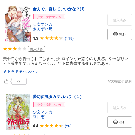
全力で、愛していいかな？(1)
少女・女性マンガ
購入済み
少女マンガ
さんずい尺
読む
4.3
(119)
購入済み
美中年から告白されてしまったヒロインが戸惑うのも共感。やっぱりい
くら美中年でも考えちゃうよ。年下に告白する側も勇気ある。
＃ドキドキハラハラ
0
2022年02月03日
夢幻伝説タカマガハラ（１）
少女・女性マンガ
購入済み
少女マンガ
立川恵
読む
4.4
(28)