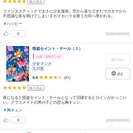
購入済み
ファンタスティックでまさに少女漫画。空から落ちてきたマガタマから
不思議な扉を開けてしまいタカマガハラを救う方向へ導かれる。
＃ハッピー
0
2022年02月03日
怪盗セイント・テール（１）
少女・女性マンガ
購入済み
少女マンガ
立川恵
読む
4.4
(41)
購入済み
夜になると怪盗セイント・テールとなって活躍するヒロインがかっこい
い。クラスメイトの男の子との恋も胸キュン。
＃胸キュン
0
2022年02月03日