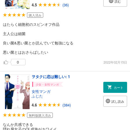
読む
4.5
(36)
購入済み
はたらく細胞初のスピンオフ作品
主人公は細菌
良い菌&悪い菌とか読んでいて勉強になる
悪い菌とはおさらばしたい
0
2022年02月15日
ヲタクに恋は難しい: 1
少女・女性マンガ
カート
女性マンガ
ふじた
試し読み
4.6
(384)
無料版購入済み
なんか共感できる
隠れ腐女子のOL成海がカワイイ。