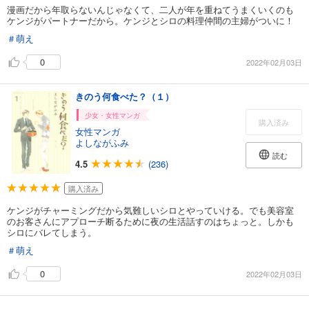
漫画だから年取らないんじゃなくて、二人が年を重ねてうまくいくのも
ケンジがパートナーだから。ケンジとシロの料理仲間の主婦がついに！
＃萌え
0
2022年02月03日
きのう何食べた？（１）
少女・女性マンガ
購入済み
女性マンガ
よしながふみ
読む
4.5
(236)
購入済み
ケンジがチャーミングだから気難しいシロとやっていける。でも美容室
のお客さんにアプローチ断るために夜の生活話すのはちょっと。しかも
シロにバレてしまう。
＃萌え
0
2022年02月03日