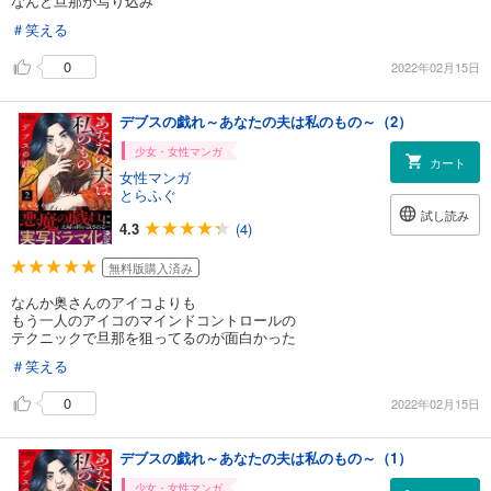
なんと旦那が写り込み
＃笑える
0
2022年02月15日
デブスの戯れ～あなたの夫は私のもの～（2）
少女・女性マンガ
カート
女性マンガ
とらふぐ
試し読み
4.3
(4)
無料版購入済み
なんか奥さんのアイコよりも
もう一人のアイコのマインドコントロールの
テクニックで旦那を狙ってるのが面白かった
＃笑える
0
2022年02月15日
デブスの戯れ～あなたの夫は私のもの～（1）
少女・女性マンガ