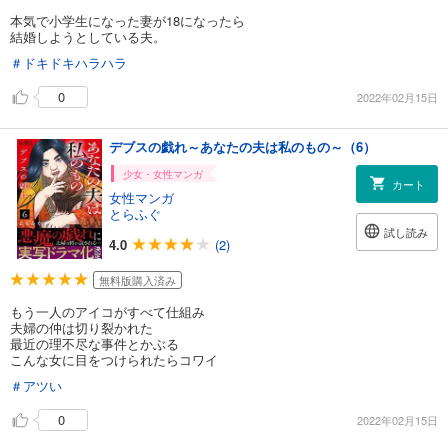
本気で小学生になった妻が18になったら
結婚しようとしている夫。
＃ドキドキハラハラ
0
2022年02月15日
デブスの戯れ～あなたの夫は私のもの～（6）
少女・女性マンガ
カート
女性マンガ
とらふぐ
試し読み
4.0
(2)
無料版購入済み
もう一人のアイコがすべて仕組み
夫婦の仲は切り裂かれた
最近の理不尽な事件とかぶる
こんな女に目をつけられたらコワイ
＃アツい
0
2022年02月15日