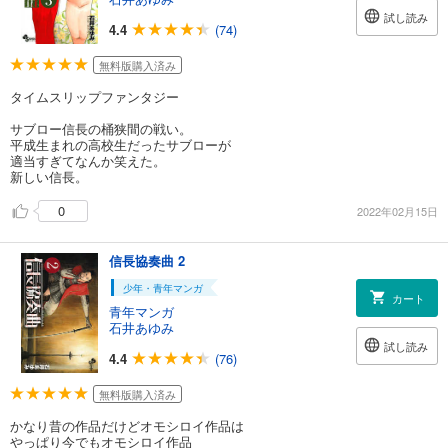
試し読み
4.4
(74)
無料版購入済み
タイムスリップファンタジー
サブロー信長の桶狭間の戦い。
平成生まれの高校生だったサブローが
適当すぎてなんか笑えた。
新しい信長。
0
2022年02月15日
信長協奏曲 2
少年・青年マンガ
カート
青年マンガ
石井あゆみ
試し読み
4.4
(76)
無料版購入済み
かなり昔の作品だけどオモシロイ作品は
やっぱり今でもオモシロイ作品