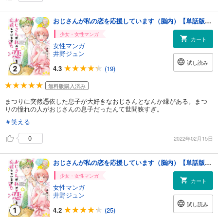
おじさんが私の恋を応援しています（脳内）【単話版】（2）
少女・女性マンガ
カート
女性マンガ
井野ジュン
試し読み
4.3
(19)
無料版購入済み
まつりに突然憑依した息子が大好きなおじさんとなんか縁がある。まつ
りの憧れの人がおじさんの息子だったんて世間狭すぎ。
＃笑える
0
2022年02月15日
おじさんが私の恋を応援しています（脳内）【単話版】（1）
少女・女性マンガ
カート
女性マンガ
井野ジュン
試し読み
4.2
(25)