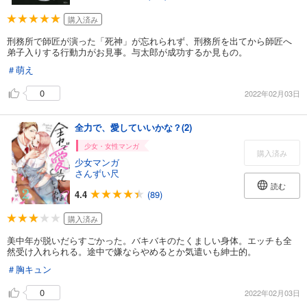
購入済み
刑務所で師匠が演った「死神」が忘れられず、刑務所を出てから師匠へ
弟子入りする行動力がお見事。与太郎が成功するか見もの。
＃萌え
0
2022年02月03日
全力で、愛していいかな？(2)
少女・女性マンガ
購入済み
少女マンガ
さんずい尺
読む
4.4
(89)
購入済み
美中年が脱いだらすごかった。バキバキのたくましい身体。エッチも全
然受け入れられる。途中で嫌ならやめるとか気遣いも紳士的。
＃胸キュン
0
2022年02月03日