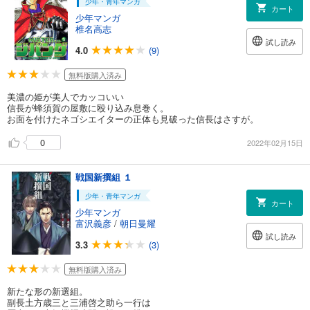
少年・青年マンガ
カート
少年マンガ
椎名高志
試し読み
4.0
(9)
無料版購入済み
美濃の姫が美人でカッコいい
信長が蜂須賀の屋敷に殴り込み息巻く。
お面を付けたネゴシエイターの正体も見破った信長はさすが。
0
2022年02月15日
戦国新撰組 １
少年・青年マンガ
カート
少年マンガ
富沢義彦
/
朝日曼耀
試し読み
3.3
(3)
無料版購入済み
新たな形の新選組。
副長土方歳三と三浦啓之助ら一行は