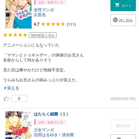
少女・女性マンガ
カート
女性マンガ
久世岳
試し読み
4.7
(111)
無料版購入済み
アニメーションにもなっていた
「ママンとトゥギャザー」の体操のお兄さん
名前からして何かありそう
見た目は爽やかだけど情緒不安定。
うらみちお兄さんの病みっぷりが笑えた。
＃笑える
0
2022年02月15日
はたらく細菌（１）
少女・女性マンガ
購入済み
少女マンガ
吉田はるゆき
/
清水茜