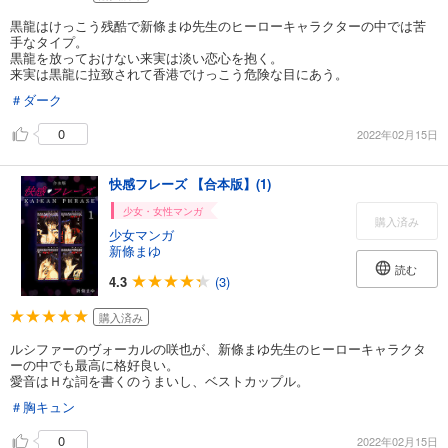
黒龍はけっこう残酷で新條まゆ先生のヒーローキャラクターの中では苦
手なタイプ。
黒龍を放っておけない来実は淡い恋心を抱く。
来実は黒龍に拉致されて香港でけっこう危険な目にあう。
＃ダーク
0
2022年02月15日
快感フレーズ 【合本版】(1)
少女・女性マンガ
購入済み
少女マンガ
新條まゆ
読む
4.3
(3)
購入済み
ルシファーのヴォーカルの咲也が、新條まゆ先生のヒーローキャラクタ
ーの中でも最高に格好良い。
愛音はＨな詞を書くのうまいし、ベストカップル。
＃胸キュン
0
2022年02月15日