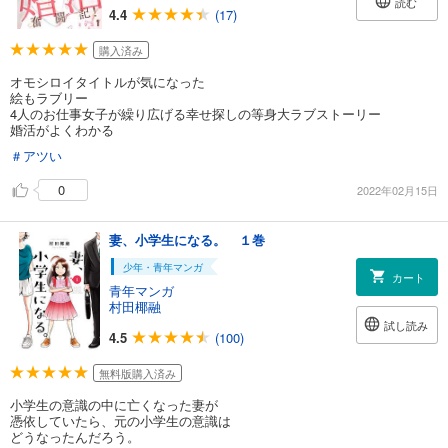
読む
4.4
(17)
購入済み
オモシロイタイトルが気になった
絵もラブリー
4人のお仕事女子が繰り広げる幸せ探しの等身大ラブストーリー
婚活がよくわかる
＃アツい
0
2022年02月15日
妻、小学生になる。 １巻
少年・青年マンガ
カート
青年マンガ
村田椰融
試し読み
4.5
(100)
無料版購入済み
小学生の意識の中に亡くなった妻が
憑依していたら、元の小学生の意識は
どうなったんだろう。