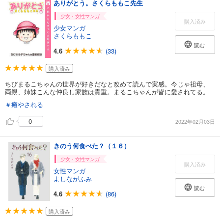
ありがとう。さくらももこ先生
少女・女性マンガ
購入済み
少女マンガ
さくらももこ
読む
4.6
(33)
購入済み
ちびまるこちゃんの世界が好きだなと改めて読んで実感。今じゃ祖母、
両親、姉妹こんな仲良し家族は貴重。まるこちゃんが皆に愛されてる。
＃癒やされる
0
2022年02月03日
きのう何食べた？（１６）
少女・女性マンガ
購入済み
女性マンガ
よしながふみ
読む
4.6
(86)
購入済み