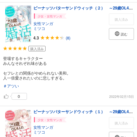
ピーナッツバターサンドウィッチ（２） ～29歳OL4人の婚活奮闘記！
少女・女性マンガ
購入済み
女性マンガ
ミツコ
読む
4.3
(8)
購入済み
登場するキャラクター
みんなそれぞれ味がある
セフレとの関係がやめられない美和。
人一倍愛されたいのに悲しすぎる。
＃アツい
0
2022年02月15日
ピーナッツバターサンドウィッチ（１） ～29歳OL4人の婚活奮闘記！
少女・女性マンガ
購入済み
女性マンガ
ミツコ