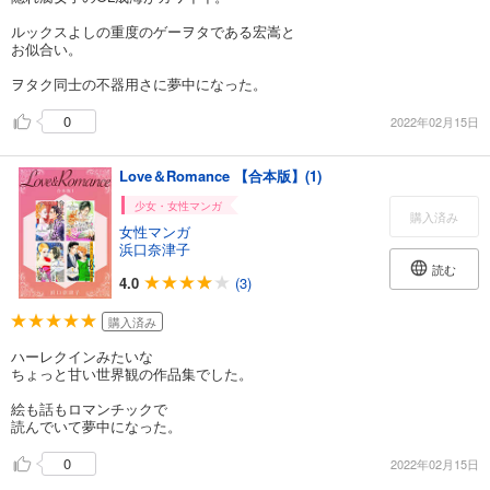
ルックスよしの重度のゲーヲタである宏嵩と
お似合い。
ヲタク同士の不器用さに夢中になった。
0
2022年02月15日
Love＆Romance 【合本版】(1)
少女・女性マンガ
購入済み
女性マンガ
浜口奈津子
読む
4.0
(3)
購入済み
ハーレクインみたいな
ちょっと甘い世界観の作品集でした。
絵も話もロマンチックで
読んでいて夢中になった。
0
2022年02月15日