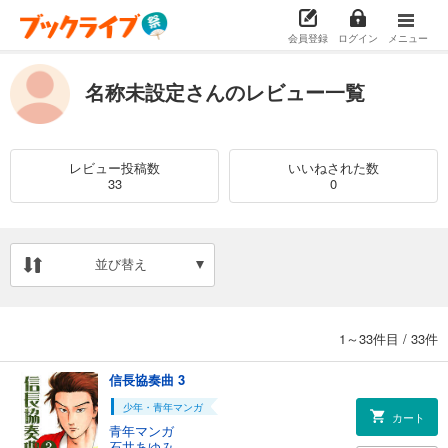
会員登録
ログイン
メニュー
名称未設定さんのレビュー一覧
レビュー投稿数
いいねされた数
33
0
並び替え
1～33件目
/
33件
信長協奏曲 3
少年・青年マンガ
カート
青年マンガ
石井あゆみ