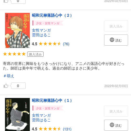
0
2022年02月03日
昭和元禄落語心中（２）
少女・女性マンガ
購入済み
女性マンガ
雲田はるこ
読む
4.5
(76)
購入済み
寄席の世界に興味をもつきっかけになり、アニメの落語心中が好きだっ
た。師匠は美中年で萌える。過去の師匠はまさに美少年。
＃萌え
0
2022年02月03日
昭和元禄落語心中（１）
少女・女性マンガ
購入済み
女性マンガ
雲田はるこ
読む
4.5
(131)