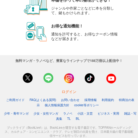
ジャンルや作家ごとなどに本を分類し
て、鍵もかけられます。
お得な通知機能！
通知を許可すると、お得なクーポン情報
などが届きます。
無料マンガ・ラノベなど、豊富なラインナップで188万冊以上配信中！
ログイン
ご利用ガイド
FAQ(よくある質問)
お問い合わせ
採用情報
利用規約
特商法の表
示
個人情報保護方針
cookie等ポリシー
少年・青年マンガ
少女・女性マンガ
ラノベ
小説・文芸
ビジネス・実用
雑誌・写
真集
TL
BL
ブックライブ（BookLive!）は、BookLiveが運営する電子書店です。TOPPANホールディング
ス、カルチュア・コンビニエンス・クラブ、テレビ朝日の出資を受け、日本最大級の電子書籍配
信サービスを行っています。