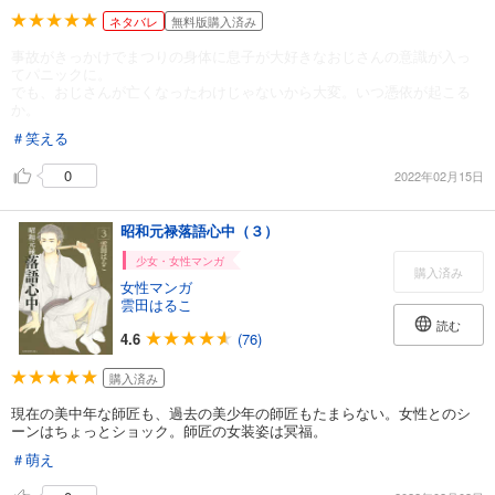
ネタバレ
無料版購入済み
事故がきっかけでまつりの身体に息子が大好きなおじさんの意識が入っ
てパニックに。
でも、おじさんが亡くなったわけじゃないから大変。いつ憑依が起こる
か。
＃笑える
0
2022年02月15日
昭和元禄落語心中（３）
少女・女性マンガ
購入済み
女性マンガ
雲田はるこ
読む
4.6
(76)
購入済み
現在の美中年な師匠も、過去の美少年の師匠もたまらない。女性とのシ
ーンはちょっとショック。師匠の女装姿は冥福。
＃萌え