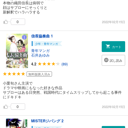
本物の織田信長は病弱で
顔はサブローにそっくりと
新解釈でハラハラする
0
2022年02月15日
信長協奏曲 1
少年・青年マンガ
カート
青年マンガ
石井あゆみ
試し読み
4.2
(89)
無料版購入済み
小栗旬さん主演で
ドラマや映画にもなった好きな作品
サブローはある日突然、戦国時代にタイムスリップしてから起こる事件
にドキドキ
0
2022年02月15日
MISTERジパング 2