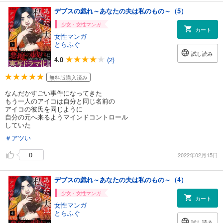
デブスの戯れ～あなたの夫は私のもの～（5）
少女・女性マンガ
カート
女性マンガ
とらふぐ
試し読み
4.0
(2)
無料版購入済み
なんだかすごい事件になってきた
もう一人のアイコは自分と同じ名前の
アイコの彼氏を同じように
自分の元へ来るようマインドコントロール
していた
＃アツい
0
2022年02月15日
デブスの戯れ～あなたの夫は私のもの～（4）
少女・女性マンガ
カート
女性マンガ
とらふぐ
試し読み