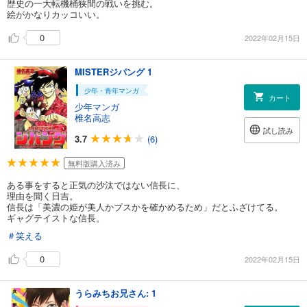
歴史の一大転機桶狭間の戦いを挑む。
絵がかなりカッコいい。
0
2022年02月15日
MISTERジパング 1
少年・青年マンガ
カート
少年マンガ
椎名高志
試し読み
3.7
(6)
無料版購入済み
ある事をすると正気の沙汰ではない信長に、
理由を聞く日吉。
信長は「美濃の姫が美人かブスかを確かめるため」だとふざけてる。
ギャグテイストな信長。
＃笑える
0
2022年02月15日
うらみちお兄さん: 1