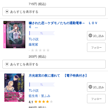
715円 (税込)
あらすじを表示する
穢された恋～ケダモノたちの通勤電車～ ＬＯＶ
Ｅ ...
TL
試し読み
TL小説
藤尾紫
フォロー
-
203円 (税込)
あらすじを表示する
月光迷宮の夜に濡れて 【電子特典付き】
TL
試し読み
TL小説
藍生有
/
篁ふみ
フォロー
4.1
880円 (税込)