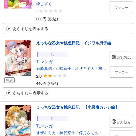
峰しずく
フォロー
-
203円 (税込)
あらすじを表示する
えっちな乙女★桃色日記 イジワル男子編
TL
試し読み
TLマンガ
石崎真信
/
江端恭子
/
オザキミカ
/
桜井あなの
/
田中琳
フォロー
2.0
完結
440円 (税込)
あらすじを表示する
えっちな乙女★桃色日記 【小悪魔カレシ編】
TL
試し読み
TLマンガ
オザキミカ
/
神代京子
/
倖月さちの
/
咲
/
田中琳
/
橋本