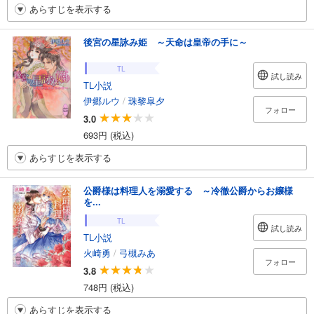
あらすじを表示する
後宮の星詠み姫 ～天命は皇帝の手に～
TL
試し読み
TL小説
伊郷ルウ
/
珠黎皐夕
フォロー
3.0
693円 (税込)
あらすじを表示する
公爵様は料理人を溺愛する ～冷徹公爵からお嬢様
を...
TL
試し読み
TL小説
火崎勇
/
弓槻みあ
フォロー
3.8
748円 (税込)
あらすじを表示する