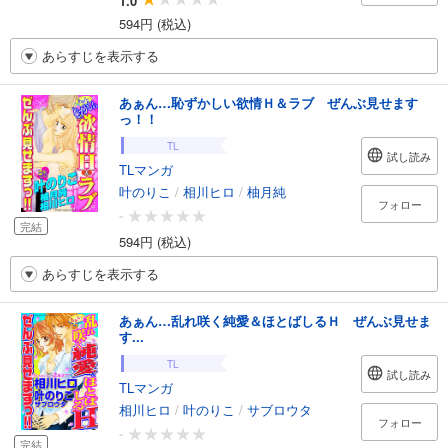
1.0
594円 (税込)
あらすじを表示する
あぁん…恥ずかしい欲情Ｈ＆ラブ ぜんぶ見せます
っ！！
TL
試し読み
TLマンガ
叶のりこ
/
相川ヒロ
/
柚月純
フォロー
-
完結
594円 (税込)
あらすじを表示する
あぁん…乱れ咲く純愛＆ほとばしるＨ ぜんぶ見せま
す...
TL
試し読み
TLマンガ
相川ヒロ
/
叶のりこ
/
サブロウタ
フォロー
-
完結