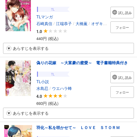
TL
試し読み
TLマンガ
石崎真信
/
江端恭子
/
大橋薫
/
オザキミカ
/
田中琳
/
成
フォロー
1.0
440円 (税込)
あらすじを表示する
偽りの花嫁 ～大富豪の蜜愛～ 電子書籍特典付き
TL
試し読み
TL小説
水島忍
/
ウエハラ蜂
フォロー
4.0
693円 (税込)
あらすじを表示する
羽化～私を咲かせて～ ＬＯＶＥ ＳＴＯＲＭ