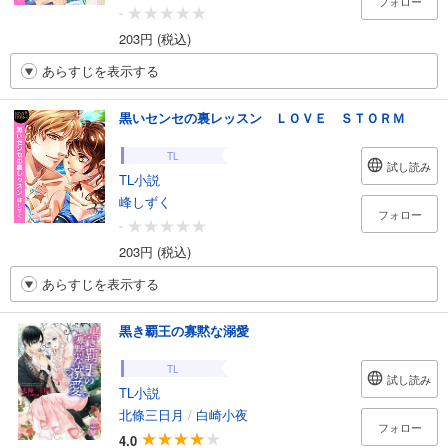
フォロー
-
203円 (税込)
あらすじを表示する
黒いセンセの裏レッスン ＬＯＶＥ ＳＴＯＲＭ
TL
試し読み
TL小説
峰しずく
フォロー
-
203円 (税込)
あらすじを表示する
黒き覇王の寡黙な溺愛
TL
試し読み
TL小説
北條三日月
/
白崎小夜
フォロー
4.0