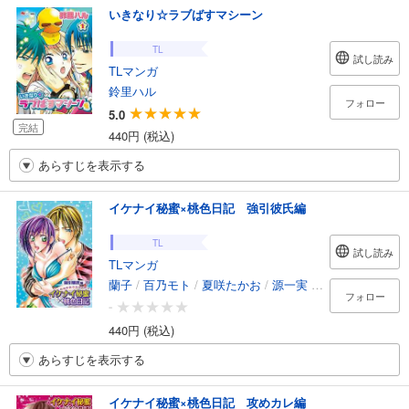
いきなり☆ラブばすマシーン
TL
試し読み
TLマンガ
鈴里ハル
フォロー
5.0
完結
440円 (税込)
あらすじを表示する
イケナイ秘蜜×桃色日記 強引彼氏編
TL
試し読み
TLマンガ
蘭子
/
百乃モト
/
夏咲たかお
/
源一実
/
花田朔生
/
オザ
フォロー
-
440円 (税込)
あらすじを表示する
イケナイ秘蜜×桃色日記 攻めカレ編