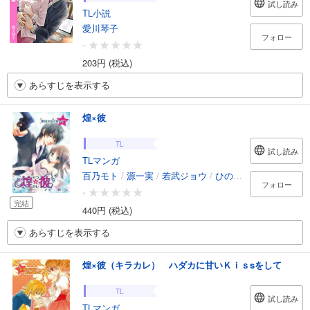
試し読み
TL小説
愛川琴子
フォロー
-
203円 (税込)
あらすじを表示する
煌×彼
TL
試し読み
TLマンガ
百乃モト
/
源一実
/
若武ジョウ
/
ひのもとめぐる
フォロー
-
完結
440円 (税込)
あらすじを表示する
煌×彼（キラカレ） ハダカに甘いＫｉｓsをして
TL
試し読み
TLマンガ