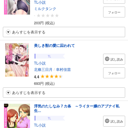
TL小説
ミルクタンク
フォロー
-
203円 (税込)
あらすじを表示する
美しき獣の愛に囚われて
TL
試し読み
TL小説
北條三日月
/
幸村佳苗
フォロー
4.4
693円 (税込)
あらすじを表示する
浮気のたしなみ７カ条 ～ライター嬢のアブナイ私
生...
TL
試し読み
TL小説