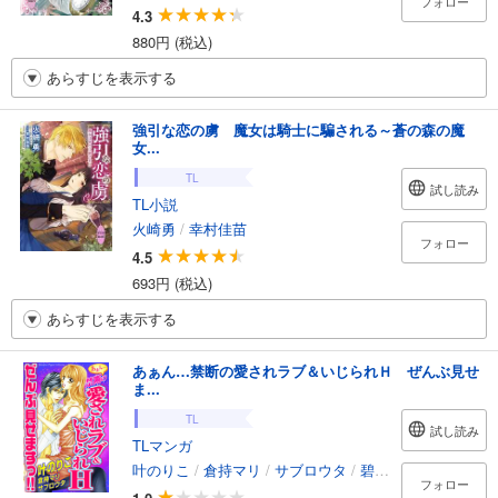
フォロー
4.3
880円 (税込)
あらすじを表示する
強引な恋の虜 魔女は騎士に騙される～蒼の森の魔
女...
TL
試し読み
TL小説
火崎勇
/
幸村佳苗
フォロー
4.5
693円 (税込)
あらすじを表示する
あぁん…禁断の愛されラブ＆いじられＨ ぜんぶ見せ
ま...
TL
試し読み
TLマンガ
叶のりこ
/
倉持マリ
/
サブロウタ
/
碧井サキ
フォロー