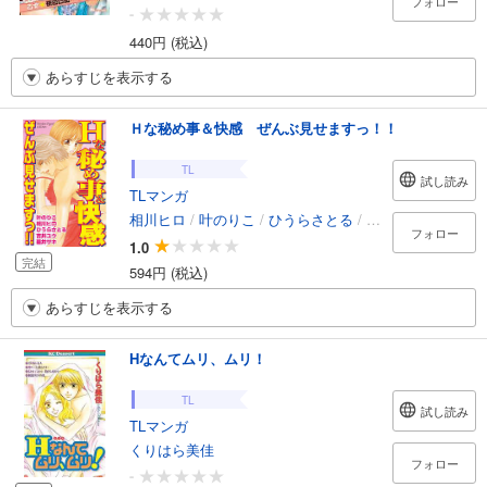
フォロー
-
440円 (税込)
あらすじを表示する
Ｈな秘め事＆快感 ぜんぶ見せますっ！！
TL
試し読み
TLマンガ
相川ヒロ
/
叶のりこ
/
ひうらさとる
/
吉井ユウ
/
碧井サ
フォロー
1.0
完結
594円 (税込)
あらすじを表示する
Hなんてムリ、ムリ！
TL
試し読み
TLマンガ
くりはら美佳
フォロー
-