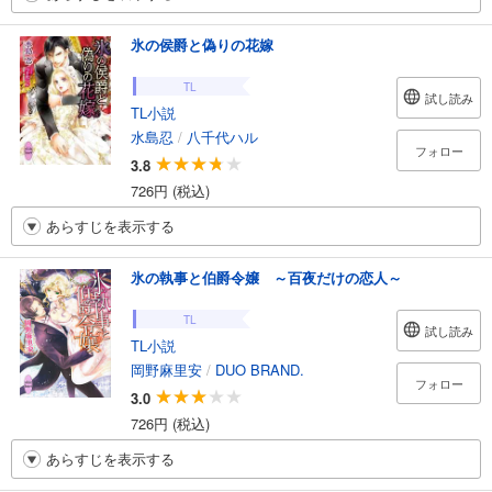
氷の侯爵と偽りの花嫁
TL
試し読み
TL小説
水島忍
/
八千代ハル
フォロー
3.8
726円 (税込)
あらすじを表示する
氷の執事と伯爵令嬢 ～百夜だけの恋人～
TL
試し読み
TL小説
岡野麻里安
/
DUO BRAND.
フォロー
3.0
726円 (税込)
あらすじを表示する