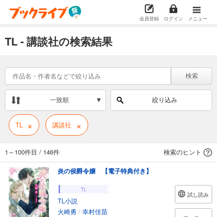
会員登録
ログイン
メニュー
TL - 講談社の検索結果
検索
一致順
絞り込み
×
×
TL
講談社
1～100件目
/
146件
検索のヒント
炎の侯爵令嬢 【電子特典付き】
TL
試し読み
TL小説
火崎勇
/
幸村佳苗