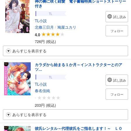
神の褥に咲く緋愛 電子書籍特典ショートストーリー
付き
TL
試し読み
TL小説
北條三日月
/
鳩屋ユカリ
フォロー
4.0
726円 (税込)
あらすじを表示する
カラダから始まる１か月～インストラクターとのア
ツ...
TL
試し読み
TL小説
春名佳純
フォロー
-
203円 (税込)
あらすじを表示する
彼氏レンタル～代理彼氏をご指名します！～ ＬＯ