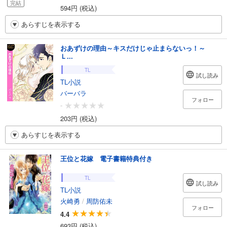
完結
594円 (税込)
あらすじを表示する
おあずけの理由～キスだけじゃ止まらないっ！～
Ｌ...
TL
試し読み
TL小説
バーバラ
フォロー
-
203円 (税込)
あらすじを表示する
王位と花嫁 電子書籍特典付き
TL
試し読み
TL小説
火崎勇
/
周防佑未
フォロー
4.4
693円 (税込)