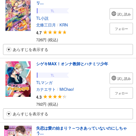
リ...
TL
試し読み
TL小説
北條三日月
/
KRN
フォロー
4.7
726円 (税込)
あらすじを表示する
シゲキMAX！オンナ教師とハチミツ少年
TL
試し読み
TLマンガ
カナエサト
/
MiChao!
フォロー
4.3
792円 (税込)
あらすじを表示する
失恋は愛の始まり？～つきあっていないのにしちゃ
う...