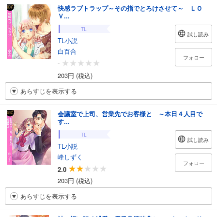
快感ラブトラップ～その指でとろけさせて～ ＬＯ
Ｖ...
TL
試し読み
TL小説
白百合
フォロー
-
203円 (税込)
あらすじを表示する
会議室で上司、営業先でお客様と ～本日４人目で
す...
TL
試し読み
TL小説
峰しずく
フォロー
2.0
203円 (税込)
あらすじを表示する