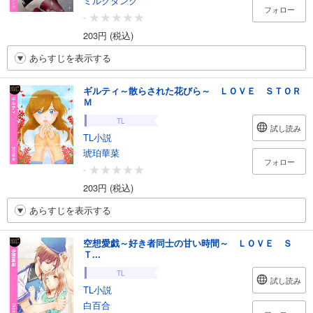
ミルクタンク
フォロー
-
203円 (税込)
あらすじを表示する
ギルティ～散らされた花びら～ ＬＯＶＥ ＳＴＯＲ
Ｍ
TL
試し読み
TL小説
琥珀華菜
フォロー
-
203円 (税込)
あらすじを表示する
空想愛戯～好き者同士の甘い時間～ ＬＯＶＥ Ｓ
Ｔ...
TL
試し読み
TL小説
白百合