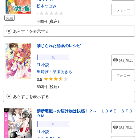
松本つぼみ
フォロー
-
完結
440円 (税込)
あらすじを表示する
禁じられた秘薬のレシピ
TL
試し読み
TL小説
里崎雅
/
早瀬あきら
フォロー
3.5
693円 (税込)
あらすじを表示する
禁断宅配～お届け物は快感！？～ ＬＯＶＥ ＳＴＯ
ＲＭ
TL
試し読み
TL小説