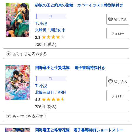
砂漠の王と約束の指輪 カバーイラスト特別版付き
TL
試し読み
TL小説
火崎勇
/
周防佑未
フォロー
3.9
726円 (税込)
あらすじを表示する
四海竜王と生贄花嫁 電子書籍特典付き
TL
試し読み
TL小説
北條三日月
/
KRN
フォロー
4.5
726円 (税込)
あらすじを表示する
四海竜王と略奪花嫁 電子書籍特典ショートストー