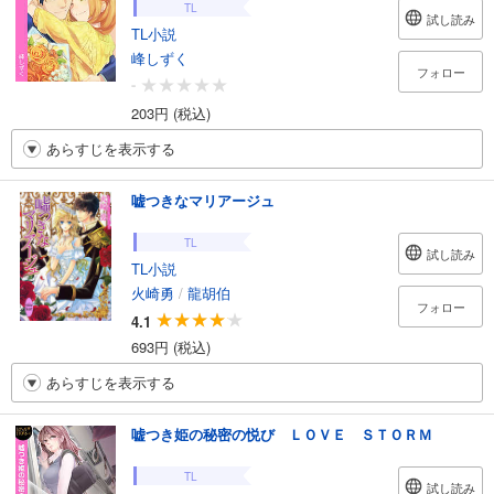
TL
試し読み
TL小説
峰しずく
フォロー
-
203円 (税込)
あらすじを表示する
嘘つきなマリアージュ
TL
試し読み
TL小説
火崎勇
/
龍胡伯
フォロー
4.1
693円 (税込)
あらすじを表示する
嘘つき姫の秘密の悦び ＬＯＶＥ ＳＴＯＲＭ
TL
試し読み