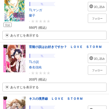
TL
試し読み
TLマンガ
蘭子
フォロー
-
完結
550円 (税込)
あらすじを表示する
官能小説はお好きですか？ ＬＯＶＥ ＳＴＯＲＭ
TL
試し読み
TL小説
春名佳純
フォロー
-
203円 (税込)
あらすじを表示する
キスの境界線 ＬＯＶＥ ＳＴＯＲＭ
TL