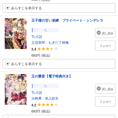
あらすじを表示する
王子様の甘い束縛 プライベート・シンデレラ
TL
試し読み
TL小説
立花実咲
/
もぎたて林檎
フォロー
3.4
693円 (税込)
あらすじを表示する
王の愛妾【電子特典付き】
TL
試し読み
TL小説
火崎勇
/
池上紗京
フォロー
4.2
693円 (税込)