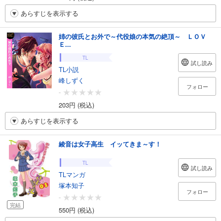
あらすじを表示する
姉の彼氏とお外で～代役娘の本気の絶頂～ ＬＯＶ
Ｅ...
TL
試し読み
TL小説
峰しずく
フォロー
-
203円 (税込)
あらすじを表示する
綾音は女子高生 イッてきま～す！
TL
試し読み
TLマンガ
塚本知子
フォロー
-
完結
550円 (税込)