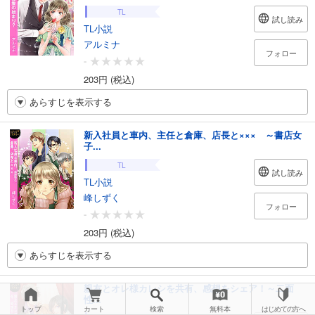
TL
試し読み
TL小説
アルミナ
フォロー
-
203円 (税込)
あらすじを表示する
新入社員と車内、主任と倉庫、店長と××× ～書店女
子...
TL
試し読み
TL小説
峰しずく
フォロー
-
203円 (税込)
あらすじを表示する
親友とオレ様カレシを共有、感想をシェア！～二面
性...
トップ
カート
検索
無料本
はじめての方へ