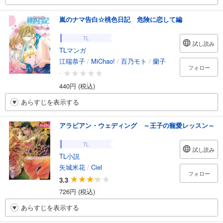
嵐のナマ告白☆桃色日記 危険に恋して編
TL
試し読み
TLマンガ
江端恭子
/
MiChao!
/
百乃モト
/
蘭子
フォロー
-
440円 (税込)
あらすじを表示する
アラビアン・ウェディング ～王子の寵愛レッスン～
TL
試し読み
TL小説
矢城米花
/
Ciel
フォロー
3.3
726円 (税込)
あらすじを表示する