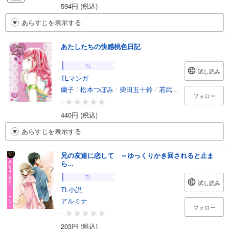
594円 (税込)
あらすじを表示する
あたしたちの快感桃色日記
TL
試し読み
TLマンガ
蘭子
/
松本つぼみ
/
柴田五十鈴
/
若武ジョウ
/
成瀬千雪
フォロー
-
440円 (税込)
あらすじを表示する
兄の友達に恋して ～ゆっくりかき回されると止ま
ら...
TL
試し読み
TL小説
アルミナ
フォロー
-
203円 (税込)