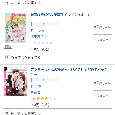
あらすじを表示する
綾音は天然色女子高生イッて２きま～す
TL
試し読み
TLマンガ
塚本知子
フォロー
-
完結
550円 (税込)
あらすじを表示する
アラサーちゃんの秘密～ハジメテじゃだめですか？
～...
TL
試し読み
TL小説
白百合
フォロー
3.0
203円 (税込)
あらすじを表示する