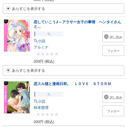
あらすじを表示する
恋していこう♪～アラサー女子の事情 ヘンタイさん
と...
TL
試し読み
TL小説
アルミナ
フォロー
-
203円 (税込)
あらすじを表示する
恋スル猫と漫画日和。 ＬＯＶＥ ＳＴＯＲＭ
TL
試し読み
TL小説
柿本悠理
フォロー
-
203円 (税込)