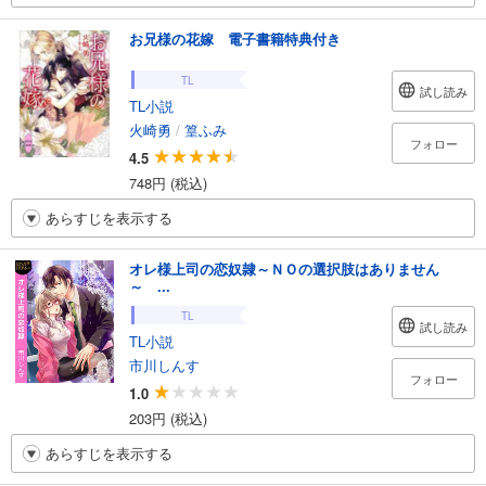
お兄様の花嫁 電子書籍特典付き
TL
試し読み
TL小説
火崎勇
/
篁ふみ
フォロー
4.5
748円 (税込)
あらすじを表示する
オレ様上司の恋奴隷～ＮＯの選択肢はありません
～ ...
TL
試し読み
TL小説
市川しんす
フォロー
1.0
203円 (税込)
あらすじを表示する