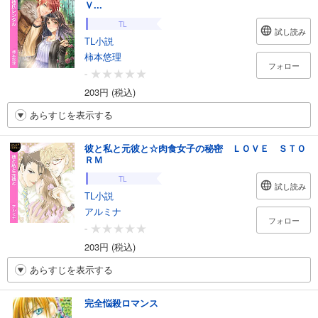
Ｖ...
TL
試し読み
TL小説
柿本悠理
フォロー
-
203円 (税込)
あらすじを表示する
彼と私と元彼と☆肉食女子の秘密 ＬＯＶＥ ＳＴＯ
ＲＭ
TL
試し読み
TL小説
アルミナ
フォロー
-
203円 (税込)
あらすじを表示する
完全悩殺ロマンス