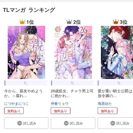
TLマンガ ランキング
1位
2位
3位
TL
TL
TL
今から、親友やめよう
26歳処女、チャラ男上司
愛が重い騎士公爵は
か。～腐れ...
に抱かれ...
放令嬢の...
につやまにつこ
仲春リョウ
海原ゆた
無料あり
無料あり
無料あり
試し読み
試し読み
試し読み