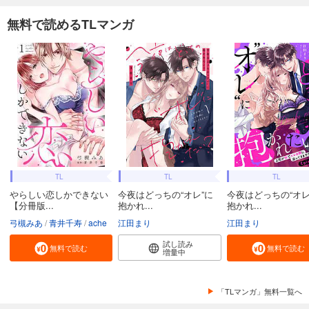
無料で読めるTLマンガ
TL
TL
TL
やらしい恋しかできない
今夜はどっちの“オレ”に
今夜はどっちの“オレ
【分冊版...
抱かれ...
抱かれ...
弓槻みあ
青井千寿
ache
江田まり
江田まり
試し読み
無料で読む
無料で読む
増量中
「TLマンガ」無料一覧へ