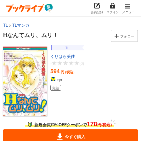
会員登録
ログイン
メニュー
TL
TLマンガ
Hなんてムリ、ムリ！
フォロー
TL
くりはら美佳
-
(0)
594
円 (税込)
2
pt
完結
178
新規会員70%OFFクーポンで
円(税込)
今すぐ購入