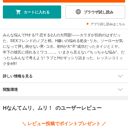
カートに入れる
ブラウザ試し読み
アプリ試し読みはこちら
みんな悩んでHする!? 恋する2人の大問題!――カラダが目的のはずだっ
た、SEXフレンドのノブと梢。H嫌いの悩める処女･リカ。ソーローが気
になって押し倒せない男･コボ。初Hが大"不"成功だったタイジとミヤ。
年下の彼氏に揺れるミワコ……。いまさら言えない"ちっちゃな悩み"、だ
ったらみんなで考えよう! ラブとHがギッシリ詰まった、レッスンコミッ
ク全4作!
詳しい情報を見る
閲覧環境
Hなんてムリ、ムリ！ のユーザーレビュー
＼ レビュー投稿でポイントプレゼント ／