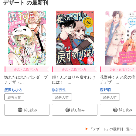
デザート の最新刊
少女・女性マンガ
少女・女性マンガ
少女・女性マンガ
惚れたはれたパンダ プ
頼くんとヨリを戻すわけ
花野井くんと恋の病
チデザ（...
には！ ...
チデザ ...
蟹沢ちひろ
旗谷澄生
森野萌
続巻入荷
続巻入荷
続巻入荷
試し読み
試し読み
試し読み
「デザート」の最新刊一覧へ