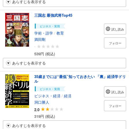
あらすじを表示する
三国志 最強武将Top45
ビジネス・実用
試し読み
学術・語学
/
教育
満田剛
フォロー
-
539円 (税込)
あらすじを表示する
35歳までには“最低”知っておきたい 「裏」経済学ドリ
ル
ビジネス・実用
試し読み
ビジネス・経済
/
経済
洞口勝人
フォロー
2.0
319円 (税込)
あらすじを表示する