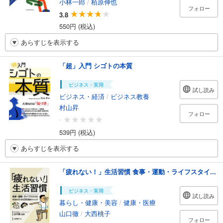
小林一郎
/
栢原伸也
フォロー
3.8
550円 (税込)
あらすじを表示する
「超」入門 シゴトの本質
ビジネス・実用
試し読み
ビジネス・経済
/
ビジネス教養
村山昇
フォロー
-
539円 (税込)
あらすじを表示する
「疲れない！」生活習慣 食事・運動・ライフスタイ...
ビジネス・実用
試し読み
暮らし・健康・美容
/
健康・医療
山口徹
/
大西桃子
フォロー