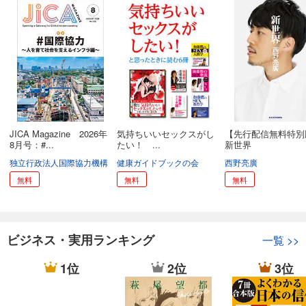
JICA Magazine 2026年
気持ちいいセックスがし
【先行配信無料特別
8月号：#...
たい！ ...
新世界
独立行政法人国際協力機構
健康ガイドブックの会
西野亮廣
無料
無料
無料
ビジネス・実用ランキング
一覧
>>
1位
2位
3位