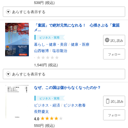
539円 (税込)
あらすじを表示する
「童謡」で絶対元気になれる！ 心揺さぶる「童謡
メ...
ビジネス・実用
試し読み
暮らし・健康・美容
/
健康・医療
山西敏博
/
塩谷隆治
フォロー
-
1,540円 (税込)
あらすじを表示する
なぜ、この国は儲からなくなったのか？
ビジネス・実用
試し読み
ビジネス・経済
/
ビジネス教養
長野慶太
フォロー
4.0
550円 (税込)