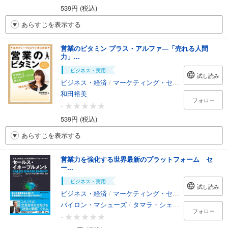
539円 (税込)
あらすじを表示する
営業のビタミン プラス・アルファ―「売れる人間
力」...
ビジネス・実用
試し読み
ビジネス・経済
/
マーケティング・セールス
和田裕美
フォロー
-
539円 (税込)
あらすじを表示する
営業力を強化する世界最新のプラットフォーム セ
ー...
ビジネス・実用
試し読み
ビジネス・経済
/
マーケティング・セールス
バイロン・マシューズ
/
タマラ・シェンク
/
株式会社富
フォロー
-