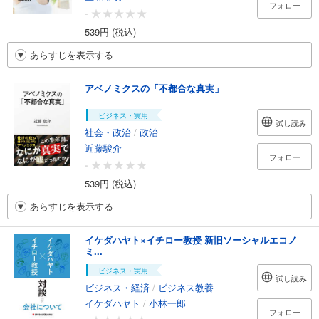
フォロー
-
539円 (税込)
あらすじを表示する
アベノミクスの「不都合な真実」
ビジネス・実用
試し読み
社会・政治
/
政治
近藤駿介
フォロー
-
539円 (税込)
あらすじを表示する
イケダハヤト×イチロー教授 新旧ソーシャルエコノ
ミ...
ビジネス・実用
試し読み
ビジネス・経済
/
ビジネス教養
イケダハヤト
/
小林一郎
フォロー