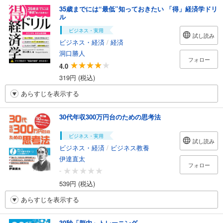
35歳までには“最低”知っておきたい 「得」経済学ドリ
ル
ビジネス・実用
試し読み
ビジネス・経済
/
経済
洞口勝人
フォロー
4.0
319円 (税込)
あらすじを表示する
30代年収300万円台のための思考法
ビジネス・実用
試し読み
ビジネス・経済
/
ビジネス教養
伊達直太
フォロー
-
539円 (税込)
あらすじを表示する
30秒「脳内」トレーニング