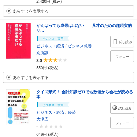
2,420円 (税込)
あらすじを表示する
がんばっても成果は出ない――凡才のための超現実的
サ...
ビジネス・実用
試し読み
ビジネス・経済
/
ビジネス教養
別所諒
フォロー
3.0
550円 (税込)
あらすじを表示する
クイズ形式！ 会計知識ゼロでも数値から会社が読める
本
ビジネス・実用
試し読み
ビジネス・経済
/
経済
大津広一
フォロー
-
649円 (税込)