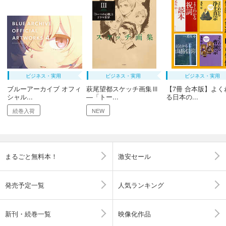
ビジネス・実用
ビジネス・実用
ビジネス・実用
ブルーアーカイブ オフィ
萩尾望都スケッチ画集Ⅲ
【7冊 合本版】よく
シャル...
―「トー...
る日本の...
続巻入荷
NEW
まるごと無料本！
激安セール
発売予定一覧
人気ランキング
新刊・続巻一覧
映像化作品