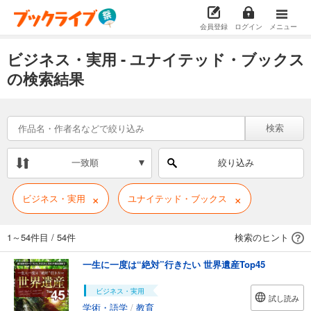
会員登録
ログイン
メニュー
ビジネス・実用 - ユナイテッド・ブックス
の検索結果
検索
一致順
絞り込み
×
×
ビジネス・実用
ユナイテッド・ブックス
1～54件目
/
54件
検索のヒント
一生に一度は“絶対”行きたい 世界遺産Top45
ビジネス・実用
試し読み
学術・語学
/
教育