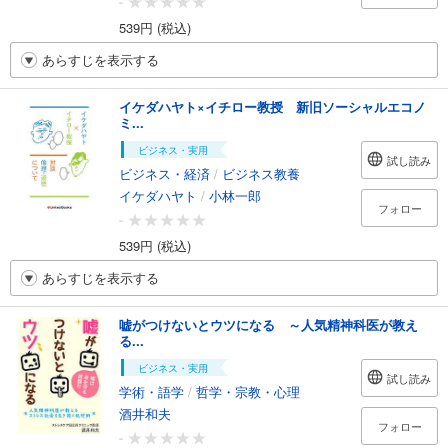
-
539円 (税込)
あらすじを表示する
イケダハヤト×イチロー教授 新旧ソーシャルエコノ
ミ...
ビジネス・実用
試し読み
ビジネス・経済
/
ビジネス教養
イケダハヤト
/
小林一郎
フォロー
-
539円 (税込)
あらすじを表示する
嘘がつけないとウツになる ～人気精神科医が教え
る...
ビジネス・実用
試し読み
学術・語学
/
哲学・宗教・心理
酒井和夫
フォロー
-