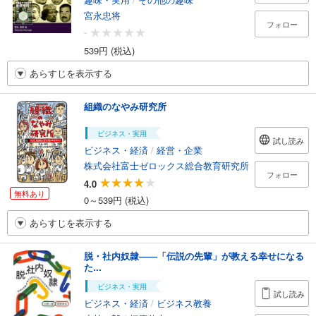
宮永忠将
フォロー
-
539円 (税込)
あらすじを表示する
組織のなやみ研究所
ビジネス・実用
試し読み
ビジネス・経済
/
経営・企業
株式会社富士ゼロックス総合教育研究所
フォロー
4.0
無料あり
0～539円 (税込)
あらすじを表示する
脱・社内奴隷――「伝説の先輩」が教える幸せになる
た...
ビジネス・実用
試し読み
ビジネス・経済
/
ビジネス教養