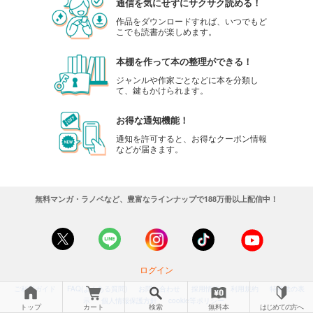
通信を気にせずにサクサク読める！
作品をダウンロードすれば、いつでもど
こでも読書が楽しめます。
本棚を作って本の整理ができる！
ジャンルや作家ごとなどに本を分類し
て、鍵もかけられます。
お得な通知機能！
通知を許可すると、お得なクーポン情報
などが届きます。
無料マンガ・ラノベなど、豊富なラインナップで188万冊以上配信中！
ログイン
ご利用ガイド
FAQ(よくある質問)
お問い合わせ
採用情報
利用規約
特商法の表
示
個人情報保護方針
cookie等ポリシー
トップ
カート
検索
無料本
はじめての方へ