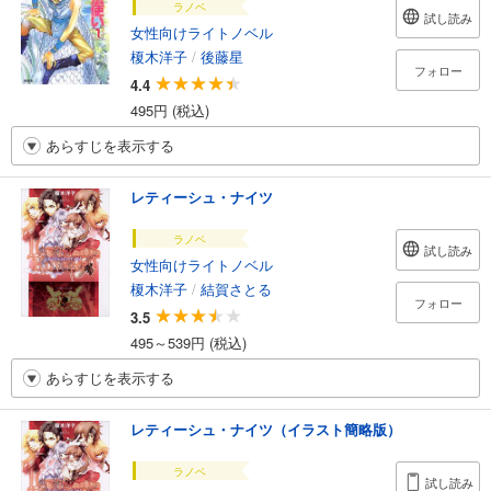
ラノベ
試し読み
女性向けライトノベル
榎木洋子
/
後藤星
フォロー
4.4
495円 (税込)
あらすじを表示する
レティーシュ・ナイツ
ラノベ
試し読み
女性向けライトノベル
榎木洋子
/
結賀さとる
フォロー
3.5
495～539円 (税込)
あらすじを表示する
レティーシュ・ナイツ（イラスト簡略版）
ラノベ
試し読み