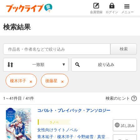
会員登録
ログイン
メニュー
検索結果
検索
一致順
絞り込み
×
×
榎木洋子
後藤星
1～41件目
/
41件
検索のヒント
コバルト・プレイバック・アンソロジー
ラノベ
試し読み
女性向けライトノベル
青木祐子
/
榎木洋子
/
今野緒雪
/
真堂樹
/
須賀しのぶ
/