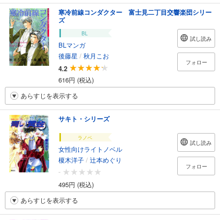
寒冷前線コンダクター 富士見二丁目交響楽団シリー
ズ
BL
試し読み
BLマンガ
後藤星
/
秋月こお
フォロー
4.2
616円 (税込)
あらすじを表示する
サキト・シリーズ
ラノベ
試し読み
女性向けライトノベル
榎木洋子
/
辻本めぐり
フォロー
-
495円 (税込)
あらすじを表示する