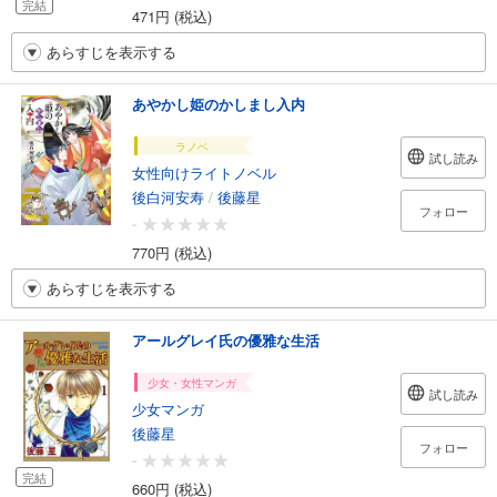
完結
471円 (税込)
あらすじを表示する
あやかし姫のかしまし入内
ラノベ
試し読み
女性向けライトノベル
後白河安寿
/
後藤星
フォロー
-
770円 (税込)
あらすじを表示する
アールグレイ氏の優雅な生活
少女・女性マンガ
試し読み
少女マンガ
後藤星
フォロー
-
完結
660円 (税込)