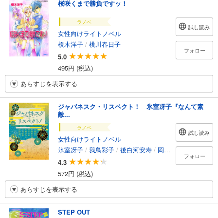
桜咲くまで勝負ですッ！
ラノベ
試し読み
女性向けライトノベル
榎木洋子
/
桃川春日子
フォロー
5.0
495円 (税込)
あらすじを表示する
ジャパネスク・リスペクト！ 氷室冴子『なんて素
敵...
ラノベ
試し読み
女性向けライトノベル
氷室冴子
/
我鳥彩子
/
後白河安寿
/
岡本千紘
/
松田志乃
フォロー
4.3
572円 (税込)
あらすじを表示する
STEP OUT