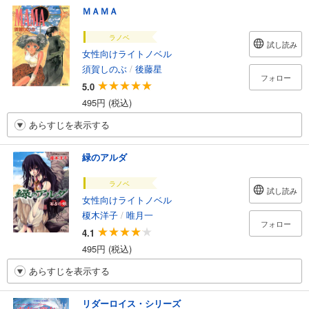
ＭＡＭＡ
ラノベ
試し読み
女性向けライトノベル
須賀しのぶ
/
後藤星
フォロー
5.0
495円 (税込)
あらすじを表示する
緑のアルダ
ラノベ
試し読み
女性向けライトノベル
榎木洋子
/
唯月一
フォロー
4.1
495円 (税込)
あらすじを表示する
リダーロイス・シリーズ