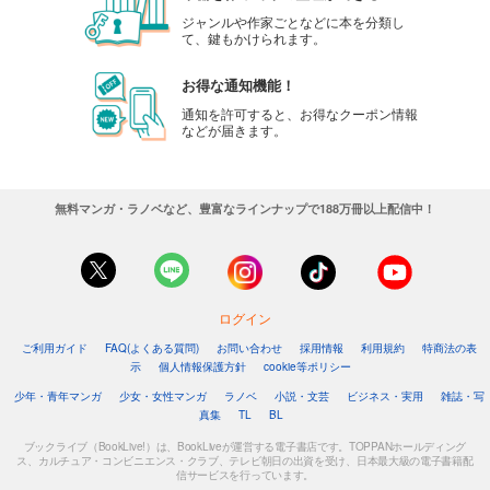
ジャンルや作家ごとなどに本を分類し
て、鍵もかけられます。
お得な通知機能！
通知を許可すると、お得なクーポン情報
などが届きます。
無料マンガ・ラノベなど、豊富なラインナップで188万冊以上配信中！
ログイン
ご利用ガイド
FAQ(よくある質問)
お問い合わせ
採用情報
利用規約
特商法の表
示
個人情報保護方針
cookie等ポリシー
少年・青年マンガ
少女・女性マンガ
ラノベ
小説・文芸
ビジネス・実用
雑誌・写
真集
TL
BL
ブックライブ（BookLive!）は、BookLiveが運営する電子書店です。TOPPANホールディング
ス、カルチュア・コンビニエンス・クラブ、テレビ朝日の出資を受け、日本最大級の電子書籍配
信サービスを行っています。