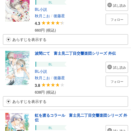
BL
試し読み
BL小説
秋月こお
/
後藤星
フォロー
4.3
660円 (税込)
あらすじを表示する
波間にて 富士見二丁目交響楽団シリーズ 外伝
BL
試し読み
BL小説
秋月こお
/
後藤星
フォロー
3.8
638円 (税込)
あらすじを表示する
虹を渡るコラール 富士見二丁目交響楽団シリーズ 外
伝
BL
試し読み