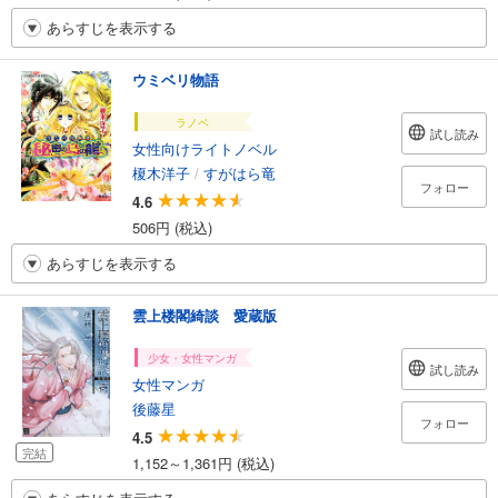
あらすじを表示する
ウミベリ物語
ラノベ
試し読み
女性向けライトノベル
榎木洋子
/
すがはら竜
フォロー
4.6
506円 (税込)
あらすじを表示する
雲上楼閣綺談 愛蔵版
少女・女性マンガ
試し読み
女性マンガ
後藤星
フォロー
4.5
完結
1,152～1,361円 (税込)