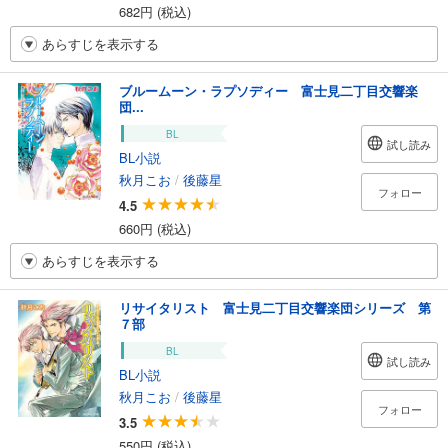
682円 (税込)
あらすじを表示する
ブルームーン・ラプソディー 富士見二丁目交響楽
団...
BL
試し読み
BL小説
秋月こお
/
後藤星
フォロー
4.5
660円 (税込)
あらすじを表示する
リサイタリスト 富士見二丁目交響楽団シリーズ 第
７部
BL
試し読み
BL小説
秋月こお
/
後藤星
フォロー
3.5
550円 (税込)