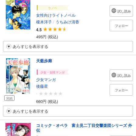
ラノベ
試し読み
女性向けライトノベル
榎木洋子
/
うちみけ清香
フォロー
4.5
495円 (税込)
あらすじを表示する
天藍歩廊
少女・女性マンガ
試し読み
少女マンガ
後藤星
フォロー
-
完結
660円 (税込)
あらすじを表示する
コミック・オペラ 富士見二丁目交響楽団シリーズ 外
伝