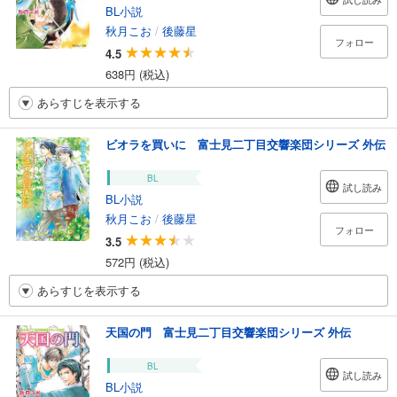
BL小説
秋月こお
/
後藤星
フォロー
4.5
638円 (税込)
あらすじを表示する
ビオラを買いに 富士見二丁目交響楽団シリーズ 外伝
BL
試し読み
BL小説
秋月こお
/
後藤星
フォロー
3.5
572円 (税込)
あらすじを表示する
天国の門 富士見二丁目交響楽団シリーズ 外伝
BL
試し読み
BL小説