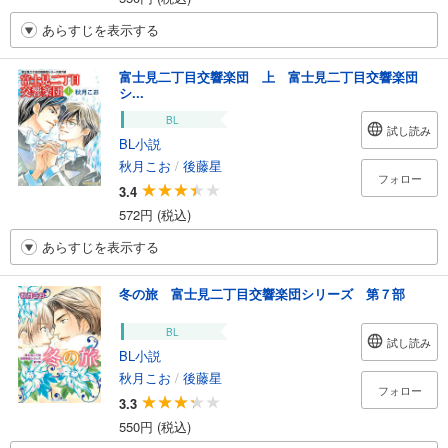
あらすじを表示する
富士見二丁目交響楽団 上 富士見二丁目交響楽団
シ...
BL
試し読み
BL小説
秋月こお
/
後藤星
フォロー
3.4
572円 (税込)
あらすじを表示する
冬の旅 富士見二丁目交響楽団シリーズ 第７部
BL
試し読み
BL小説
秋月こお
/
後藤星
フォロー
3.3
550円 (税込)