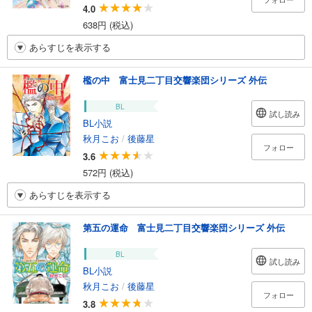
4.0
638円 (税込)
あらすじを表示する
檻の中 富士見二丁目交響楽団シリーズ 外伝
BL
試し読み
BL小説
秋月こお
/
後藤星
フォロー
3.6
572円 (税込)
あらすじを表示する
第五の運命 富士見二丁目交響楽団シリーズ 外伝
BL
試し読み
BL小説
秋月こお
/
後藤星
フォロー
3.8