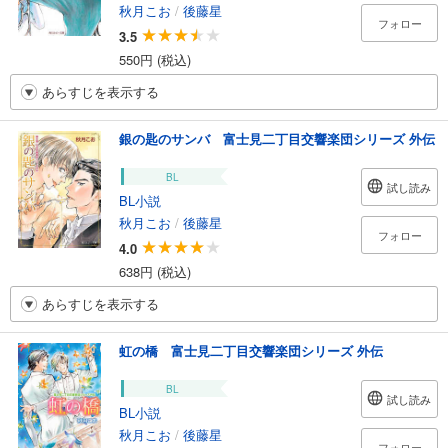
秋月こお
/
後藤星
フォロー
3.5
550円 (税込)
あらすじを表示する
銀の匙のサンバ 富士見二丁目交響楽団シリーズ 外伝
BL
試し読み
BL小説
秋月こお
/
後藤星
フォロー
4.0
638円 (税込)
あらすじを表示する
虹の橋 富士見二丁目交響楽団シリーズ 外伝
BL
試し読み
BL小説
秋月こお
/
後藤星
フォロー