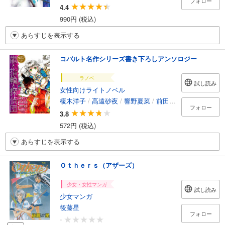
フォロー
4.4
990円 (税込)
あらすじを表示する
コバルト名作シリーズ書き下ろしアンソロジー
ラノベ
試し読み
女性向けライトノベル
榎木洋子
/
高遠砂夜
/
響野夏菜
/
前田珠子
/
明咲トウル
フォロー
3.8
572円 (税込)
あらすじを表示する
Ｏｔｈｅｒｓ（アザーズ）
少女・女性マンガ
試し読み
少女マンガ
後藤星
フォロー
-