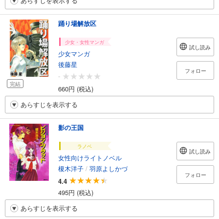
あらすじを表示する
踊り場解放区
少女・女性マンガ
試し読み
少女マンガ
後藤星
フォロー
-
完結
660円 (税込)
あらすじを表示する
影の王国
ラノベ
試し読み
女性向けライトノベル
榎木洋子
/
羽原よしかづ
フォロー
4.4
495円 (税込)
あらすじを表示する