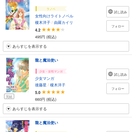
ラノベ
試し読み
女性向けライトノベル
榎木洋子
/
由羅カイリ
フォロー
4.2
495円 (税込)
あらすじを表示する
龍と魔法使い
少女・女性マンガ
試し読み
少女マンガ
後藤星
/
榎木洋子
フォロー
5.0
完結
660円 (税込)
あらすじを表示する
龍と魔法使い