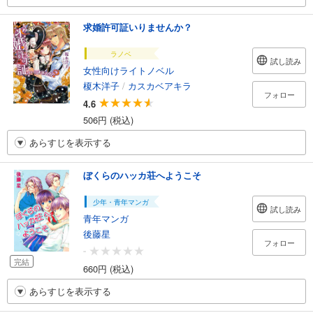
求婚許可証いりませんか？
ラノベ
試し読み
女性向けライトノベル
榎木洋子
/
カスカベアキラ
フォロー
4.6
506円 (税込)
あらすじを表示する
ぼくらのハッカ荘へようこそ
少年・青年マンガ
試し読み
青年マンガ
後藤星
フォロー
-
完結
660円 (税込)
あらすじを表示する