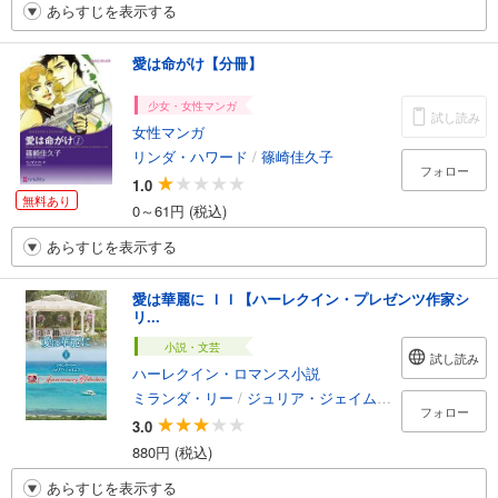
あらすじを表示する
愛は命がけ【分冊】
少女・女性マンガ
試し読み
女性マンガ
リンダ・ハワード
/
篠崎佳久子
フォロー
1.0
無料あり
0～61円 (税込)
あらすじを表示する
愛は華麗に ＩＩ【ハーレクイン・プレゼンツ作家シ
リ...
小説・文芸
試し読み
ハーレクイン・ロマンス小説
ミランダ・リー
/
ジュリア・ジェイムズ
/
新井ひろみ
/
フォロー
3.0
880円 (税込)
あらすじを表示する