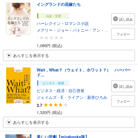
イングランドの花嫁たち
小説・文芸
試し読み
ハーレクイン・ロマンス小説
メアリー・ジョー・パトニー
/
アン・オブライエン
/
シ
フォロー
-
1,089円 (税込)
あらすじを表示する
Wait，What？（ウェイト、ホワット？） ハーバー
ド...
ビジネス・実用
試し読み
ビジネス・経済
/
自己啓発
ジェイムズ・E・ライアン
/
新井ひろみ
フォロー
3.7
1,320円 (税込)
あらすじを表示する
美しい悲劇【mirabooks版】