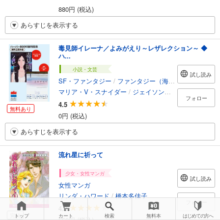
880円 (税込)
あらすじを表示する
毒見師イレーナ／よみがえり～レザレクション～ ◆
ハ...
小説・文芸
試し読み
SF・ファンタジー
/
ファンタジー（海外）
マリア・V・スナイダー
/
ジェイソン・モット
/
渡辺由
フォロー
4.5
無料あり
0円 (税込)
あらすじを表示する
流れ星に祈って
少女・女性マンガ
試し読み
女性マンガ
リンダ・ハワード
/
橋本多佳子
フォロー
4.0
完結
トップ
カート
検索
無料本
はじめての方へ
550円 (税込)