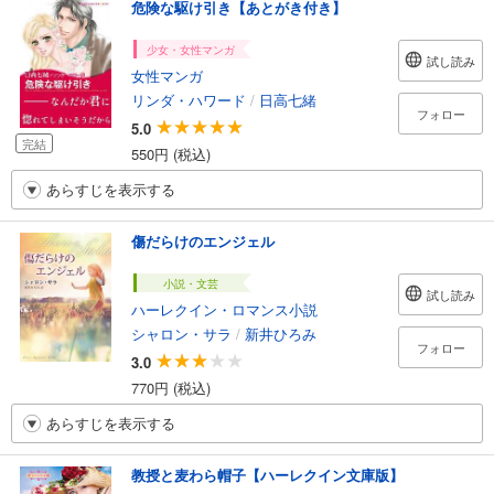
危険な駆け引き【あとがき付き】
少女・女性マンガ
試し読み
女性マンガ
リンダ・ハワード
/
日高七緒
フォロー
5.0
完結
550円 (税込)
あらすじを表示する
傷だらけのエンジェル
小説・文芸
試し読み
ハーレクイン・ロマンス小説
シャロン・サラ
/
新井ひろみ
フォロー
3.0
770円 (税込)
あらすじを表示する
教授と麦わら帽子【ハーレクイン文庫版】