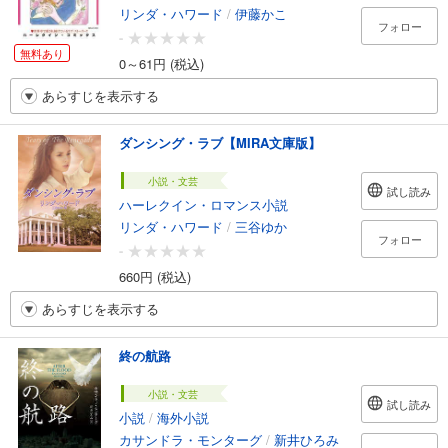
リンダ・ハワード
/
伊藤かこ
フォロー
-
無料あり
0～61円 (税込)
あらすじを表示する
ダンシング・ラブ【MIRA文庫版】
小説・文芸
試し読み
ハーレクイン・ロマンス小説
リンダ・ハワード
/
三谷ゆか
フォロー
-
660円 (税込)
あらすじを表示する
終の航路
小説・文芸
試し読み
小説
/
海外小説
カサンドラ・モンターグ
/
新井ひろみ