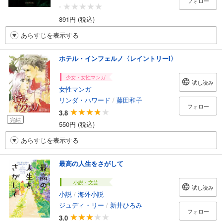
フォロー
-
891円 (税込)
あらすじを表示する
ホテル・インフェルノ〈レイントリーI〉
少女・女性マンガ
試し読み
女性マンガ
リンダ・ハワード
/
藤田和子
フォロー
3.8
完結
550円 (税込)
あらすじを表示する
最高の人生をさがして
小説・文芸
試し読み
小説
/
海外小説
ジュディ・リー
/
新井ひろみ
フォロー
3.0