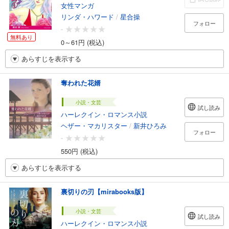
女性マンガ
リンダ・ハワード
/
星合操
フォロー
-
無料あり
0～61円 (税込)
あらすじを表示する
奪われた花婿
小説・文芸
試し読み
ハーレクイン・ロマンス小説
ヘザー・マカリスター
/
新井ひろみ
フォロー
-
550円 (税込)
あらすじを表示する
裏切りの刃【mirabooks版】
小説・文芸
試し読み
ハーレクイン・ロマンス小説