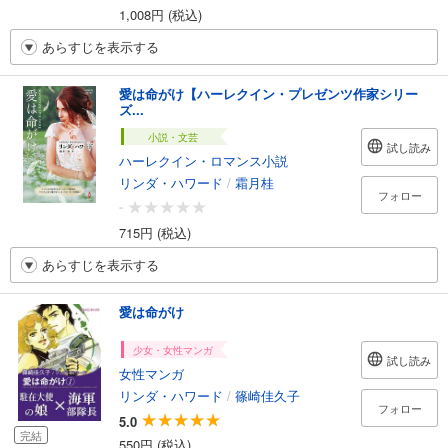
1,008円 (税込)
あらすじを表示する
愛は命がけ【ハーレクイン・プレゼンツ作家シリー
ズ...
小説・文芸
試し読み
ハーレクイン・ロマンス小説
リンダ・ハワード
/
霜月桂
フォロー
-
715円 (税込)
あらすじを表示する
愛は命がけ
少女・女性マンガ
試し読み
女性マンガ
リンダ・ハワード
/
篠崎佳久子
フォロー
5.0
完結
550円 (税込)