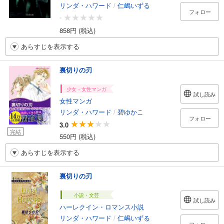
リンダ・ハワード
/
仁嶋いずる
フォロー
-
858円 (税込)
あらすじを表示する
裏切りの刃
少女・女性マンガ
試し読み
女性マンガ
リンダ・ハワード
/
碧ゆかこ
フォロー
3.0
完結
550円 (税込)
あらすじを表示する
裏切りの刃
小説・文芸
試し読み
ハーレクイン・ロマンス小説
リンダ・ハワード
/
仁嶋いずる