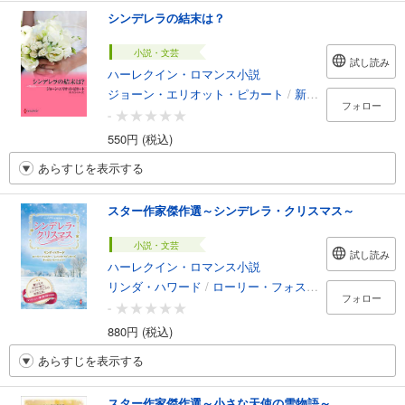
シンデレラの結末は？
小説・文芸
試し読み
ハーレクイン・ロマンス小説
ジョーン・エリオット・ピカート
/
新井ひろみ
フォロー
-
550円 (税込)
あらすじを表示する
スター作家傑作選～シンデレラ・クリスマス～
小説・文芸
試し読み
ハーレクイン・ロマンス小説
リンダ・ハワード
/
ローリー・フォスター
/
レベッカ・
フォロー
-
880円 (税込)
あらすじを表示する
スター作家傑作選～小さな天使の雪物語～