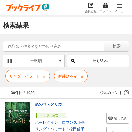
会員登録
ログイン
メニュー
検索結果
検索
一致順
絞り込み
×
×
リンダ・ハワード
新井ひろみ
1～100件目
/
103件
検索のヒント
炎のコスタリカ
小説・文芸
試し読み
ハーレクイン・ロマンス小説
リンダ・ハワード
/
松田信子