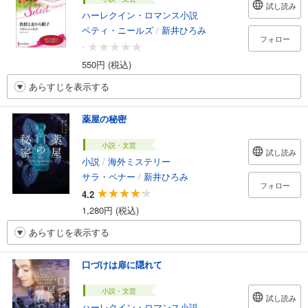
試し読み
ハーレクイン・ロマンス小説
ベティ・ニールズ
/
新井ひろみ
フォロー
-
550円 (税込)
あらすじを表示する
薬屋の秘密
小説・文芸
試し読み
小説
/
海外ミステリー
サラ・ペナー
/
新井ひろみ
フォロー
4.2
1,280円 (税込)
あらすじを表示する
口づけは扉に隠れて
小説・文芸
試し読み
ハーレクイン・ロマンス小説