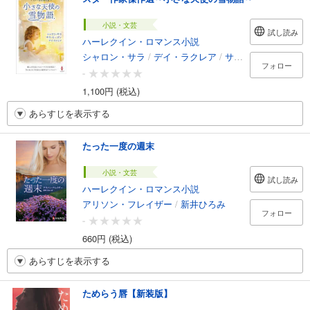
小説・文芸
試し読み
ハーレクイン・ロマンス小説
シャロン・サラ
/
デイ・ラクレア
/
サラ・モーガン
/
新
フォロー
-
1,100円 (税込)
あらすじを表示する
たった一度の週末
小説・文芸
試し読み
ハーレクイン・ロマンス小説
アリソン・フレイザー
/
新井ひろみ
フォロー
-
660円 (税込)
あらすじを表示する
ためらう唇【新装版】