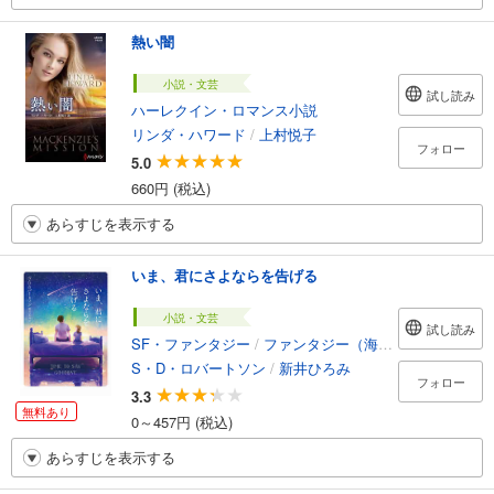
熱い闇
小説・文芸
試し読み
ハーレクイン・ロマンス小説
リンダ・ハワード
/
上村悦子
フォロー
5.0
660円 (税込)
あらすじを表示する
いま、君にさよならを告げる
小説・文芸
試し読み
SF・ファンタジー
/
ファンタジー（海外）
S・D・ロバートソン
/
新井ひろみ
フォロー
3.3
無料あり
0～457円 (税込)
あらすじを表示する