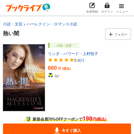
会員登録
ログイン
メニュー
小説・文芸
ハーレクイン・ロマンス小説
熱い闇
フォロー
小説・文芸
リンダ・ハワード
/
上村悦子
5.0
(1)
660
円 (税込)
3
pt
198
新規会員70%OFFクーポンで
円(税込)
今すぐ購入