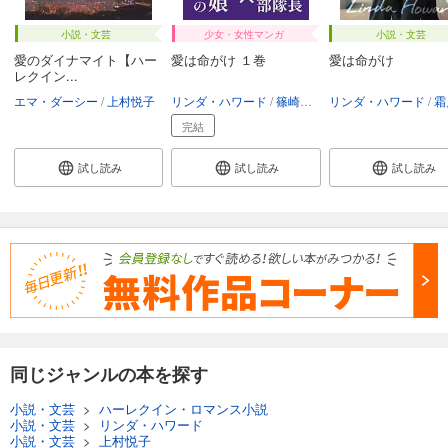
小説・文芸
少女・女性マンガ
小説・文芸
愛のダイナマイト【ハー
愛は命がけ １巻
愛は命がけ
レクイン...
エマ・ダーシー
上村悦子
リンダ・ハワード
篠崎佳久子
リンダ・ハワード
霜
完結
試し読み
試し読み
試し読み
同じジャンルの本を探す
小説・文芸
>
ハーレクイン・ロマンス小説
小説・文芸
>
リンダ・ハワード
小説・文芸
>
上村悦子