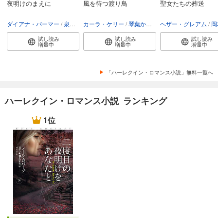
夜明けのまえに
風を待つ渡り鳥
聖女たちの葬送
ダイアナ・パーマー
泉智子
カーラ・ケリー
琴葉かいら
ヘザー・グレアム
岡
試し読み
試し読み
試し読み
増量中
増量中
増量中
「ハーレクイン・ロマンス小説」無料一覧へ
ハーレクイン・ロマンス小説 ランキング
1位