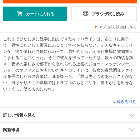
カートに入れる
ブラウザ試し読み
アプリ試し読みはこちら
これまでひたむきに勉学に励んできたキャロラインは、あまりに奥手
で、異性にたいして素直にふるまうすべを知らない。そんなキャロライ
ンが、病で倒れた同僚に代わって、男社会ともいえる仕事場に突如放り
こまれることになった。そこで彼女を待っていたのは、数々の功績を築
き、要求の厳しさで部下から畏れられる上役のジョー・マッケンジー。
ジョーのオフィスにおもむいたキャロラインは、彼女の身元調査ファイ
ルを手にした彼の言葉に、耳を疑った。「君は男とつきあったことがな
い。男ばかりのこの職場ではトラブルのもとになる。連中が手を出せな
いように、僕のものになれ」
■大スター作家、リンダ・ハワードが描いた伝説の〈マッケンジー家〉シ
...続きを読む
リーズ第2話。第1話の主人公ウルフの長男で、頭脳明晰なジョーの物語
です。ひとたび愛するターゲットを見つけたら、もう誰にも止められな
詳しい情報を見る
い――“ロマンスの女帝”が生んだ至高のヒーロー像！
閲覧環境