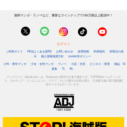
無料マンガ・ラノベなど、豊富なラインナップで188万冊以上配信中！
ログイン
ご利用ガイド
FAQ(よくある質問)
お問い合わせ
採用情報
利用規約
特商法の表
示
個人情報保護方針
cookie等ポリシー
少年・青年マンガ
少女・女性マンガ
ラノベ
小説・文芸
ビジネス・実用
雑誌・写
真集
TL
BL
ブックライブ（BookLive!）は、BookLiveが運営する電子書店です。TOPPANホールディング
ス、カルチュア・コンビニエンス・クラブ、テレビ朝日の出資を受け、日本最大級の電子書籍配
信サービスを行っています。