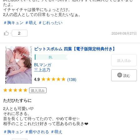
たよ。
イチャイチャは後半にちょっとだけ。
2人の恋人としての日常もっと見たいなぁ。
＃胸キュン
＃萌え
＃じれったい
2
2024年09月27日
ピットスポルム 四葉【電子版限定特典付き】
BL
購入済み
BLマンガ
三上志乃
読む
4.9
(138)
購入済み
ただひたすらに
2人とも可愛い🩷
それに尽きる。
首を長くして待ってたので、やめて幸せ✨
相手のことこれだけ好きって思あるのも良き❤️
＃胸キュン
＃癒やされる
＃萌え