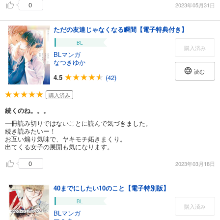
0
2023年05月31日
ただの友達じゃなくなる瞬間【電子特典付き】
BL
購入済み
BLマンガ
なつきゆか
読む
4.5
(42)
購入済み
続くのね。。。
一冊読み切りではないことに読んで気づきました。
続き読みたいー！
お互い煽り気味で、ヤキモチ妬きまくり。
出てくる女子の展開も気になります。
0
2023年03月18日
40までにしたい10のこと【電子特別版】
BL
購入済み
BLマンガ