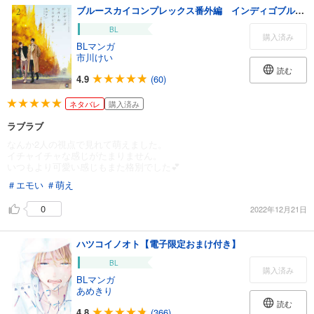
ブルースカイコンプレックス番外編 インディゴブルーのグラデーション 2
BL
購入済み
BLマンガ
市川けい
読む
4.9
(60)
ネタバレ
購入済み
ラブラブ
なんか2人の視点で見れて萌えました。
イチャイチャな感じがたまりません。
いつもより可愛い感じもまた格別でした💕
＃エモい
＃萌え
0
2022年12月21日
ハツコイノオト【電子限定おまけ付き】
BL
購入済み
BLマンガ
あめきり
読む
4.8
(366)