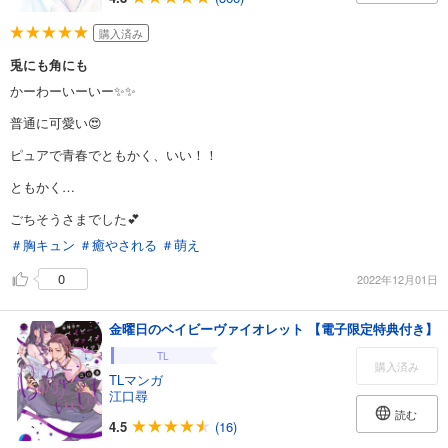
購入済み
兎にも角にも
かーわーいーいー✨✨
普通に可愛い😍
ピュアで青春でともかく、いい！！
ともかく…
ごちそうさまでした💕
＃胸キュン
＃癒やされる
＃萌え
0
2022年12月01日
金曜日のベイビーヴァイオレット 【電子限定特典付き】
TL
購入済み
TLマンガ
江口尋
読む
4.5
(16)