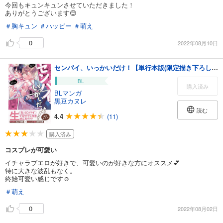
今回もキュンキュンさせていただきました！
ありがとうございます😊
＃胸キュン
＃ハッピー
＃萌え
0
2022年08月10日
センパイ、いっかいだけ！【単行本版(限定描き下ろし付き)】【修正版】
BL
購入済み
BLマンガ
黒豆カヌレ
読む
4.4
(11)
購入済み
コスプレが可愛い
イチャラブエロが好きで、可愛いのが好きな方にオススメ💕
特に大きな波乱もなく。
終始可愛い感じです☺️
＃萌え
0
2022年08月02日