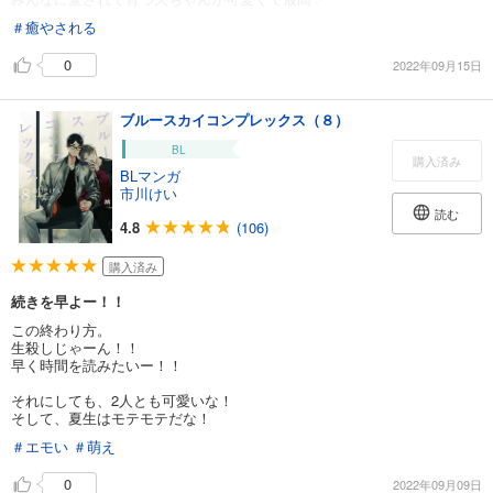
＃癒やされる
0
2022年09月15日
ブルースカイコンプレックス（８）
BL
購入済み
BLマンガ
市川けい
読む
4.8
(106)
購入済み
続きを早よー！！
この終わり方。
生殺しじゃーん！！
早く時間を読みたいー！！
それにしても、2人とも可愛いな！
そして、夏生はモテモテだな！
＃エモい
＃萌え
0
2022年09月09日