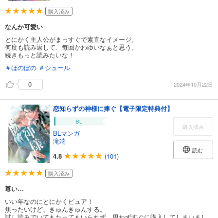
購入済み
なんか可愛い
とにかく主人公がまっすぐで素直なイメージ。
何度も読み返して、毎回かわゆいなぁと思う。
続きもっと読みたいな！
＃ほのぼの
＃シュール
0
2024年10月22日
恋知らずの神様に捧ぐ【電子限定特典付】
BL
購入済み
BLマンガ
滝端
読む
4.8
(101)
購入済み
尊い…
いい年なのにとにかくピュア！
焦ったいけど、きゅんきゅんする。
試し読みでいてもたってもいられず、思わずすぐに購入してしまいまし