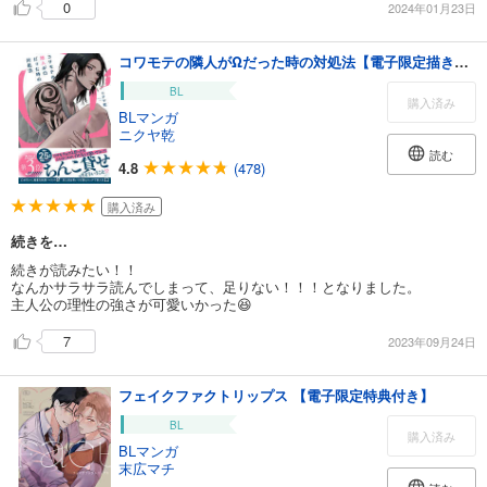
0
2024年01月23日
コワモテの隣人がΩだった時の対処法【電子限定描き下ろし漫画付き】
BL
購入済み
BLマンガ
ニクヤ乾
読む
4.8
(478)
購入済み
続きを…
続きが読みたい！！
なんかサラサラ読んでしまって、足りない！！！となりました。
主人公の理性の強さが可愛いかった😆
7
2023年09月24日
フェイクファクトリップス 【電子限定特典付き】
BL
購入済み
BLマンガ
末広マチ