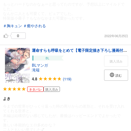
もっとハードなのかなぁーと思ってたのですが、予想以上にマイルドで
した。
なんか二人とも可愛くて、ピュアでした。
特装版小冊子？もなかなかまた可愛かったです。
＃胸キュン
＃癒やされる
0
2022年06月25日
運命すらも呼吸をとめて【電子限定描き下ろし漫画付き】
BL
購入済み
BLマンガ
滝端
読む
4.8
(119)
ネタバレ
購入済み
よき
今までの世界がひっくり返った時の周りからの差別と、それを受け入れ
てくれる世界と。
本編は結構切ない感じでしたが、最後はハッピーエンドでよかったで
す。
激しい本能的なエロ多めかな？
二人ともいい男でした💕