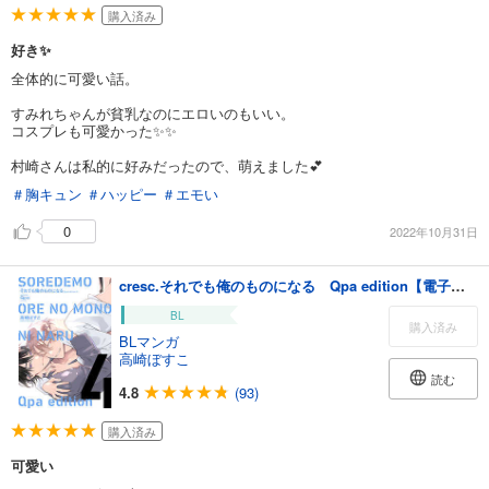
購入済み
好き✨
全体的に可愛い話。
すみれちゃんが貧乳なのにエロいのもいい。
コスプレも可愛かった✨✨
村崎さんは私的に好みだったので、萌えました💕
＃胸キュン
＃ハッピー
＃エモい
0
2022年10月31日
cresc.それでも俺のものになる Qpa edition【電子限定描き下ろし漫画付き】 4
BL
購入済み
BLマンガ
高崎ぼすこ
読む
4.8
(93)
購入済み
可愛い