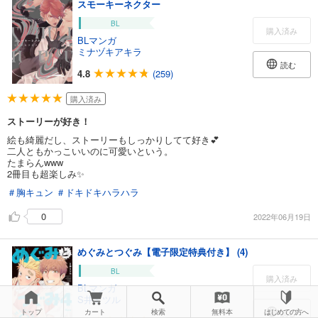
スモーキーネクター
BL
購入済み
BLマンガ
ミナヅキアキラ
読む
4.8
(259)
購入済み
ストーリーが好き！
絵も綺麗だし、ストーリーもしっかりしてて好き💕
二人ともかっこいいのに可愛いという。
たまらんwww
2冊目も超楽しみ✨
＃胸キュン
＃ドキドキハラハラ
0
2022年06月19日
めぐみとつぐみ【電子限定特典付き】 (4)
BL
購入済み
BLマンガ
S井ミツル
トップ
カート
検索
無料本
はじめての方へ
読む