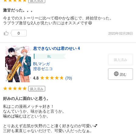
購入済み
激甘だった。。。
今までのストーリーに比べて穏やかな感じで、終始甘かった。
ラブラブ激甘な2人が見たい方にはオススメです😆
0
2023年02月28日
息できないのは君のせい 4
BL
購入済み
BLマンガ
澄谷ゼニコ
読む
4.8
(70)
購入済み
好みの人に面白いと思う。
私はこの漫画メッチャ好き！
なんていうか、味があると言うか。
噛めば噛むほどというか。
とりあえず志筑が矢野のこと凄く好きなのが可愛い💕
三好も素直じゃないだけで、可愛い人だったなぁ。