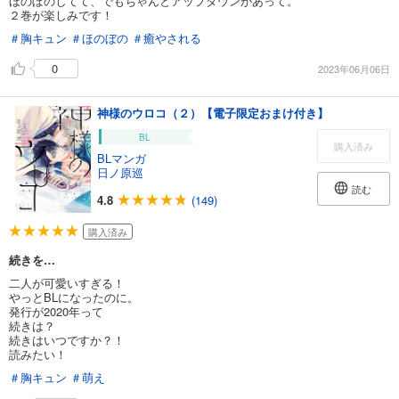
ほのぼのしてて、でもちゃんとアップダウンがあって。
２巻が楽しみです！
＃胸キュン
＃ほのぼの
＃癒やされる
0
2023年06月06日
神様のウロコ（２）【電子限定おまけ付き】
BL
購入済み
BLマンガ
日ノ原巡
読む
4.8
(149)
購入済み
続きを…
二人が可愛いすぎる！
やっとBLになったのに。
発行が2020年って
続きは？
続きはいつですか？！
読みたい！
＃胸キュン
＃萌え