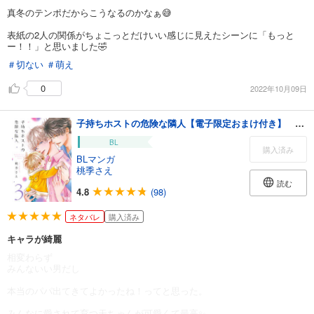
真冬のテンポだからこうなるのかなぁ😅
表紙の2人の関係がちょこっとだけいい感じに見えたシーンに「もっと
ー！！」と思いました🤣
＃切ない
＃萌え
0
2022年10月09日
子持ちホストの危険な隣人【電子限定おまけ付き】 ３巻
BL
購入済み
BLマンガ
桃季さえ
読む
4.8
(98)
ネタバレ
購入済み
キャラが綺麗
相変わらず
みんないい男だし
本当のパパ出てきてよかったね！ってと思った。
みんなに愛されて育つ天ちゃんが可愛くて最高✨