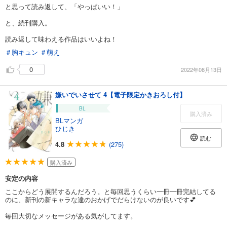
と思って読み返して、「やっぱいい！」
と、続刊購入。
読み返して味わえる作品はいいよね！
＃胸キュン
＃萌え
0
2022年08月13日
嫌いでいさせて 4【電子限定かきおろし付】
BL
購入済み
BLマンガ
ひじき
読む
4.8
(275)
購入済み
安定の内容
ここからどう展開するんだろう。と毎回思うくらい一冊一冊完結してる
のに、新刊の新キャラな達のおかげでだらけないのが良いです💕
毎回大切なメッセージがある気がしてます。