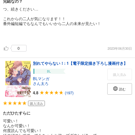
完結なの？
つ、続きください…
これからの二人が気になります！！
番外編短編でもなんでもいいから二人の未来が見たい！
0
2023年06月30日
別れてやらない！: 1【電子限定描き下ろし漫画付き】
BL
購入済み
BLマンガ
さん太ろ
読む
4.8
(197)
購入済み
ただひたすらに
可愛い！
なんか可愛い！
何度読んでも可愛い！