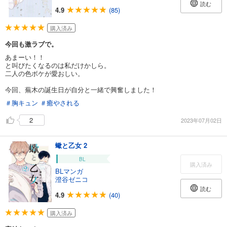
読む
4.9
(85)
購入済み
今回も激ラブで。
あまーい！！
と叫びたくなるのは私だけかしら。
二人の色ボケが愛おしい。
今回、蕪木の誕生日が自分と一緒で興奮しました！
＃胸キュン
＃癒やされる
2
2023年07月02日
蠍と乙女 2
BL
購入済み
BLマンガ
澄谷ゼニコ
読む
4.9
(40)
購入済み