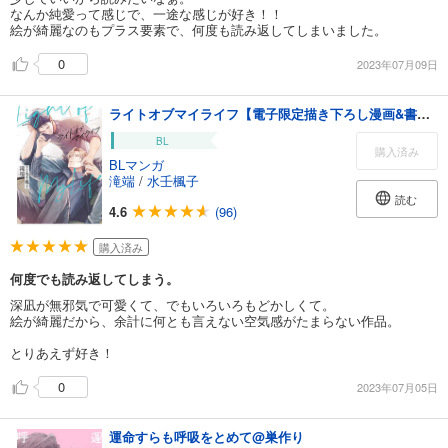
なんか純愛って感じで、一途な感じが好き！！
絵が綺麗なのもプラス要素で、何度も読み返してしまいました。
0
2023年07月09日
ライトオブマイライフ【電子限定描き下ろし漫画&書き下ろしSS】
BL
購入済み
BLマンガ
滝端
/
水壬楓子
読む
4.6
(96)
購入済み
何度でも読み返してしまう。
深凪が無邪気で可愛くて、でもいろいろもどかしくて。
絵が綺麗だから、余計に何とも言えない空気感がたまらない作品。
とりあえず好き！
0
2023年07月05日
運命すらも呼吸をとめて@巣作り