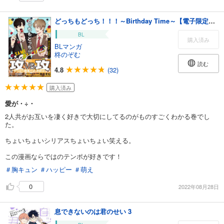
どっちもどっち！！！～Birthday Time～【電子限定かきおろし漫画付】
BL
購入済み
BLマンガ
柊のぞむ
読む
4.8
(32)
購入済み
愛が・÷・
2人共がお互いを凄く好きで大切にしてるのがものすごくわかる巻でし
た。
ちょいちょいシリアスちょいちょい笑える。
この漫画ならではのテンポが好きです！
＃胸キュン
＃ハッピー
＃萌え
0
2022年08月28日
息できないのは君のせい 3