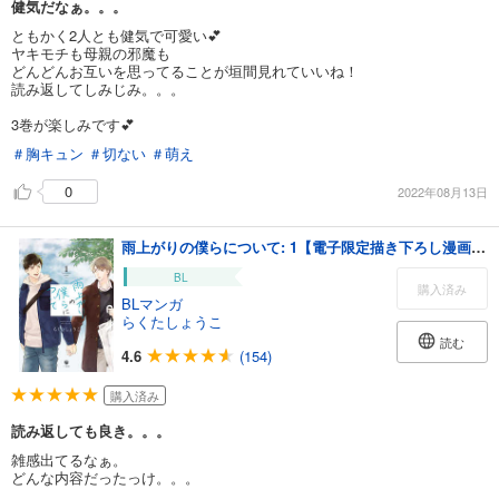
健気だなぁ。。。
ともかく2人とも健気で可愛い💕
ヤキモチも母親の邪魔も
どんどんお互いを思ってることが垣間見れていいね！
読み返してしみじみ。。。
3巻が楽しみです💕
＃胸キュン
＃切ない
＃萌え
0
2022年08月13日
雨上がりの僕らについて: 1【電子限定描き下ろし漫画付き】
BL
購入済み
BLマンガ
らくたしょうこ
読む
4.6
(154)
購入済み
読み返しても良き。。。
雑感出てるなぁ。
どんな内容だったっけ。。。