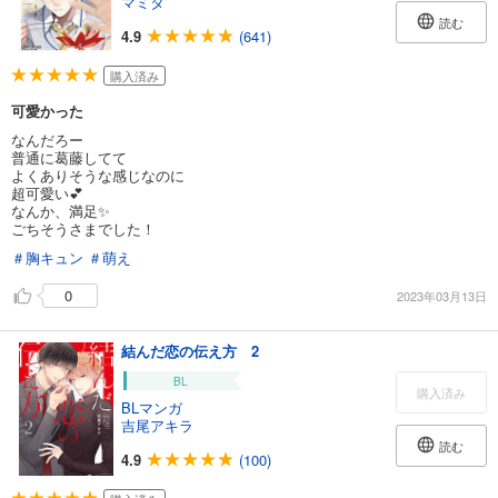
マミタ
読む
4.9
(641)
購入済み
可愛かった
なんだろー
普通に葛藤してて
よくありそうな感じなのに
超可愛い💕
なんか、満足✨
ごちそうさまでした！
＃胸キュン
＃萌え
0
2023年03月13日
結んだ恋の伝え方 2
BL
購入済み
BLマンガ
吉尾アキラ
読む
4.9
(100)