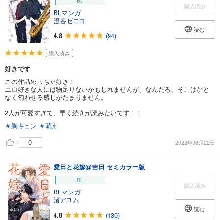
BL
購入済み
BLマンガ
澄谷ゼニコ
読む
4.8
(94)
購入済み
好きです
この作品めっちゃ好き！
エロ好きな人には物足りないかもしれませんが、なんだろ、そこはかと
なく匂わせる感じがたまりません。
2人が可愛すぎて、早く続きが読みたいです！！
＃胸キュン
＃萌え
0
2022年08月22日
愛日と花嫁@吉日 セミカラー版
BL
購入済み
BLマンガ
渚アユム
読む
4.8
(130)