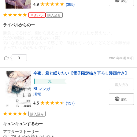
読む
4.9
(395)
ネタバレ
購入済み
ライバルからのー
勝負してるけど、側から見るとイチャイチャにしか見えない。
ただの溺愛にしか見えない（笑）
気になる人は好きな人って感じで、気付かないうちにどんどん距離が縮
まっていくのがいいですね！
0
2023年08月08日
今夜、君と眠りたい【電子限定描き下ろし漫画付き】
BL
購入済み
BLマンガ
滝端
読む
4.5
(137)
購入済み
キュンキュンするわー
アフターストーリー
少しでいいから読みたいなぁ。