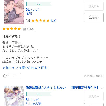
BL
購入済み
BLマンガ
滝端
読む
4.9
(75)
購入済み
可愛すぎる！
普通に可愛い！
もうその一言に尽きる。
短いけど、楽しめました！
二人のラブラブをもっと見たいー！
続編出てくれると嬉しいな❤️
＃胸キュン
＃癒やされる
＃萌え
0
2023年07月02日
俺達は新婚さんかもしれない 【電子限定特典付き】 (4)
BL
購入済み
BLマンガ
ちしゃの実