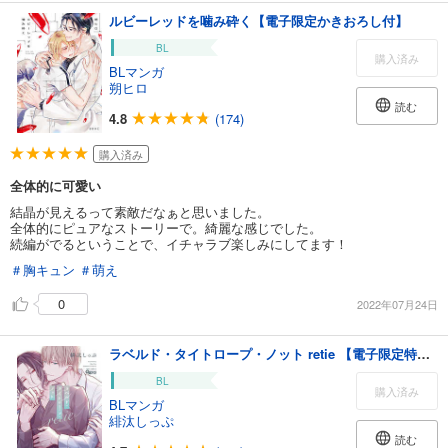
ルビーレッドを噛み砕く【電子限定かきおろし付】
BL
購入済み
BLマンガ
朔ヒロ
読む
4.8
(174)
購入済み
全体的に可愛い
結晶が見えるって素敵だなぁと思いました。
全体的にピュアなストーリーで。綺麗な感じでした。
続編がでるということで、イチャラブ楽しみにしてます！
＃胸キュン
＃萌え
0
2022年07月24日
ラベルド・タイトロープ・ノット retie 【電子限定特典付き】
BL
購入済み
BLマンガ
緋汰しっぷ
読む