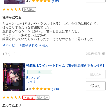
4.7
(112)
購入済み
穏やかだなぁ
ちょっとした行き違いやトラブルはあるけれど、全体的に穏やかで。
ほっこりするような雰囲気でした。
触れ合ってるシーンは多いし、甘々と言えば甘々だし。
エッチシーン多めといえば多め。
綺麗と評していた方がいましたが、そうなのかもって思いました。
＃ハッピー
＃癒やされる
＃萌え
1
2022年07月18日
特装版 ピンクハートジャム【電子限定描き下ろし付き】
BL
購入済み
BLマンガ
しっけ
読む
4.9
(336)
ネタバレ
購入済み
思ってたより