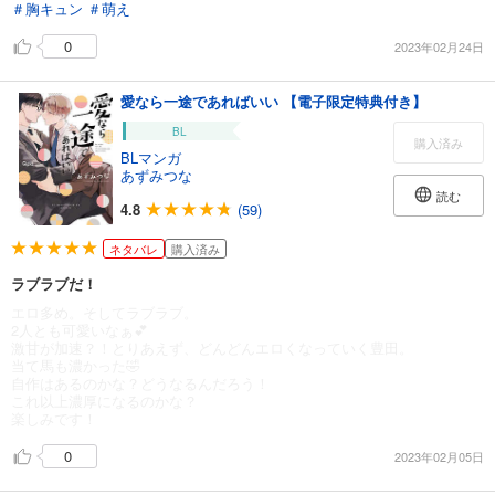
＃胸キュン
＃萌え
0
2023年02月24日
愛なら一途であればいい 【電子限定特典付き】
BL
購入済み
BLマンガ
あずみつな
読む
4.8
(59)
ネタバレ
購入済み
ラブラブだ！
エロ多め。そしてラブラブ。
2人とも可愛いなぁ💕
激甘が加速？！とりあえず、どんどんエロくなっていく豊田。
当て馬も濃かった🤣
自作はあるのかな？どうなるんだろう！
これ以上濃厚になるのかな？
楽しみです！
0
2023年02月05日