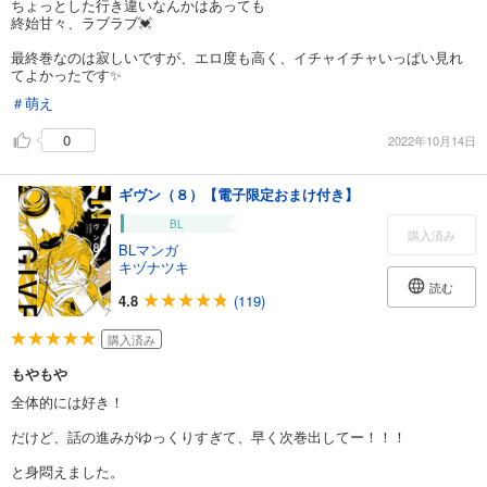
ちょっとした行き違いなんかはあっても
終始甘々、ラブラブ💓
最終巻なのは寂しいですが、エロ度も高く、イチャイチャいっぱい見れ
てよかったです✨
＃萌え
0
2022年10月14日
ギヴン（８）【電子限定おまけ付き】
BL
購入済み
BLマンガ
キヅナツキ
読む
4.8
(119)
購入済み
もやもや
全体的には好き！
だけど、話の進みがゆっくりすぎて、早く次巻出してー！！！
と身悶えました。