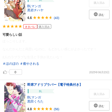
BL
購入済み
BLマンガ
黒岩チハヤ
読む
4.6
(43)
ネタバレ
購入済み
可愛らしい話
ほっこりします。
なんだかんだと両思いなのに、もどかしい感じがよかったです！
2人のラブラブな生活と子供が見たいな！
＃ほのぼの
＃癒やされる
0
2025年06月23日
即席アドリブラバー【電子特典付き】
BL
購入済み
BLマンガ
黒田くろた
読む
4.8
(56)