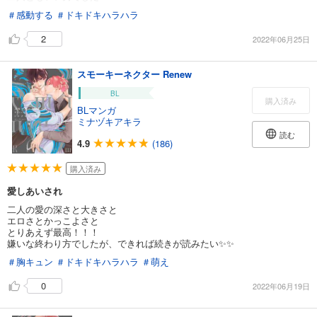
＃感動する
＃ドキドキハラハラ
2
2022年06月25日
スモーキーネクター Renew
BL
購入済み
BLマンガ
ミナヅキアキラ
読む
4.9
(186)
購入済み
愛しあいされ
二人の愛の深さと大きさと
エロさとかっこよさと
とりあえず最高！！！
嫌いな終わり方でしたが、できれば続きが読みたい✨✨
＃胸キュン
＃ドキドキハラハラ
＃萌え
0
2022年06月19日