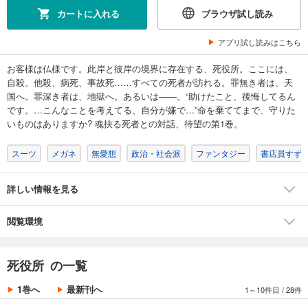
カートに入れる
ブラウザ試し読み
アプリ試し読みはこちら
お客様は仏様です。此岸と彼岸の境界に存在する、死役所。ここには、
自殺、他殺、病死、事故死……すべての死者が訪れる。罪無き者は、天
国へ。罪深き者は、地獄へ。あるいは――。“助けたこと、後悔してるん
です。…こんなことを考えてる、自分が嫌で…”命を棄ててまで、守りた
いものはありますか? 魂抉る死者との対話、待望の第1巻。
スーツ
メガネ
無愛想
政治・社会派
ファンタジー
書店員すず
詳しい情報を見る
閲覧環境
死役所 の一覧
1巻へ
最新刊へ
1～10件目
/
28件