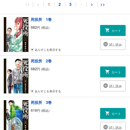
<<
<
1
2
3
・
>
>>
死役所 1巻
682
円 (税込)
カート
試し読み
あらすじを表示する
死役所 2巻
682
円 (税込)
カート
試し読み
あらすじを表示する
死役所 3巻
616
円 (税込)
カート
試し読み