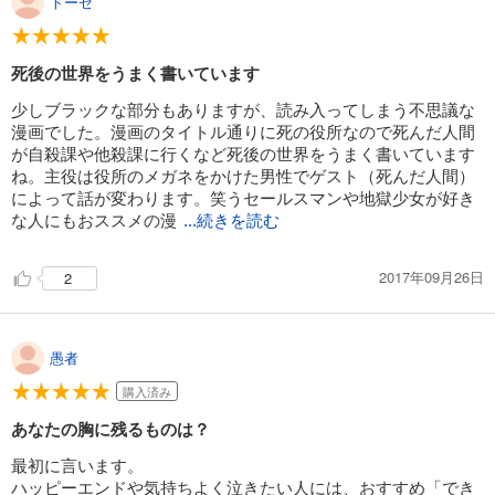
トーゼ
試し読み
あらすじを表示する
死後の世界をうまく書いています
死役所 20巻【電子特典付き】
少しブラックな部分もありますが、読み入ってしまう不思議な
漫画でした。漫画のタイトル通りに死の役所なので死んだ人間
638
円 (税込)
カート
が自殺課や他殺課に行くなど死後の世界をうまく書いています
ね。主役は役所のメガネをかけた男性でゲスト（死んだ人間）
によって話が変わります。笑うセールスマンや地獄少女が好き
試し読み
な人にもおススメの漫
...続きを読む
あらすじを表示する
死役所 21巻
2017年09月26日
2
682
円 (税込)
カート
愚者
試し読み
あらすじを表示する
購入済み
死役所 22巻【電子特典付き】
あなたの胸に残るものは？
682
円 (税込)
最初に言います。
カート
ハッピーエンドや気持ちよく泣きたい人には、おすすめ「でき