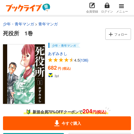
会員登録
ログイン
メニュー
少年・青年マンガ
青年マンガ
死役所 1巻
フォロー
少年・青年マンガ
あずみきし
4.5
(136)
682
円 (税込)
3
pt
204
新規会員70%OFFクーポンで
円(税込)
今すぐ購入