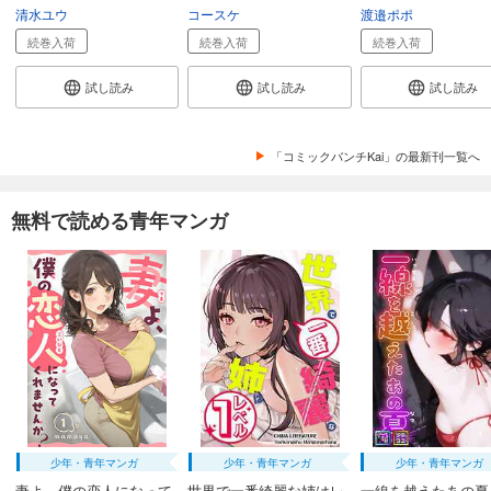
清水ユウ
コースケ
渡邉ポポ
続巻入荷
続巻入荷
続巻入荷
試し読み
試し読み
試し読み
「コミックバンチKai」の最新刊一覧へ
無料で読める青年マンガ
少年・青年マンガ
少年・青年マンガ
少年・青年マンガ
妻よ、僕の恋人になって
世界で一番綺麗な姉はレ
一線を越えたあの夏