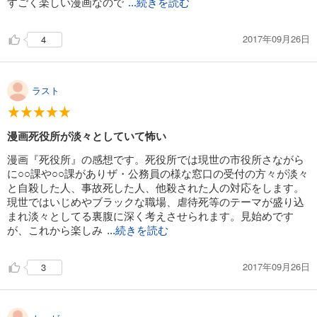
すごく楽しい漫画なので
...続きを読む
カート
2017年09月26日
4
試し読み
あらすじを表示する
死役所 17巻
ラスト
638
円 (税込)
カート
漫画死役所が淡々としていて怖い
試し読み
あらすじを表示する
漫画『死役所』の感想です。死役所では現世の市役所さながら
に○○課や○○課がありザ・公務員の様な窓口の受付の方々が淡々
死役所 18巻【電子特典付き】
と自殺した人、事故死した人、他殺された人の対応をします。
現世ではいじめやブラックな職場、虐待死等のテーマが盛り込
638
円 (税込)
カート
まれ淡々としてる裏腹に深く考えさせられます。見始めです
が、これから楽しみ
...続きを読む
試し読み
あらすじを表示する
2017年09月26日
3
死役所 19巻【電子特典付き】
638
円 (税込)
カート