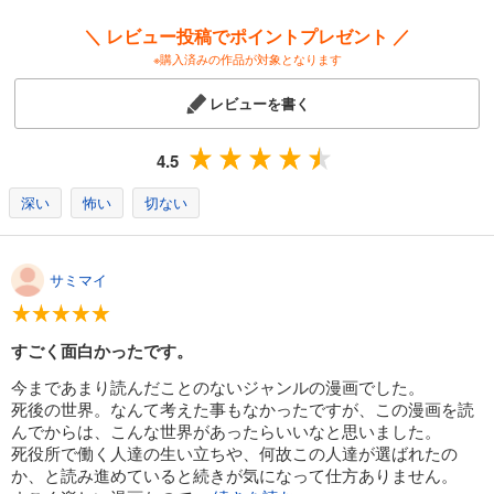
616
円 (税込)
＼ レビュー投稿でポイントプレゼント ／
カート
※購入済みの作品が対象となります
試し読み
レビューを書く
あらすじを表示する
死役所 14巻
4.5
682
円 (税込)
カート
深い
怖い
切ない
試し読み
あらすじを表示する
サミマイ
死役所 15巻
638
円 (税込)
すごく面白かったです。
カート
今まであまり読んだことのないジャンルの漫画でした。
試し読み
死後の世界。なんて考えた事もなかったですが、この漫画を読
あらすじを表示する
んでからは、こんな世界があったらいいなと思いました。
死役所で働く人達の生い立ちや、何故この人達が選ばれたの
死役所 16巻
か、と読み進めていると続きが気になって仕方ありません。
638
円 (税込)