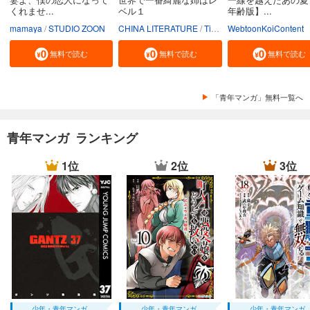
くれませ...
ベル１
年齢版】...
mamaya
STUDIO ZOON
CHINA LITERATURE
Tiankongshu Mangongchang
WebtoonKoiContent
無料で読む
無料で読む
無料で読む
「青年マンガ」無料一覧へ
青年マンガ ランキング
1位
2位
3位
少年・青年マンガ
少年・青年マンガ
少年・青年マンガ