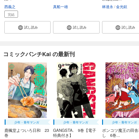
西義之
真船一雄
林達永
金光鉉
完結
試し読み
試し読み
試し読み
コミックバンチKai の最新刊
少年・青年マンガ
少年・青年マンガ
少年・青年マンガ
鹿楓堂よついろ日和 23
GANGSTA. 9巻【電子
ポンコツ魔王の田舎
巻
特典付き】
し 6巻...