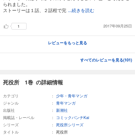
試し読み
られました。
あらすじを表示する
ストーリーは１話、２話程で完
...続きを読む
死役所 26巻
792
2017年09月25日
1
円 (税込)
カート
レビューをもっと見る
試し読み
あらすじを表示する
すべてのレビューを見る(
101
)
死役所 27巻【電子特典付き】
792
円 (税込)
カート
死役所 1巻 の詳細情報
試し読み
あらすじを表示する
カテゴリ
少年・青年マンガ
ジャンル
青年マンガ
死役所 28巻【電子特典付き】
出版社
新潮社
792
円 (税込)
カート
掲載誌・レーベル
コミックバンチKai
シリーズ
死役所シリーズ
試し読み
タイトル
死役所
あらすじを表示する