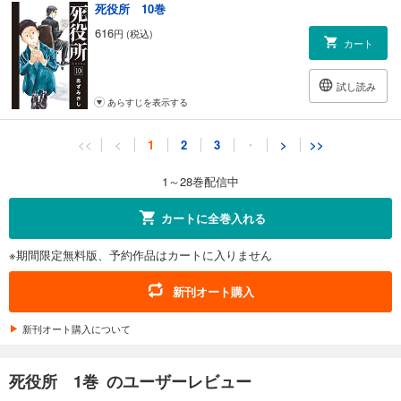
死役所 10巻
616
円 (税込)
カート
試し読み
あらすじを表示する
死役所 11巻
<<
<
1
2
3
・
>
>>
616
円 (税込)
カート
1～28巻配信中
試し読み
カートに全巻入れる
あらすじを表示する
※期間限定無料版、予約作品はカートに入りません
死役所 12巻
616
円 (税込)
新刊オート購入
カート
新刊オート購入について
試し読み
あらすじを表示する
死役所 1巻 のユーザーレビュー
死役所 13巻