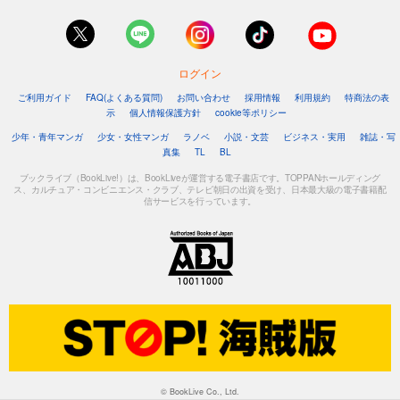
ログイン
ご利用ガイド
FAQ(よくある質問)
お問い合わせ
採用情報
利用規約
特商法の表
示
個人情報保護方針
cookie等ポリシー
少年・青年マンガ
少女・女性マンガ
ラノベ
小説・文芸
ビジネス・実用
雑誌・写
真集
TL
BL
ブックライブ（BookLive!）は、BookLiveが運営する電子書店です。TOPPANホールディング
ス、カルチュア・コンビニエンス・クラブ、テレビ朝日の出資を受け、日本最大級の電子書籍配
信サービスを行っています。
© BookLive Co., Ltd.