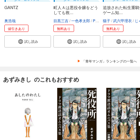
GANTZ
町人Ａは悪役令嬢をどう
追放された転生重騎
しても救...
ゲーム知...
奥浩哉
目黒三吉
一色孝太郎
Parum
猫子
武六甲理衣
じゃい
値引きあり
無料あり
無料あり
試し読み
試し読み
試し読み
「青年マンガ」ランキングの一覧へ
あずみきし のこれもおすすめ