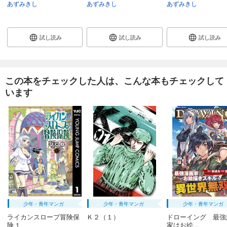
あずみきし
あずみきし
あずみきし
試し読み
試し読み
試し読み
この本をチェックした人は、こんな本もチェックして
います
少年・青年マンガ
少年・青年マンガ
少年・青年マンガ
ライカンスロープ冒険保
Ｋ２（１）
ドローイング 最強
険 1
家はお絵...