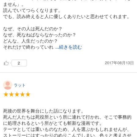
ません」。
試し読み
読んでいてつらくなります。
あらすじを表示する
でも、読み終えると人に優しくありたいと思わせてくれます。
死役所 23巻
なぜ、その人は死んだのか？
726
円 (税込)
なぜ、死なねばならなかったのか？
カート
どんな、人生だったのか？
それだけで終わっていれ
...続きを読む
試し読み
あらすじを表示する
2017年08月13日
2
死役所 24巻
726
円 (税込)
カート
ラット
試し読み
あらすじを表示する
死後の世界を舞台にした話になります。
死役所 25巻
死んだ人たちは死役所という所に連れて行かれ、そこで事務的
792
円 (税込)
に処理されるという所がとても斬新な漫画です。
カート
テーマとしては重いものなため、人を選ぶかもしれませんが、
ストーリーにはすっかりのめりこんでしまい、色々と考えさせ