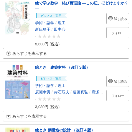
絵で学ぶ数学 結び目理論 ―この紐、ほどけますか？
―
ビジネス・実用
試し読み
学術・語学
/
理工
新庄玲子
/
田中心
フォロー
-
3,630円 (税込)
あらすじを表示する
絵とき 建築材料 （改訂３版）
ビジネス・実用
試し読み
学術・語学
/
理工
廣瀬幸男
/
赤石辰夫
/
遠藤真弘
/
廣瀬妙子
フォロー
-
3,080円 (税込)
あらすじを表示する
絵とき 鋼構造の設計 （改訂４版）