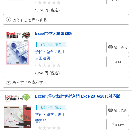
-
3,520円 (税込)
あらすじを表示する
Excelで学ぶ電気回路
ビジネス・実用
試し読み
学術・語学
/
理工
吉田澄男
フォロー
-
2,640円 (税込)
あらすじを表示する
Excelで学ぶ統計解析入門 Excel2016/2013対応版
ビジネス・実用
試し読み
学術・語学
/
理工
菅民郎
フォロー
-