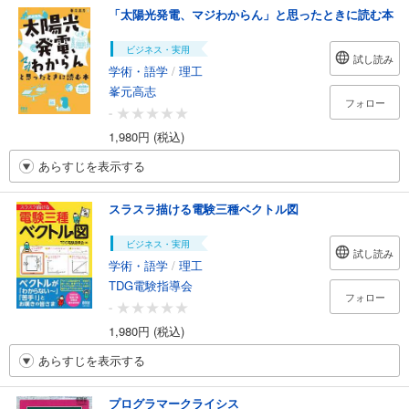
「太陽光発電、マジわからん」と思ったときに読む本
ビジネス・実用
試し読み
学術・語学
/
理工
峯元高志
フォロー
-
1,980円 (税込)
あらすじを表示する
スラスラ描ける電験三種ベクトル図
ビジネス・実用
試し読み
学術・語学
/
理工
TDG電験指導会
フォロー
-
1,980円 (税込)
あらすじを表示する
プログラマークライシス