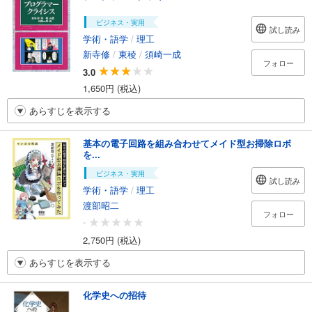
ビジネス・実用
試し読み
学術・語学
/
理工
新寺修
/
東稜
/
須崎一成
フォロー
3.0
1,650円 (税込)
あらすじを表示する
基本の電子回路を組み合わせてメイド型お掃除ロボ
を...
ビジネス・実用
試し読み
学術・語学
/
理工
渡部昭二
フォロー
-
2,750円 (税込)
あらすじを表示する
化学史への招待