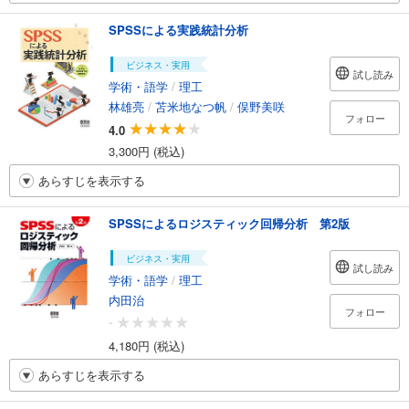
SPSSによる実践統計分析
ビジネス・実用
試し読み
学術・語学
/
理工
林雄亮
/
苫米地なつ帆
/
俣野美咲
フォロー
4.0
3,300円 (税込)
あらすじを表示する
SPSSによるロジスティック回帰分析 第2版
ビジネス・実用
試し読み
学術・語学
/
理工
内田治
フォロー
-
4,180円 (税込)
あらすじを表示する