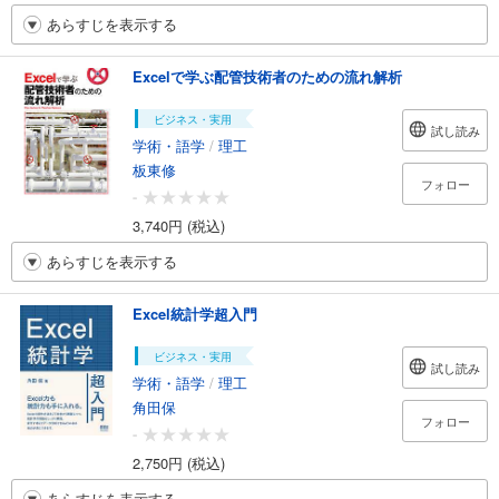
あらすじを表示する
Excelで学ぶ配管技術者のための流れ解析
ビジネス・実用
試し読み
学術・語学
/
理工
板東修
フォロー
-
3,740円 (税込)
あらすじを表示する
Excel統計学超入門
ビジネス・実用
試し読み
学術・語学
/
理工
角田保
フォロー
-
2,750円 (税込)
あらすじを表示する