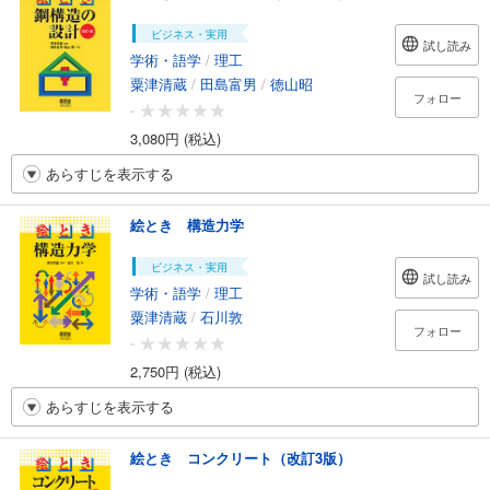
ビジネス・実用
試し読み
学術・語学
/
理工
粟津清蔵
/
田島富男
/
徳山昭
フォロー
-
3,080円 (税込)
あらすじを表示する
絵とき 構造力学
ビジネス・実用
試し読み
学術・語学
/
理工
粟津清蔵
/
石川敦
フォロー
-
2,750円 (税込)
あらすじを表示する
絵とき コンクリート（改訂3版）