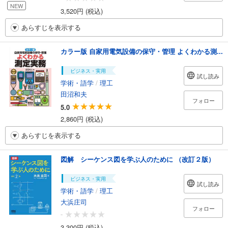
NEW
3,520円 (税込)
あらすじを表示する
カラー版 自家用電気設備の保守・管理 よくわかる測...
ビジネス・実用
試し読み
学術・語学
/
理工
田沼和夫
フォロー
5.0
2,860円 (税込)
あらすじを表示する
図解 シーケンス図を学ぶ人のために （改訂２版）
ビジネス・実用
試し読み
学術・語学
/
理工
大浜庄司
フォロー
-
3,300円 (税込)