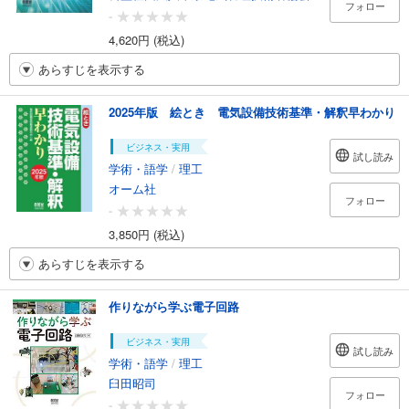
フォロー
-
4,620円 (税込)
あらすじを表示する
2025年版 絵とき 電気設備技術基準・解釈早わかり
ビジネス・実用
試し読み
学術・語学
/
理工
オーム社
フォロー
-
3,850円 (税込)
あらすじを表示する
作りながら学ぶ電子回路
ビジネス・実用
試し読み
学術・語学
/
理工
臼田昭司
フォロー
-