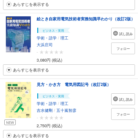
あらすじを表示する
絵とき自家用電気技術者実務知識早わかり（改訂2版）
ビジネス・実用
試し読み
学術・語学
/
理工
大浜庄司
フォロー
-
3,080円 (税込)
あらすじを表示する
見方・かき方 電気用図記号（改訂2版）
ビジネス・実用
試し読み
学術・語学
/
理工
吉水健剛
/
五十嵐智彦
フォロー
-
NEW
2,750円 (税込)
あらすじを表示する