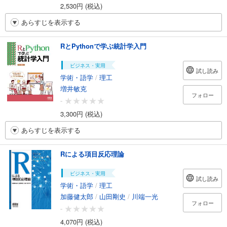
2,530円 (税込)
あらすじを表示する
RとPythonで学ぶ統計学入門
ビジネス・実用
試し読み
学術・語学
/
理工
増井敏克
フォロー
-
3,300円 (税込)
あらすじを表示する
Rによる項目反応理論
ビジネス・実用
試し読み
学術・語学
/
理工
加藤健太郎
/
山田剛史
/
川端一光
フォロー
-
4,070円 (税込)