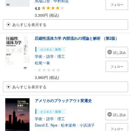
馬場口登
/
中村和晃
フォロー
4.0
3,300円 (税込)
あらすじを表示する
圧縮性流体力学 内部流れの理論と解析 （第2版）
ビジネス・実用
試し読み
学術・語学
/
理工
松尾一泰
フォロー
-
3,960円 (税込)
あらすじを表示する
アメリカのブラックアウト変遷史
ビジネス・実用
試し読み
学術・語学
/
理工
David E. Nye
/
松本栄寿
/
小浜清子
フォロー