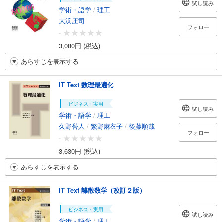
試し読み
学術・語学
/
理工
大浜庄司
フォロー
-
3,080円 (税込)
あらすじを表示する
IT Text 数理最適化
ビジネス・実用
試し読み
学術・語学
/
理工
久野誉人
/
繁野麻衣子
/
後藤順哉
フォロー
-
3,630円 (税込)
あらすじを表示する
IT Text 離散数学（改訂２版）
ビジネス・実用
試し読み
学術・語学
/
理工