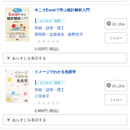
今こそExcelで学ぶ統計解析入門
ビジネス・実用
試し読み
学術・語学
/
理工
菅民郎
/
志賀保夫
/
姫野尚子
フォロー
-
3,520円 (税込)
あらすじを表示する
イメージでわかる免疫学
ビジネス・実用
試し読み
学術・語学
/
理工
三宅幸子
フォロー
-
2,860円 (税込)
あらすじを表示する