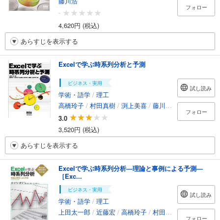
藤川浩
フォロー
-
4,620円 (税込)
あらすじを表示する
Excelで学ぶ時系列分析と予測
ビジネス・実用
試し読み
学術・語学
/
理工
高橋玲子
/
村田真樹
/
渕上美喜
/
藤川貴司
/
近藤宏
/
上
フォロー
3.0
3,520円 (税込)
あらすじを表示する
Excelで学ぶ時系列分析―理論と事例による予測―
［Exc...
ビジネス・実用
試し読み
学術・語学
/
理工
上田太一郎
/
近藤宏
/
高橋玲子
/
村田真樹
/
渕上美喜
/
フォロー