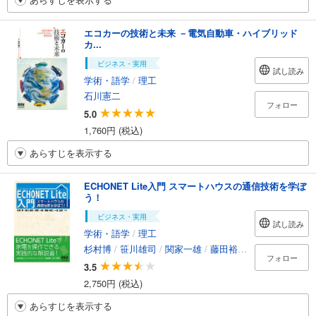
エコカーの技術と未来 －電気自動車・ハイブリッド
カ...
ビジネス・実用
試し読み
学術・語学
/
理工
石川憲二
フォロー
5.0
1,760円 (税込)
あらすじを表示する
ECHONET Lite入門 スマートハウスの通信技術を学ぼ
う！
ビジネス・実用
試し読み
学術・語学
/
理工
杉村博
/
笹川雄司
/
関家一雄
/
藤田裕之
/
一色正男
フォロー
3.5
2,750円 (税込)
あらすじを表示する