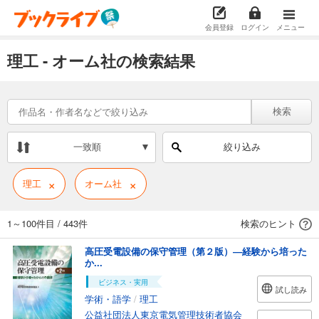
会員登録
ログイン
メニュー
理工 - オーム社の検索結果
検索
一致順
絞り込み
×
×
理工
オーム社
1～100件目
/
443件
検索のヒント
高圧受電設備の保守管理（第２版）―経験から培った
か...
ビジネス・実用
試し読み
学術・語学
/
理工
公益社団法人東京電気管理技術者協会