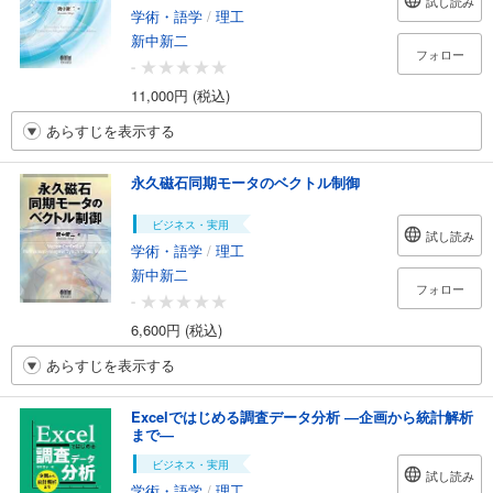
試し読み
学術・語学
/
理工
新中新二
フォロー
-
11,000円 (税込)
あらすじを表示する
永久磁石同期モータのベクトル制御
ビジネス・実用
試し読み
学術・語学
/
理工
新中新二
フォロー
-
6,600円 (税込)
あらすじを表示する
Excelではじめる調査データ分析 ―企画から統計解析
まで―
ビジネス・実用
試し読み
学術・語学
/
理工