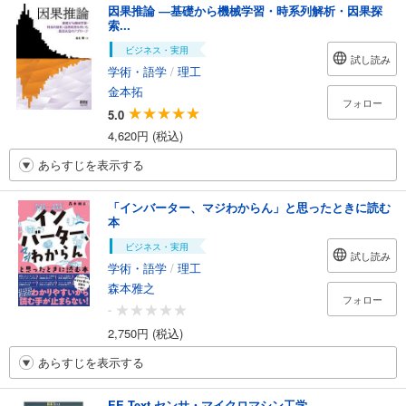
因果推論 ―基礎から機械学習・時系列解析・因果探
索...
ビジネス・実用
試し読み
学術・語学
/
理工
金本拓
フォロー
5.0
4,620円 (税込)
あらすじを表示する
「インバーター、マジわからん」と思ったときに読む
本
ビジネス・実用
試し読み
学術・語学
/
理工
森本雅之
フォロー
-
2,750円 (税込)
あらすじを表示する
EE Text センサ・マイクロマシン工学