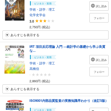
ビジネス・実用
試し読み
学術・語学
/
理工
化学史学会
フォロー
3.0
2,750円 (税込)
あらすじを表示する
IRT 項目反応理論 入門 ―統計学の基礎から学ぶ良質
な...
ビジネス・実用
試し読み
学術・語学
/
理工
高橋信
フォロー
-
2,860円 (税込)
あらすじを表示する
ISO9001内部品質監査の実務知識早わかり（改訂5版）
ビジネス・実用