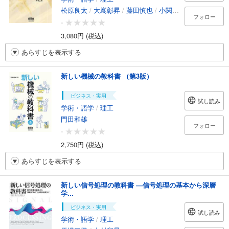
松原良太
/
大嶌彰昇
/
藤田慎也
/
小関健太
/
中上川友樹
フォロー
-
3,080円 (税込)
あらすじを表示する
新しい機械の教科書 （第3版）
ビジネス・実用
試し読み
学術・語学
/
理工
門田和雄
フォロー
-
2,750円 (税込)
あらすじを表示する
新しい信号処理の教科書 ―信号処理の基本から深層
学...
ビジネス・実用
試し読み
学術・語学
/
理工