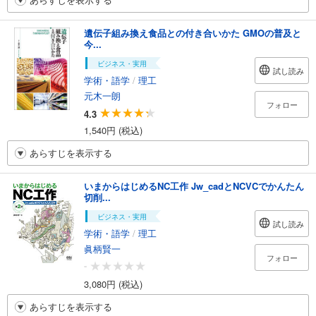
遺伝子組み換え食品との付き合いかた GMOの普及と
今...
ビジネス・実用
試し読み
学術・語学
/
理工
元木一朗
フォロー
4.3
1,540円 (税込)
あらすじを表示する
いまからはじめるNC工作 Jw_cadとNCVCでかんたん
切削...
ビジネス・実用
試し読み
学術・語学
/
理工
眞柄賢一
フォロー
-
3,080円 (税込)
あらすじを表示する