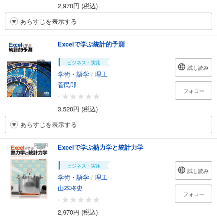
2,970円 (税込)
あらすじを表示する
Excelで学ぶ統計的予測
ビジネス・実用
試し読み
学術・語学
/
理工
菅民郎
フォロー
-
3,520円 (税込)
あらすじを表示する
Excelで学ぶ熱力学と統計力学
ビジネス・実用
試し読み
学術・語学
/
理工
山本将史
フォロー
-
2,970円 (税込)