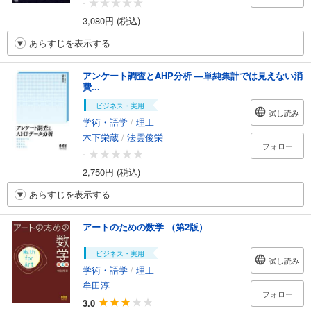
-
3,080円 (税込)
あらすじを表示する
アンケート調査とAHP分析 ―単純集計では見えない消
費...
ビジネス・実用
試し読み
学術・語学
/
理工
木下栄蔵
/
法雲俊栄
フォロー
-
2,750円 (税込)
あらすじを表示する
アートのための数学 （第2版）
ビジネス・実用
試し読み
学術・語学
/
理工
牟田淳
フォロー
3.0