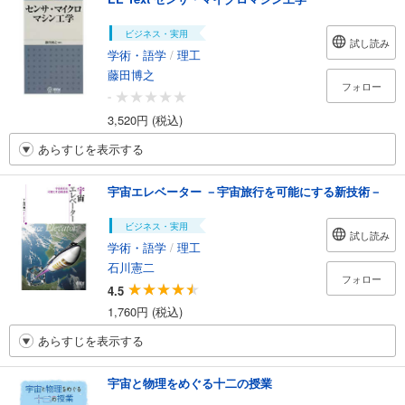
ビジネス・実用
試し読み
学術・語学
/
理工
藤田博之
フォロー
-
3,520円 (税込)
あらすじを表示する
宇宙エレベーター －宇宙旅行を可能にする新技術－
ビジネス・実用
試し読み
学術・語学
/
理工
石川憲二
フォロー
4.5
1,760円 (税込)
あらすじを表示する
宇宙と物理をめぐる十二の授業