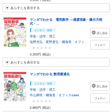
あらすじを表示する
マンガでわかる 電気数学 ―過渡現象・微分方程
式・...
ビジネス・実用
試し読み
学術・語学
/
理工
塩野光弘
/
星野貴弘
/
橘海里
/
オフィスsawa
フォロー
-
3,300円 (税込)
あらすじを表示する
マンガでわかる 数理最適化
ビジネス・実用
試し読み
学術・語学
/
理工
中山舜民
/
橘海里
/
オフィスsawa
フォロー
-
2,860円 (税込)