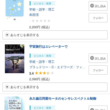
ビジネス・実用
試し読み
学術・語学
/
理工
牟田淳
フォロー
-
2,200円 (税込)
あらすじを表示する
宇宙旅行はエレベーターで
ビジネス・実用
試し読み
学術・語学
/
理工
ブラッドリー・C・エドワーズ
/
フィリップ・レーガン
フォロー
3.4
2,090円 (税込)
あらすじを表示する
永久磁石同期モータのセンサレスベクトル制御
ビジネス・実用