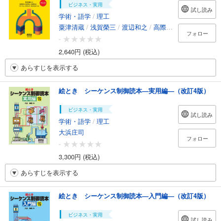
ビジネス・実用
試し読み
学術・語学
/
理工
粟津清蔵
/
浅賀榮三
/
渡辺和之
/
高際浩治
/
村上英二
/
フォロー
-
2,640円 (税込)
あらすじを表示する
絵とき シーケンス制御読本―実用編―（改訂4版）
ビジネス・実用
試し読み
学術・語学
/
理工
大浜庄司
フォロー
-
3,300円 (税込)
あらすじを表示する
絵とき シーケンス制御読本―入門編―（改訂4版）
ビジネス・実用
試し読み