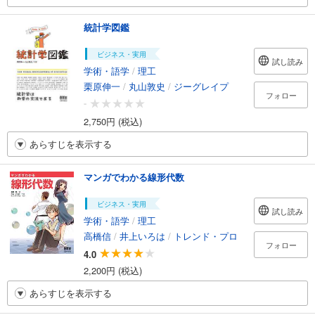
統計学図鑑
ビジネス・実用
試し読み
学術・語学
/
理工
栗原伸一
/
丸山敦史
/
ジーグレイプ
フォロー
-
2,750円 (税込)
あらすじを表示する
マンガでわかる線形代数
ビジネス・実用
試し読み
学術・語学
/
理工
高橋信
/
井上いろは
/
トレンド・プロ
フォロー
4.0
2,200円 (税込)
あらすじを表示する