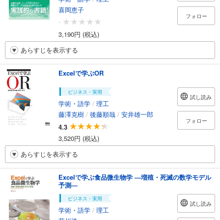
喜岡恵子
フォロー
-
3,190円 (税込)
あらすじを表示する
Excelで学ぶOR
ビジネス・実用
試し読み
学術・語学
/
理工
藤澤克樹
/
後藤順哉
/
安井雄一郎
フォロー
4.3
3,520円 (税込)
あらすじを表示する
Excelで学ぶ食品微生物学 ―増殖・死滅の数学モデル
予測―
ビジネス・実用
試し読み
学術・語学
/
理工