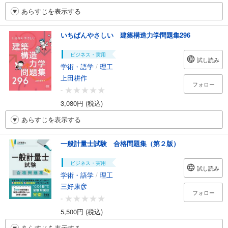
あらすじを表示する
いちばんやさしい 建築構造力学問題集296
ビジネス・実用
試し読み
学術・語学
/
理工
上田耕作
フォロー
-
3,080円 (税込)
あらすじを表示する
一般計量士試験 合格問題集（第２版）
ビジネス・実用
試し読み
学術・語学
/
理工
三好康彦
フォロー
-
5,500円 (税込)
あらすじを表示する