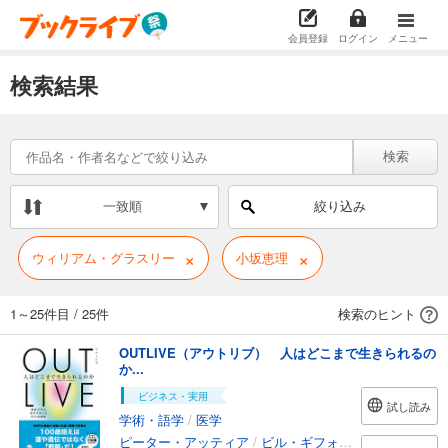
会員登録
ログイン
メニュー
検索結果
検索
一致順
絞り込み
×
×
ウィリアム・グラスリー
小坂恵理
1～25件目
/
25件
検索のヒント
OUTLIVE（アウトリブ） 人はどこまで生きられるの
か...
ビジネス・実用
試し読み
学術・語学
/
医学
ピーター・アッティア
/
ビル・ギフォード
/
小坂恵理