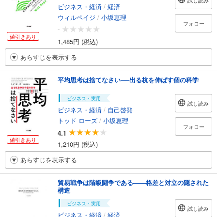
試し読み
ビジネス・経済
/
経済
ウィルペイジ
/
小坂恵理
フォロー
-
値引きあり
1,485円 (税込)
あらすじを表示する
平均思考は捨てなさい──出る杭を伸ばす個の科学
ビジネス・実用
試し読み
ビジネス・経済
/
自己啓発
トッド ローズ
/
小坂恵理
フォロー
4.1
値引きあり
1,210円 (税込)
あらすじを表示する
貿易戦争は階級闘争である――格差と対立の隠された
構造
ビジネス・実用
試し読み
ビジネス・経済
/
経済