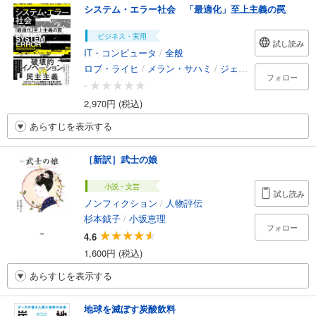
システム・エラー社会 「最適化」至上主義の罠
ビジネス・実用
試し読み
IT・コンピュータ
/
全般
ロブ・ライヒ
/
メラン・サハミ
/
ジェレミー・M・ワインスタイン
フォロー
-
2,970円 (税込)
あらすじを表示する
［新訳］武士の娘
小説・文芸
試し読み
ノンフィクション
/
人物評伝
杉本鉞子
/
小坂恵理
フォロー
4.6
1,600円 (税込)
あらすじを表示する
地球を滅ぼす炭酸飲料