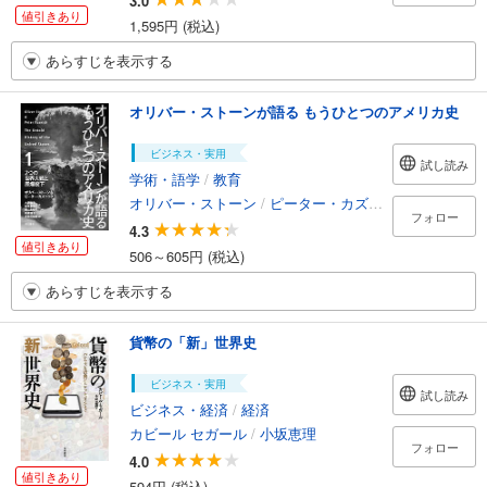
3.0
値引きあり
1,595円 (税込)
あらすじを表示する
オリバー・ストーンが語る もうひとつのアメリカ史
ビジネス・実用
試し読み
学術・語学
/
教育
オリバー・ストーン
/
ピーター・カズニック
/
大田直子
フォロー
4.3
値引きあり
506～605円 (税込)
あらすじを表示する
貨幣の「新」世界史
ビジネス・実用
試し読み
ビジネス・経済
/
経済
カビール セガール
/
小坂恵理
フォロー
4.0
値引きあり
594円 (税込)