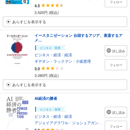
フォロー
4.5
3,520円 (税込)
あらすじを表示する
イースタニゼーション 台頭するアジア、衰退するア
メ...
ビジネス・実用
試し読み
ビジネス・経済
/
経済
ギデオン・ラックマン
/
小坂恵理
フォロー
3.0
3,080円 (税込)
あらすじを表示する
AI経済の勝者
ビジネス・実用
試し読み
ビジネス・経済
/
経済
アジェイアグラワル
/
ジョシュアガンズ
/
アヴィゴール
フォロー