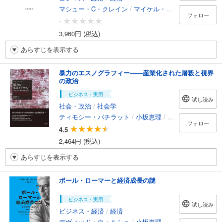
マシュー・C・クレイン
/
マイケル・ペティス
/
小坂恵
フォロー
-
3,960円 (税込)
あらすじを表示する
暴力のエスノグラフィー――産業化された屠殺と視界
の政治
ビジネス・実用
試し読み
社会・政治
/
社会学
ティモシー・パチラット
/
小坂恵理
/
羅芝賢
フォロー
4.5
2,464円 (税込)
あらすじを表示する
ポール・ローマーと経済成長の謎
ビジネス・実用
試し読み
ビジネス・経済
/
経済
デヴィッド・ウォルシュ
/
小坂恵理