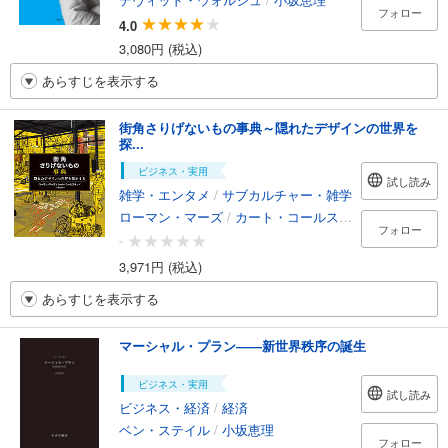
フォロー
4.0
3,080円 (税込)
あらすじを表示する
街角さりげないもの事典～隠れたデザインの世界を
探...
ビジネス・実用
試し読み
雑学・エンタメ
/
サブカルチャー・雑学
ローマン・マーズ
/
カート・コールステッド
/
小坂恵理
フォロー
-
3,971円 (税込)
あらすじを表示する
マーシャル・プラン――新世界秩序の誕生
ビジネス・実用
試し読み
ビジネス・経済
/
経済
ベン・ステイル
/
小坂恵理
フォロー