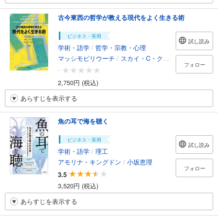
古今東西の哲学が教える現代をよく生きる術
ビジネス・実用
試し読み
学術・語学
/
哲学・宗教・心理
マッシモピリウーチ
/
スカイ・C・クリアリー
/
ダニエ
フォロー
-
2,750円 (税込)
あらすじを表示する
魚の耳で海を聴く
ビジネス・実用
試し読み
学術・語学
/
理工
アモリナ・キングドン
/
小坂恵理
フォロー
3.5
3,520円 (税込)
あらすじを表示する