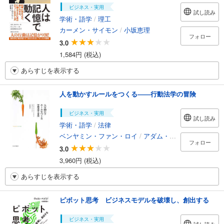
ビジネス・実用
試し読み
学術・語学
/
理工
カーメン・サイモン
/
小坂恵理
フォロー
3.0
1,584円 (税込)
あらすじを表示する
人を動かすルールをつくる――行動法学の冒険
ビジネス・実用
試し読み
学術・語学
/
法律
ベンヤミン・ファン・ロイ
/
アダム・ファイン
/
小坂恵
フォロー
3.0
3,960円 (税込)
あらすじを表示する
ピボット思考 ビジネスモデルを破壊し、創出する
ビジネス・実用