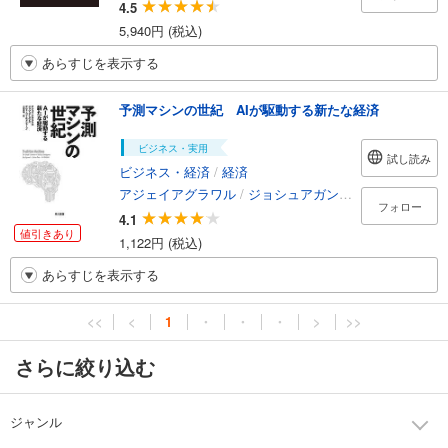
4.5
5,940円 (税込)
あらすじを表示する
予測マシンの世紀 AIが駆動する新たな経済
ビジネス・実用
試し読み
ビジネス・経済
/
経済
アジェイアグラワル
/
ジョシュアガンズ
/
アヴィゴール
フォロー
4.1
値引きあり
1,122円 (税込)
あらすじを表示する
<<
<
1
・
・
・
>
>>
さらに絞り込む
ジャンル