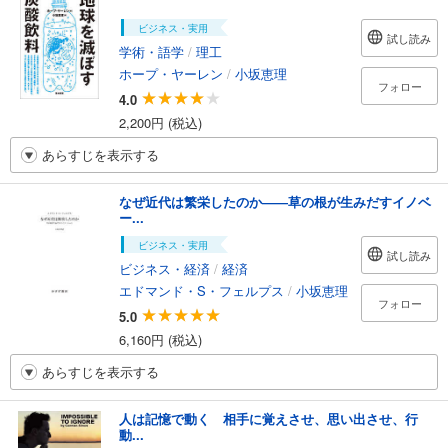
ビジネス・実用
試し読み
学術・語学
/
理工
ホープ・ヤーレン
/
小坂恵理
フォロー
4.0
2,200円 (税込)
あらすじを表示する
なぜ近代は繁栄したのか――草の根が生みだすイノベ
ー...
ビジネス・実用
試し読み
ビジネス・経済
/
経済
エドマンド・S・フェルプス
/
小坂恵理
フォロー
5.0
6,160円 (税込)
あらすじを表示する
人は記憶で動く 相手に覚えさせ、思い出させ、行
動...