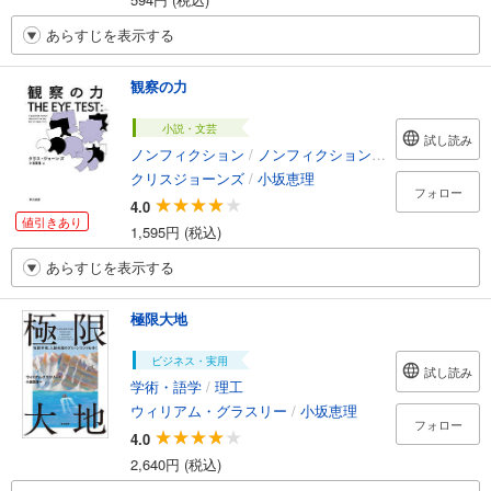
あらすじを表示する
観察の力
小説・文芸
試し読み
ノンフィクション
/
ノンフィクション・ドキュメンタリー
クリスジョーンズ
/
小坂恵理
フォロー
4.0
値引きあり
1,595円 (税込)
あらすじを表示する
極限大地
ビジネス・実用
試し読み
学術・語学
/
理工
ウィリアム・グラスリー
/
小坂恵理
フォロー
4.0
2,640円 (税込)