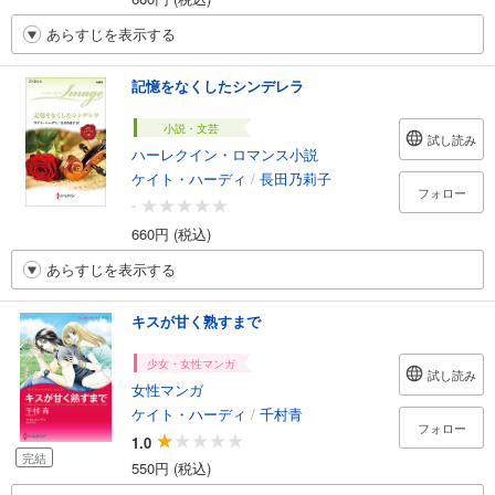
あらすじを表示する
記憶をなくしたシンデレラ
小説・文芸
試し読み
ハーレクイン・ロマンス小説
ケイト・ハーディ
/
長田乃莉子
フォロー
-
660円 (税込)
あらすじを表示する
キスが甘く熟すまで
少女・女性マンガ
試し読み
女性マンガ
ケイト・ハーディ
/
千村青
フォロー
1.0
完結
550円 (税込)