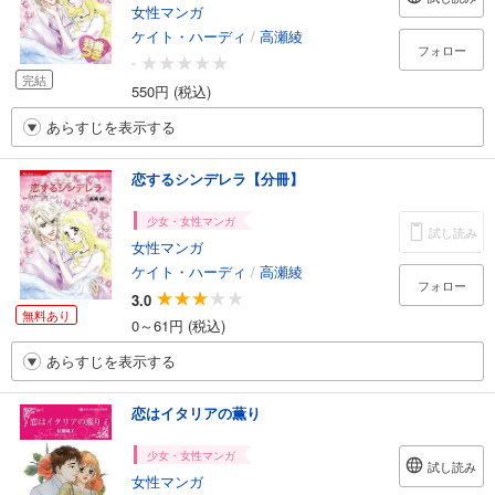
女性マンガ
ケイト・ハーディ
/
高瀬綾
フォロー
-
完結
550円 (税込)
あらすじを表示する
恋するシンデレラ【分冊】
少女・女性マンガ
試し読み
女性マンガ
ケイト・ハーディ
/
高瀬綾
フォロー
3.0
無料あり
0～61円 (税込)
あらすじを表示する
恋はイタリアの薫り
少女・女性マンガ
試し読み
女性マンガ