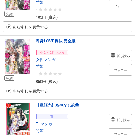
竹姫
フォロー
-
完結
165円 (税込)
あらすじを表示する
即身LOVE裸仏 完全版
少女・女性マンガ
試し読み
女性マンガ
竹姫
フォロー
-
完結
850円 (税込)
あらすじを表示する
【単話売】あやかし恋華
TL
試し読み
TLマンガ
竹姫
フォロー