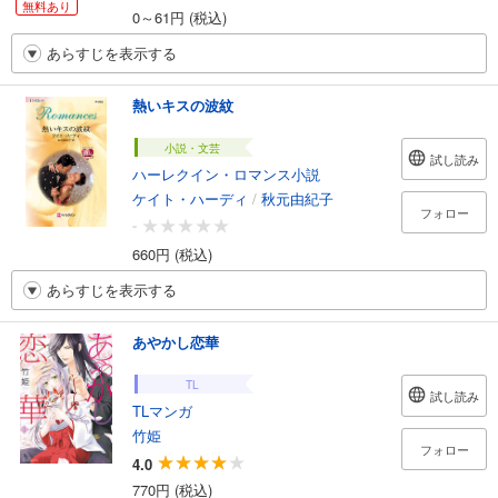
無料あり
0～61円 (税込)
あらすじを表示する
熱いキスの波紋
小説・文芸
試し読み
ハーレクイン・ロマンス小説
ケイト・ハーディ
/
秋元由紀子
フォロー
-
660円 (税込)
あらすじを表示する
あやかし恋華
TL
試し読み
TLマンガ
竹姫
フォロー
4.0
770円 (税込)