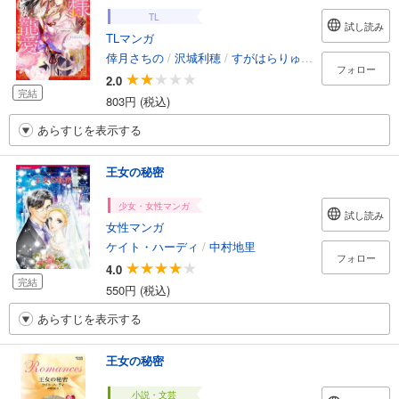
TL
試し読み
TLマンガ
倖月さちの
/
沢城利穂
/
すがはらりゅう
/
霜月星良
/
竹
フォロー
2.0
完結
803円 (税込)
あらすじを表示する
王女の秘密
少女・女性マンガ
試し読み
女性マンガ
ケイト・ハーディ
/
中村地里
フォロー
4.0
完結
550円 (税込)
あらすじを表示する
王女の秘密
小説・文芸