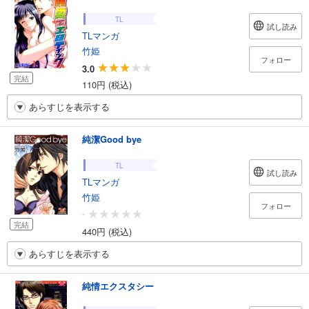
TL
試し読み
TLマンガ
竹姫
フォロー
3.0
完結
110円 (税込)
あらすじを表示する
純潔Good bye
TL
試し読み
TLマンガ
竹姫
フォロー
-
完結
440円 (税込)
あらすじを表示する
純情エクスタシー