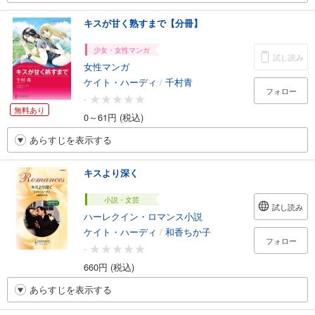
キスが甘く熟すまで【分冊】
少女・女性マンガ
試し読み
女性マンガ
ケイト・ハーディ
/
千村青
フォロー
-
無料あり
0～61円 (税込)
あらすじを表示する
キスより深く
小説・文芸
試し読み
ハーレクイン・ロマンス小説
ケイト・ハーディ
/
和香ちか子
フォロー
-
660円 (税込)
あらすじを表示する