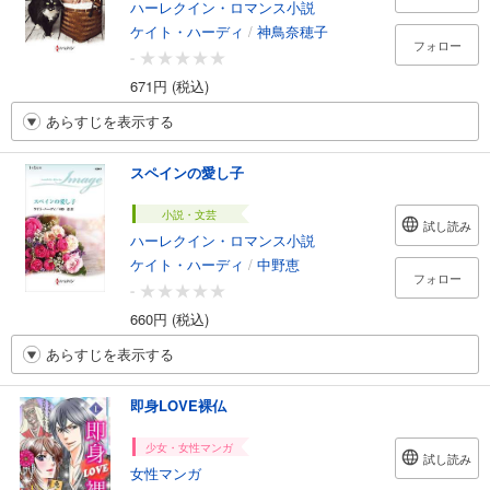
ハーレクイン・ロマンス小説
ケイト・ハーディ
/
神鳥奈穂子
フォロー
-
671円 (税込)
あらすじを表示する
スペインの愛し子
小説・文芸
試し読み
ハーレクイン・ロマンス小説
ケイト・ハーディ
/
中野恵
フォロー
-
660円 (税込)
あらすじを表示する
即身LOVE裸仏
少女・女性マンガ
試し読み
女性マンガ