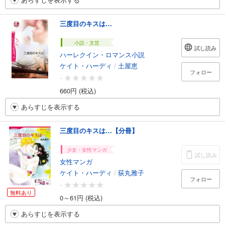
三度目のキスは…
小説・文芸
試し読み
ハーレクイン・ロマンス小説
ケイト・ハーディ
/
土屋恵
フォロー
-
660円 (税込)
あらすじを表示する
三度目のキスは…【分冊】
少女・女性マンガ
試し読み
女性マンガ
ケイト・ハーディ
/
荻丸雅子
フォロー
-
無料あり
0～61円 (税込)
あらすじを表示する