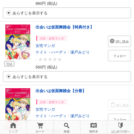
660円 (税込)
あらすじを表示する
出会いは仮面舞踏会【特典付き】
少女・女性マンガ
試し読み
女性マンガ
ケイト・ハーディ
/
瀬戸みどり
フォロー
-
完結
550円 (税込)
あらすじを表示する
出会いは仮面舞踏会【分冊】
少女・女性マンガ
試し読み
女性マンガ
ケイト・ハーディ
/
瀬戸みどり
フォロー
-
無料あり
0～61円 (税込)
トップ
カート
検索
無料本
はじめての方へ