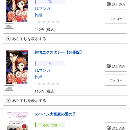
TL
試し読み
TLマンガ
竹姫
フォロー
-
完結
440円 (税込)
あらすじを表示する
純情エクスタシー【分冊版】
TL
試し読み
TLマンガ
竹姫
フォロー
-
完結
110円 (税込)
あらすじを表示する
スペイン大富豪の愛の子
小説・文芸
試し読み