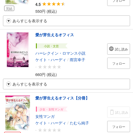
フォロー
4.5
完結
550円 (税込)
あらすじを表示する
愛が芽生えるオフィス
小説・文芸
試し読み
ハーレクイン・ロマンス小説
ケイト・ハーディ
/
雨宮幸子
フォロー
-
660円 (税込)
あらすじを表示する
愛が芽生えるオフィス【分冊】
少女・女性マンガ
試し読み
女性マンガ
ケイト・ハーディ
/
たむら純子
フォロー
-