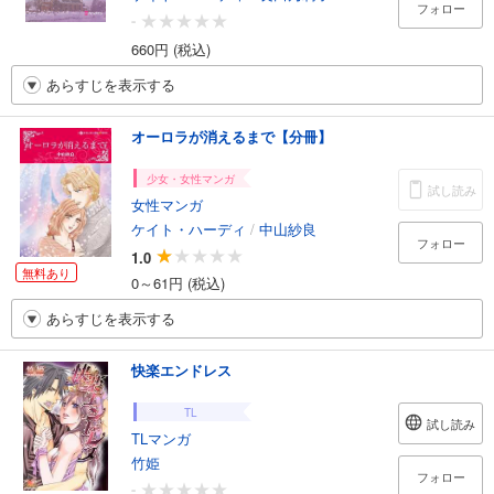
フォロー
-
660円 (税込)
あらすじを表示する
オーロラが消えるまで【分冊】
少女・女性マンガ
試し読み
女性マンガ
ケイト・ハーディ
/
中山紗良
フォロー
1.0
無料あり
0～61円 (税込)
あらすじを表示する
快楽エンドレス
TL
試し読み
TLマンガ
竹姫
フォロー
-