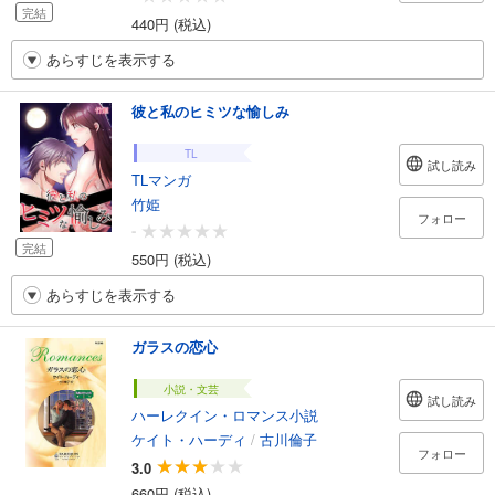
完結
440円 (税込)
あらすじを表示する
彼と私のヒミツな愉しみ
TL
試し読み
TLマンガ
竹姫
フォロー
-
完結
550円 (税込)
あらすじを表示する
ガラスの恋心
小説・文芸
試し読み
ハーレクイン・ロマンス小説
ケイト・ハーディ
/
古川倫子
フォロー
3.0
660円 (税込)