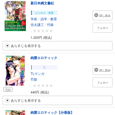
新日本縄文書紀
ビジネス・実用
試し読み
学術・語学
/
教育
信太謙三
/
竹姫
フォロー
-
1,320円 (税込)
あらすじを表示する
純愛エロティック
TL
試し読み
TLマンガ
竹姫
フォロー
-
完結
440円 (税込)
あらすじを表示する
純愛エロティック【分冊版】