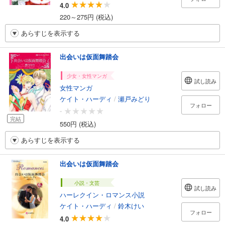
4.0
220～275円 (税込)
あらすじを表示する
出会いは仮面舞踏会
少女・女性マンガ
試し読み
女性マンガ
ケイト・ハーディ
/
瀬戸みどり
フォロー
-
完結
550円 (税込)
あらすじを表示する
出会いは仮面舞踏会
小説・文芸
試し読み
ハーレクイン・ロマンス小説
ケイト・ハーディ
/
鈴木けい
フォロー
4.0