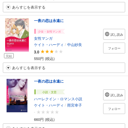
あらすじを表示する
一夜の恋は永遠に
少女・女性マンガ
試し読み
女性マンガ
ケイト・ハーディ
/
中山紗良
フォロー
3.0
完結
550円 (税込)
あらすじを表示する
一夜の恋は永遠に
小説・文芸
試し読み
ハーレクイン・ロマンス小説
ケイト・ハーディ
/
雨宮幸子
フォロー
-
660円 (税込)