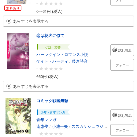
-
無料あり
0～61円 (税込)
あらすじを表示する
恋は花火に似て
小説・文芸
試し読み
ハーレクイン・ロマンス小説
ケイト・ハーディ
/
藤倉詩音
フォロー
-
660円 (税込)
あらすじを表示する
コミック戦国無頼
少年・青年マンガ
試し読み
青年マンガ
南恵夢
/
小池一夫
/
スズカケシュウジ
/
倉科遼
/
大竹直
フォロー
-