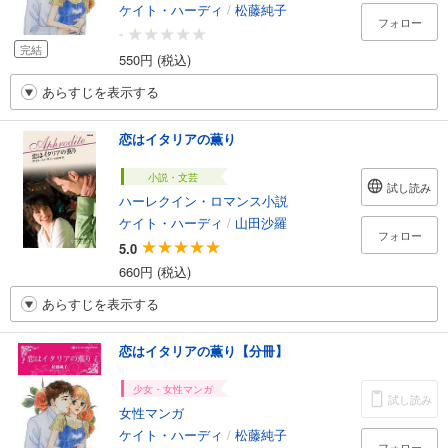
ケイト・ハーディ
/
松藤純子
フォロー
-
完結
550円 (税込)
あらすじを表示する
恋はイタリアの薫り
小説・文芸
試し読み
ハーレクイン・ロマンス小説
ケイト・ハーディ
/
山田沙羅
フォロー
5.0
660円 (税込)
あらすじを表示する
恋はイタリアの薫り【分冊】
少女・女性マンガ
試し読み
女性マンガ
ケイト・ハーディ
/
松藤純子
フォロー