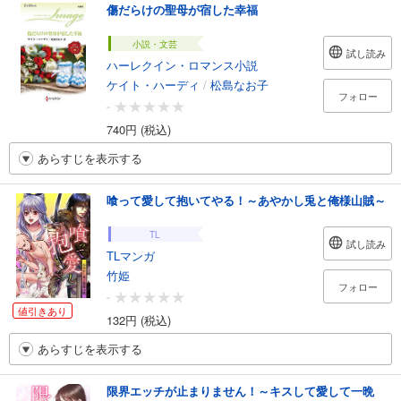
傷だらけの聖母が宿した幸福
小説・文芸
試し読み
ハーレクイン・ロマンス小説
ケイト・ハーディ
/
松島なお子
フォロー
-
740円 (税込)
あらすじを表示する
喰って愛して抱いてやる！～あやかし兎と俺様山賊～
TL
試し読み
TLマンガ
竹姫
フォロー
-
値引きあり
132円 (税込)
あらすじを表示する
限界エッチが止まりません！～キスして愛して一晩