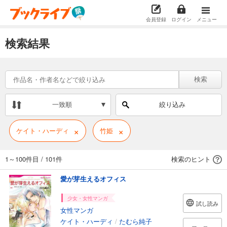
会員登録
ログイン
メニュー
検索結果
検索
一致順
絞り込み
×
×
ケイト・ハーディ
竹姫
1～100件目
/
101件
検索のヒント
愛が芽生えるオフィス
少女・女性マンガ
試し読み
女性マンガ
ケイト・ハーディ
/
たむら純子