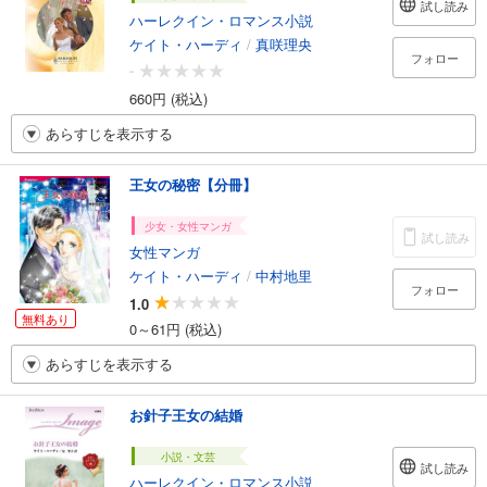
試し読み
ハーレクイン・ロマンス小説
ケイト・ハーディ
/
真咲理央
フォロー
-
660円 (税込)
あらすじを表示する
王女の秘密【分冊】
少女・女性マンガ
試し読み
女性マンガ
ケイト・ハーディ
/
中村地里
フォロー
1.0
無料あり
0～61円 (税込)
あらすじを表示する
お針子王女の結婚
小説・文芸
試し読み
ハーレクイン・ロマンス小説