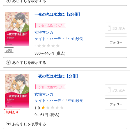
あらすじを表示する
一夜の恋は永遠に【2分冊】
少女・女性マンガ
試し読み
女性マンガ
ケイト・ハーディ
/
中山紗良
フォロー
-
完結
330～440円 (税込)
あらすじを表示する
一夜の恋は永遠に【分冊】
少女・女性マンガ
試し読み
女性マンガ
ケイト・ハーディ
/
中山紗良
フォロー
1.0
無料あり
0～61円 (税込)
あらすじを表示する