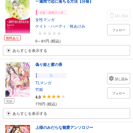
一週間で恋に落ちる方法【分冊】
少女・女性マンガ
試し読み
女性マンガ
ケイト・ハーディ
/
牧あけみ
フォロー
-
無料あり
0～61円 (税込)
あらすじを表示する
偽り姫と蜜の香
TL
試し読み
TLマンガ
竹姫
フォロー
4.0
完結
770円 (税込)
あらすじを表示する
上様のみだらな寵愛アンソロジー