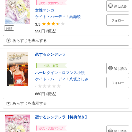
少女・女性マンガ
試し読み
女性マンガ
ケイト・ハーディ
/
高瀬綾
フォロー
3.5
完結
550円 (税込)
あらすじを表示する
恋するシンデレラ
小説・文芸
試し読み
ハーレクイン・ロマンス小説
ケイト・ハーディ
/
八坂よしみ
フォロー
-
660円 (税込)
あらすじを表示する
恋するシンデレラ【特典付き】
少女・女性マンガ
試し読み