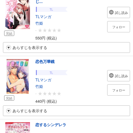
じ...
TL
試し読み
TLマンガ
竹姫
フォロー
-
完結
550円 (税込)
あらすじを表示する
恋色万華鏡
TL
試し読み
TLマンガ
竹姫
フォロー
-
完結
440円 (税込)
あらすじを表示する
恋するシンデレラ