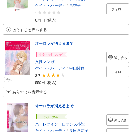
ケイト・ハーディ
/
泉智子
フォロー
-
671円 (税込)
あらすじを表示する
オーロラが消えるまで
少女・女性マンガ
試し読み
女性マンガ
ケイト・ハーディ
/
中山紗良
フォロー
3.7
完結
550円 (税込)
あらすじを表示する
オーロラが消えるまで
小説・文芸
試し読み
ハーレクイン・ロマンス小説
ケイト・ハーディ
/
長田乃莉子