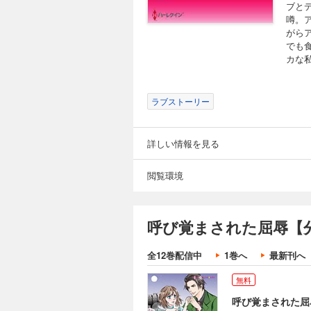
ブと
噂。
がら
でも
カな
ラブストーリー
詳しい情報を見る
閲覧環境
呼び覚まされた屈辱【分
全12巻配信中
1巻へ
最新刊へ
無料
呼び覚まされた屈