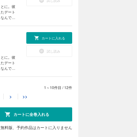
試し読み
ことに。彼
えたデート
。なんでも
苦い思いを
カートに入れる
試し読み
ことに。彼
えたデート
。なんでも
苦い思いを
1～10件目
/
12件
カートに入れる
>
>>
試し読み
ことに。彼
えたデート
カートに全巻入れる
。なんでも
苦い思いを
定無料版、予約作品はカートに入りません