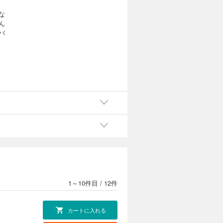
な
ん
バ
1～10件目
/
12件
カートに入れる