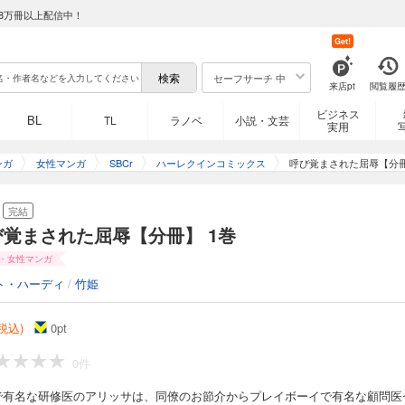
8万冊以上配信中！
Get!
セーフサーチ 中
来店pt
閲覧履
ビジネス
BL
TL
ラノベ
小説・文芸
実用
ンガ
女性マンガ
SBCr
ハーレクインコミックス
呼び覚まされた屈辱【分
完結
び覚まされた屈辱【分冊】 1巻
・女性マンガ
ト・ハーディ
/
竹姫
(税込)
0
pt
0件
で有名な研修医のアリッサは、同僚のお節介からプレイボーイで有名な顧問医