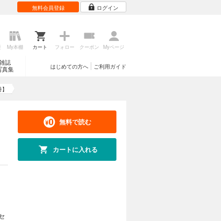
無料会員登録
ログイン
歴
My本棚
カート
フォロー
クーポン
Myページ
雑誌
はじめての方へ
ご利用ガイド
写真集
冊】
無料で読む
カートに入れる
セ