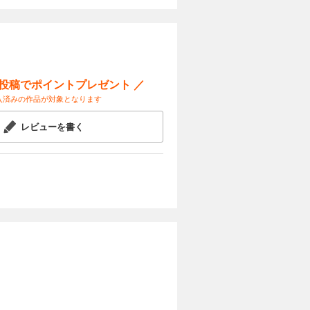
カートに入れる
試し読み
ことに。彼
えたデート
。なんでも
ー投稿でポイントプレゼント ／
苦い思いを
入済みの作品が対象となります
レビューを書く