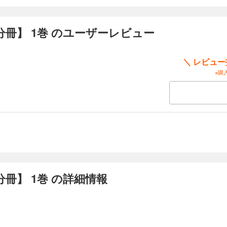
辱【分冊】 12巻
冊】 1巻 のユーザーレビュー
のアリッサは、同僚のお節介からプレイボーイで有名な顧問医セブとデートをする
性とは２度とつきあわないという噂。アリッサの最も苦手なタイプだ。しぶしぶ迎
しながらアリッサを熱っぽく見つめて思わせぶりに言った。「僕は好き嫌いはない
＼ レビュ
ぱり彼は軽薄な人ね。でも不覚にもドキドキしてしまう。バカな私、５年前のあの
!?
※購
冊】 1巻 の詳細情報