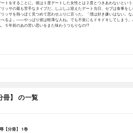
デートをすることに。彼は１度デートした女性とは２度とつきあわないという
アリッサの最も苦手なタイプだ。しぶしぶ迎えたデート当日、セブは食事をし
アリッサを熱っぽく見つめて思わせぶりに言った。「僕は好き嫌いはない。な
食べるよ」――やっぱり彼は軽薄な人ね。でも不覚にもドキドキしてしまう。
私、５年前のあの苦い思いをまた味わうつもりなの!?
冊】 の一覧
辱【分冊】 1巻