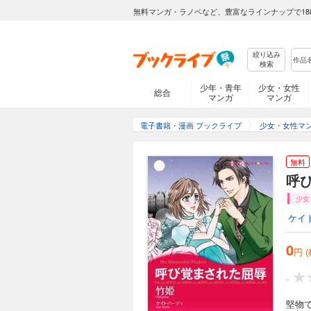
無料マンガ・ラノベなど、豊富なラインナップで18
絞り込み
検索
少年・青年
少女・女性
総合
マンガ
マンガ
電子書籍・漫画 ブックライブ
少女・女性マ
無料
呼
少女
ケイ
0
円 
-
堅物