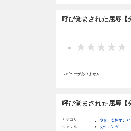
呼び覚まされた屈
61円 (税込)
呼び覚まされた屈辱【分
堅物で有名な研修医
は１度デートした女
当日、セブは食事を
食べるよ」――やっ
-
また味わうつもりなの
レビューがありません。
呼び覚まされた屈辱【分
カテゴリ
：
少女・女性マンガ
ジャンル
：
女性マンガ