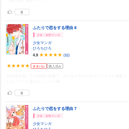
ン回は特に過去一！！！
0
ふたりで恋をする理由 8
少女・女性マンガ
少女マンガ
ひろちひろ
4.9
(32)
ネタバレ
購入済み
何回読み返しても絵柄が綺麗で、みんなそれぞれキャラクターが素敵で
になっていく姿がかっこいい😭
0
ふたりで恋をする理由 7
少女・女性マンガ
少女マンガ
ひろちひろ