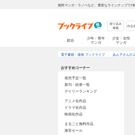
無料マンガ・ラノベなど、豊富なラインナップで18
絞り込み
検索
少年・青年
少女・女性
総合
マンガ
マンガ
電子書籍・漫画 ブックライブ
あん子さんの
おすすめコーナー
発売予定一覧
新刊・続巻一覧
デイリーランキング
アニメ化作品
ドラマ化作品
映画化作品
まるごと無料作品
激安セール