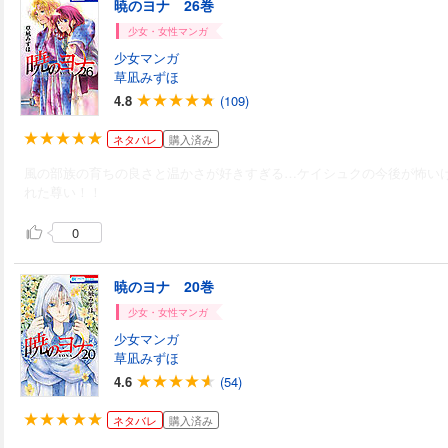
暁のヨナ 26巻
少女・女性マンガ
少女マンガ
草凪みずほ
4.8
(109)
ネタバレ
購入済み
風の部族の育ちの良さと温かさが好きすぎる…ケイシュクの今後が怖い
れた尊い！！
0
暁のヨナ 20巻
少女・女性マンガ
少女マンガ
草凪みずほ
4.6
(54)
ネタバレ
購入済み