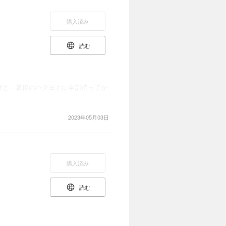
購入済み
読む
けど、最後のハクヨナに全部持ってか
2023年05月03日
購入済み
読む