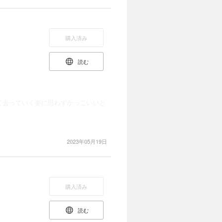
購入済み
読む
て去っていく姿に思わずかっこいいと
2023年05月19日
購入済み
読む