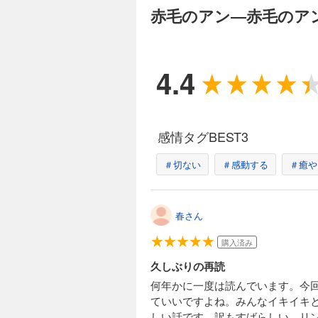
赤毛のアン―赤毛のア
4.4
感情タグBEST3
＃切ない
＃感動する
＃癒や
春さん
購入済み
久しぶりの再読
何年かに一度は読んでいます。今
ていいですよね。みんなイキイキ
しい話です。訳もすばらしい。リ