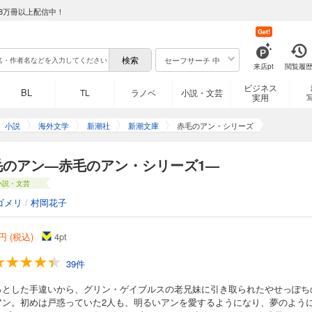
8万冊以上配信中！
Get!
セーフサーチ 中
来店pt
閲覧履
ビジネス
BL
TL
ラノベ
小説・文芸
実用
小説
海外文学
新潮社
新潮文庫
赤毛のアン・シリーズ
毛のアン―赤毛のアン・シリーズ1―
小説・文芸
ゴメリ
/
村岡花子
円 (税込)
4
pt
39件
っとした手違いから、グリン・ゲイブルスの老兄妹に引き取られたやせっぽち
アン。初めは戸惑っていた2人も、明るいアンを愛するようになり、夢のよう