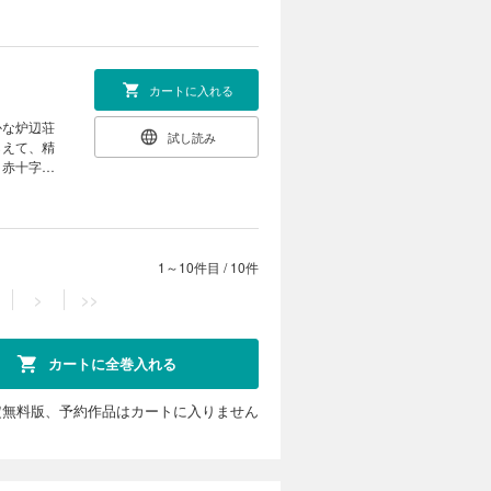
カートに入れる
かな炉辺荘
試し読み
らえて、精
、赤十字少
1～10件目
/
10件
>
>>
カートに全巻入れる
定無料版、予約作品はカートに入りません