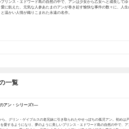
いプリンス・エドワード島の自然の中で、アンは少女から乙女へと成長してゆ
。愛に飢えた、元気な人参あたまのアンが巻き起す愉快な事件の数々に、人生
さと温かい人情が織りこまれた永遠の名作。
の一覧
のアン・シリーズ1―
から、グリン・ゲイブルスの老兄妹に引き取られたやせっぽちの孤児アン。初めは
ンを愛するようになり、夢のように美しいプリンス・エドワード島の自然の中で、ア