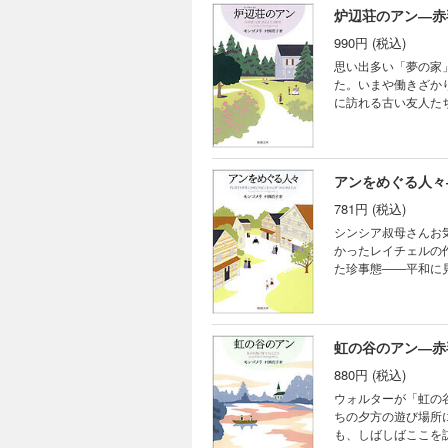
炉辺荘のアン―赤
990円 (税込)
思い出多い「夢の家
た。いまや働きざか
に訪れる古い友人た
要とされる喜び、愛
アンをめぐる人々
781円 (税込)
シンシア叔母さんお
かったレイチェルの
た珍事態――平和に
ア、確かな洞察力で
虹の谷のアン―赤
880円 (税込)
ウォルターが「虹の
ちの夕方の遊び場所
も、しばしばここを