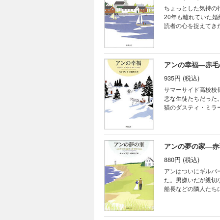
ちょっとした気持の
20年も離れていた
読者の心を捉えてき
さまざまな事件をい
アンの幸福―赤毛
935円 (税込)
サマーサイド高校校
悪な生徒たちだった
猫のダスティ・ミラ
レドモンド医科大で
アンの夢の家―赤
880円 (税込)
アンはついにギルバ
た。男嫌いだが親切
船長などの隣人たち
すべての人に熱愛さ