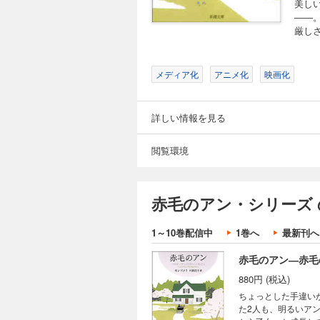
美し
――
厳し
メディア化
アニメ化
映画化
詳しい情報を見る
閲覧環境
赤毛のアン・シリーズ 
1～10巻配信中
1巻へ
最新刊へ
赤毛のアン―赤毛
880円 (税込)
ちょっとした手違い
た2人も、明るいア