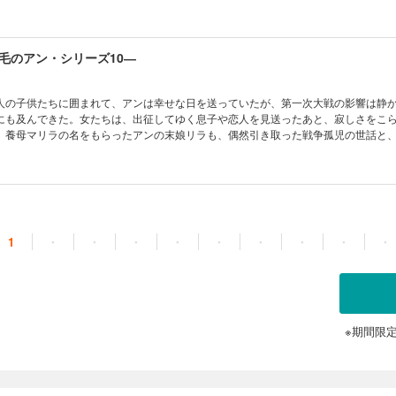
の毎日を描く、アン・シリーズ第九巻。
毛のアン・シリーズ10―
人の子供たちに囲まれて、アンは幸せな日を送っていたが、第一次大戦の影響は静
にも及んできた。女たちは、出征してゆく息子や恋人を見送ったあと、寂しさをこ
。養母マリラの名をもらったアンの末娘リラも、偶然引き取った戦争孤児の世話と
い。リラの日記で綴るアン・シリーズ第十巻。
1
・
・
・
・
・
・
・
・
・
※期間限