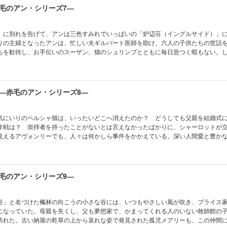
毛のアン・シリーズ7―
」に別れを告げて、アンは三色すみれでいっぱいの「炉辺荘（イングルサイド）」
りの主婦となったアンは、忙しい夫ギルバート医師を助け、六人の子供たちの世話
ちを歓待し、お手伝いのスーザン、猫のシュリンプとともに毎日息つく暇もない。
し愛される喜びは、なんとすばらしいものだろう。
―赤毛のアン・シリーズ8―
気にいりのペルシャ猫は、いったいどこへ消えたのか？ どうしても父親を結婚式
作戦は？ 崇拝者を持ったことがないとは言えなかったばかりに、シャーロットが
見えるアヴォンリーでも、人々は何かしら事件をかかえている。深い人間愛と豊か
描かれた、アンをめぐる人々の生活。
毛のアン・シリーズ9―
谷」と名づけた楓林の向こうの小さな谷には、いつもやさしい風が吹き、ブライス
になっていた。母親を失くし、父も夢想家で、かまってくれる人のいない牧師館の
訪れた。古い納屋の乾草の上から哀れな姿で発見された孤児メアリーも、この仲間