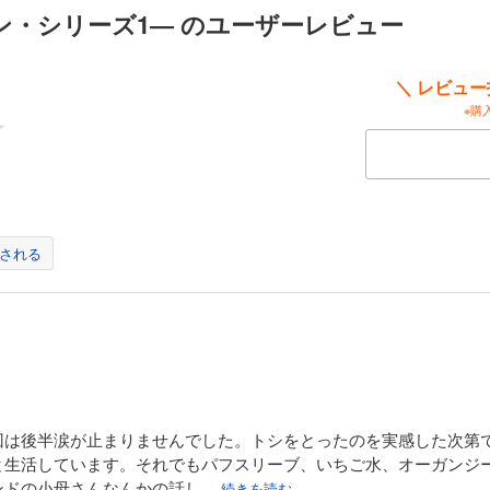
ン・シリーズ1― のユーザーレビュー
＼ レビュ
※購
される
回は後半涙が止まりませんでした。トシをとったのを実感した次第
と生活しています。それでもパフスリーブ、いちご水、オーガンジ
ンドの小母さんなんかの話し
...続きを読む