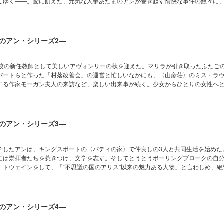
てゆく――。愛に飢えた、元気な人参あたまのアンが巻き起す愉快な事件の数々に
織りこまれた永遠の名作。
のアン・シリーズ2―
学校の新任教師として美しいアヴォンリーの秋を迎えた。マリラが引き取ったふたご
バートらと作った「村落改善会」の運営と忙しいなかにも、〈山彦荘〉のミス・ラ
する作家モーガン夫人の来訪など、楽しい出来事が続く。少女からひとりの女性へ
アン・シリーズ第二作。
のアン・シリーズ3―
学したアンは、キングスポートの〈パティの家〉で仲良しの3人と共同生活を始めた
には崇拝者たちを惹きつけ、文学を志す。そしてとうとうボーリングブロークの自
・トウェインをして、「“不思議の国のアリス”以来の魅力ある人物」と言わしめ、絶
の愛情に目覚める――。
のアン・シリーズ4―