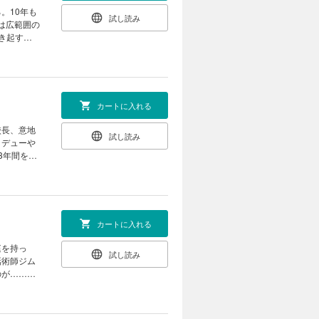
。10年も
試し読み
は広範囲の
き起す、
カートに入れる
校長、意地
試し読み
・デューや
3年間を、
カートに入れる
庭を持っ
試し読み
話術師ジム
のが……。