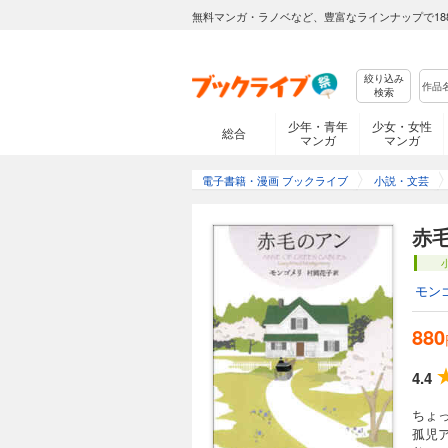
無料マンガ・ラノベなど、豊富なラインナップで18
絞り込み
検索
少年・青年
少女・女性
総合
マンガ
マンガ
電子書籍・漫画 ブックライブ
小説・文芸
赤
モン
880
4.4
ちょ
孤児