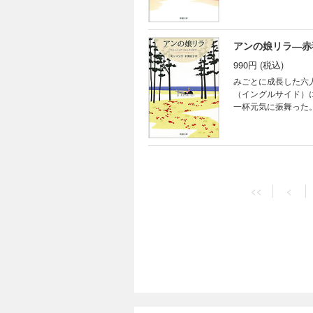
た。アンの子供たち
アンの娘リラ―赤
990円 (税込)
みごとに成長した六
（イングルサイド）
一杯元気に振舞った
女団の運営とで忙し
<<
<