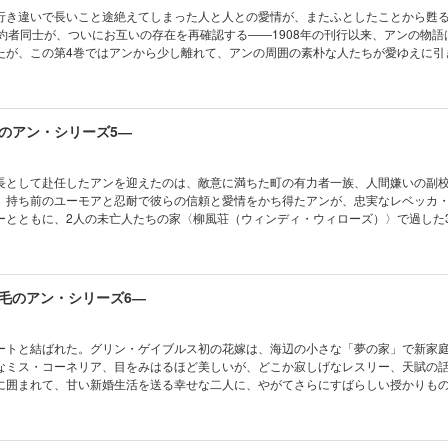
行き違いで長いこと途絶えてしまった人と人との愛情が、またふとしたことから甦る
婚約者同士が、ついにお互いの存在を再確認する――1908年の刊行以来、アンの物語
たが、この第4巻ではアンから少し離れて、アンの周囲の素朴な人たちが愛ゆえに引
くつか紹介する。
のアン・シリーズ5―
長として赴任したアンを迎えたのは、敵意に満ちた町の有力者一族、人間嫌いの副
。持ち前のユーモアと忍耐で彼らの信頼と愛情をかち得たアンが、忠実なレベッカ
ーとともに、2人の未亡人たちの家〈柳風荘（ウィンディ・ウィローズ）〉で過した
学ぶ婚約者ギルバートに宛てた愛の手紙で綴る。
毛のアン・シリーズ6―
ートと結ばれた。グリン・ゲイブルス初の花嫁は、海辺の小さな「夢の家」で新家
なミス・コーネリア、目をみはるほど美しいが、どこか寂しげなレスリー、天賦の
に囲まれて、甘い新婚生活を送る幸せな二人に、やがてさらにすばらしい授かりも
れるアン・シリーズ第六巻。