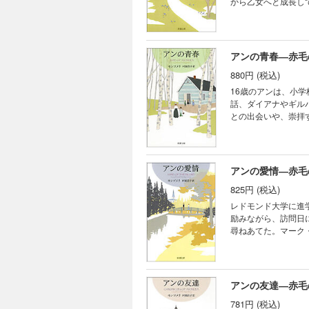
から乙女へと成長し
しさと温かい人情が
アンの青春―赤毛
880円 (税込)
16歳のアンは、小
話、ダイアナやギル
との出会いや、崇拝
多感な時期を描く、
アンの愛情―赤毛
825円 (税込)
レドモンド大学に進
励みながら、訪問日
尋ねあてた。マーク
アンは、ついに真実
アンの友達―赤毛
781円 (税込)