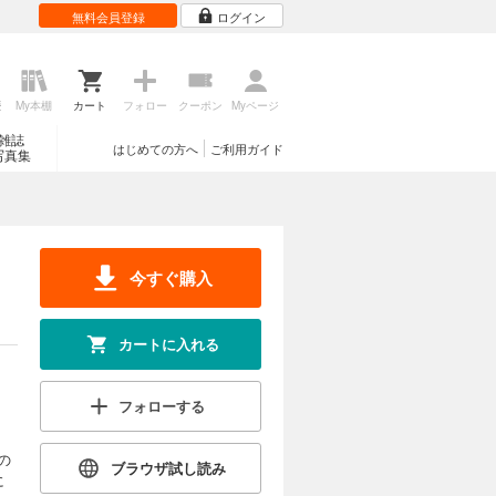
無料会員登録
ログイン
歴
My本棚
カート
フォロー
クーポン
Myページ
雑誌
はじめての方へ
ご利用ガイド
写真集
今すぐ購入
カートに入れる
フォローする
の
ブラウザ試し読み
に